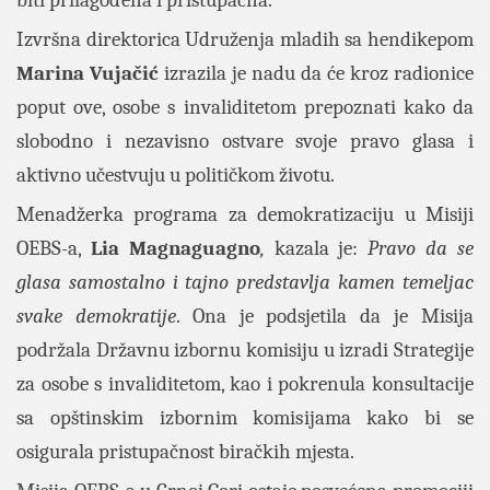
biti prilagođena i pristupačna.
Izvršna direktorica Udruženja mladih sa hendikepom
Marina Vujačić
izrazila je nadu da će kroz radionice
poput ove, osobe s invaliditetom prepoznati kako da
slobodno i nezavisno ostvare svoje pravo glasa i
aktivno učestvuju u političkom životu.
Menadžerka programa za demokratizaciju u
Misiji
OEBS-a,
Lia Magnaguagno
,
kazala je:
Pravo da se
glasa samostalno i tajno predstavlja kamen temeljac
svake demokratije
. Ona je podsjetila da je Misija
podržala Državnu izbornu komisiju u izradi Strategije
za osobe s invaliditetom, kao i pokrenula konsultacije
sa opštinskim izbornim komisijama kako bi se
osigurala pristupačnost biračkih mjesta.