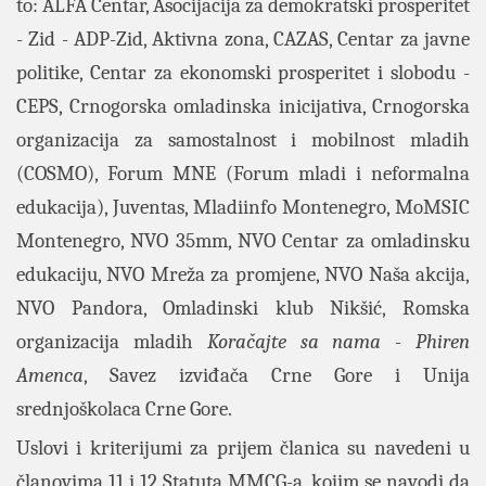
to: ALFA Centar, Asocijacija za demokratski prosperitet
- Zid - ADP-Zid, Aktivna zona, CAZAS, Centar za javne
politike, Centar za ekonomski prosperitet i slobodu -
CEPS, Crnogorska omladinska inicijativa, Crnogorska
organizacija za samostalnost i mobilnost mladih
(COSMO), Forum MNE (Forum mladi i neformalna
edukacija), Juventas, Mladiinfo Montenegro, MoMSIC
Montenegro, NVO 35mm, NVO Centar za omladinsku
edukaciju, NVO Mreža za promjene, NVO Naša akcija,
NVO Pandora, Omladinski klub Nikšić, Romska
organizacija mladih
Koračajte sa nama - Phiren
Amenca
, Savez izviđača Crne Gore i Unija
srednjoškolaca Crne Gore.
Uslovi i kriterijumi za prijem članica su navedeni u
članovima 11 i 12 Statuta MMCG-a, kojim se navodi da