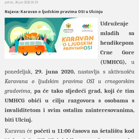
petak, 26 jun 2020 18:19
Najava: Karavan o ljudskim pravima OSI u Ulcinju
Udruženje
mladih sa
hendikepom
Crne Gore
(UMHCG),
u
ponedeljak,
29. juna 2020,
nastavlja s aktivnošču
Karavana o ljudskim pravima OSI u crnogorskim
gradovima
,
pa će tako sljedeći grad, koji će tim
UMHCG obići u cilju razgovora s osobama s
invaliditetom i svim ostalim zainteresovanima,
biti Ulcinj.
Karavan će
početi u 11:00 časova na šetalištu kod