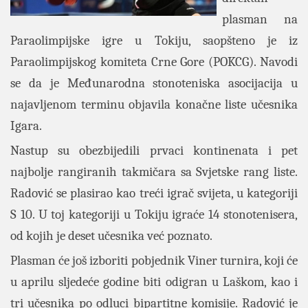
plasman na
Paraolimpijske igre u Tokiju, saopšteno je iz
Paraolimpijskog komiteta Crne Gore (POKCG). Navodi
se da je Međunarodna stonoteniska asocijacija u
najavljenom terminu objavila konačne liste učesnika
Igara.
Nastup su obezbijedili prvaci kontinenata i pet
najbolje rangiranih takmičara sa Svjetske rang liste.
Radović se plasirao kao treći igrač svijeta, u kategoriji
S 10. U toj kategoriji u Tokiju igraće 14 stonotenisera,
od kojih je deset učesnika već poznato.
Plasman će još izboriti pobjednik Viner turnira, koji će
u aprilu sljedeće godine biti odigran u Laškom, kao i
tri učesnika po odluci bipartitne komisije. Radović je