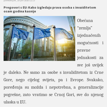
ponedeljak, 29 jun 2020 12:13
Pregovori s EU: Kako izgledaju prava osoba s invaiditetom
osam godina kasnije
Obećana
“zemlja”
izjednačenih
mogućnosti i
pravne
jednakosti za
sve još uvijek
je daleko. Ne samo za osobe s invaliditetom iz Crne
Gore, nego cijelog svijeta, pa i Evrope. Svakako,
poređenja su možda i nepotrebna, a generalizacije
pogrešne, zato vratimo se Crnoj Gori, sve do njenog
ulaska u EU.