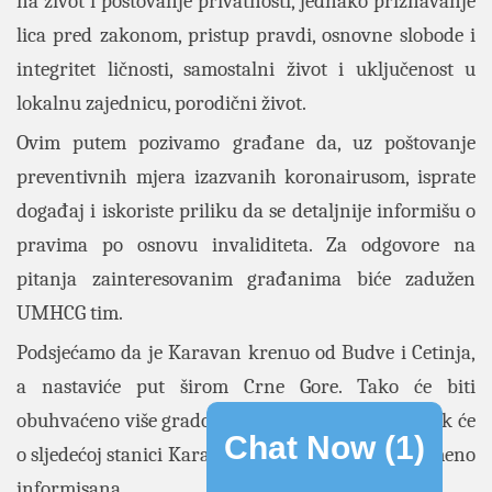
na život i poštovanje privatnosti, jednako priznavanje
lica pred zakonom, pristup pravdi, osnovne slobode i
integritet ličnosti, samostalni život i uključenost u
lokalnu zajednicu, porodični život.
Ovim putem pozivamo građane da, uz poštovanje
preventivnih mjera izazvanih koronairusom, isprate
događaj i iskoriste priliku da se detaljnije informišu o
pravima po osnovu invaliditeta. Za odgovore na
pitanja zainteresovanim građanima biće zadužen
UMHCG tim.
Podsjećamo da je Karavan krenuo od Budve i Cetinja,
a nastaviće put širom Crne Gore. Tako će biti
obuhvaćeno više gradova s teritorije Crne Gore, dok će
Chat Now (
1
)
o sljedećoj stanici Karavana javnost biti blagovremeno
informisana.