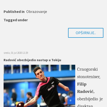
Published in
Obrazovanje
Tagged under
OPŠIRNIJE..
sreda, 01 jul 2020 12:29
Radović obezbijedio nastup u Tokiju
Crnogorski
stonoteniser,
Filip
Radović,
obezbijedio je
direktan