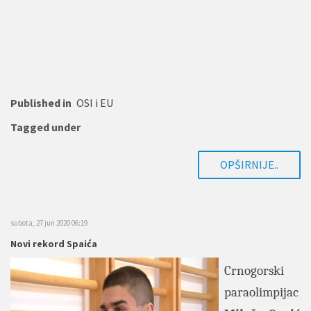
Published in
OSI i EU
Tagged under
OPŠIRNIJE..
subota, 27 jun 2020 06:19
Novi rekord Spaića
Crnogorski
paraolimpijac