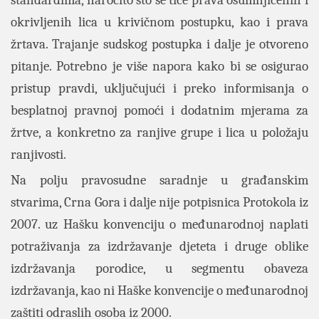
standardima, naročito što se tiče prava osumnjičenih i
okrivljenih lica u krivičnom postupku, kao i prava
žrtava. Trajanje sudskog postupka i dalje je otvoreno
pitanje. Potrebno je više napora kako bi se osigurao
pristup pravdi, uključujući i preko informisanja o
besplatnoj pravnoj pomoći i dodatnim mjerama za
žrtve, a konkretno za ranjive grupe i lica u položaju
ranjivosti.
Na polju pravosudne saradnje u građanskim
stvarima, Crna Gora i dalje nije potpisnica Protokola iz
2007. uz Hašku konvenciju o međunarodnoj naplati
potraživanja za izdržavanje djeteta i druge oblike
izdržavanja porodice, u segmentu obaveza
izdržavanja, kao ni Haške konvencije o međunarodnoj
zaštiti odraslih osoba iz 2000.