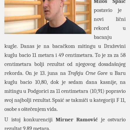
Miloš Spaić
postavio je
novi lični
rekord u
bacanju
kugle. Danas je na bacačkom mitingu u Draževini
kuglu bacio 11 metara i 49 centimetara. To je za za 58
centimetara bolji rezultat od njegovog dosadašnjeg
rekorda. On je 13. juna na
Trofeju Crne Gore
u Baru
kuglu bacio 10,80, dok je sedam dana kasnije, na
mitingu u Podgorici za 11 centimetara (10,91) popravio
svoj najbolji rezultat. Spaić se takmiči u kategoriji F 11,
osobe s oštečenjem vida.
U istoj konkurenciji
Mirner Ramović
je ostvario
rezultat 9,89 metara.