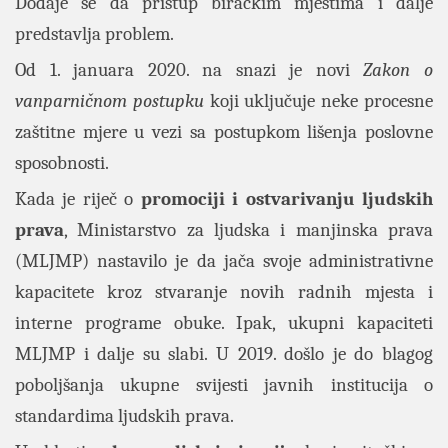
Dodaje se da pristup biračkim mjestima i dalje
predstavlja problem.
Od 1. januara 2020. na snazi je novi
Zakon o
vanparničnom postupku
koji uključuje neke procesne
zaštitne mjere u vezi sa postupkom lišenja poslovne
sposobnosti.
Kada je riječ o
promociji i ostvarivanju ljudskih
prava
, Ministarstvo za ljudska i manjinska prava
(MLJMP) nastavilo je da jača svoje administrativne
kapacitete kroz stvaranje novih radnih mjesta i
interne programe obuke. Ipak, ukupni kapaciteti
MLJMP i dalje su slabi. U 2019. došlo je do blagog
poboljšanja ukupne svijesti javnih institucija o
standardima ljudskih prava.