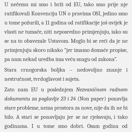
U nečemu mi smo i brži od EU, tako smo prije nje
ratifikovali Konvenciju UN o pravima OSI, jedino smo
u tome požurili, a 11 godina od ratifikacije još uvijek je
vlasti ne tumače, niti neposredno primjenjuju, iako su
se na to obavezale Ustavom. Moglo bi se reći da je ne
primjenjuju skoro nikako “jer imamo domaće propise,
pa nam nekad uredba ima veću snagu od zakona”.
Stara crnogorska boljka – nedovoljno znanje i
nestručnost, tvrdoglavost i sujeta.
Zato nam EU u poslednjem
Nezvaničnom radnom
dokumentu za poglavlje 23 i 24
(Non paper) ponavlja
stare probleme, nema prostora za nove, nije da ih ne bi
bilo. A stari se ponavljaju jer se ne rješavaju, i tako
godinama. I u tome smo dobri. Osam godina od