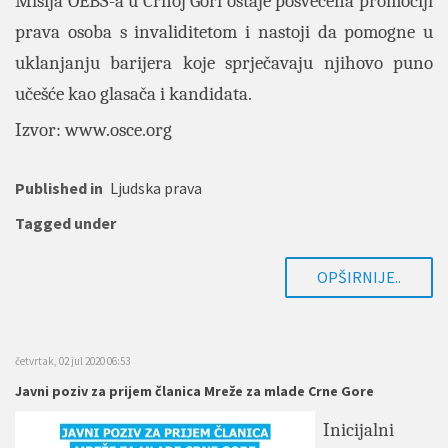
Misija OEBS-a u Crnoj Gori ostaje posvećena promociji
prava osoba s invaliditetom i nastoji da pomogne u
uklanjanju barijera koje sprječavaju njihovo puno
učešće kao glasača i kandidata.
Izvor:
www.osce.org
Published in
Ljudska prava
Tagged under
OPŠIRNIJE..
četvrtak, 02 jul 2020 06:53
Javni poziv za prijem članica Mreže za mlade Crne Gore
Inicijalni