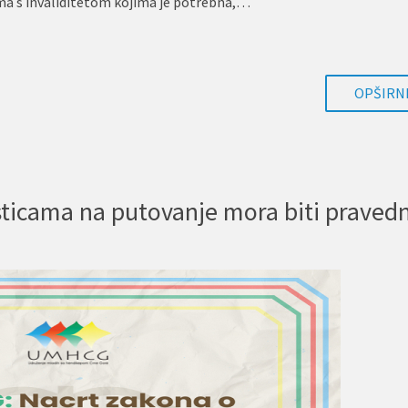
a s invaliditetom kojima je potrebna,…
OPŠIRNI