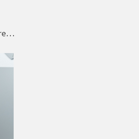
Autorski tekst: Invaliditet nije prepreka, već dio mog puta ka uspjehu