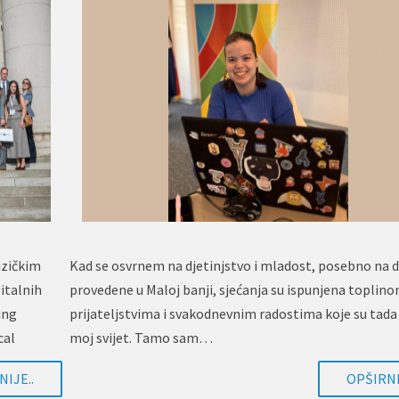
izičkim
Kad se osvrnem na djetinjstvo i mladost, posebno na 
italnih
provedene u Maloj banji, sjećanja su ispunjena toplino
ing
prijateljstvima i svakodnevnim radostima koje su tada 
cal
moj svijet. Tamo sam…
IJE..
OPŠIRNI