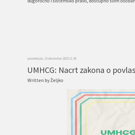
dugoročno i sistemsko pravo, dostupno svim osobam
ponedeljak, 15 decembar 2025 11:39
Written by
Željko