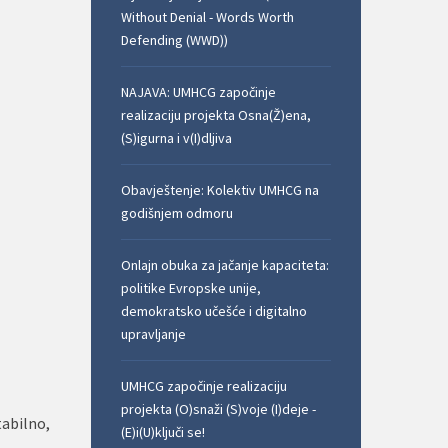
Without Denial - Words Worth
Defending (WWD))
NAJAVA: UMHCG započinje
realizaciju projekta Osna(Ž)ena,
(S)igurna i v(I)dljiva
Obavještenje: Kolektiv UMHCG na
godišnjem odmoru
Onlajn obuka za jačanje kapaciteta:
politike Evropske unije,
demokratsko učešće i digitalno
upravljanje
UMHCG započinje realizaciju
projekta (O)snaži (S)voje (I)deje -
tabilno,
(E)i(U)ključi se!