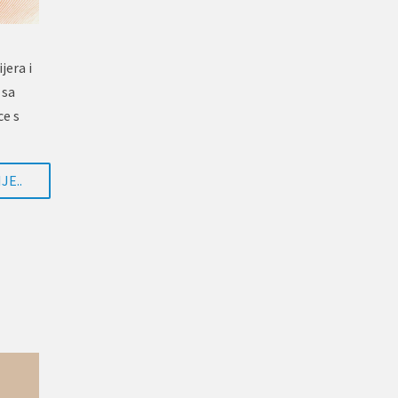
jera i
 sa
ce s
JE..