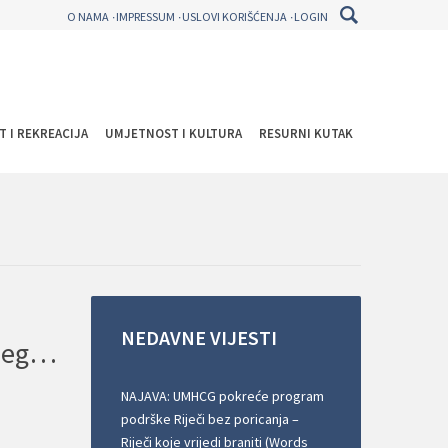
O NAMA
IMPRESSUM
USLOVI KORIŠĆENJA
LOGIN
T I REKREACIJA
UMJETNOST I KULTURA
RESURNI KUTAK
NEDAVNE
VIJESTI
SAOPŠTENJE ZA JAVNOST: Personalna asistencija je pravo, a ne privilegija niti socijalna usluga
NAJAVA: UMHCG pokreće program
podrške Riječi bez poricanja –
Riječi koje vrijedi braniti (Words