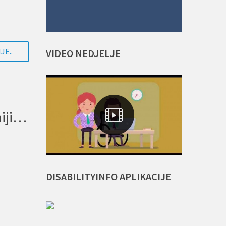
JE..
VIDEO
NEDJELJE
UMHCG: Nacrt zakona o povlasticama na putovanje mora biti pravedniji i usklađen sa stvarnim životom osoba s invaliditetom
DISABILITYINFO
APLIKACIJE