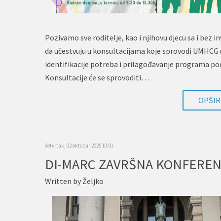
Pozivamo sve roditelje, kao i njihovu djecu sa i bez in
da učestvuju u konsultacijama koje sprovodi UMHCG u
identifikacije potreba i prilagođavanje programa po
Konsultacije će se sprovoditi…
OPŠIRN
četvrtak, 02 oktobar 2025 10:01
Written by
Željko