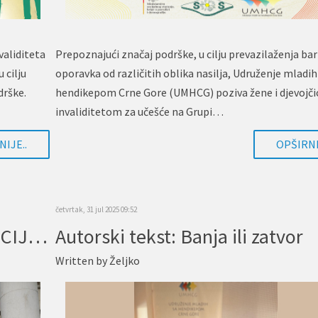
validiteta
Prepoznajući značaj podrške, u cilju prevazilaženja bari
 cilju
oporavka od različitih oblika nasilja, Udruženje mladih
drške.
hendikepom Crne Gore (UMHCG) poziva žene i djevojči
invaliditetom za učešće na Grupi…
IJE..
OPŠIRNI
četvrtak, 31 jul 2025 09:52
DI-MARC ZAVRŠNA KONFERENCIJA U NARODNOJ SKUPŠTINI: REZULTATI, ISKUSTVA I PREPORUKE ZA INKLUZIVNE POLITIKE
Autorski tekst: Banja ili zatvor
Written by
Željko