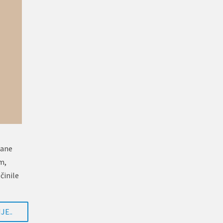
dane
m,
činile
JE..