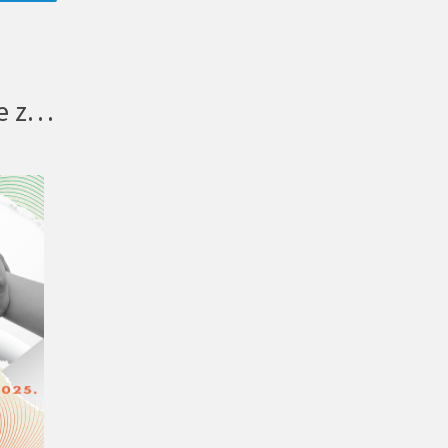
Javni poziv: Grupa samopodrške za žene i djevojčice s invaliditetom