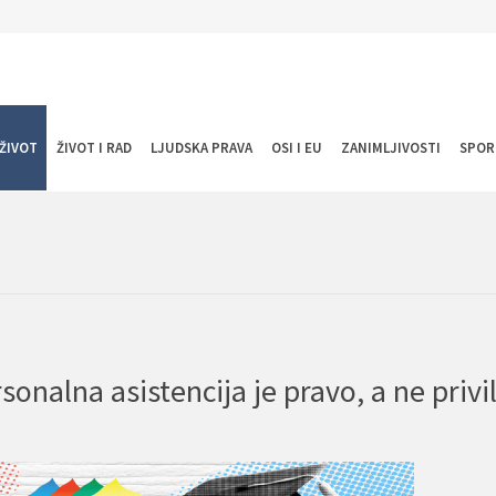
ŽIVOT
ŽIVOT I RAD
LJUDSKA PRAVA
OSI I EU
ZANIMLJIVOSTI
SPOR