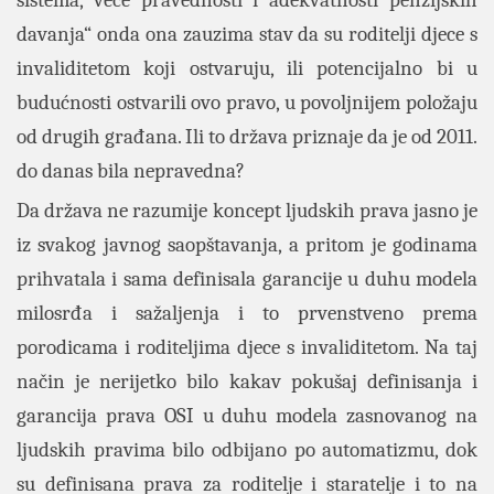
davanja“ onda ona zauzima stav da su roditelji djece s
invaliditetom koji ostvaruju, ili potencijalno bi u
budućnosti ostvarili ovo pravo, u povoljnijem položaju
od drugih građana. Ili to država priznaje da je od 2011.
do danas bila nepravedna?
Da država ne razumije koncept ljudskih prava jasno je
iz svakog javnog saopštavanja, a pritom je godinama
prihvatala i sama definisala garancije u duhu modela
milosrđa i sažaljenja i to prvenstveno prema
porodicama i roditeljima djece s invaliditetom. Na taj
način je nerijetko bilo kakav pokušaj definisanja i
garancija prava OSI u duhu modela zasnovanog na
ljudskih pravima bilo odbijano po automatizmu, dok
su definisana prava za roditelje i staratelje i to na