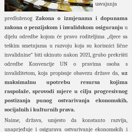
usvajanja
predloženog
Zakona o izmjenama i dopunama
zakona o penzijskom i invalidskom osiguranju
u
dijelu odredbe kojom će pravo roditeljima „djece sa
teškim smetnjama u razvoju koja su korisnici lične
invalidnine“ biti ukinuto nakon 2021, grubo prekršiti
odredbe Konvencije UN o pravima osoba s
invaliditetom, koja propisuje obavezu države da,
uz
maksimalnu upotrebu resursa kojima
raspolaže, sprovodi mjere u cilju progresivnog
postizanja punog ostvarivanja ekonomskih,
socijalnih i kulturnih prava.
Naime, država, umjesto da konstanto razvija,
unaprjeđuje i osigurava ostvarivanje ekonomskih i