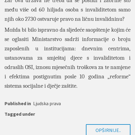
Zar ova država ne treba da se postidi i zabrine što
među više od 60 hiljada osoba s invaliditetom samo
njih oko 2730 ostvaruje pravo na ličnu invalidninu?
Možda bi bilo ispravno da sljedeće saopštenje kojim će
se oglasiti Ministarstvo sadrži informacije o broju
zaposlenih u institucijama: dnevnim centrima,
ustanovama za smještaj djece s invaliditetom i
odraslih OSI, iznosu mjesečnih troškova za te namjene
i efektima postignutim posle 10 godina „reforme“
sistema socijalne i dječje zaštite.
Published in
Ljudska prava
Tagged under
OPŠIRNIJE..