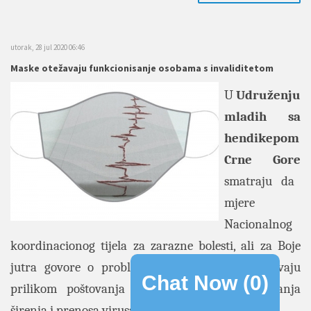
utorak, 28 jul 2020 06:46
Maske otežavaju funkcionisanje osobama s invaliditetom
U
Udruženju
mladih sa
hendikepom
Crne Gore
smatraju da
mjere
Nacionalnog
koordinacionog tijela za zarazne bolesti, ali za Boje
jutra govore o problemima s kojima se suočavaju
Chat Now (
0
)
prilikom poštovanja mjera, odnosno sprječavanja
širenja i prenosa virusa Covid 19.