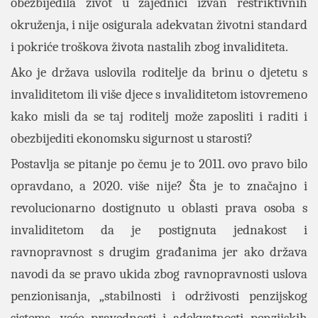
obezbijedila život u zajednici izvan restriktivnih
okruženja, i nije osigurala adekvatan životni standard
i pokriće troškova života nastalih zbog invaliditeta.
Ako je država uslovila roditelje da brinu o djetetu s
invaliditetom ili više djece s invaliditetom istovremeno
kako misli da se taj roditelj može zaposliti i raditi i
obezbijediti ekonomsku sigurnost u starosti?
Postavlja se pitanje po čemu je to 2011. ovo pravo bilo
opravdano, a 2020. više nije? Šta je to značajno i
revolucionarno dostignuto u oblasti prava osoba s
invaliditetom da je postignuta jednakost i
ravnopravnost s drugim građanima jer ako država
navodi da se pravo ukida zbog ravnopravnosti uslova
penzionisanja, „stabilnosti i održivosti penzijskog
sistema, veće pravednosti i adekvatnosti penzijskih