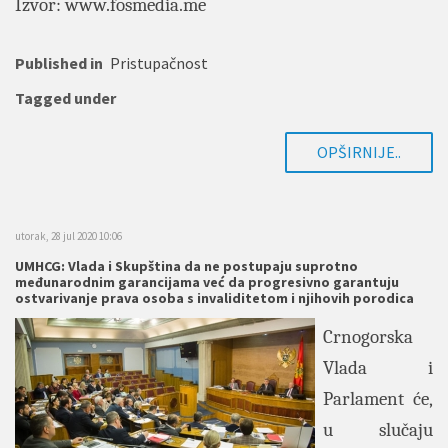
Izvor:
www.fosmedia.me
Published in
Pristupačnost
Tagged under
OPŠIRNIJE..
utorak, 28 jul 2020 10:06
UMHCG: Vlada i Skupština da ne postupaju suprotno
međunarodnim garancijama već da progresivno garantuju
ostvarivanje prava osoba s invaliditetom i njihovih porodica
Crnogorska
Vlada i
Parlament će,
u slučaju