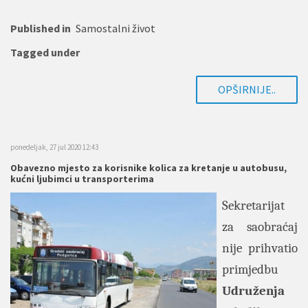
Published in
Samostalni život
Tagged under
OPŠIRNIJE..
ponedeljak, 27 jul 2020 12:43
Obavezno mjesto za korisnike kolica za kretanje u autobusu,
kućni ljubimci u transporterima
Sekretarijat
za saobraćaj
nije prihvatio
primjedbu
Udruženja