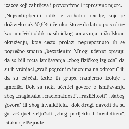
izazov koji zahtijeva i preventivne i represivne mjere.
„Najzastupljeniji oblik je verbalno nasilje, koje je
doživjelo čak 40,6% učenika, što se dodatno potvrđuje
kao najčešći oblik nasilničkog ponašanja u školskom
okruženju, koje često prolazi neprepoznato ili se
pogrešno smatra „bezazlenim. Mnogi učenici opisuju
da su bili meta ismijavanja „zbog fizičkog izgleda“, da
su ih vršnjaci „zvali pogrdnim imenima na odmoru“ ili
da su osjećali kako ih grupa namjerno izoluje i
ignoriše. Dok su neki učenici govore o ismijavanju
zbog „naglasaka i nacionalnosti“, „različitosti“, „slabog
govora“ ili zbog invaliditeta, dok drugi navodi da su
ga vršnjaci vrijeđali „zbog porijekla i invaliditeta“,
istakao je
Pejović
.