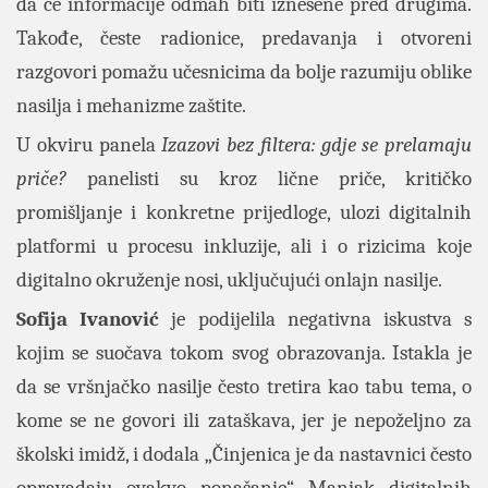
da će informacije odmah biti iznesene pred drugima.
Takođe, česte radionice, predavanja i otvoreni
razgovori pomažu učesnicima da bolje razumiju oblike
nasilja i mehanizme zaštite.
U okviru panela
Izazovi bez filtera: gdje se prelamaju
priče?
panelisti su kroz lične priče, kritičko
promišljanje i konkretne prijedloge, ulozi digitalnih
platformi u procesu inkluzije, ali i o rizicima koje
digitalno okruženje nosi, uključujući onlajn nasilje.
Sofija Ivanović
je podijelila negativna iskustva s
kojim se suočava tokom svog obrazovanja. Istakla je
da se vršnjačko nasilje često tretira kao tabu tema, o
kome se ne govori ili zataškava, jer je nepoželjno za
školski imidž, i dodala „Činjenica je da nastavnici često