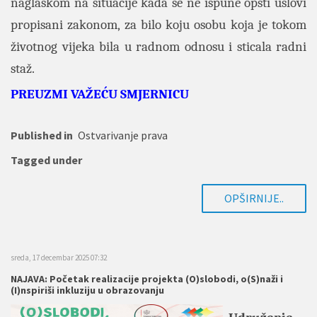
naglaskom na situacije kada se ne ispune opšti uslovi
propisani zakonom, za bilo koju osobu koja je tokom
životnog vijeka bila u radnom odnosu i sticala radni
staž.
PREUZMI VAŽEĆU SMJERNICU
Published in
Ostvarivanje prava
Tagged under
OPŠIRNIJE..
sreda, 17 decembar 2025 07:32
NAJAVA: Početak realizacije projekta (O)slobodi, o(S)naži i
(I)nspiriši inkluziju u obrazovanju