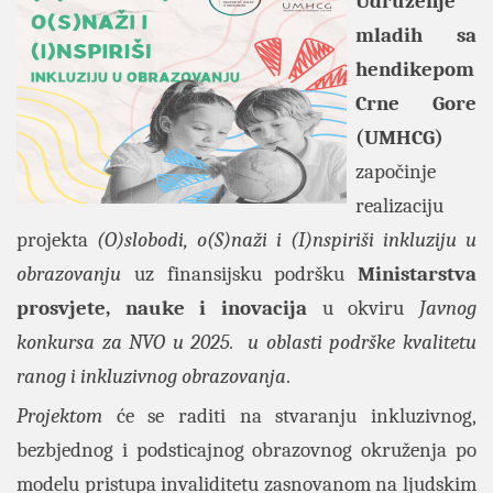
Udruženje
mladih sa
hendikepom
Crne Gore
(UMHCG)
započinje
realizaciju
projekta
(O)slobodi, o(S)naži i (I)nspiriši inkluziju u
obrazovanju
uz finansijsku podršku
Ministarstva
prosvjete, nauke i inovacija
u okviru
Javnog
konkursa za NVO u 2025.
u oblasti podrške kvalitetu
ranog i inkluzivnog obrazovanja
.
Projektom
će se raditi na stvaranju inkluzivnog,
bezbjednog i podsticajnog obrazovnog okruženja po
modelu pristupa invaliditetu zasnovanom na ljudskim