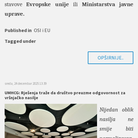
stavove
Evropske unije
ili
Ministarstva javne
uprave.
Published in
OSI i EU
Tagged under
OPŠIRNIJE..
sreda, 24 decembar 2025 13:39
UMHCG: Rješenja traže da društvo preuzme odgovornost za
vršnjačko nasilje
Nijedan oblik
nasilja ne
smije biti