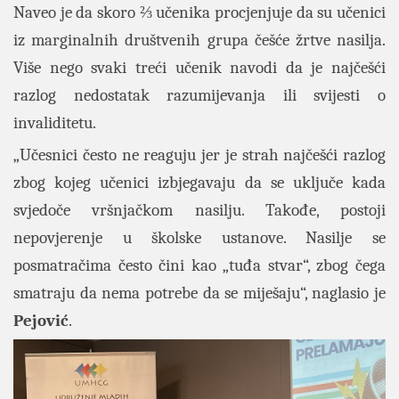
Naveo je da skoro ⅔ učenika procjenjuje da su učenici
iz marginalnih društvenih grupa češće žrtve nasilja.
Više nego svaki treći učenik navodi da je najčešći
razlog nedostatak razumijevanja ili svijesti o
invaliditetu.
„Učesnici često ne reaguju jer je strah najčešći razlog
zbog kojeg učenici izbjegavaju da se uključe kada
svjedoče vršnjačkom nasilju. Takođe, postoji
nepovjerenje u školske ustanove. Nasilje se
posmatračima često čini kao „tuđa stvar“, zbog čega
smatraju da nema potrebe da se miješaju“, naglasio je
Pejović
.