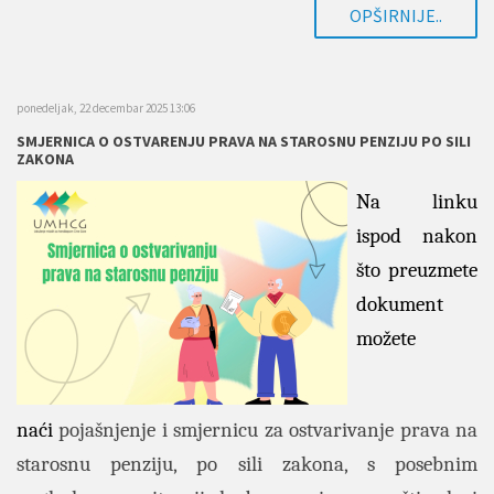
OPŠIRNIJE..
ponedeljak, 22 decembar 2025 13:06
SMJERNICA O OSTVARENJU PRAVA NA STAROSNU PENZIJU PO SILI
ZAKONA
Na linku
ispod nakon
što preuzmete
dokument
možete
naći
pojašnjenje i smjernicu za ostvarivanje prava na
starosnu penziju, po sili zakona, s posebnim