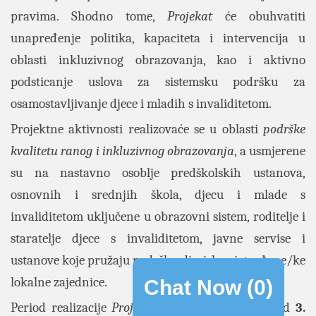
pravima. Shodno tome,
Projekat
će obuhvatiti
unapređenje politika, kapaciteta i intervencija u
oblasti inkluzivnog obrazovanja, kao i aktivno
podsticanje uslova za sistemsku podršku za
osamostavljivanje djece i mladih s invaliditetom.
Projektne aktivnosti realizovaće se u oblasti
podrške
kvalitetu ranog i inkluzivnog obrazovanja
, a usmjerene
su na nastavno osoblje predškolskih ustanova,
osnovnih i srednjih škola, djecu i mlade s
invaliditetom uključene u obrazovni sistem, roditelje i
staratelje djece s invaliditetom, javne servise i
ustanove koje pružaju podršku djeci, kao i građane/ke
lokalne zajednice.
Chat Now (
0
)
Period realizacije
Projekta
je 12 mjeseci, počev od
3.