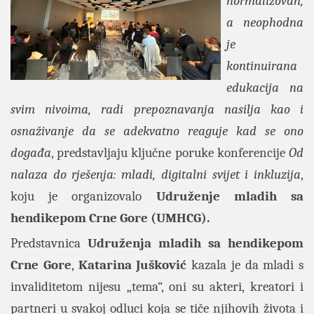
normalizovan,
a neophodna
je
kontinuirana
edukacija na
svim nivoima, radi prepoznavanja nasilja kao i
osnaživanje da se adekvatno reaguje kad se ono
događa
, predstavljaju ključne poruke konferencije
Od
nalaza do rješenja: mladi, digitalni svijet i inkluzija
,
koju je organizovalo
Udruženje mladih sa
hendikepom Crne Gore (UMHCG).
Predstavnica
Udruženja mladih sa hendikepom
Crne Gore
,
Katarina Jušković
kazala je da mladi s
invaliditetom nijesu „tema“, oni su akteri, kreatori i
partneri u svakoj odluci koja se tiče njihovih života i