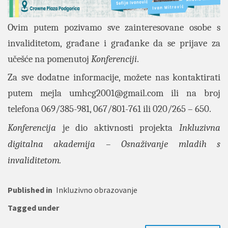
Ovim putem pozivamo sve zainteresovane osobe s
invaliditetom, građane i građanke da se prijave za
učešće na pomenutoj
Konferenciji
.
Za sve dodatne informacije, možete nas kontaktirati
putem mejla
umhcg2001@gmail.com
ili na broj
telefona 069/385-981, 067/801-761 ili 020/265 – 650.
Konferencija
je dio aktivnosti projekta
Inkluzivna
digitalna akademija – Osnaživanje mladih s
invaliditetom.
Published in
Inkluzivno obrazovanje
Tagged under