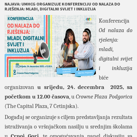
NAJAVA: UMHCG ORGANIZUJE KONFERENCIJU OD NALAZA DO
RJEŠENJA: MLADI, DIGITALNI SVIJET I INKLUZIJA
Konferencija
Od nalaza do
rješenja:
mladi,
digitalni svijet
i inkluzija
biće
organizovan
u srijedu, 24. decembra 2025, sa
početkom u 12.00 časova
, u
Crowne Plaza Podgorica
(The Capital Plaza, 7 Cetinjska).
Događaj se organizuje s ciljem predstavljanja rezultata
istraživanja o vršnjačkom nasilju u srednjim školama
u
Crnoj Gori
, te omogućavanja panel diskusiju sa