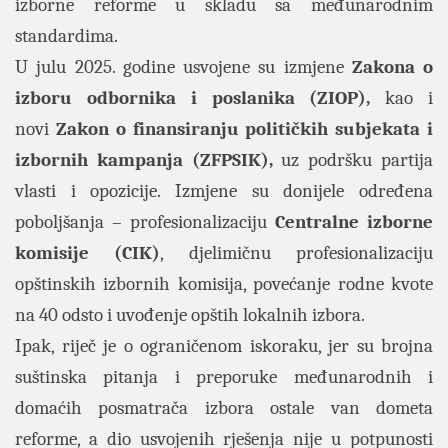
izborne reforme u skladu sa međunarodnim
standardima.
U julu 2025. godine usvojene su izmjene
Zakona o
izboru odbornika i poslanika (ZIOP),
kao i
novi
Zakon o finansiranju političkih subjekata i
izbornih kampanja (ZFPSIK),
uz podršku partija
vlasti i opozicije. Izmjene su donijele određena
poboljšanja – profesionalizaciju
Centralne izborne
komisije (CIK)
, djelimičnu profesionalizaciju
opštinskih izbornih komisija, povećanje rodne kvote
na 40 odsto i uvođenje opštih lokalnih izbora.
Ipak, riječ je o ograničenom iskoraku, jer su brojna
suštinska pitanja i preporuke međunarodnih i
domaćih posmatrača izbora ostale van dometa
reforme, a dio usvojenih rješenja nije u potpunosti