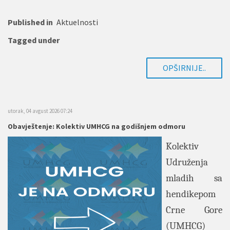
Published in
Aktuelnosti
Tagged under
OPŠIRNIJE..
utorak, 04 avgust 2026 07:24
Obavještenje: Kolektiv UMHCG na godišnjem odmoru
Kolektiv
Udruženja
mladih sa
hendikepom
Crne Gore
(UMHCG)