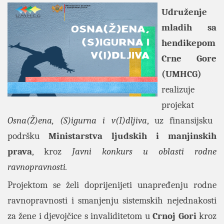
Udruženje
mladih sa
hendikepom
Crne Gore
(UMHCG)
realizuje
projekat
Osna(Ž)ena, (S)igurna i v(I)dljiva
, uz finansijsku
podršku
Ministarstva ljudskih i manjinskih
prava
, kroz
Javni konkurs u oblasti rodne
ravnopravnosti.
Projektom se želi doprijenijeti unapređenju rodne
ravnopravnosti i smanjenju sistemskih nejednakosti
za žene i djevojčice s invaliditetom u
Crnoj Gori
kroz