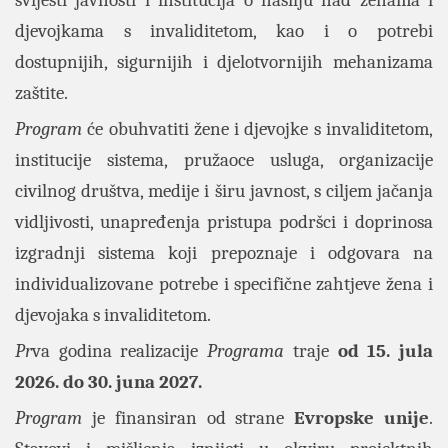
svijesti javnosti i institucija o nasilju nad ženama i
djevojkama s invaliditetom, kao i o potrebi
dostupnijih, sigurnijih i djelotvornijih mehanizama
zaštite.
Program
će obuhvatiti žene i djevojke s invaliditetom,
institucije sistema, pružaoce usluga, organizacije
civilnog društva, medije i širu javnost, s ciljem jačanja
vidljivosti, unapređenja pristupa podršci i doprinosa
izgradnji sistema koji prepoznaje i odgovara na
individualizovane potrebe i specifične zahtjeve žena i
djevojaka s invaliditetom.
Pr
va godina realizacije
Programa
traje
od
15. jula
2026. do 30. juna 2027.
Program
je finansiran od strane
Evropske unije
.