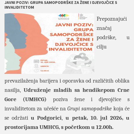
JAVNI POZIV: GRUPA SAMOPODRŠKE ZA ŽENE I DJEVOJČICE S
INVALIDITETOM
Prepoznajući
značaj
podrške, u
cilju
prevazilaženja barijera i oporavka od različitih oblika
nasilja,
Udruženje mladih sa hendikepom Crne
Gore
(UMHCG)
poziva žene i djevojčice s
invaliditetom za učešće na
Grupi samopodrške
koja će
se održati
u Podgorici
,
u petak, 10. jul 2026, u
prostorijama UMHCG, s početkom u 12.00h.