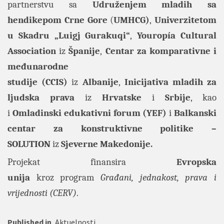
partnerstvu sa
Udruženjem mladih sa
hendikepom Crne Gore
(
UMHCG)
,
Univerzitetom
u Skadru „Luigj Gurakuqi“
,
Youropía Cultural
Association
iz
Španije
,
Centar za komparativne i
međunarodne
studije (CCIS)
iz
Albanije
,
Inicijativa mladih za
ljudska prava
iz
Hrvatske
i
Srbije
, kao
i
Omladinski edukativni forum (YEF)
i
Balkanski
centar za konstruktivne politike –
SOLUTION
iz
Sjeverne Makedonije.
Projekat finansira
Evropska
unija
kroz
program
Građani, jednakost, prava i
vrijednosti (CERV)
.
Published in
Aktuelnosti