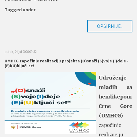
Tagged under
OPŠIRNIJE..
petak, 24 jul 2026 09:52
UMHCG započinje realizaciju projekta (O)snaži (S)voje (I)deje -
(E)i(U)ključi se!
Udruženje
mladih sa
hendikepom
Crne Gore
(UMHCG)
započinje
realizaciju