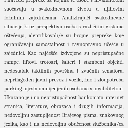
i navedu prepreke sa kojima se osobe s invaliditetom
suočavaju u svakodnevnom životu u njihovim
lokalnim zajednicama. Analizirajući svakodnevne
situacije kroz perspektivu osoba s različitim vrstama
oštećenja, identifikovali/e su brojne prepreke koje
ograničavaju samostalnost i ravnopravno učešće u
zajednici. Kao najčešće izdvojene su nepristupačne
rampe, liftovi, trotoari, šalteri i stambeni objekti,
nedostatak taktilnih površina i zvučnih semafora,
neprilagođen javni prevoz i vozila, kao i zloupotreba
parking mjesta namijenjenih osobama s invaliditetom.
Ukazano je i na nepristupačnost bankomata, internet
stranica, literature, obrazaca i drugih informacija,
nedovoljnu zastupljenost Brajevog pisma, znakovnog
jezika, kao i na nedovoljnu obučenost službenika/ca