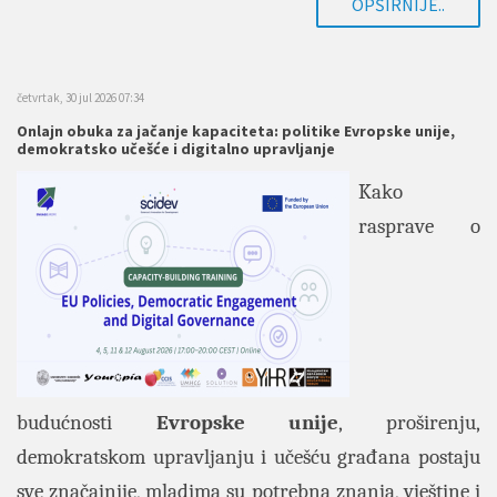
OPŠIRNIJE..
četvrtak, 30 jul 2026 07:34
Onlajn obuka za jačanje kapaciteta: politike Evropske unije,
demokratsko učešće i digitalno upravljanje
Kako
rasprave o
budućnosti
Evropske unije
, proširenju,
demokratskom upravljanju i učešću građana postaju
sve značajnije, mladima su potrebna znanja, vještine i