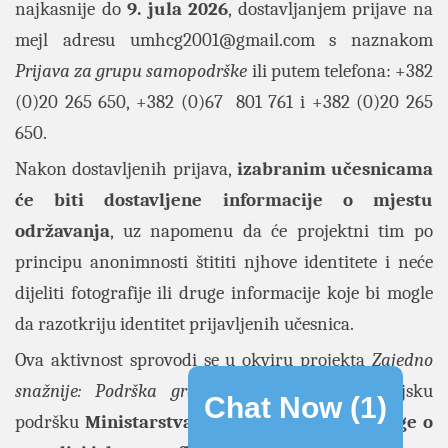
najkasnije do
9. jula 2026
, dostavljanjem prijave na
mejl adresu
umhcg2001@gmail.com
s naznakom
Prijava za grupu samopodrške
ili putem telefona: +382
(0)20 265 650, +382 (0)67 801 761 i +382 (0)20 265
650.
Nakon dostavljenih prijava,
izabranim učesnicama
će biti dostavljene informacije o mjestu
održavanja
, uz napomenu da će projektni tim po
principu anonimnosti štititi njhove identitete i neće
dijeliti fotografije ili druge informacije koje bi mogle
da razotkriju identitet prijavljenih učesnica.
Ova aktivnost sprovodi se u okviru projekta
Zajedno
snažnije: Podrška gradi sigurnost!
uz finansijsku
Chat Now (
1
)
podršku
Ministarstva socijalnog staranja, brige o