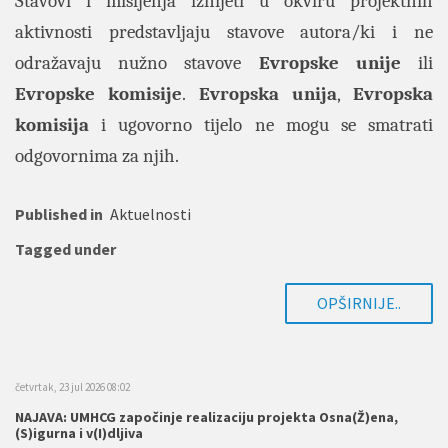
Stavovi i mišljenja iznijeti u okviru projektnih
aktivnosti predstavljaju stavove autora/ki i ne
odražavaju nužno stavove
Evropske unije
ili
Evropske komisije
.
Evropska unija
,
Evropska
komisija
i ugovorno tijelo ne mogu se smatrati
odgovornima za njih.
Published in
Aktuelnosti
Tagged under
OPŠIRNIJE..
četvrtak, 23 jul 2026 08:02
NAJAVA: UMHCG započinje realizaciju projekta Osna(Ž)ena,
(S)igurna i v(I)dljiva