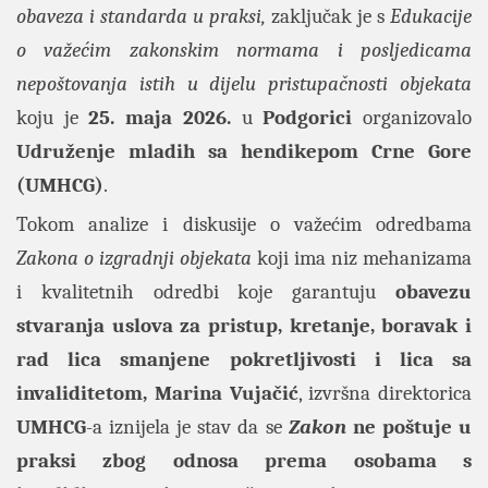
obaveza i standarda u praksi,
zaključak je s
Edukacije
o važećim zakonskim normama i posljedicama
nepoštovanja istih u dijelu pristupačnosti objekata
koju je
25. maja 2026.
u
Podgorici
organizovalo
Udruženje mladih sa hendikepom Crne Gore
(UMHCG)
.
Tokom analize i diskusije o važećim odredbama
Zakona o izgradnji objekata
koji ima niz mehanizama
i kvalitetnih odredbi koje garantuju
obavezu
stvaranja uslova za pristup, kretanje, boravak i
rad lica smanjene pokretljivosti i lica sa
invaliditetom, Marina Vujačić
, izvršna direktorica
UMHCG
-a iznijela je stav da se
Zakon
ne poštuje u
praksi zbog odnosa prema osobama s