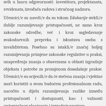
svih u lancu odgovornosti: investitora, projektanata,
revidenata, izvođača radova i stručnog nadzora.
Učesnici/e su naveli/e da su tokom
Edukacije
stekli/e
dublje razumijevanje pristupačnosti, ne samo kroz
zakonske odredbe, već i kroz sagledavanje
svakodnevnih prepreka i iskustava osoba s
invaliditetom. Posebno su istakli/e značaj boljeg
razumijevanja primjene zakonske regulative u praksi,
unapređenja znanja o obavezama u oblasti izgradnje
objekata i potrebe za promjenom dosadašnje prakse.
Učesnici/e su ocijenili/e da će stečena znanja i vještine
moći koristiti u svom budućem profesionalnom radu,
naročito u dijelu razumijevanja razlike između
pristupačnosti i dostupnosti, kao i važnosti
univerzalnog planiranja i izgradnje prostora.