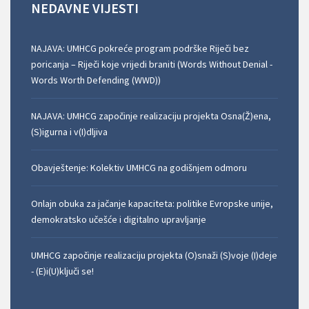
NEDAVNE
VIJESTI
NAJAVA: UMHCG pokreće program podrške Riječi bez
poricanja – Riječi koje vrijedi braniti (Words Without Denial -
Words Worth Defending (WWD))
NAJAVA: UMHCG započinje realizaciju projekta Osna(Ž)ena,
(S)igurna i v(I)dljiva
Obavještenje: Kolektiv UMHCG na godišnjem odmoru
Onlajn obuka za jačanje kapaciteta: politike Evropske unije,
demokratsko učešće i digitalno upravljanje
UMHCG započinje realizaciju projekta (O)snaži (S)voje (I)deje
- (E)i(U)ključi se!