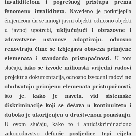
invaliditetom i pogrešnog pristupa prema
fenomenu invaliditeta
. Navedeno je potkrijepila
činjenicom da se mnogi javni objekti, odnosno objekti
u javnoj upotrebi,
uključujući i obrazovne i
zdravstvene ustanove adaptiraju, odnosno
renoviraju čime se izbjegava obaveza primjene
elemenata i standarda pristupačnosti.
U tom
slučaju,
iako se izvode milionski vrijedni radovi
projektna dokumentacija, odnosno izvedeni radovi
ne
obuhvataju primjenu elemenata pristupačnosti,
što je, kako je navela, vid sistemske
diskriminacije koji se dešava u kon­ti­nu­i­te­tu i
du­bo­ko je uko­ri­je­nje­n u dru­štve­nom po­na­ša­nju
.
U ovom slučaju, kako to i antidiskriminaciono
zakonodavstvo definiše
posljedice trpi cijela