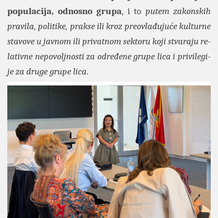
populacija, odnosno gru­pa
, i to
putem za­kon­skih
pra­vi­la, po­li­ti­ke, prak­se ili kroz pre­o­vla­đu­ju­će kul­tur­ne
sta­vo­ve u jav­nom ili pri­vat­nom sek­to­ru koji stva­ra­ju re­
la­tiv­ne ne­po­volj­no­sti za od­re­đe­ne gru­pe lica i pri­vi­le­gi­
je za dru­ge gru­pe lica
.