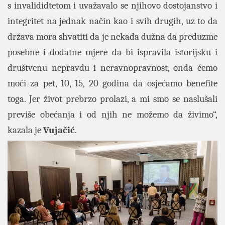
s invalididtetom i uvažavalo se njihovo dostojanstvo i
integritet na jednak način kao i svih drugih, uz to da
država mora shvatiti da je nekada dužna da preduzme
posebne i dodatne mjere da bi ispravila istorijsku i
društvenu nepravdu i neravnopravnost, onda ćemo
moći za pet, 10, 15, 20 godina da osjećamo benefite
toga. Jer život prebrzo prolazi, a mi smo se naslušali
previše obećanja i od njih ne možemo da živimo“,
kazala je
Vujačić
.