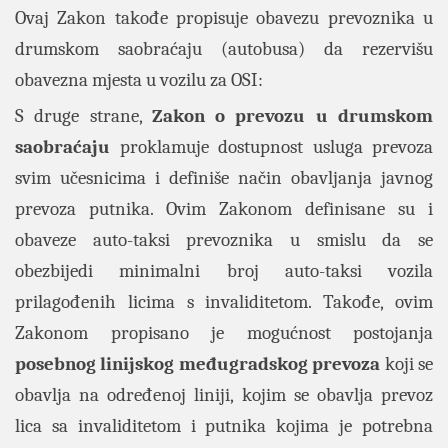
Ovaj Zakon takođe propisuje obavezu prevoznika u
drumskom saobraćaju (autobusa) da rezervišu
obavezna mjesta u vozilu za OSI:
S druge strane,
Zakon o prevozu u drumskom
saobraćaju
proklamuje dostupnost usluga prevoza
svim učesnicima i definiše način obavljanja javnog
prevoza putnika. Ovim Zakonom definisane su i
obaveze auto-taksi prevoznika u smislu da se
obezbijedi minimalni broj auto-taksi vozila
prilagođenih licima s invaliditetom. Takođe, ovim
Zakonom propisano je mogućnost postojanja
posebnog linijskog međugradskog prevoza
koji se
obavlja na određenoj liniji, kojim se obavlja prevoz
lica sa invaliditetom i putnika kojima je potrebna