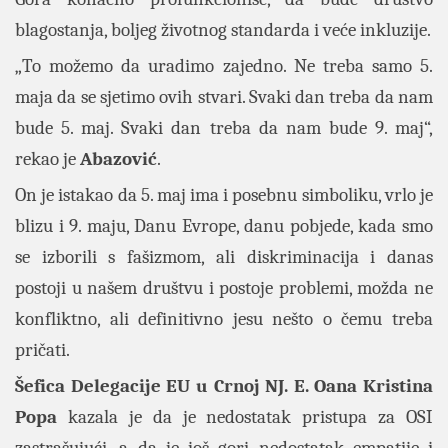
blagostanja, boljeg životnog standarda i veće inkluzije.
„To možemo da uradimo zajedno. Ne treba samo 5.
maja da se sjetimo ovih stvari. Svaki dan treba da nam
bude 5. maj. Svaki dan treba da nam bude 9. maj“,
rekao je
Abazović
.
On je istakao da 5. maj ima i posebnu simboliku, vrlo je
blizu i 9. maju, Danu Evrope, danu pobjede, kada smo
se izborili s fašizmom, ali diskriminacija i danas
postoji u našem društvu i postoje problemi, možda ne
konfliktno, ali definitivno jesu nešto o čemu treba
pričati.
Šefica Delegacije EU u Crnoj NJ. E. Oana Kristina
Popa
kazala je da je nedostatak pristupa za OSI