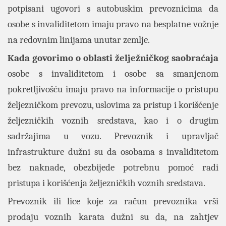
potpisani ugovori s autobuskim prevoznicima da
osobe s invaliditetom imaju pravo na besplatne vožnje
na redovnim linijama unutar zemlje.
Kada govorimo o oblasti želježničkog saobraćaja
osobe s invaliditetom i osobe sa smanjenom
pokretljivošću imaju pravo na informacije o pristupu
željezničkom prevozu, uslovima za pristup i korišćenje
željezničkih voznih sredstava, kao i o drugim
sadržajima u vozu. Prevoznik i upravljač
infrastrukture dužni su da osobama s invaliditetom
bez naknade, obezbijede potrebnu pomoć radi
pristupa i korišćenja željezničkih voznih sredstava.
Prevoznik ili lice koje za račun prevoznika vrši
prodaju voznih karata dužni su da, na zahtjev