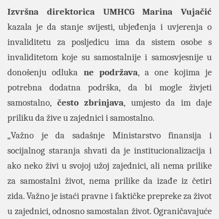
Izvršna direktorica UMHCG Marina Vujačić
kazala je da stanje svijesti, ubjeđenja i uvjerenja o
invaliditetu za posljedicu ima da sistem osobe s
invaliditetom koje su samostalnije i samosvjesnije u
donošenju odluka
ne podržava
, a one kojima je
potrebna dodatna podrška, da bi mogle živjeti
samostalno,
često zbrinjava
, umjesto da im daje
priliku da žive u zajednici i samostalno.
„Važno je da sadašnje Ministarstvo finansija i
socijalnog staranja shvati da je institucionalizacija i
ako neko živi u svojoj užoj zajednici, ali nema prilike
za samostalni život, nema prilike da izađe iz četiri
zida. Važno je istaći pravne i faktičke prepreke za život
u zajednici, odnosno samostalan život. Ograničavajuće