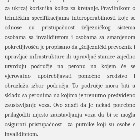
za ukrcaj korisnika kolica za kretanje. Pravilnikom o
tehničkim specifikacijama interoperabilnosti koje se
odnose na pristupačnost željezničkog sistema
osobama sa invaliditetom i osobama sa smanjenom
pokretljivošću je propisano da „željeznički prevoznik i
upravljač infrastrukture ili upravljač stanice zajedno
utvrđuju područje na peronu na kojem će se
vjerovatno upotrebljavati pomoćno sredstvo i
obrazlažu izbor područja. To područje mora biti u
skladu sa peronima na kojima je trenutno predviđeno
zaustavljanje voza. Ovo znači da je nekad potrebno
prilagoditi mjesto zaustavljanja voza da bi se mogla
osigurati pristupačnost za putnike koji su osobe s
invaliditetom.