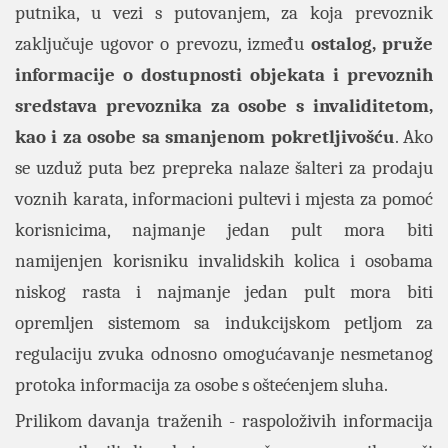
putnika, u vezi s putovanjem, za koja prevoznik
zaključuje ugovor o prevozu, između
ostalog, pruže
informacije o dostupnosti objekata i prevoznih
sredstava prevoznika za osobe s invaliditetom,
kao i za osobe sa smanjenom pokretljivošću
. Ako
se uzduž puta bez prepreka nalaze šalteri za prodaju
voznih karata, informacioni pultevi i mjesta za pomoć
korisnicima, najmanje jedan pult mora biti
namijenjen korisniku invalidskih kolica i osobama
niskog rasta i najmanje jedan pult mora biti
opremljen sistemom sa indukcijskom petljom za
regulaciju zvuka odnosno omogućavanje nesmetanog
protoka informacija za osobe s oštećenjem sluha.
Prilikom davanja traženih - raspoloživih informacija