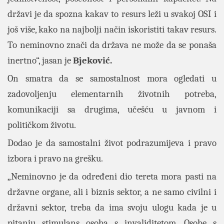
državi je da spozna kakav to resurs leži u svakoj OSI i
još više, kako na najbolji način iskoristiti takav resurs.
To neminovno znači da država ne može da se ponaša
inertno“, jasan je
Bjeković.
On smatra da se samostalnost mora ogledati u
zadovoljenju elementarnih životnih potreba,
komunikaciji sa drugima, učešću u javnom i
političkom životu.
Dodao je da samostalni život podrazumijeva i pravo
izbora i pravo na grešku.
„Neminovno je da određeni dio tereta mora pasti na
državne organe, ali i biznis sektor, a ne samo civilni i
državni sektor, treba da ima svoju ulogu kada je u
pitanju stimulans osoba s invaliditetom. Osobe s