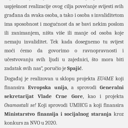
uspješnost realizacije ovog cilja povećanje svijesti svih
građana da svaka osoba, a tako i osoba s invaliditetom
ima sposobnost i mogućnost da se bavi nekim poslom
ili zanimanjem, ništa više ili manje od osoba koje
nemaju invaliditet. Tek kada dosegnemo tu svijest
moći ćemo da govorimo o ravnopravnosti i
učestvovanju svih ljudi u zajednici, što mora biti
zadatak svih nas“, poručio je
Spajić
.
Događaj je realizovan u sklopu projekta
EU4ME
koji
finansira
Evropska unija
, a sprovodi
Generalni
sekretarijat Vlade Crne Gore
, kao i projekta
Osamostali se!
Koji sprovodi UMHCG a koji finansira
Ministarstvo finansija i socijalnog staranja
kroz
konkurs za NVO u 2020.