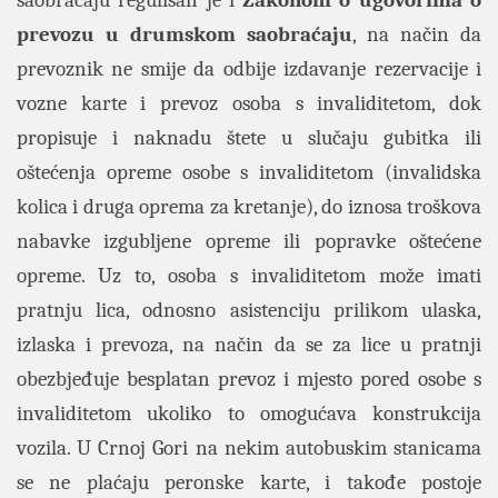
saobraćaju regulisan je i
Zakonom o ugovorima o
prevozu u drumskom saobraćaju
, na način da
prevoznik ne smije da odbije izdavanje rezervacije i
vozne karte i prevoz osoba s invaliditetom, dok
propisuje i naknadu štete u slučaju gubitka ili
oštećenja opreme osobe s invaliditetom (invalidska
kolica i druga oprema za kretanje), do iznosa troškova
nabavke izgubljene opreme ili popravke oštećene
opreme. Uz to, osoba s invaliditetom može imati
pratnju lica, odnosno asistenciju prilikom ulaska,
izlaska i prevoza, na način da se za lice u pratnji
obezbjeđuje besplatan prevoz i mjesto pored osobe s
invaliditetom ukoliko to omogućava konstrukcija
vozila. U Crnoj Gori na nekim autobuskim stanicama
se ne plaćaju peronske karte, i takođe postoje