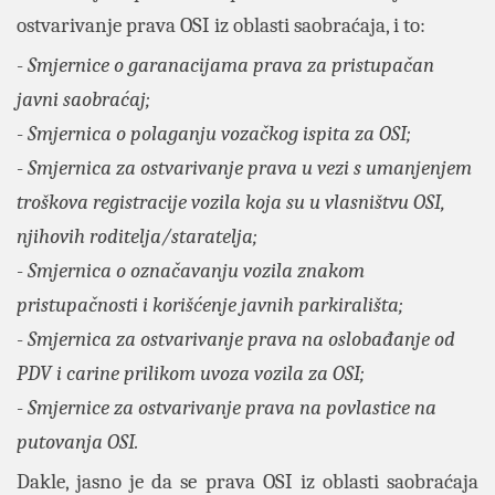
ostvarivanje prava OSI iz oblasti saobraćaja, i to:
-
Smjernice o garanacijama prava za pristupačan
javni saobraćaj
;
-
Smjernica o polaganju vozačkog ispita za OSI
;
-
Smjernica za ostvarivanje prava u vezi s umanjenjem
troškova registracije vozila koja su u vlasništvu OSI,
njihovih roditelja/staratelja
;
-
Smjernica o označavanju vozila znakom
pristupačnosti i korišćenje javnih parkirališta
;
-
Smjernica za ostvarivanje prava na oslobađanje od
PDV i carine prilikom uvoza vozila za OSI
;
-
Smjernice za ostvarivanje prava na povlastice na
putovanja OSI
.
Dakle, jasno je da se prava OSI iz oblasti saobraćaja