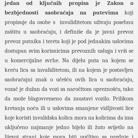
jedan od ključnih propisa je Zakon o
bezbjednosti saobraćaja na putevima
koji
propisuje da osobe s invaliditetom uživaju posebnu
zaštitu u saobraćaju, i definiše da je javni prevoz
prevoz putnika i tereta koji je pod jednakim uslovima
dostupan svim korisnicima prevoznih usluga i vrši se
u komercijalne svrhe. Na dijelu puta na kojem se
kreću lica sa invaliditetom, ili na kojem je postavljen
saobraćajni znak o učešću ovih lica u saobraćaju,
vozač je dužan da vozi sa naročitom opreznošću, tako
da može blagovremeno da zaustavi vozilo. Prilikom
kretanja noću ili u uslovima smanjene vidljivosti lice
koje koristi invalidska kolica mora na kolicima da ima
uključeno najmanje jedno bijelo ili žuto svijetlo na
lijevoj strani koje mora biti uočljivo sa prednje i