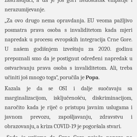
zastrašujući, a da je još gori nedostatak empatije i
nerazumijevanje.
„Za ovo drugo nema opravdanja. EU veoma pažljivo
posmatra prava osoba s invaliditetom kada mjeri
napredak u procesu evropskih integracija Crne Gore.
U našem godišnjem izveštaju za 2020. godinu
prepoznali smo da je postignut određeni napredak u
ostvarivanju prava osoba s invaliditetom. Ali, treba
učiniti još mnogo toga“, poručila je
Popa
.
Kazala je da se OSI i dalje suočavaju sa
marginalizacijom, isključenošću, diskriminacijom,
naročito kada je riječ o pristupu javnim uslugama i
javnom prevozu, zapošljavanju, zdravstvu i
obrazovanju, a kriza COVID-19 je pogoršala stvari.