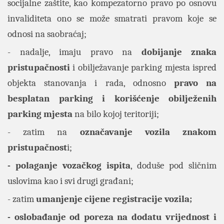
socijalne zaštite, kao kompezatorno pravo po osnovu
invaliditeta ono se može smatrati pravom koje se
odnosi na saobraćaj;
- nadalje, imaju pravo na
dobijanje znaka
pristupačnosti
i obilježavanje parking mjesta ispred
objekta stanovanja i rada, odnosno
pravo na
besplatan parking i korišćenje obilježenih
parking mjesta
na bilo kojoj teritoriji;
- zatim na
označavanje vozila znakom
pristupačnost
i;
- polaganje vozačkog ispita
, doduše pod sličnim
uslovima kao i svi drugi građani;
- zatim
umanjenje cijene registracije vozila;
- oslobađanje od poreza na dodatu vrijednost i