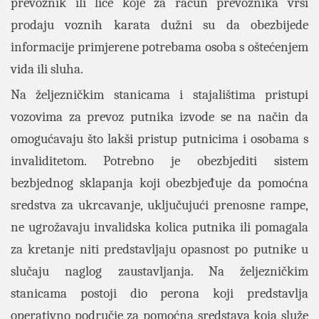
prevoznik ili lice koje za račun prevoznika vrši
prodaju voznih karata dužni su da obezbijede
informacije primjerene potrebama osoba s oštećenjem
vida ili sluha.
Na željezničkim stanicama i stajalištima pristupi
vozovima za prevoz putnika izvode se na način da
omogućavaju što lakši pristup putnicima i osobama s
invaliditetom. Potrebno je obezbjediti sistem
bezbjednog sklapanja koji obezbjeđuje da pomoćna
sredstva za ukrcavanje, uključujući prenosne rampe,
ne ugrožavaju invalidska kolica putnika ili pomagala
za kretanje niti predstavljaju opasnost po putnike u
slučaju naglog zaustavljanja. Na željezničkim
stanicama postoji dio perona koji predstavlja
operativno područje za pomoćna sredstava koja služe