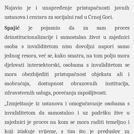
Najavio je i unapređenje pristupačnosti javnih
ustanova i centara za socijalni rad u Crnoj Gori.
Spajić
je pojasnio da za sam proces
deinstitucionalizacije i samostalan život u zajednici
osoba s invaliditetom nisu dovoljni napori samo
jednog resora, već se, kako smatra, na tom polju mora
djelovati intersektorski, osobama s invaliditetom se
mora obezbijediti pristupačnost objekata ali i
saobraćaja, dostupnost obrazovnih institucija,
zdravstvenih usluga, povećanja zapošljivosti.
„Izmještanje iz ustanova i omogućavanje osobama s
invaliditetom da samostalno i uz podršku žive u
zajednici je proces na kom se mora raditi temeljno i
koji iziskuje vrijeme, s tim što je preduslov za