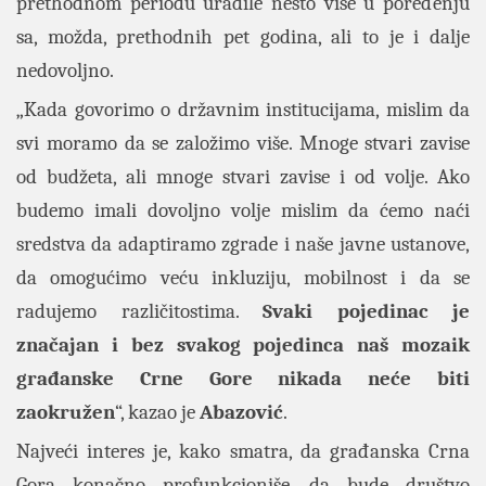
prethodnom periodu uradile nešto više u poređenju
sa, možda, prethodnih pet godina, ali to je i dalje
nedovoljno.
„Kada govorimo o državnim institucijama, mislim da
svi moramo da se založimo više. Mnoge stvari zavise
od budžeta, ali mnoge stvari zavise i od volje. Ako
budemo imali dovoljno volje mislim da ćemo naći
sredstva da adaptiramo zgrade i naše javne ustanove,
da omogućimo veću inkluziju, mobilnost i da se
radujemo različitostima.
Svaki pojedinac je
značajan i bez svakog pojedinca naš mozaik
građanske Crne Gore nikada neće biti
zaokružen
“, kazao je
Abazović
.
Najveći interes je, kako smatra, da građanska Crna
Gora konačno profunkcioniše, da bude društvo