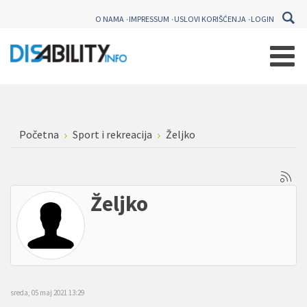
O NAMA
IMPRESSUM
USLOVI KORIŠĆENJA
LOGIN
Početna
Sport i rekreacija
Željko
Željko
sreda, 05 maj 2021 13:29