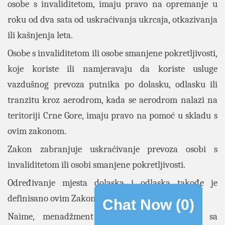
osobe s invaliditetom, imaju pravo na opremanje u
roku od dva sata od uskraćivanja ukrcaja, otkazivanja
ili kašnjenja leta.
Osobe s invaliditetom ili osobe smanjene pokretljivosti,
koje koriste ili namjeravaju da koriste usluge
vazdušnog prevoza putnika po dolasku, odlasku ili
tranzitu kroz aerodrom, kada se aerodrom nalazi na
teritoriji Crne Gore, imaju pravo na pomoć u skladu s
ovim zakonom.
Zakon zabranjuje uskraćivanje prevoza osobi s
invaliditetom ili osobi smanjene pokretljivosti.
Određivanje mjesta dolaska i odlaska takođe je
definisano ovim Zakonom.
Chat Now (
0
)
Naime, menadžment aerodroma, u saradnji sa