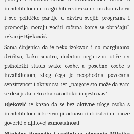
invaliditetom ne mogu biti resurs samo na dan izbora
i sve političke partije u okviru svojih programa i
promocija moraju voditi računa kome se obraćaju“,
rekao je
Bjeković.
Sama činjenica da je neko izolovan i na marginama
društva, kako smatra, dodatno negativno utiče na
psihološki status svake osobe, a posebno osobe s
invaliditetom, zbog čega je neophodna povećana
senzitivnost i aktivnost, jer „najgore što može da vam
se desi je da neko donosi odluku umjesto vas“.
Bjeković
je kazao da se bez aktivne uloge osoba s
invaliditetom u kreiranju odnosa u društvu ne može
govoriti o njihovoj samostalnosti.
Ministar finansija i socijalnog staranja Milojko