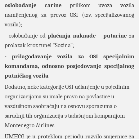
oslobađanje carine
prilikom uvoza vozila
namijenjenog za prevoz OSI (tzv. specijalizovanog
vozila);
- oslobađanje od
plaćanja naknade – putarine
za
prolazak kroz tunel “Sozina”;
- prilagođavanje vozila za OSI specijalnim
komandama, odnosno posjedovanje specijalnog
putničkog vozila
.
Dodatno, neke kategorije OSI učlanjenje u pojedinim
organizacijama su imale pravo na povlastice u
vazdušnom saobraćaju na osnovu sporazuma o
saradnji tih organizacija s tadašnjom kompanijom
Montenegro Airlines.
UMHCG je u proteklom periodu razvilo smjernice za