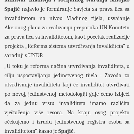
Spajić
najavio je formiranje Savjeta za prava lica sa
invaliditetom na nivou Vladinog tijela, usvajanje
Akcionog plana za realizaciju preporuka UN Komiteta
za prava lica sa invaliditetom, kao i početak realizacije
projekta „Reforma sistema utvrđivanja invaliditeta” u
saradnji s UNDP.
„U toku je reforma načina utvrđivanja invaliditeta, u
cilju uspostavljanja jedinstvenog tijela - Zavoda za
utvrđivanje invaliditeta koji će invaliditet utvrđivati
po novoj, jedinstvenoj metodologiji gdje ćemo izbjeći
da za jednu vrstu invaliditeta imamo različita
vještačenja više resora. Na kraju ovog projekta
očekujemo i izradu jedinstvenog registra osoba sa
invaliditetom“, kazao je
Spajić
.