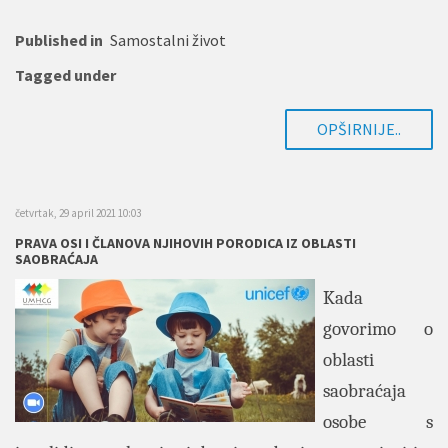
Published in
Samostalni život
Tagged under
OPŠIRNIJE..
četvrtak, 29 april 2021 10:03
PRAVA OSI I ČLANOVA NJIHOVIH PORODICA IZ OBLASTI
SAOBRAĆAJA
Kada
govorimo o
oblasti
saobraćaja
osobe s