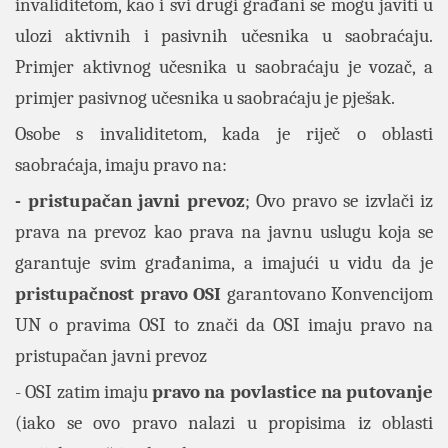
invaliditetom, kao i svi drugi građani se mogu javiti u
ulozi aktivnih i pasivnih učesnika u saobraćaju.
Primjer aktivnog učesnika u saobraćaju je vozač, a
primjer pasivnog učesnika u saobraćaju je pješak.
Osobe s invaliditetom, kada je riječ o oblasti
saobraćaja, imaju pravo na:
- pristupačan javni prevoz
; Ovo pravo se izvlači iz
prava na prevoz kao prava na javnu uslugu koja se
garantuje svim građanima, a imajući u vidu da je
pristupačnost pravo OSI
garantovano Konvencijom
UN o pravima OSI to znači da OSI imaju pravo na
pristupačan javni prevoz
- OSI zatim imaju
pravo na povlastice na putovanje
(iako se ovo pravo nalazi u propisima iz oblasti