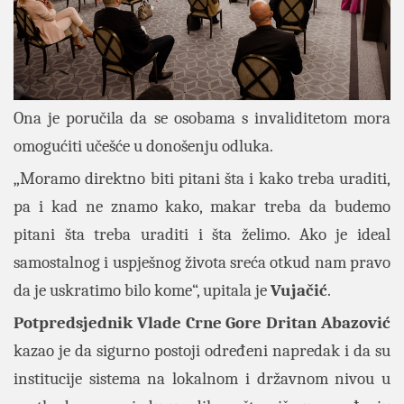
Ona je poručila da se osobama s invaliditetom mora
omogućiti učešće u donošenju odluka.
„Moramo direktno biti pitani šta i kako treba uraditi,
pa i kad ne znamo kako, makar treba da budemo
pitani šta treba uraditi i šta želimo. Ako je ideal
samostalnog i uspješnog života sreća otkud nam pravo
da je uskratimo bilo kome“, upitala je
Vujačić
.
Potpredsjednik Vlade Crne Gore Dritan Abazović
kazao je da sigurno postoji određeni napredak i da su
institucije sistema na lokalnom i državnom nivou u