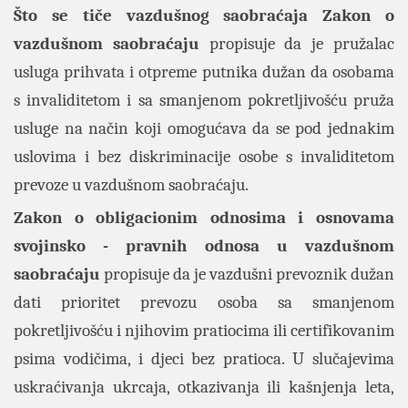
Što se tiče vazdušnog saobraćaja Zakon o
vazdušnom saobraćaju
propisuje da je pružalac
usluga prihvata i otpreme putnika dužan da osobama
s invaliditetom i sa smanjenom pokretljivošću pruža
usluge na način koji omogućava da se pod jednakim
uslovima i bez diskriminacije osobe s invaliditetom
prevoze u vazdušnom saobraćaju.
Zakon o obligacionim odnosima i osnovama
svojinsko - pravnih odnosa u vazdušnom
saobraćaju
propisuje da je vazdušni prevoznik dužan
dati prioritet prevozu osoba sa smanjenom
pokretljivošću i njihovim pratiocima ili certifikovanim
psima vodičima, i djeci bez pratioca. U slučajevima
uskraćivanja ukrcaja, otkazivanja ili kašnjenja leta,