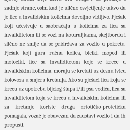
zadnje strane, osim kad je ulično osvjetljenje takvo da
je lice u invalidskim kolicima dovoljno vidljivo. Pješak
koji učestvuje u saobraćaju u kolicima za lica sa
invaliditetom ili se vozi na koturaljkama, skejtbordu i
slično ne smije da se pridržava za vozilo u pokretu.
Pješak koji gura ručna kolica, bicikl, moped ili
motocikl, lice sa invaliditetom koje se kreće u
invalidskim kolicima, moraju se kretati uz desnu ivicu
kolovoza u smjeru kretanja. Ako su pješaci lica koja se
kreću uz upotrebu bijelog štapa i/ili psa vodiča, lica sa
invaliditetom koja se kreću u invalidskim kolicima ili
za kretanje koriste druga ortotičko-protetička
pomagala, vozač je obavezan da zaustavi vozilo i da ih
propusti.