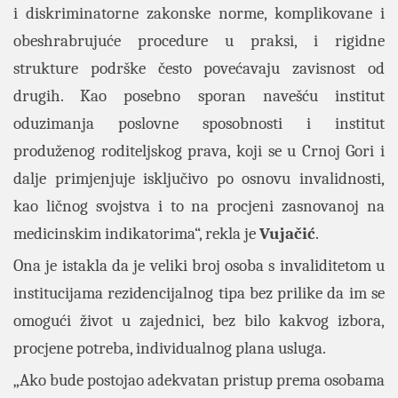
i diskriminatorne zakonske norme, komplikovane i
obeshrabrujuće procedure u praksi, i rigidne
strukture podrške često povećavaju zavisnost od
drugih. Kao posebno sporan navešću institut
oduzimanja poslovne sposobnosti i institut
produženog roditeljskog prava, koji se u Crnoj Gori i
dalje primjenjuje isključivo po osnovu invalidnosti,
kao ličnog svojstva i to na procjeni zasnovanoj na
medicinskim indikatorima“, rekla je
Vujačić
.
Ona je istakla da je veliki broj osoba s invaliditetom u
institucijama rezidencijalnog tipa bez prilike da im se
omogući život u zajednici, bez bilo kakvog izbora,
procjene potreba, individualnog plana usluga.
„Ako bude postojao adekvatan pristup prema osobama