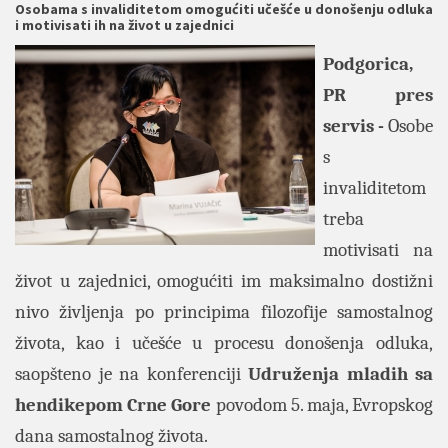
Osobama s invaliditetom omogućiti učešće u donošenju odluka
i motivisati ih na život u zajednici
Podgorica,
PR pres
servis -
Osobe
s
invaliditetom
treba
motivisati na
život u zajednici, omogućiti im maksimalno dostižni
nivo življenja po principima filozofije samostalnog
života, kao i učešće u procesu donošenja odluka,
saopšteno je na konferenciji
Udruženja mladih sa
hendikepom Crne Gore
povodom 5. maja, Evropskog
dana samostalnog života.