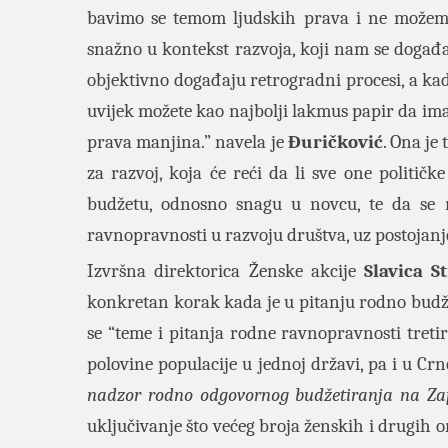
bavimo se temom ljudskih prava i ne možemo
snažno u kontekst razvoja, koji nam se događa 
objektivno događaju retrogradni procesi, a kad
uvijek možete kao najbolji lakmus papir da imat
prava manjina.” navela je
Đuričković
. Ona je
za razvoj, koja će reći da li sve one politič
budžetu, odnosno snagu u novcu, te da se 
ravnopravnosti u razvoju društva, uz postojanj
Izvršna direktorica Ženske akcije
Slavica S
konkretan korak kada je u pitanju rodno budžet
se “teme i pitanja rodne ravnopravnosti tret
polovine populacije u jednoj državi, pa i u Cr
nadzor rodno odgovornog budžetiranja na Z
uključivanje što većeg broja ženskih i drugih 