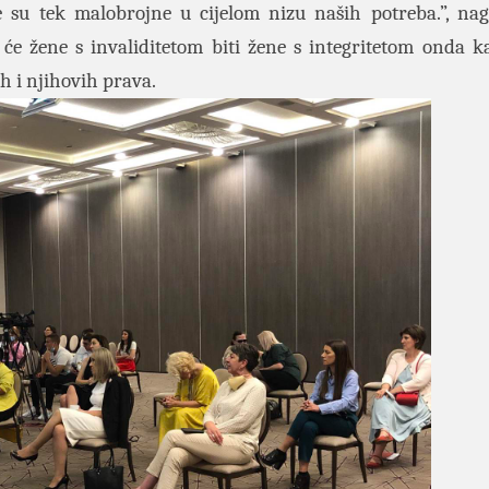
e su tek malobrojne u cijelom nizu naših potreba.”, nagl
 će žene s invaliditetom biti žene s integritetom onda 
ih i njihovih prava.