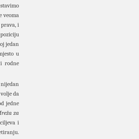
 stavimo
se veoma
prava, i
poziciju
oj jedan
mjesto u
 i rodne
 nijedan
volje da
od jedne
reža za
iljeva i
tiranju.