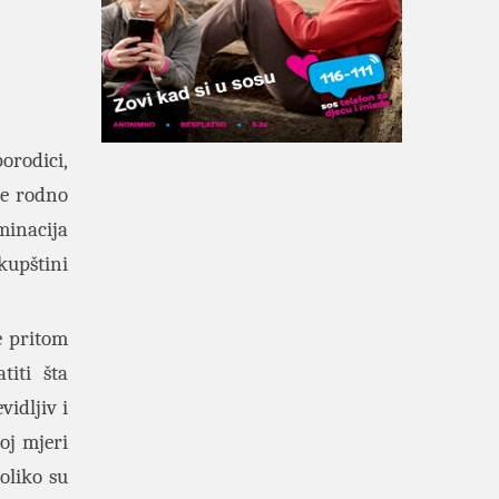
orodici,
ne rodno
minacija
kupštini
je pritom
titi šta
idljiv i
noj mjeri
oliko su