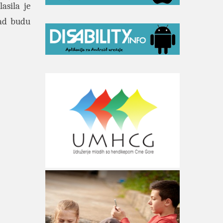
asila je
kad budu