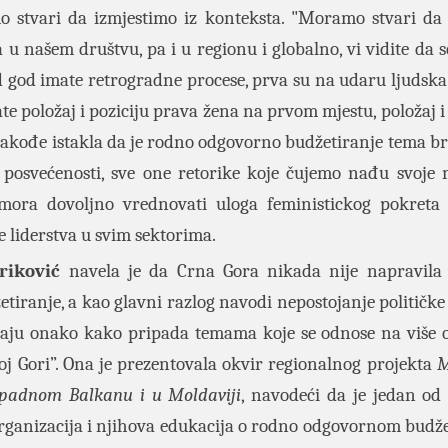
 stvari da izmjestimo iz konteksta. "Moramo stvari da
u našem društvu, pa i u regionu i globalno, vi vidite da 
 god imate retrogradne procese, prva su na udaru ljudska 
e položaj i poziciju prava žena na prvom mjestu, položaj i 
 takođe istakla da je rodno odgovorno budžetiranje tema br
ke posvećenosti, sve one retorike koje čujemo nađu svoje 
mora dovoljno vrednovati uloga feministickog pokreta
e liderstva u svim sektorima.
triković
navela je da Crna Gora nikada nije napravila
iranje, a kao glavni razlog navodi nepostojanje političke 
iraju onako kako pripada temama koje se odnose na više 
noj Gori”. Ona je prezentovala okvir regionalnog projekta
M
apadnom Balkanu i u Moldaviji
, navodeći da je jedan od c
organizacija i njihova edukacija o rodno odgovornom budže