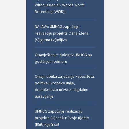
Without Denial - Words Worth
Defending (WWD))
NAJAVA: UMHCG započinje
realizaciju projekta Osna(Ž)ena,
(S)igurna i v(I)dljiva
Obavještenje: Kolektiv UMHCG na
godišnjem odmoru
Onlajn obuka za jačanje kapaciteta:
politike Evropske unije,
demokratsko učešće i digitalno
upravljanje
UMHCG započinje realizaciju
projekta (O)snaži (S)voje (I)deje -
(E)i(U)ključi se!