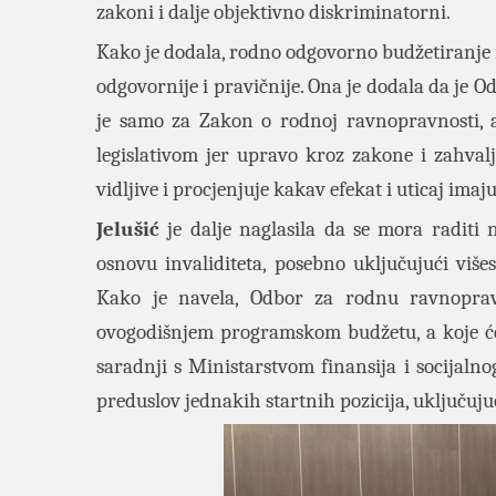
zakoni i dalje objektivno diskriminatorni.
Kako je dodala, rodno odgovorno budžetiranje n
odgovornije i pravičnije. Ona je dodala da je
je samo za Zakon o rodnoj ravnopravnosti, al
legislativom jer upravo kroz zakone i zahva
vidljive i procjenjuje kakav efekat i uticaj imaj
Jelušić
je dalje naglasila da se mora raditi n
osnovu invaliditeta, posebno uključujući više
Kako je navela, Odbor za rodnu ravnoprav
ovogodišnjem programskom budžetu, a koje ć
saradnji s Ministarstvom finansija i socijalno
preduslov jednakih startnih pozicija, uključujuć