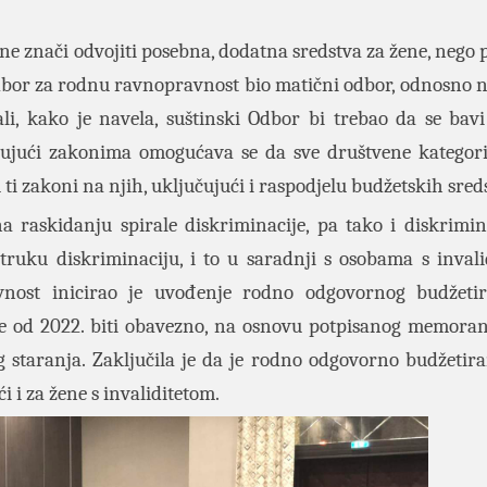
e znači odvojiti posebna, dodatna sredstva za žene, nego p
 Odbor za rodnu ravnopravnost bio matični odbor, odnosno 
i, kako je navela, suštinski Odbor bi trebao da se bavi
ljujući zakonima omogućava se da sve društvene kategor
u ti zakoni na njih, uključujući i raspodjelu budžetskih sred
a raskidanju spirale diskriminacije, pa tako i diskrimin
struku diskriminaciju, i to u saradnji s osobama s inval
nost inicirao je uvođenje rodno odgovornog budžeti
e od 2022. biti obavezno, na osnovu potpisanog memor
g staranja. Zaključila je da je rodno odgovorno budžetira
i i za žene s invaliditetom.