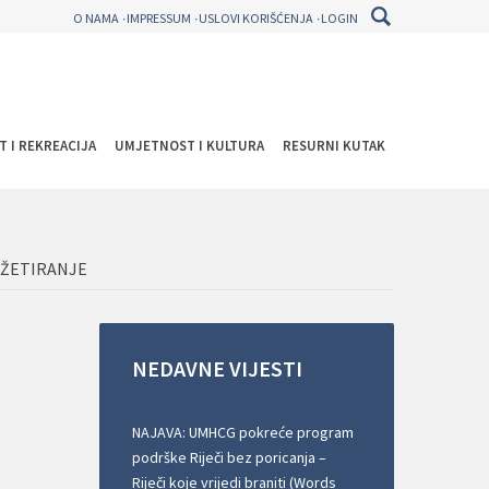
O NAMA
IMPRESSUM
USLOVI KORIŠĆENJA
LOGIN
T I REKREACIJA
UMJETNOST I KULTURA
RESURNI KUTAK
DŽETIRANJE
NEDAVNE
VIJESTI
NAJAVA: UMHCG pokreće program
podrške Riječi bez poricanja –
Riječi koje vrijedi braniti (Words