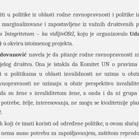
ti u politike iz oblasti rodne ravnopravnosti i politike iz
o marginalizovane i zapostavljene iz važnih društvenih p
s Integritetom – ka vidljivOStI
, koju je organizovalo
Ud
)
u okviru istoimenog projekta.
adovanović
navela je da pitanje rodne ravnopravnosti n
 cijelog društva. Ona je istakla da Komitet UN o pravima
i u politikama u oblasti invalidnosti ne uzima u obz
avnopravnosti ne uzimaju u obzir perspektivu invalidite
i da su žene s invaliditetom žene, a onda i da ni grupa
potrebe, želje, interesovanja, ne mogu se kvalitetnije plan
č
.
koji će imati koristi od određene politike, u ovom slučaj
as nema samo potrebu za zapošljavanjem, zaštitom reprod