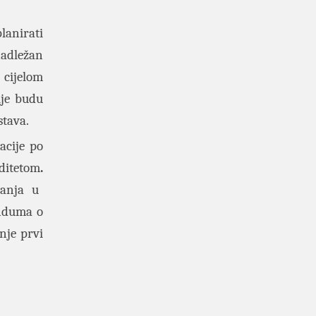
lanirati
nadležan
 cijelom
ije budu
stava.
acije po
iditetom
.
ranja u
anduma o
nje prvi