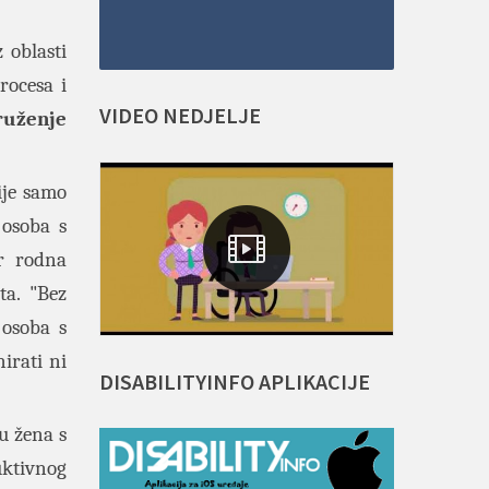
 oblasti
rocesa i
VIDEO
NEDJELJE
ruženje
ije samo
 osoba s
ir rodna
ta. "Bez
 osoba s
irati ni
DISABILITYINFO
APLIKACIJE
u žena s
uktivnog