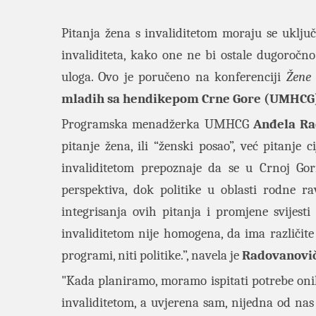
Pitanja žena s invaliditetom moraju se uključi
invaliditeta, kako one ne bi ostale dugoročn
uloga. Ovo je poručeno na konferenciji
Žene 
mladih sa hendikepom Crne Gore (UMHCG
Programska menadžerka UMHCG
Anđela R
pitanje žena, ili “ženski posao”, već pitanje
invaliditetom prepoznaje da se u Crnoj Gor
perspektiva, dok politike u oblasti rodne r
integrisanja ovih pitanja i promjene svijest
invaliditetom nije homogena, da ima različite 
programi, niti politike.”, navela je
Radovanovi
"Kada planiramo, moramo ispitati potrebe onih 
invaliditetom, a uvjerena sam, nijedna od n