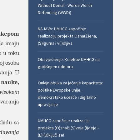
Without Denial - Words Worth
Defending (WWD))
NAJAVA: UMHCG započinje
dikepom
realizaciju projekta Osna(Ž)ena,
da imaju
(S)igurna i v(I)dljiva
u u toku
Obavještenje: Kolektiv UMHCG na
roj osoba
godišnjem odmoru
vanja. U
 nauke,
Onlajn obuka za jačanje kapaciteta:
politike Evropske unije,
visokom
demokratsko učešće i digitalno
tvaranja
upravljanje
UMHCG započinje realizaciju
kladu sa
projekta (O)snaži (S)voje (I)deje -
ođavanja
(E)i(U)ključi se!