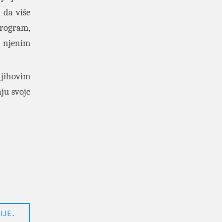
 da više
 program,
e njenim
.
njihovim
ju svoje
JE..