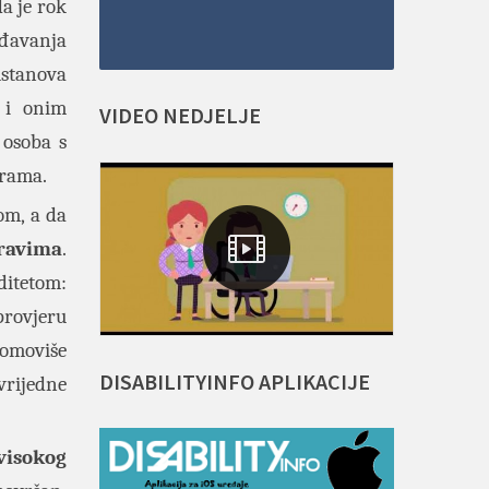
a je rok
ođavanja
ustanova
 i onim
VIDEO
NEDJELJE
 osoba s
ograma.
om, a da
pravima
.
ditetom:
provjeru
romoviše
DISABILITYINFO
APLIKACIJE
vrijedne
visokog