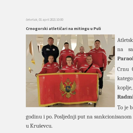
četvrtak, 01 april 2021 10:00
Crnogorski atletičari na mitingu u Puli
Atlets
na sa
Parao
Crnu G
katego
koplje
Radmi
To je 
godinu i po. Posljednji put na sankcionisan
u Kruševcu.