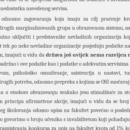
 nedostatka navedenog servisa.
odnosno zagovaranja koja imaju za cilj praćenje kva
 i drugih marginalizovanih grupa u obrazovnom sistemu, 
važno uključiti i predstavnike nevladinih organizacija ko
lost tek po neke nevladine organizacije posjeduju podatke n
om, imajući u vidu da
država još uvijek nema razvijen r
 sadržao i ove podatke kao i podatke o adekvatim servisima
za, psihološko osnaživanje, asistencija u nastavi, 
drugih potreba, odnosno prepreka s kojima se OSI suočava
a o visokom obrazovanju
svakako jesu stimulišuće za st
om principa afirmativne akcije, imajući u vidu da se broj
ljeg školovanja odosno upisa na fakultet povećao u posled
ko govorimo o broju učenika s invaliditetom koji pohađaju
raspisivanja konkursa za upis na fakultet kvota od 1% ko