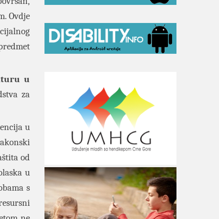
površan,
m. Ovdje
cijalnog
 predmet
aturu u
dstva za
encija u
zakonski
štita od
olaska u
sobama s
resursni
tetom ne