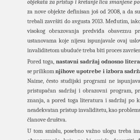
objekata za pristup i kretanje lica smanjene pokr
za nove objekte definisan još od 2008, a da su
trebali završiti do avgusta 2013. Međutim, ia
visokog obrazovanja predviđa obaveznu pr
ustanovama koje nijesu ispunjavale ovaj uslov
invaliditetom ubuduće treba biti proces završe
Pored toga,
nastavni sadržaj odnosno liter
se prilikom
njihove upotrebe i izbora sadrž
Naime, često studijski programi ne ispunjavaj
pristupačan sadržaj i obrazovni program, pr
znanja, a pored toga literatura i sadržaj po
neadekvatan pristup invaliditetu, kao problemu
članove društva.
U tom smislu, posebno važno ulogu treba i