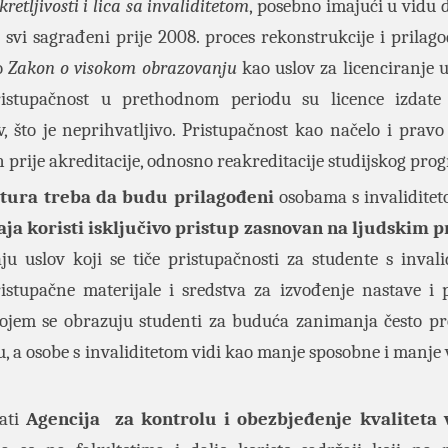
etljivosti i lica sa invaliditetom
, posebno imajući u vidu d
 svi sagrađeni prije 2008. proces rekonstrukcije i prilag
ko
Zakon o visokom obrazovanju
kao uslov za licenciranje 
istupačnost u prethodnom periodu su licence izdate
, što je neprihvatljivo. Pristupačnost kao načelo i pravo
n prije akreditacije, odnosno reakreditacije studijskog pr
atura treba da budu prilagođeni
osobama s invaliditet
aja koristi isključivo pristup zasnovan na ljudskim 
u uslov koji se tiče pristupačnosti za studente s invali
istupačne materijale i sredstva za izvođenje nastave i 
 kojem se obrazuju studenti za buduća zanimanja često p
, a osobe s invaliditetom vidi kao manje sposobne i manje 
mati
Agencija za kontrolu i obezbjeđenje kvaliteta 