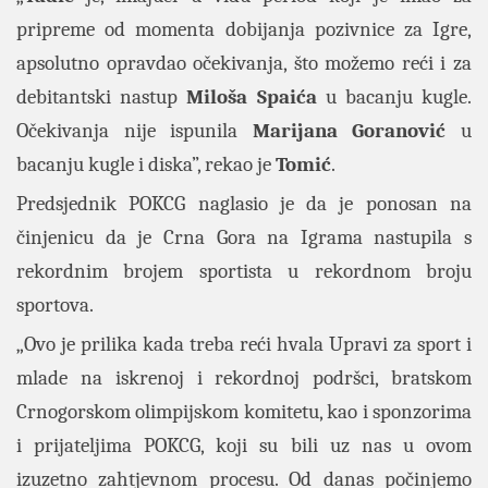
pripreme od momenta dobijanja pozivnice za Igre,
apsolutno opravdao očekivanja, što možemo reći i za
debitantski nastup
Miloša Spaića
u bacanju kugle.
Očekivanja nije ispunila
Marijana Goranović
u
bacanju kugle i diska”, rekao je
Tomić
.
Predsjednik POKCG naglasio je da je ponosan na
činjenicu da je Crna Gora na Igrama nastupila s
rekordnim brojem sportista u rekordnom broju
sportova.
„Ovo je prilika kada treba reći hvala Upravi za sport i
mlade na iskrenoj i rekordnoj podršci, bratskom
Crnogorskom olimpijskom komitetu, kao i sponzorima
i prijateljima POKCG, koji su bili uz nas u ovom
izuzetno zahtjevnom procesu. Od danas počinjemo