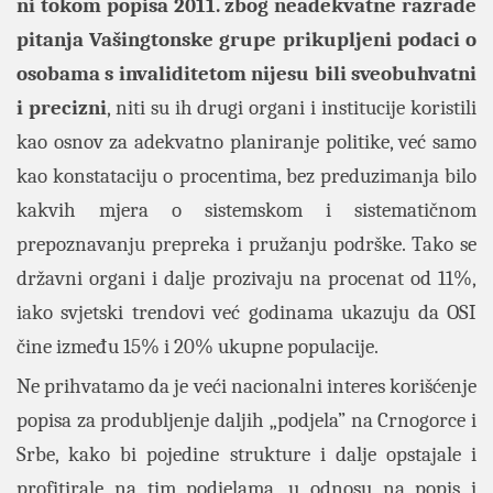
ni tokom popisa 2011. zbog neadekvatne razrade
pitanja Vašingtonske grupe prikupljeni podaci o
osobama s invaliditetom nijesu bili sveobuhvatni
i precizni
, niti su ih drugi organi i institucije koristili
kao osnov za adekvatno planiranje politike, već samo
kao konstataciju o procentima, bez preduzimanja bilo
kakvih mjera o sistemskom i sistematičnom
prepoznavanju prepreka i pružanju podrške. Tako se
državni organi i dalje prozivaju na procenat od 11%,
iako svjetski trendovi već godinama ukazuju da OSI
čine između 15% i 20% ukupne populacije.
Ne prihvatamo da je veći nacionalni interes korišćenje
popisa za produbljenje daljih „podjela” na Crnogorce i
Srbe, kako bi pojedine strukture i dalje opstajale i
profitirale na tim podjelama, u odnosu na popis i