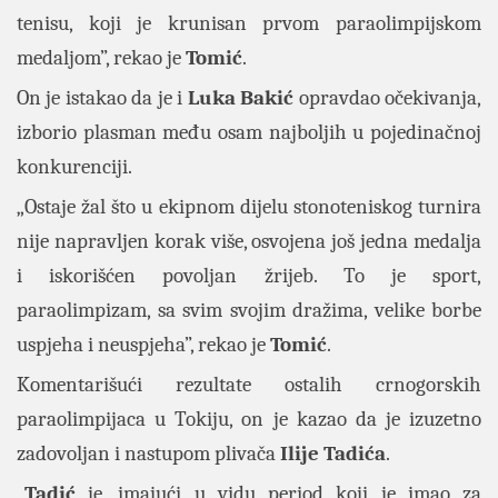
tenisu, koji je krunisan prvom paraolimpijskom
medaljom”, rekao je
Tomić
.
On je istakao da je i
Luka Bakić
opravdao očekivanja,
izborio plasman među osam najboljih u pojedinačnoj
konkurenciji.
„Ostaje žal što u ekipnom dijelu stonoteniskog turnira
nije napravljen korak više, osvojena još jedna medalja
i iskorišćen povoljan žrijeb. To je sport,
paraolimpizam, sa svim svojim dražima, velike borbe
uspjeha i neuspjeha”, rekao je
Tomić
.
Komentarišući rezultate ostalih crnogorskih
paraolimpijaca u Tokiju, on je kazao da je izuzetno
zadovoljan i nastupom plivača
Ilije Tadića
.
„
Tadić
je, imajući u vidu period koji je imao za