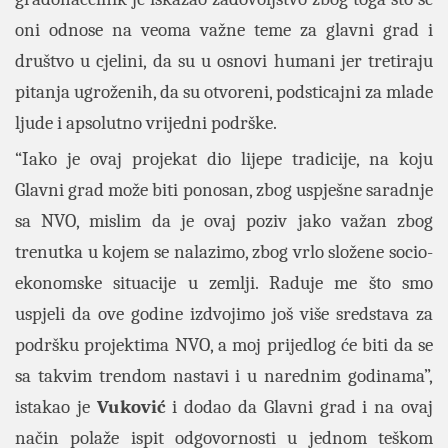
oni odnose na veoma važne teme za glavni grad i
društvo u cjelini, da su u osnovi humani jer tretiraju
pitanja ugroženih, da su otvoreni, podsticajni za mlade
ljude i apsolutno vrijedni podrške.
“Iako je ovaj projekat dio lijepe tradicije, na koju
Glavni grad može biti ponosan, zbog uspješne saradnje
sa NVO, mislim da je ovaj poziv jako važan zbog
trenutka u kojem se nalazimo, zbog vrlo složene socio-
ekonomske situacije u zemlji. Raduje me što smo
uspjeli da ove godine izdvojimo još više sredstava za
podršku projektima NVO, a moj prijedlog će biti da se
sa takvim trendom nastavi i u narednim godinama”,
istakao je
Vuković
i dodao da Glavni grad i na ovaj
način polaže ispit odgovornosti u jednom teškom