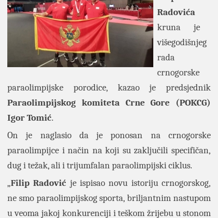
Radovića
kruna je
višegodišnjeg
rada
crnogorske
paraolimpijske porodice, kazao je predsjednik
Paraolimpijskog komiteta Crne Gore (POKCG)
Igor Tomić
.
On je naglasio da je ponosan na crnogorske
paraolimpijce i način na koji su zaključili specifičan,
dug i težak, ali i trijumfalan paraolimpijski ciklus.
„
Filip Radović
je ispisao novu istoriju crnogorskog,
ne smo paraolimpijskog sporta, briljantnim nastupom
u veoma jakoj konkurenciji i teškom žrijebu u stonom