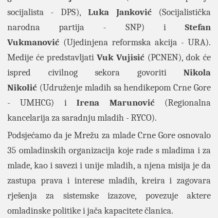
socijalista - DPS),
Luka Janković
(Socijalistička
narodna partija - SNP) i
Stefan
Vukmanović
(Ujedinjena reformska akcija - URA).
Medije će predstavljati
Vuk Vujisić
(PCNEN), dok će
ispred civilnog sekora govoriti
Nikola
Nikolić
(Udruženje mladih sa hendikepom Crne Gore
- UMHCG) i
Irena Marunović
(Regionalna
kancelarija za saradnju mladih - RYCO).
Podsjećamo da je
Mrežu za mlade Crne Gore osnovalo
35 omladinskih organizacija koje rade s mladima i za
mlade, kao i savezi i unije mladih, a njena misija je da
zastupa prava i interese mladih, kreira i zagovara
rješenja za sistemske izazove, povezuje aktere
omladinske politike i jača kapacitete članica.