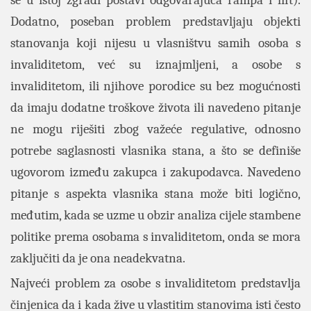
se u istoj zgradi postavi odgovarajuća rampa i lift).
Dodatno, poseban problem predstavljaju objekti
stanovanja koji nijesu u vlasništvu samih osoba s
invaliditetom, već su iznajmljeni, a osobe s
invaliditetom, ili njihove porodice su bez mogućnosti
da imaju dodatne troškove života ili navedeno pitanje
ne mogu riješiti zbog važeće regulative, odnosno
potrebe saglasnosti vlasnika stana, a što se definiše
ugovorom između zakupca i zakupodavca. Navedeno
pitanje s aspekta vlasnika stana može biti logično,
međutim, kada se uzme u obzir analiza cijele stambene
politike prema osobama s invaliditetom, onda se mora
zaključiti da je ona neadekvatna.
Najveći problem za osobe s invaliditetom predstavlja
činjenica da i kada žive u vlastitim stanovima isti često