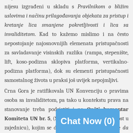
nijesu izgrađeni u skladu s
Pravilnikom o bližim
uslovima i načinu prilagođavanja objekata za pristup i
kretanje lica smanjene pokretljivosti i lica sa
invaliditetom
. Kad to kažemo mislimo i na često
nepostojanje najosnovnijih elemenata pristupačnosti
za savladavanje visinskih razlika (rampa, stepenište,
lift, koso-podizna sklopiva platforma, vertikalno-
podizna platforma), dok su elementi pristupačnosti
samostalnog života u praksi još uvijek nepojmljivi.
Crna Gora je ratifikovala UN Konvenciju o pravima
osoba sa invaliditetom, pa tako u kontekstu prava na
stanovanje treba podsjetiti i na
Opšti komentar
Komiteta UN br. 5
,
(Samostalni život i uključenost u
Chat Now (
0
)
zajednicu), kojim se država potpisnica obavezuje
da