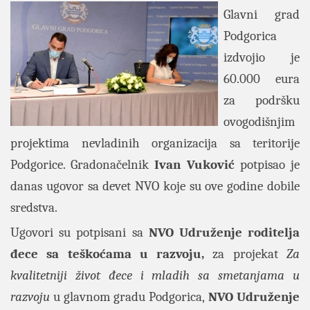
Glavni grad
Podgorica
izdvojio je
60.000 eura
za podršku
ovogodišnjim
projektima nevladinih organizacija sa teritorije
Podgorice. Gradonačelnik
Ivan Vuković
potpisao je
danas ugovor sa devet NVO koje su ove godine dobile
sredstva.
Ugovori su potpisani sa
NVO Udruženje roditelja
đece sa teškoćama u razvoju,
za projekat
Za
kvalitetniji život đece i mladih sa smetanjama u
razvoju
u glavnom gradu Podgorica,
NVO Udruženje