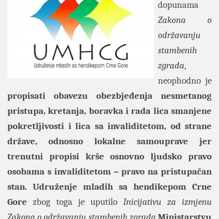
dopunama
Zakona o
održavanju
stambenih
zgrada
,
neophodno je
propisati obavezu obezbjeđenja nesmetanog
pristupa, kretanja, boravka i rada lica smanjene
pokretljivosti i lica sa invaliditetom, od strane
države, odnosno lokalne samouprave jer
trenutni propisi krše osnovno ljudsko pravo
osobama s invaliditetom – pravo na pristupačan
stan. Udruženje mladih sa hendikepom Crne
Gore
zbog toga je
uputilo
Inicijativu za izmjenu
Zakona o održavanju stambenih zgrada
Ministarstvu