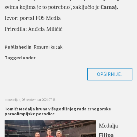
svima kojima je to potrebno“, zaključio je
Camaj.
Izvor: portal
FOS Media
Priredila: Anđela Miličić
Published in
Resurni kutak
Tagged under
OPŠIRNIJE..
ponedeljak, 06 septembar 2021 07:18
Tomić: Medalja kruna višegodišnjeg rada crnogorske
paraolimpijske porodice
Medalja
Filipa