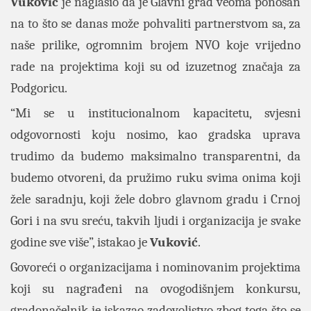
Vuković
je naglasio da je Glavni grad veoma ponosan
na to što se danas može pohvaliti partnerstvom sa, za
naše prilike, ogromnim brojem NVO koje vrijedno
rade na projektima koji su od izuzetnog značaja za
Podgoricu.
“Mi se u institucionalnom kapacitetu, svjesni
odgovornosti koju nosimo, kao gradska uprava
trudimo da budemo maksimalno transparentni, da
budemo otvoreni, da pružimo ruku svima onima koji
žele saradnju, koji žele dobro glavnom gradu i Crnoj
Gori i na svu sreću, takvih ljudi i organizacija je svake
godine sve više”, istakao je
Vuković
.
Govoreći o organizacijama i nominovanim projektima
koji su nagrađeni na ovogodišnjem konkursu,
gradonačelnik je iskazao zadovoljstvo zbog toga što se