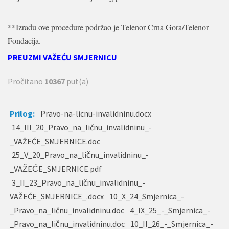
**Izradu ove procedure podržao je Telenor Crna Gora/Telenor
Fondacija.
PREUZMI VAŽEĆU SMJERNICU
Pročitano
10367
put(a)
Prilog:
Pravo-na-licnu-invalidninu.docx
14_III_20_Pravo_na_ličnu_invalidninu_-
_VAŽEĆE_SMJERNICE.doc
25_V_20_Pravo_na_ličnu_invalidninu_-
_VAŽEĆE_SMJERNICE.pdf
3_II_23_Pravo_na_ličnu_invalidninu_-
VAŽEĆE_SMJERNICE_.docx
10_X_24_Smjernica_-
_Pravo_na_ličnu_invalidninu.doc
4_IX_25_-_Smjernica_-
_Pravo_na_ličnu_invalidninu.doc
10_II_26_-_Smjernica_-