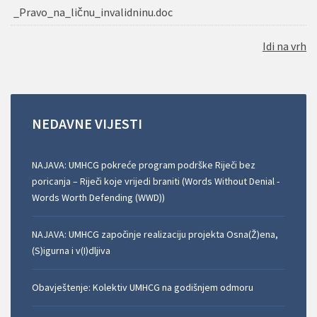
_Pravo_na_ličnu_invalidninu.doc
Idi na vrh
NEDAVNE
VIJESTI
NAJAVA: UMHCG pokreće program podrške Riječi bez
poricanja – Riječi koje vrijedi braniti (Words Without Denial -
Words Worth Defending (WWD))
NAJAVA: UMHCG započinje realizaciju projekta Osna(Ž)ena,
(S)igurna i v(I)dljiva
Obavještenje: Kolektiv UMHCG na godišnjem odmoru