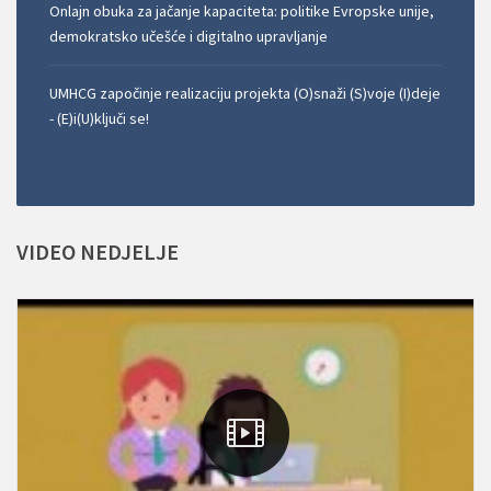
Onlajn obuka za jačanje kapaciteta: politike Evropske unije,
demokratsko učešće i digitalno upravljanje
UMHCG započinje realizaciju projekta (O)snaži (S)voje (I)deje
- (E)i(U)ključi se!
VIDEO
NEDJELJE