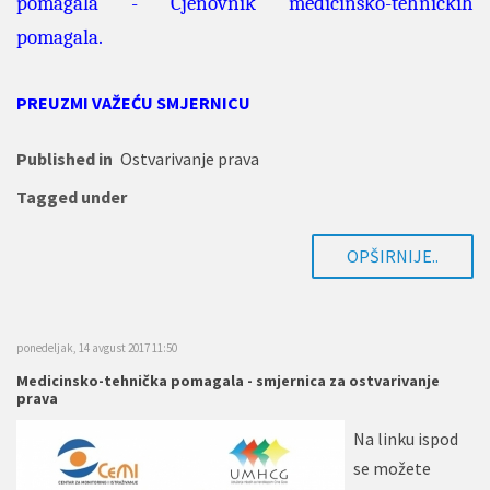
pomagala
-
Cjenovnik medicinsko-tehničkih
pomagala
.
PREUZMI VAŽEĆU SMJERNICU
Published in
Ostvarivanje prava
Tagged under
OPŠIRNIJE..
ponedeljak, 14 avgust 2017 11:50
Medicinsko-tehnička pomagala - smjernica za ostvarivanje
prava
Na linku ispod
se možete