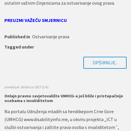
ostalim važnim činjenicama za ostvarivanje ovog prava.
PREUZMI VAŽEĆU SMJERNICU
Published in
Ostvarivanje prava
Tagged under
OPŠIRNIJE..
ponedeljak, 06 februar 2017 11:42
Onlajn pravno savjetovalište UMHCG-a još bliže i pristupačnije
osobama s invaliditetom
Na portalu Udruženja mladih sa hendikepom Crne Gore
(UMHCG) www.disabilityinfo.me, u okviru projekta „ICT u
službi ostvarivanja i zaštite prava osoba s invaliditetom˝,