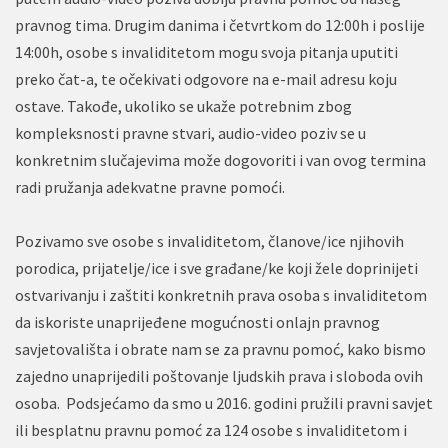
pravnog tima. Drugim danima i četvrtkom do 12:00h i poslije
14:00h, osobe s invaliditetom mogu svoja pitanja uputiti
preko čat-a, te očekivati odgovore na e-mail adresu koju
ostave. Takođe, ukoliko se ukaže potrebnim zbog
kompleksnosti pravne stvari, audio-video poziv se u
konkretnim slučajevima može dogovoriti i van ovog termina
radi pružanja adekvatne pravne pomoći.
Pozivamo sve osobe s invaliditetom, članove/ice njihovih
porodica, prijatelje/ice i sve građane/ke koji žele doprinijeti
ostvarivanju i zaštiti konkretnih prava osoba s invaliditetom
da iskoriste unaprijeđene mogućnosti onlajn pravnog
savjetovališta i obrate nam se za pravnu pomoć, kako bismo
zajedno unaprijedili poštovanje ljudskih prava i sloboda ovih
osoba. Podsjećamo da smo u 2016. godini pružili pravni savjet
ili besplatnu pravnu pomoć za 124 osobe s invaliditetom i