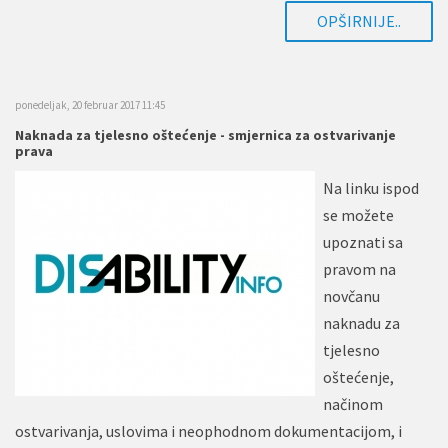
OPŠIRNIJE..
ponedeljak, 20 februar 2017 11:45
Naknada za tjelesno oštećenje - smjernica za ostvarivanje
prava
Na linku ispod
se možete
upoznati sa
pravom na
novčanu
naknadu za
tjelesno
oštećenje,
načinom
ostvarivanja, uslovima i neophodnom dokumentacijom, i