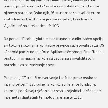
pomoć pružili smo za 124 osobe sa invaliditetom i članove
njihovih porodica. Osim njih, 95 studenata sa invaliditetom
svakodnevno koristi naše pravne savjete“, kaže Marina
Vujačić, izvšna direktorica UMHCG.
Na portalu Disabilityinfo.me dostupne su audio i video opcija,
a u toku je i razvijanje aplikacije pravnog savjetovališta za iOS
i Android pametne telefone. Aplikacija će omogućiti efikasniji
pristup informacijama koje su osobama s invaliditetom
potrebne za ostvarivanje prava.
Projekat „ICT u služi ostvarivanja i zaštite prava osoba sa
invaliditetom“ izabran je na konkursu Telenor fondacije,
kojim se podržavaju rješenja izazova u zajednici korišćenjem
interneta i digitalnih tehnologija, u martu 2016.