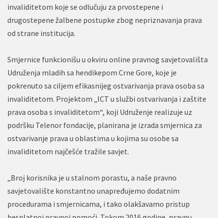
invaliditetom koje se odlučuju za prvostepene i
drugostepene žalbene postupke zbog nepriznavanja prava
od strane institucija.
Smjernice funkcionišu u okviru online pravnog savjetovališta
Udruženja mladih sa hendikepom Crne Gore, koje je
pokrenuto sa ciljem efikasnijeg ostvarivanja prava osoba sa
invaliditetom. Projektom „ICT u službi ostvarivanja i zaštite
prava osoba s invaliditetom“, koji Udruženje realizuje uz
podršku Telenor fondacije, planirana je izrada smjernica za
ostvarivanje prava u oblastima u kojima su osobe sa
invaliditetom najčešće tražile savjet.
„Broj korisnika je u stalnom porastu, a naše pravno
savjetovalište konstantno unapređujemo dodatnim
procedurama i smjernicama, i tako olakšavamo pristup
besplatnoj pravnoj pomoći. Tokom 2016.godine, pravnu