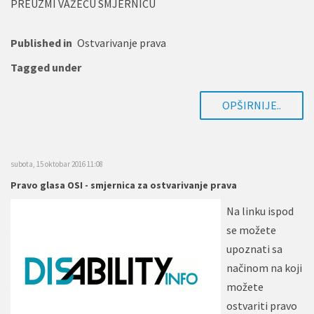
PREUZMI VAŽEĆU SMJERNICU
Published in
Ostvarivanje prava
Tagged under
OPŠIRNIJE..
subota, 15 oktobar 2016 11:08
Pravo glasa OSI - smjernica za ostvarivanje prava
Na linku ispod
se možete
upoznati sa
načinom na koji
možete
ostvariti pravo