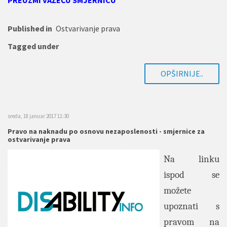
PREUZMI VAŽEĆU SMJERNICU
Published in
Ostvarivanje prava
Tagged under
OPŠIRNIJE..
sreda, 18 januar 2017 11:30
Pravo na naknadu po osnovu nezaposlenosti - smjernice za
ostvarivanje prava
Na linku
ispod se
možete
upoznati s
pravom na