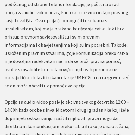
podržanog od strane Telenor fondacije, je puštena u rad
opcija za audio-video poziv, kao i čat u okviru on lajn pravnog
savjetovališta. Ova opcija će omogućiti osobama s
invaliditetom, kojima je otežano korišćenje čat-a, lak i brz
pristup pravnom savjetovalištu i svim pravnim
informacijama i obavještenjima koji su im potrebni. Takođe,
u složenim pravnim stvarima, gdje komunikacija preko čat-a
nije dovoljna i adekvatan način da se pruži pravna pomoć,
osobe s invaliditetom i članovi/ice njihovih porodica ne
moraju lično dolaziti u kancelarije UMHCG-a na razgovor, već
se on može obaviti uz pomoć ove opcije.
Opcija za audio-video poziv je aktivna svakog četvrtka 12:00 –
14:00h kada osobe s invaliditetom i drugi građani/ke koji žele
doprinijeti ostvarivanju i zaštiti njihovih prava mogu da
direktnom komunikacijom preko čat-a ili ako je ona otežana,
putem audio-video poziva dobiju pravnu pomoć od našeg