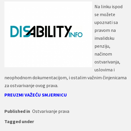
Na linku ispod
se možete
upoznati sa
pravom na
invalidsku
penziju,
načinom
ostvarivanja,
uslovima i
neophodnom dokumentacijom, i ostalim važnim činjenicama
za ostvarivanje ovog prava.
PREUZMI VAŽEĆU SMJERNICU
Published in
Ostvarivanje prava
Tagged under