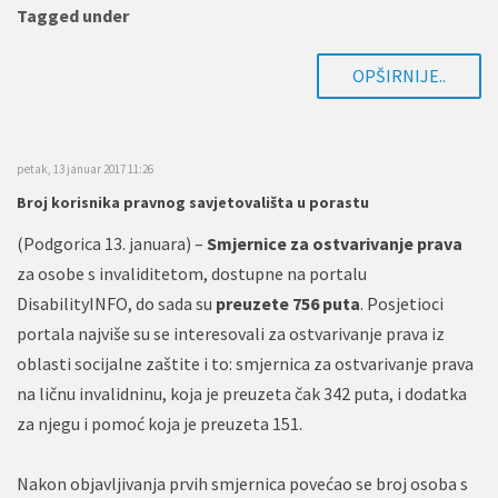
Tagged under
OPŠIRNIJE..
petak, 13 januar 2017 11:26
Broj korisnika pravnog savjetovališta u porastu
(Podgorica 13. januara) –
Smjernice za ostvarivanje prava
za osobe s invaliditetom, dostupne na portalu
DisabilityINFO, do sada su
preuzete 756 puta
. Posjetioci
portala najviše su se interesovali za ostvarivanje prava iz
oblasti socijalne zaštite i to: smjernica za ostvarivanje prava
na ličnu invalidninu, koja je preuzeta čak 342 puta, i dodatka
za njegu i pomoć koja je preuzeta 151.
Nakon objavljivanja prvih smjernica povećao se broj osoba s