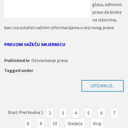
glasa, odnosno
pravo da birate
na izborima,
kao i sa ostalim važnim informacijama u vezi ovog prava.
PREUZMI VAŽEĆU SMJERNICU
Published in
Ostvarivanje prava
Tagged under
OPŠIRNIJE..
Start
Prethodna
1
2
3
4
5
6
7
8
9
10
Sledeća
Kraj