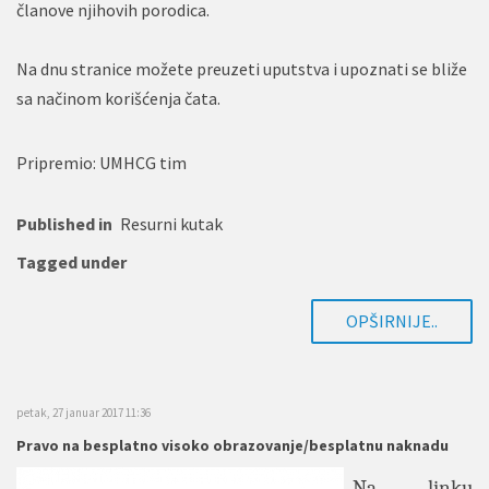
članove njihovih porodica.
Na dnu stranice možete preuzeti uputstva i upoznati se bliže
sa načinom korišćenja čata.
Pripremio: UMHCG tim
Published in
Resurni kutak
Tagged under
OPŠIRNIJE..
petak, 27 januar 2017 11:36
Pravo na besplatno visoko obrazovanje/besplatnu naknadu
Na linku