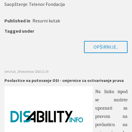
Saopštenje: Telenor Fondacija
Published in
Resurni kutak
Tagged under
OPŠIRNIJE..
četvrtak, 29 decembar 2016 11:19
Povlastice na putovanje OSI - smjernice za ostvarivanje prava
Na linku ispod
se možete
upoznati sa
pravom na
povlasticu na