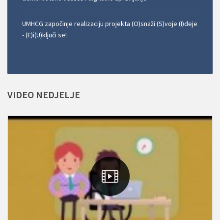
UMHCG započinje realizaciju projekta (O)snaži (S)voje (I)deje
- (E)i(U)ključi se!
VIDEO
NEDJELJE