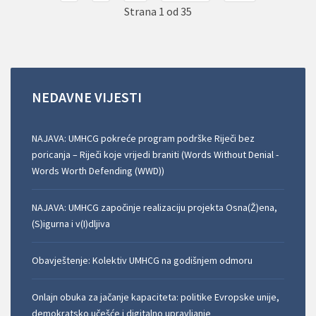
Strana 1 od 35
NEDAVNE
VIJESTI
NAJAVA: UMHCG pokreće program podrške Riječi bez
poricanja – Riječi koje vrijedi braniti (Words Without Denial -
Words Worth Defending (WWD))
NAJAVA: UMHCG započinje realizaciju projekta Osna(Ž)ena,
(S)igurna i v(I)dljiva
Obavještenje: Kolektiv UMHCG na godišnjem odmoru
Onlajn obuka za jačanje kapaciteta: politike Evropske unije,
demokratsko učešće i digitalno upravljanje