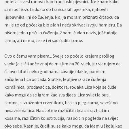
poleta i svestranosti kao francuski pjesnici. Ne znam kako
sam od fiozofa došla do francuskih pjesnika, njihovih
ljubavnika i ni do čuđenja. No, ja moram priznati čitaocu da
mi je to od početka bio plan i neću skrivati svoju namjeru. Da
pišem jednu priču o čuđenju. Znam, čudan naziv, joščudnija
tema, ali nemojte se i vi sad čuditi tome.
Ovo o čemu vam pisem... Sve je to počelo krajem prošlog
vijeka(a ti čitaoče znaj da mislim na 20. vijek, jer vjerujem da
će ovo čitati neko godinama kasnije) dakle, pamtim
začuđena lica od tada. Slatke, lepljive izraze čuđenja
komšinica, prodavačica, doktora, rođaka.Lica koja se čude
kako mogu da se igram kao sva djeca. Lica svijetle puti,
tamne, s izraženim crvenilom, lica sa pjegicama, savršeno
nesavršena lica. Na stotine različitih lica sa razlicitim
kosama, različitih konstitucija, različitih pogleda na svijet
oko sebe. Kasnije, čudili su se kako mogu da idem u školu kao