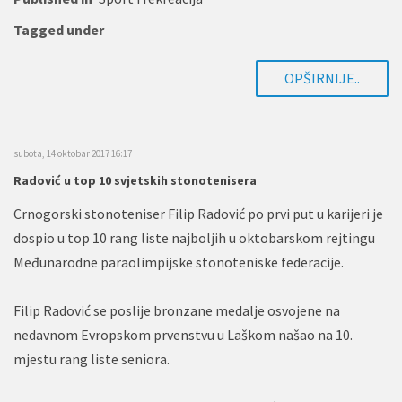
Tagged under
OPŠIRNIJE..
subota, 14 oktobar 2017 16:17
Radović u top 10 svjetskih stonotenisera
Crnogorski stonoteniser Filip Radović po prvi put u karijeri je
dospio u top 10 rang liste najboljih u oktobarskom rejtingu
Međunarodne paraolimpijske stonoteniske federacije.
Filip Radović se poslije bronzane medalje osvojene na
nedavnom Evropskom prvenstvu u Laškom našao na 10.
mjestu rang liste seniora.