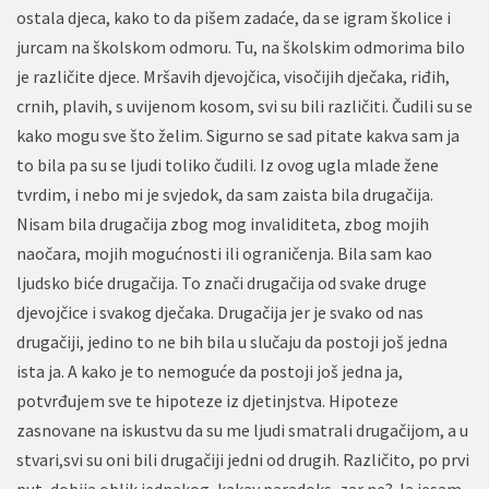
ostala djeca, kako to da pišem zadaće, da se igram školice i
jurcam na školskom odmoru. Tu, na školskim odmorima bilo
je različite djece. Mršavih djevojčica, visočijih dječaka, riđih,
crnih, plavih, s uvijenom kosom, svi su bili različiti. Čudili su se
kako mogu sve što želim. Sigurno se sad pitate kakva sam ja
to bila pa su se ljudi toliko čudili. Iz ovog ugla mlade žene
tvrdim, i nebo mi je svjedok, da sam zaista bila drugačija.
Nisam bila drugačija zbog mog invaliditeta, zbog mojih
naočara, mojih mogućnosti ili ograničenja. Bila sam kao
ljudsko biće drugačija. To znači drugačija od svake druge
djevojčice i svakog dječaka. Drugačija jer je svako od nas
drugačiji, jedino to ne bih bila u slučaju da postoji još jedna
ista ja. A kako je to nemoguće da postoji još jedna ja,
potvrđujem sve te hipoteze iz djetinjstva. Hipoteze
zasnovane na iskustvu da su me ljudi smatrali drugačijom, a u
stvari,svi su oni bili drugačiji jedni od drugih. Različito, po prvi