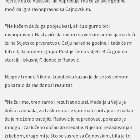
Vjeruje da će nastaviti da napreduje i da će za dvije godine
moći da igra ravnopravno sa Čajnovskim.
"Ne kažem da ću ga pobjeđivati, ali ću sigurno biti
ravnopravniji. Nastaviću da radim i sa velikim ambicijama doći
ću na Svjetsko prvenstvo u Celju naredne godine. I tada će mi
biti cilj da prođem grupu. Poslije ćemo vidjeti. Biću godinu
startiji i iskusniji", dodao je Radović.
Njegov trener, Nikolaj Lupulesku kazao je da se još jednom
pokazalo da rad donosi rezultat.
"Ne žurimo, treniramo i rezultat dolazi. Medalja u Vejlu je
došla iznenada, za Laško smo se spremali i potajno se nadali
da je možemo osvojiti. Radović je napredovao, pokazao je
mnogo i zasluženo došao do medalje. Nijesam nezadovoljan
žrijebom, drago mi je što se susreo sa Čajnovskim, bila je to