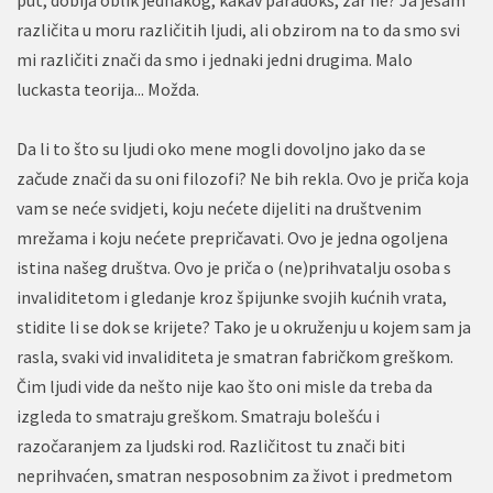
put, dobija oblik jednakog, kakav paradoks, zar ne? Ja jesam
različita u moru različitih ljudi, ali obzirom na to da smo svi
mi različiti znači da smo i jednaki jedni drugima. Malo
luckasta teorija... Možda.
Da li to što su ljudi oko mene mogli dovoljno jako da se
začude znači da su oni filozofi? Ne bih rekla. Ovo je priča koja
vam se neće svidjeti, koju nećete dijeliti na društvenim
mrežama i koju nećete prepričavati. Ovo je jedna ogoljena
istina našeg društva. Ovo je priča o (ne)prihvatalju osoba s
invaliditetom i gledanje kroz špijunke svojih kućnih vrata,
stidite li se dok se krijete? Tako je u okruženju u kojem sam ja
rasla, svaki vid invaliditeta je smatran fabričkom greškom.
Čim ljudi vide da nešto nije kao što oni misle da treba da
izgleda to smatraju greškom. Smatraju bolešću i
razočaranjem za ljudski rod. Različitost tu znači biti
neprihvaćen, smatran nesposobnim za život i predmetom