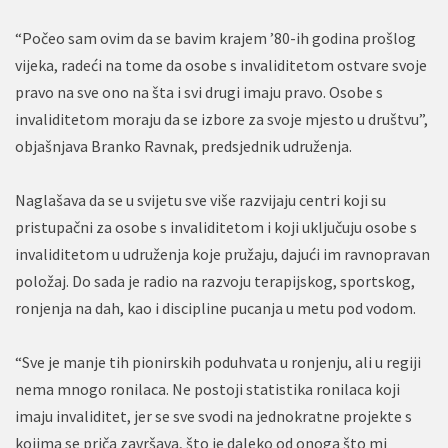
“Počeo sam ovim da se bavim krajem ’80-ih godina prošlog
vijeka, radeći na tome da osobe s invaliditetom ostvare svoje
pravo na sve ono na šta i svi drugi imaju pravo. Osobe s
invaliditetom moraju da se izbore za svoje mjesto u društvu”,
objašnjava Branko Ravnak, predsjednik udruženja.
Naglašava da se u svijetu sve više razvijaju centri koji su
pristupačni za osobe s invaliditetom i koji uključuju osobe s
invaliditetom u udruženja koje pružaju, dajući im ravnopravan
položaj. Do sada je radio na razvoju terapijskog, sportskog,
ronjenja na dah, kao i discipline pucanja u metu pod vodom.
“Sve je manje tih pionirskih poduhvata u ronjenju, ali u regiji
nema mnogo ronilaca. Ne postoji statistika ronilaca koji
imaju invaliditet, jer se sve svodi na jednokratne projekte s
kojima se priča završava, što je daleko od onoga što mi