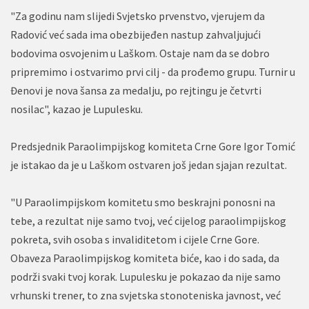
"Za godinu nam slijedi Svjetsko prvenstvo, vjerujem da
Radović već sada ima obezbijeđen nastup zahvaljujući
bodovima osvojenim u Laškom. Ostaje nam da se dobro
pripremimo i ostvarimo prvi cilj - da prođemo grupu. Turnir u
Đenovi je nova šansa za medalju, po rejtingu je četvrti
nosilac", kazao je Lupulesku.
Predsjednik Paraolimpijskog komiteta Crne Gore Igor Tomić
je istakao da je u Laškom ostvaren još jedan sjajan rezultat.
"U Paraolimpijskom komitetu smo beskrajni ponosni na
tebe, a rezultat nije samo tvoj, već cijelog paraolimpijskog
pokreta, svih osoba s invaliditetom i cijele Crne Gore.
Obaveza Paraolimpijskog komiteta biće, kao i do sada, da
podrži svaki tvoj korak. Lupulesku je pokazao da nije samo
vrhunski trener, to zna svjetska stonoteniska javnost, već