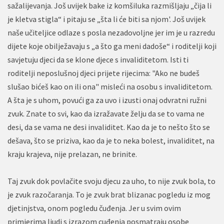
sažalijevanja. Još uvijek bake iz komšiluka razmišljaju „čija li
je kletva stigla“ i pitaju se „šta li će biti sa njom'. Još uvijek
naše učiteljice odlaze s posla nezadovoljne jer im je u razredu
dijete koje obilježavaju s „a što ga meni dadoše“ i roditelji koji
savjetuju djeci da se klone djece s invaliditetom. Isti ti
roditelji neposlušnoj djeci prijete rijecima: "Ako ne budeš
slušao bićeš kao on ili ona" misleći na osobu s invaliditetom.
A šta je s uhom, povući ga za uvo i izusti onaj odvratni ružni
zvuk. Znate to svi, kao da izražavate želju da se to vama ne
desi, da se vama ne desi invaliditet. Kao da je to nešto što se
dešava, što se priziva, kao da je to neka bolest, invaliditet, na
kraju krajeva, nije prelazan, ne brinite.
Taj zvuk dok povlačite svoju djecu za uho, to nije zvuk bola, to
je zvuk razočaranja. To je zvuk brat blizanac pogledu iz mog
djetinjstva, onom pogledu čuđenja. Jer u svim ovim
primjerima ljudi s izrazom cuđenja posmatraju osobe