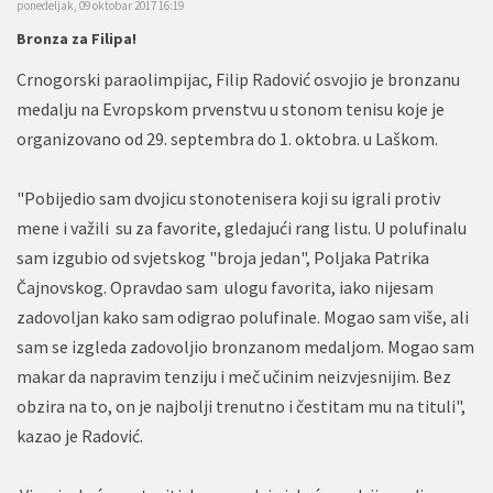
ponedeljak, 09 oktobar 2017 16:19
Bronza za Filipa!
Crnogorski paraolimpijac, Filip Radović osvojio je bronzanu
medalju na Evropskom prvenstvu u stonom tenisu koje je
organizovano od 29. septembra do 1. oktobra. u Laškom.
"Pobijedio sam dvojicu stonotenisera koji su igrali protiv
mene i važili su za favorite, gledajući rang listu. U polufinalu
sam izgubio od svjetskog "broja jedan", Poljaka Patrika
Čajnovskog. Opravdao sam ulogu favorita, iako nijesam
zadovoljan kako sam odigrao polufinale. Mogao sam više, ali
sam se izgleda zadovoljio bronzanom medaljom. Mogao sam
makar da napravim tenziju i meč učinim neizvjesnijim. Bez
obzira na to, on je najbolji trenutno i čestitam mu na tituli",
kazao je Radović.