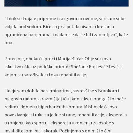
“I dok su trajale pripreme i razgovori o ovome, već sam sebe
vidjela pod vodom. Biće to prvi put da nisam u kretanju
ograničena barijerama, i nadam se da će biti zanimljivo”, kaže
ona.
Pored nje, obuku će proći i Marija Bilčar. Obje su u ovo
iskustvo ušle uz podršku prim. dr Snežane Kutlešić Stević, s
kojom su sarađivale u toku rehabilitacije.
“Ideju sam dobila na seminarima, susrevši se s Brankom i
njegovin radom, a razmišljajući u kontekstu onoga što inače
radim u domenu hiperbaričnih komora. Mislim da će ovo
povezivanje, struke sa jedne strane, rehabilitacije, eksperata
u ronjenju kao sportu i eksperata u ronjenju za osobe s
invaliditetom, biti iskorak. Počinjemo s onim što čini