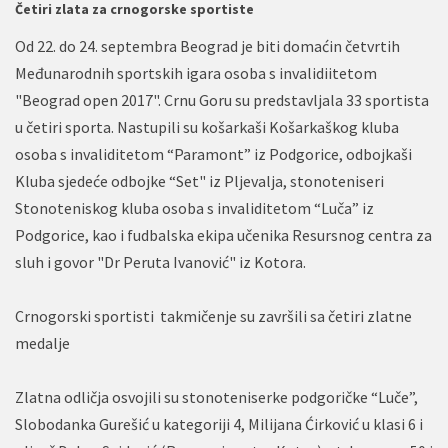
Četiri zlata za crnogorske sportiste
Od 22. do 24. septembra Beograd je biti domaćin četvrtih
Međunarodnih sportskih igara osoba s invalidiitetom
"Beograd open 2017". Crnu Goru su predstavljala 33 sportista
u četiri sporta. Nastupili su košarkaši Košarkaškog kluba
osoba s invaliditetom “Paramont” iz Podgorice, odbojkaši
Kluba sjedeće odbojke “Set" iz Pljevalja, stonoteniseri
Stonoteniskog kluba osoba s invaliditetom “Luča” iz
Podgorice, kao i fudbalska ekipa učenika Resursnog centra za
sluh i govor "Dr Peruta Ivanović" iz Kotora.
Crnogorski sportisti takmičenje su završili sa četiri zlatne
medalje
Zlatna odličja osvojili su stonoteniserke podgoričke “Luče”,
Slobodanka Gurešić u kategoriji 4, Milijana Ćirković u klasi 6 i