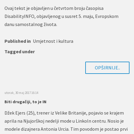
Ovaj tekst je objavljen u četvrtom broju časopisa
DisabilityINFO, objavljenog u susret 5. maju, Evropskom
danu samostalnog života.
Published in
Umjetnost i kultura
Tagged under
OPŠIRNIJE..
utorak, 30 maj 2017 16:14
Biti drugačiji, to je IN
Džek Ejers (25), trener iz Velike Britanije, pojavio se krajem
aprila na Njujorškoj nedelji mode u Linkoln centru. Nosio je
modele dizajnera Antonia Urcia. Tim povodom je postao prvi