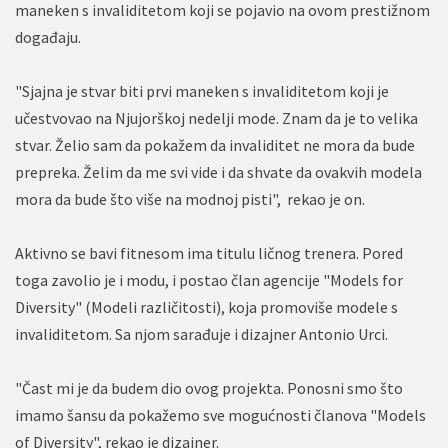
maneken s invaliditetom koji se pojavio na ovom prestižnom
događaju.
"Sjajna je stvar biti prvi maneken s invaliditetom koji je
učestvovao na Njujorškoj nedelji mode. Znam da je to velika
stvar. Želio sam da pokažem da invaliditet ne mora da bude
prepreka. Želim da me svi vide i da shvate da ovakvih modela
mora da bude što više na modnoj pisti", rekao je on.
Aktivno se bavi fitnesom ima titulu ličnog trenera. Pored
toga zavolio je i modu, i postao član agencije "Models for
Diversity" (Modeli različitosti), koja promoviše modele s
invaliditetom. Sa njom sarađuje i dizajner Antonio Urci.
"Čast mi je da budem dio ovog projekta. Ponosni smo što
imamo šansu da pokažemo sve mogućnosti članova "Models
of Diversity", rekao je dizajner.