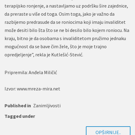
terapijsko ronjenje, a nastavljamo uz podršku šire zajednice,
da preraste u više od toga. Osim toga, jako je važno da
razbijemo predrasude da se roniocima koji imaju invaliditet
može desiti bilo šta što se ne bi desilo bilo kojem roniocu. Na
kraju, bitno je da osobama s invaliditetom pružimo jednaku
mogućnost da se bave čim žele, što je moje trajno
opredjeljenje”, rekla je Kutlešić-Stević.
Pripremila: Anđela Miličić
Izvor: www.mreza-mira.net
Published in
Zanimljivosti
Tagged under
OPŠIRNIJE..