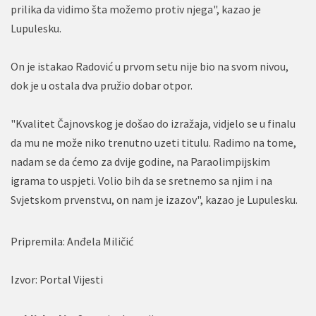
prilika da vidimo šta možemo protiv njega", kazao je
Lupulesku.
On je istakao Radović u prvom setu nije bio na svom nivou,
dok je u ostala dva pružio dobar otpor.
"Kvalitet Čajnovskog je došao do izražaja, vidjelo se u finalu
da mu ne može niko trenutno uzeti titulu. Radimo na tome,
nadam se da ćemo za dvije godine, na Paraolimpijskim
igrama to uspjeti. Volio bih da se sretnemo sa njim i na
Svjetskom prvenstvu, on nam je izazov", kazao je Lupulesku.
Pripremila: Anđela Miličić
Izvor: Portal Vijesti