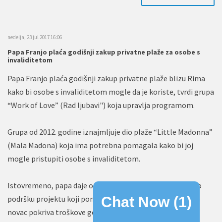
nedelja, 23 jul 2017 16:06
Papa Franjo plaća godišnji zakup privatne plaže za osobe s
invaliditetom
Papa Franjo plaća godišnji zakup privatne plaže blizu Rima
kako bi osobe s invaliditetom mogle da je koriste, tvrdi grupa
“Work of Love” (Rad ljubavi") koja upravlja programom.
Grupa od 2012. godine iznajmljuje dio plaže “Little Madonna”
(Mala Madona) koja ima potrebna pomagala kako bi joj
mogle pristupiti osobe s invaliditetom.
Istovremeno, papa daje određenu sumu novca kako bi dao
podršku projektu koji pomaže mladima s invaliditetom, a
Chat Now (
1
)
novac pokriva troškove godišnjeg zakupa plaže “Little