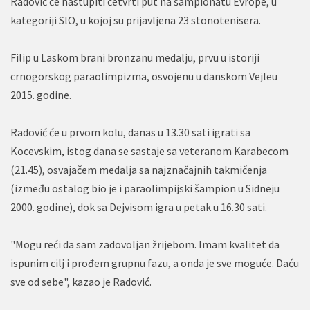
Radović će nastupiti četvrti put na šampionatu Evrope, u
kategoriji SlO, u kojoj su prijavljena 23 stonotenisera.
Filip u Laskom brani bronzanu medalju, prvu u istoriji
crnogorskog paraolimpizma, osvojenu u danskom Vejleu
2015. godine.
Radović će u prvom kolu, danas u 13.30 sati igrati sa
Kocevskim, istog dana se sastaje sa veteranom Karabecom
(21.45), osvajačem medalja sa najznačajnih takmičenja
(između ostalog bio je i paraolimpijski šampion u Sidneju
2000. godine), dok sa Dejvisom igra u petak u 16.30 sati.
"Mogu reći da sam zadovoljan žrijebom. Imam kvalitet da
ispunim cilj i prođem grupnu fazu, a onda je sve moguće. Daću
sve od sebe", kazao je Radović.