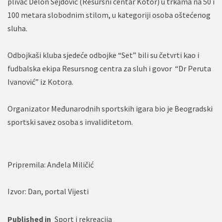
plivač Delon Sejdović (Resursni centar Kotor) u trkama na 50 i
100 metara slobodnim stilom, u kategoriji osoba oštećenog
sluha.
Odbojkaši kluba sjedeće odbojke “Set” bili su četvrti kao i
fudbalska ekipa Resursnog centra za sluh i govor “Dr Peruta
Ivanović” iz Kotora.
Organizator Međunarodnih sportskih igara bio je Beogradski
sportski savez osoba s invaliditetom.
Pripremila: Anđela Miličić
Izvor: Dan, portal Vijesti
Published in
Sport i rekreacija