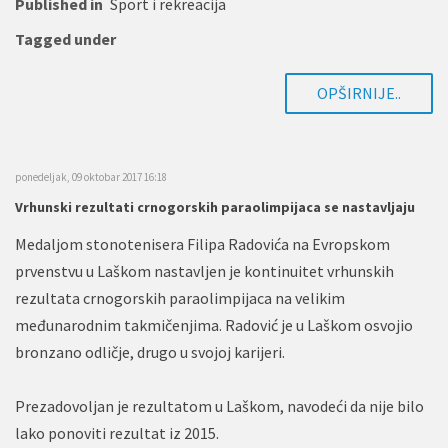
Published in
Sport i rekreacija
Tagged under
OPŠIRNIJE..
ponedeljak, 09 oktobar 2017 16:18
Vrhunski rezultati crnogorskih paraolimpijaca se nastavljaju
Medaljom stonotenisera Filipa Radovića na Evropskom
prvenstvu u Laškom nastavljen je kontinuitet vrhunskih
rezultata crnogorskih paraolimpijaca na velikim
međunarodnim takmičenjima. Radović je u Laškom osvojio
bronzano odličje, drugo u svojoj karijeri.
Prezadovoljan je rezultatom u Laškom, navodeći da nije bilo
lako ponoviti rezultat iz 2015.