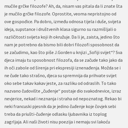
mučile grčke filozofe? Ah, da, nisam vas pitala da li znate šta
je mučilo grčke filozofe. Oprostite, veoma nepristojno od
ove gospođice. Pa dobro, između odnosa tijela i duše, svijeta
ideja, supstance i društvenih klasa sigurno su razmišljali o
različitosti svijeta koji ih okružuje. Da li je, zaista, jedino što
nam je potrebno da bismo bili dobri filozofi sposobnost da
se začudimo, kao što piše J.Gorden u knjizi „Sofiji svijet“? Sva
djeca imaju tu sposobnost filozofa, da se začude tako jako da
ih oči zabole od širenja pri ekspresiji iznenađenja. Možda se i
ne čude tako strašno, djeca su spremnija da prihvate svijet
oko sebe takav kakav jeste, za razliku od odraslih. To tako
nazvano čudovište „čuđenje“ postaje dio svakodnevice, izraz
nevjerice, nekad i neznanja i straha od nepoznatog. Rekao bi
neki francuski pjesnik da je jedino čuđenje koje čovjek sebi
treba da priušti-čuđenje odlasku ljubavnika iz toplog
zagrljaja. Ali naši životi nisu poezija i nemaju svi lakoću