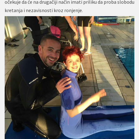
očekuje da će na drugačiji način imati priliku da proba slobodu
kretanja i nezavisnosti kroz ronjenje.