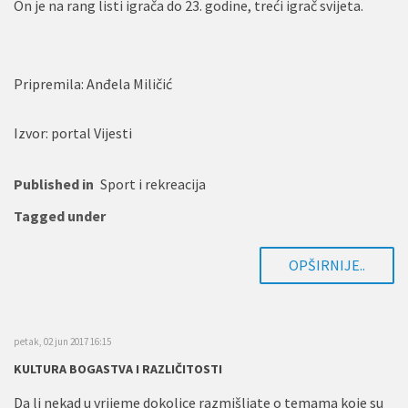
On je na rang listi igrača do 23. godine, treći igrač svijeta.
Pripremila: Anđela Miličić
Izvor: portal Vijesti
Published in
Sport i rekreacija
Tagged under
OPŠIRNIJE..
petak, 02 jun 2017 16:15
KULTURA BOGASTVA I RAZLIČITOSTI
Da li nekad u vrijeme dokolice razmišljate o temama koje su