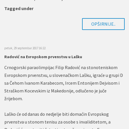
Tagged under
OPŠIRNIJE..
petak, 29 septembar 2017 16:22
Radović na Evropskom prvenstvu u Lašku
Crnogorski paraolimpijac Filip Radović na stonoteniskom
Evropskom prvenstvu, u slovenačkom Lašku, igraće u grupi D
sa Čehom Ivanom Karabecom, Ircem Entonijem Dejvisom i
Straškom Kocevskim iz Makedonije, odlučeno je juče
žrijebom.
Laško će od danas do nedjelje biti domaćin Evropskog
prvenstva u stonom tenisu za osobe s invaliditetom, a