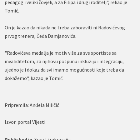
pedagog i veliki čovjek, a za Filipa i drugi roditelj", rekao je
Tomić.
On je kazao da nikada ne treba zaboraviti ni Radovićevog
prvog trenera, Čeda Damjanovića.
"Radovićeva medalja je motiv više za sve sportiste sa
invaliditetom, za njihovu potpunu inkluziju i integraciju,
ujedno je i dokaz da svi imamo mogućnosti koje treba da
dokažemo", kazao je Tomić.
Pripremila: Anđela Miličić
Izvor: portal Vijesti
Published in
Sport i rekreacija