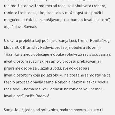
radimo. Ustanovili smo metod rada, koji obuhvata trenera,
ronioca i asistenta, i koji kao takav može opstati i pružiti
mogućnosti čak i za zapošljavanje osobama s invaliditetom”,
objašnjava Ravnak.
U okviru projekta koji počinje u Banja Luci, trener Ronilačkog
kluba BUK Branislav Rađević prošao je obuku u Sloveniji.
“Razlika između uobičajene obuke i obuke za rad s osobama s
invaliditetom suštinski je samo u procesu prebacivanja i
pripreme osobe za ulazak u vodu, sve dok osoba s
invaliditetetom koja polazi obuku ne postane samostalna da
taj dio procesa obavlja sama. Ronjenje nakon ulaska u vodu i
rad u vodi – nema razlike u odnosu na ronioce koji nemaju
invaliditet”, ističe Rađević.
Sanja Jokić, jedna od polaznica, nada se novom iskustvu i