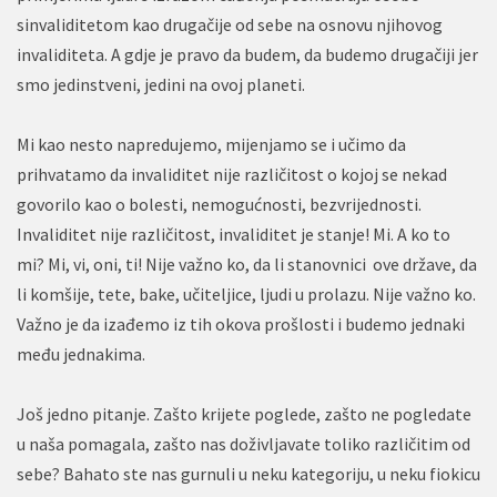
sinvaliditetom kao drugačije od sebe na osnovu njihovog
invaliditeta. A gdje je pravo da budem, da budemo drugačiji jer
smo jedinstveni, jedini na ovoj planeti.
Mi kao nesto napredujemo, mijenjamo se i učimo da
prihvatamo da invaliditet nije različitost o kojoj se nekad
govorilo kao o bolesti, nemogućnosti, bezvrijednosti.
Invaliditet nije različitost, invaliditet je stanje! Mi. A ko to
mi? Mi, vi, oni, ti! Nije važno ko, da li stanovnici ove države, da
li komšije, tete, bake, učiteljice, ljudi u prolazu. Nije važno ko.
Važno je da izađemo iz tih okova prošlosti i budemo jednaki
među jednakima.
Još jedno pitanje. Zašto krijete poglede, zašto ne pogledate
u naša pomagala, zašto nas doživljavate toliko različitim od
sebe? Bahato ste nas gurnuli u neku kategoriju, u neku fiokicu