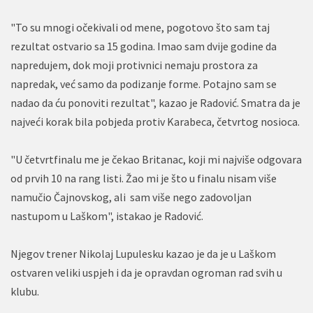
"To su mnogi očekivali od mene, pogotovo što sam taj
rezultat ostvario sa 15 godina. Imao sam dvije godine da
napredujem, dok moji protivnici nemaju prostora za
napredak, već samo da podizanje forme. Potajno sam se
nadao da ću ponoviti rezultat", kazao je Radović. Smatra da je
najveći korak bila pobjeda protiv Karabeca, četvrtog nosioca.
"U četvrtfinalu me je čekao Britanac, koji mi najviše odgovara
od prvih 10 na rang listi. Žao mi je što u finalu nisam više
namučio Čajnovskog, ali sam više nego zadovoljan
nastupom u Laškom", istakao je Radović.
Njegov trener Nikolaj Lupulesku kazao je da je u Laškom
ostvaren veliki uspjeh i da je opravdan ogroman rad svih u
klubu.