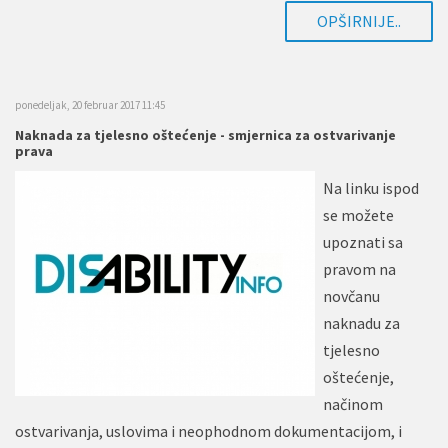
OPŠIRNIJE..
ponedeljak, 20 februar 2017 11:45
Naknada za tjelesno oštećenje - smjernica za ostvarivanje
prava
Na linku ispod
se možete
upoznati sa
pravom na
novčanu
naknadu za
tjelesno
oštećenje,
načinom
ostvarivanja, uslovima i neophodnom dokumentacijom, i