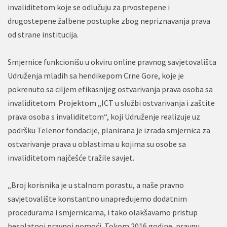
invaliditetom koje se odlučuju za prvostepene i
drugostepene žalbene postupke zbog nepriznavanja prava
od strane institucija.
Smjernice funkcionišu u okviru online pravnog savjetovališta
Udruženja mladih sa hendikepom Crne Gore, koje je
pokrenuto sa ciljem efikasnijeg ostvarivanja prava osoba sa
invaliditetom. Projektom „ICT u službi ostvarivanja i zaštite
prava osoba s invaliditetom“, koji Udruženje realizuje uz
podršku Telenor fondacije, planirana je izrada smjernica za
ostvarivanje prava u oblastima u kojima su osobe sa
invaliditetom najčešće tražile savjet.
„Broj korisnika je u stalnom porastu, a naše pravno
savjetovalište konstantno unapređujemo dodatnim
procedurama i smjernicama, i tako olakšavamo pristup
besplatnoj pravnoj pomoći. Tokom 2016.godine, pravnu