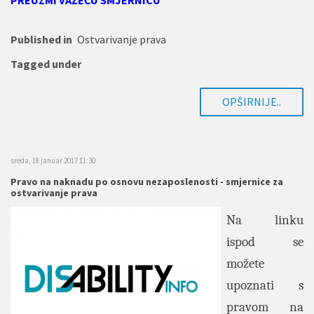
PREUZMI VAŽEĆU SMJERNICU
Published in
Ostvarivanje prava
Tagged under
OPŠIRNIJE..
sreda, 18 januar 2017 11:30
Pravo na naknadu po osnovu nezaposlenosti - smjernice za
ostvarivanje prava
Na linku
ispod se
možete
upoznati s
pravom na