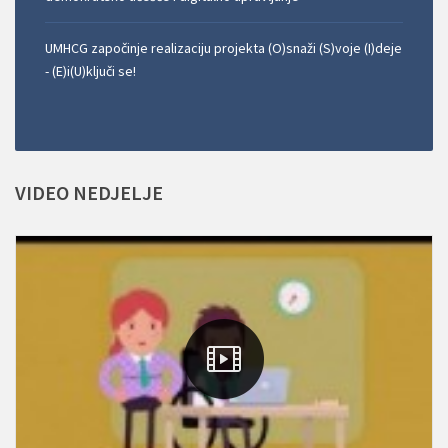
UMHCG započinje realizaciju projekta (O)snaži (S)voje (I)deje
- (E)i(U)ključi se!
VIDEO
NEDJELJE