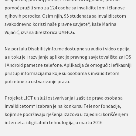
pomoć pružili smo za 124 osobe sa invaliditetom i članove
njihovih porodica. Osim njih, 95 studenata sa invaliditetom
svakodnevno koristi naše pravne savjete“, kaže Marina
Vujačić, izvšna direktorica UMHCG.
Na portalu Disabilityinfo.me dostupne su audio i video opcija,
a u toku je i razvijanje aplikacije pravnog savjetovališta za iOS
i Android pametne telefone. Aplikacija će omogućiti efikasniji
pristup informacijama koje su osobama s invaliditetom
potrebne za ostvarivanje prava.
Projekat „ICT u služi ostvarivanja i zaštite prava osoba sa
invaliditetom“ izabran je na konkursu Telenor fondacije,
kojim se podržavaju rješenja izazova u zajednici korišćenjem
interneta i digitalnih tehnologija, u martu 2016.