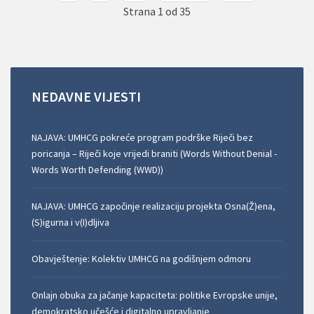
Strana 1 od 35
NEDAVNE
VIJESTI
NAJAVA: UMHCG pokreće program podrške Riječi bez
poricanja – Riječi koje vrijedi braniti (Words Without Denial -
Words Worth Defending (WWD))
NAJAVA: UMHCG započinje realizaciju projekta Osna(Ž)ena,
(S)igurna i v(I)dljiva
Obavještenje: Kolektiv UMHCG na godišnjem odmoru
Onlajn obuka za jačanje kapaciteta: politike Evropske unije,
demokratsko učešće i digitalno upravljanje