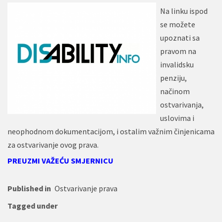
Na linku ispod
se možete
upoznati sa
pravom na
invalidsku
penziju,
načinom
ostvarivanja,
uslovima i
neophodnom dokumentacijom, i ostalim važnim činjenicama
za ostvarivanje ovog prava.
PREUZMI VAŽEĆU SMJERNICU
Published in
Ostvarivanje prava
Tagged under