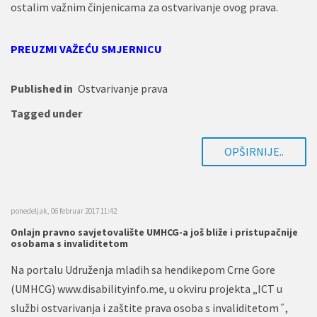
ostalim važnim činjenicama za ostvarivanje ovog prava.
PREUZMI VAŽEĆU SMJERNICU
Published in
Ostvarivanje prava
Tagged under
OPŠIRNIJE..
ponedeljak, 06 februar 2017 11:42
Onlajn pravno savjetovalište UMHCG-a još bliže i pristupačnije
osobama s invaliditetom
Na portalu Udruženja mladih sa hendikepom Crne Gore
(UMHCG) www.disabilityinfo.me, u okviru projekta „ICT u
službi ostvarivanja i zaštite prava osoba s invaliditetom˝,