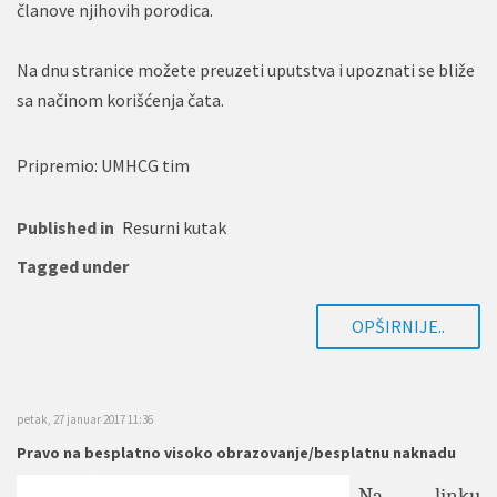
članove njihovih porodica.
Na dnu stranice možete preuzeti uputstva i upoznati se bliže
sa načinom korišćenja čata.
Pripremio: UMHCG tim
Published in
Resurni kutak
Tagged under
OPŠIRNIJE..
petak, 27 januar 2017 11:36
Pravo na besplatno visoko obrazovanje/besplatnu naknadu
Na linku