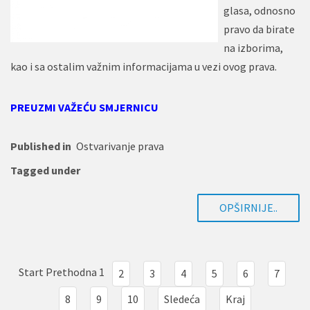
glasa, odnosno
pravo da birate
na izborima,
kao i sa ostalim važnim informacijama u vezi ovog prava.
PREUZMI VAŽEĆU SMJERNICU
Published in
Ostvarivanje prava
Tagged under
OPŠIRNIJE..
Start
Prethodna
1
2
3
4
5
6
7
8
9
10
Sledeća
Kraj