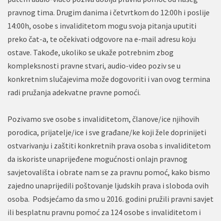
pravnog tima. Drugim danima i četvrtkom do 12:00h i poslije
14:00h, osobe s invaliditetom mogu svoja pitanja uputiti
preko čat-a, te očekivati odgovore na e-mail adresu koju
ostave. Takođe, ukoliko se ukaže potrebnim zbog
kompleksnosti pravne stvari, audio-video poziv se u
konkretnim slučajevima može dogovoriti i van ovog termina
radi pružanja adekvatne pravne pomoći.
Pozivamo sve osobe s invaliditetom, članove/ice njihovih
porodica, prijatelje/ice i sve građane/ke koji žele doprinijeti
ostvarivanju i zaštiti konkretnih prava osoba s invaliditetom
da iskoriste unaprijeđene mogućnosti onlajn pravnog
savjetovališta i obrate nam se za pravnu pomoć, kako bismo
zajedno unaprijedili poštovanje ljudskih prava i sloboda ovih
osoba. Podsjećamo da smo u 2016. godini pružili pravni savjet
ili besplatnu pravnu pomoć za 124 osobe s invaliditetom i