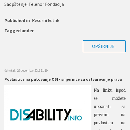
Saopštenje: Telenor Fondacija
Published in
Resurni kutak
Tagged under
OPŠIRNIJE..
četvrtak, 29 decembar 2016 11:19
Povlastice na putovanje OSI - smjernice za ostvarivanje prava
Na linku ispod
se možete
upoznati sa
pravom na
povlasticu na