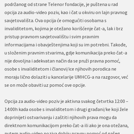
podržanog od strane Telenor fondacije, je puštena u rad
opcija za audio-video poziv, kao i čat u okviru on lajn pravnog
savjetovališta. Ova opcija će omogućiti osobama s
invaliditetom, kojima je otežano korišćenje čat-a, lak i brz
pristup pravnom savjetovalištu i svim pravnim
informacijama i obavještenjima koji su im potrebni. Takođe,
u složenim pravnim stvarima, gdje komunikacija preko čat-a
nije dovoljna i adekvatan način da se pruži pravna pomoć,
osobe s invaliditetom i članovi/ice njihovih porodica ne
moraju lično dolaziti u kancelarije UMHCG-a na razgovor, već
se on može obaviti uz pomoć ove opcije.
Opcija za audio-video poziv je aktivna svakog četvrtka 12:00 –
14:00h kada osobe s invaliditetom i drugi građani/ke koji žele
doprinijeti ostvarivanju i zaštiti njihovih prava mogu da
direktnom komunikacijom preko čat-a ili ako je ona otežana,
putem audio-video poziva dobiju pravnu pomoć od našeg