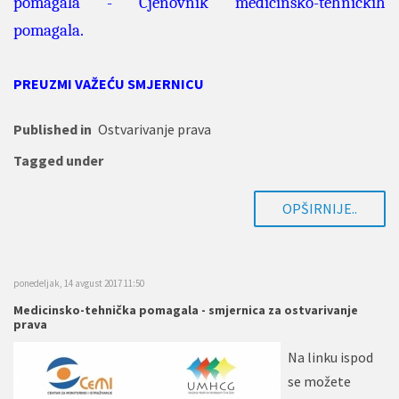
pomagala
-
Cjenovnik medicinsko-tehničkih
pomagala
.
PREUZMI VAŽEĆU SMJERNICU
Published in
Ostvarivanje prava
Tagged under
OPŠIRNIJE..
ponedeljak, 14 avgust 2017 11:50
Medicinsko-tehnička pomagala - smjernica za ostvarivanje
prava
Na linku ispod
se možete