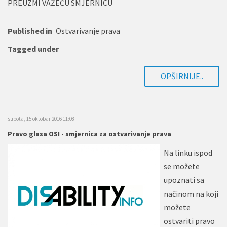
PREUZMI VAŽEĆU SMJERNICU
Published in
Ostvarivanje prava
Tagged under
OPŠIRNIJE..
subota, 15 oktobar 2016 11:08
Pravo glasa OSI - smjernica za ostvarivanje prava
Na linku ispod
se možete
upoznati sa
načinom na koji
možete
ostvariti pravo