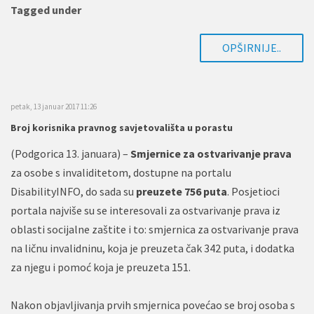
Tagged under
OPŠIRNIJE..
petak, 13 januar 2017 11:26
Broj korisnika pravnog savjetovališta u porastu
(Podgorica 13. januara) –
Smjernice za ostvarivanje prava
za osobe s invaliditetom, dostupne na portalu
DisabilityINFO, do sada su
preuzete 756 puta
. Posjetioci
portala najviše su se interesovali za ostvarivanje prava iz
oblasti socijalne zaštite i to: smjernica za ostvarivanje prava
na ličnu invalidninu, koja je preuzeta čak 342 puta, i dodatka
za njegu i pomoć koja je preuzeta 151.
Nakon objavljivanja prvih smjernica povećao se broj osoba s