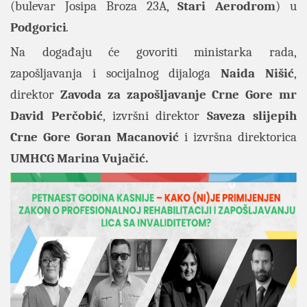
(bulevar Josipa Broza 23A,
Stari Aerodrom
) u
Podgorici
.
Na događaju će govoriti ministarka rada,
zapošljavanja i socijalnog dijaloga
Naida Nišić
,
direktor
Zavoda za zapošljavanje Crne Gore mr
David Perčobić
, izvršni direktor
Saveza slijepih
Crne Gore Goran Macanović
i izvršna direktorica
UMHCG
Marina Vujačić.