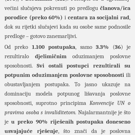
većini slučajeva pokrenuti po predlogu
članova/ica
porodice (preko 60%)
i
centara za socijalni rad
,
dok su rijetki slučajevi kada su osobe same podnosile
predloge – gotovo zanemarljivi.
Od preko
1.100 postupaka
, samo
3.3%
(
36
) je
rezultiralo
djelimičnim
oduzimanjem poslovne
sposobnosti.
Svi ostali postupci rezultirali su
potpunim oduzimanjem poslovne sposobnosti
ili
obustavljanjem postupaka. To jasno ukazuje na
dominaciju modela potpunog lišavanja poslovne
sposobnosti, suprotno principima
Konvencije UN o
pravima osoba s invaliditetom.
Najalarmantnije je što
je
u preko 90% riješenih postupaka doneseno
usvajajuće rješenje
, što znači da je poslovna