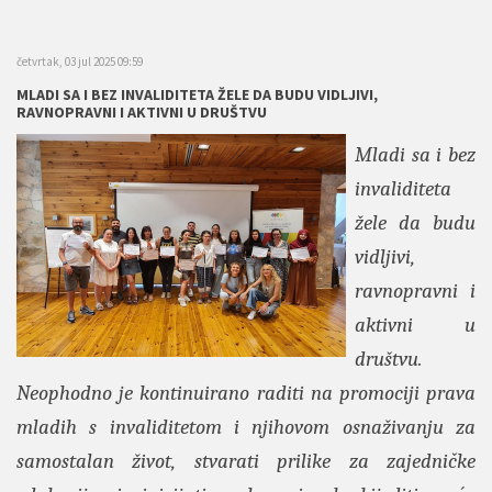
četvrtak, 03 jul 2025 09:59
MLADI SA I BEZ INVALIDITETA ŽELE DA BUDU VIDLJIVI,
RAVNOPRAVNI I AKTIVNI U DRUŠTVU
Mladi sa i bez
invaliditeta
žele da budu
vidljivi,
ravnopravni i
aktivni u
društvu.
Neophodno je kontinuirano raditi na promociji prava
mladih s invaliditetom i njihovom osnaživanju za
samostalan život, stvarati prilike za zajedničke