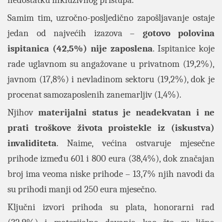
nedostatku inkluzivnog pristupa.
Samim tim, uzročno-posljedično zapošljavanje ostaje
jedan od najvećih izazova –
gotovo polovina
ispitanica (42,5%) nije zaposlena
. Ispitanice koje
rade uglavnom su angažovane u privatnom (19,2%),
javnom (17,8%) i nevladinom sektoru (19,2%), dok je
procenat samozaposlenih zanemarljiv (1,4%).
Njihov
materijalni status je neadekvatan
i ne
prati troškove života proistekle iz (iskustva)
invaliditeta
. Naime, većina ostvaruje mjesečne
prihode između 601 i 800 eura (38,4%), dok značajan
broj ima veoma niske prihode – 13,7% njih navodi da
su prihodi manji od 250 eura mjesečno.
Ključni izvori prihoda su plata, honorarni rad