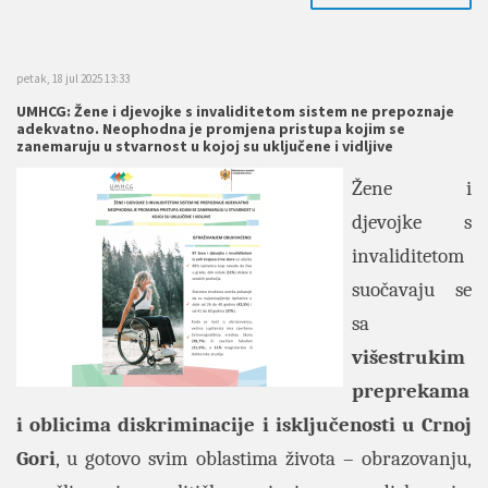
petak, 18 jul 2025 13:33
UMHCG: Žene i djevojke s invaliditetom sistem ne prepoznaje
adekvatno. Neophodna je promjena pristupa kojim se
zanemaruju u stvarnost u kojoj su uključene i vidljive
Žene i
djevojke s
invaliditetom
suočavaju se
sa
višestrukim
preprekama
i oblicima diskriminacije i isključenosti u Crnoj
Gori
, u gotovo svim oblastima života – obrazovanju,