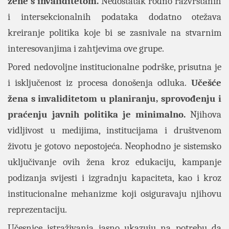
žene s invaliditetom.
Nedostatak rodno razvrstanih
i intersekcionalnih podataka dodatno otežava
kreiranje politika koje bi se zasnivale na stvarnim
interesovanjima i zahtjevima ove grupe.
Pored nedovoljne institucionalne podrške, prisutna je
i isključenost iz procesa donošenja odluka.
Učešće
žena s invaliditetom u planiranju, sprovođenju i
praćenju javnih politika je minimalno.
Njihova
vidljivost u medijima, institucijama i društvenom
životu je gotovo nepostojeća. Neophodno je sistemsko
uključivanje ovih žena kroz edukaciju, kampanje
podizanja svijesti i izgradnju kapaciteta, kao i kroz
institucionalne mehanizme koji osiguravaju njihovu
reprezentaciju.
Učesnice istraživanja jasno ukazuju na potrebu da