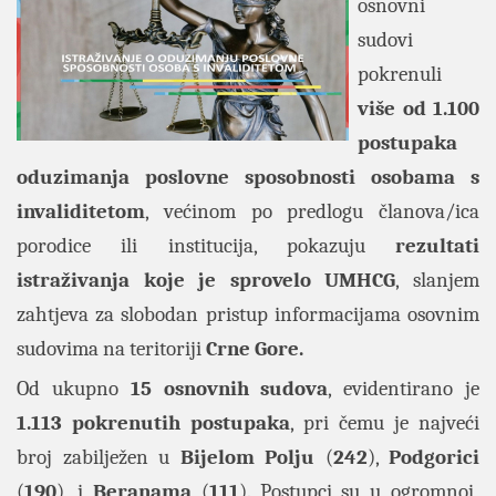
osnovni
sudovi
pokrenuli
više od 1.100
postupaka
oduzimanja poslovne sposobnosti osobama s
invaliditetom
, većinom po predlogu članova/ica
porodice ili institucija, pokazuju
rezultati
istraživanja koje je sprovelo UMHCG
, slanjem
zahtjeva za slobodan pristup informacijama osovnim
sudovima na teritoriji
Crne Gore.
Od ukupno
15 osnovnih sudova
, evidentirano je
1.113 pokrenutih postupaka
, pri čemu je najveći
broj zabilježen u
Bijelom Polju
(
242
),
Podgorici
(
190
), i
Beranama
(
111
). Postupci su u ogromnoj