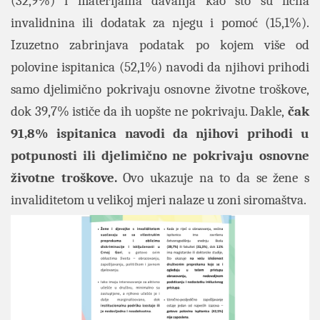
(32,9%) i materijalna davanja kao što su lična
invalidnina ili dodatak za njegu i pomoć (15,1%).
Izuzetno zabrinjava podatak po kojem više od
polovine ispitanica (52,1%) navodi da njihovi prihodi
samo djelimično pokrivaju osnovne životne troškove,
dok 39,7% ističe da ih uopšte ne pokrivaju. Dakle,
čak
91,8% ispitanica navodi da njihovi prihodi u
potpunosti ili djelimično ne pokrivaju osnovne
životne troškove.
Ovo ukazuje na to da se žene s
invaliditetom u velikoj mjeri nalaze u zoni siromaštva.