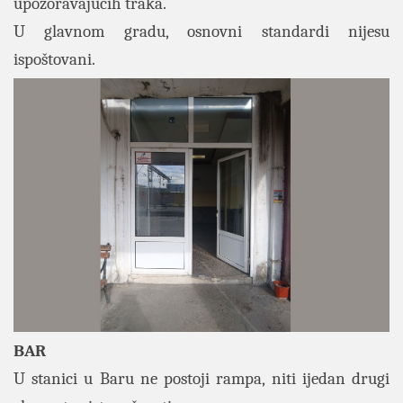
upozoravajućih traka.
U glavnom gradu, osnovni standardi nijesu
ispoštovani.
BAR
U stanici u Baru ne postoji rampa, niti ijedan drugi