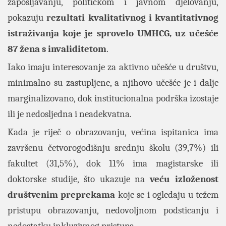
zapošljavanju, političkom i javnom djelovanju,
pokazuju
rezultati kvalitativnog i kvantitativnog
istraživanja koje je sprovelo UMHCG, uz učešće
87 žena s invaliditetom
.
Iako imaju interesovanje za aktivno učešće u društvu,
minimalno su zastupljene, a njihovo učešće je i dalje
marginalizovano, dok institucionalna podrška izostaje
ili je nedosljedna i neadekvatna.
Kada je riječ o obrazovanju, većina ispitanica ima
završenu četvorogodišnju srednju školu (39,7%) ili
fakultet (31,5%), dok 11% ima magistarske ili
doktorske studije, što ukazuje na
veću izloženost
društvenim preprekama
koje se i ogledaju u težem
pristupu obrazovanju, nedovoljnom podsticanju i