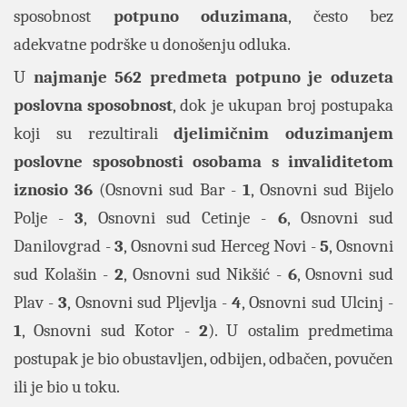
sposobnost
potpuno oduzimana
, često bez
adekvatne podrške u donošenju odluka.
U
najmanje 562 predmeta potpuno je oduzeta
poslovna sposobnost
, dok je ukupan broj postupaka
koji su rezultirali
djelimičnim oduzimanjem
poslovne sposobnosti osobama s invaliditetom
iznosio 36
(Osnovni sud Bar -
1
, Osnovni sud Bijelo
Polje -
3
, Osnovni sud Cetinje -
6
, Osnovni sud
Danilovgrad -
3
, Osnovni sud Herceg Novi -
5
, Osnovni
sud Kolašin -
2
, Osnovni sud Nikšić -
6
, Osnovni sud
Plav -
3
, Osnovni sud Pljevlja -
4
, Osnovni sud Ulcinj -
1
, Osnovni sud Kotor -
2
). U ostalim predmetima
postupak je bio obustavljen, odbijen, odbačen, povučen
ili je bio u toku.