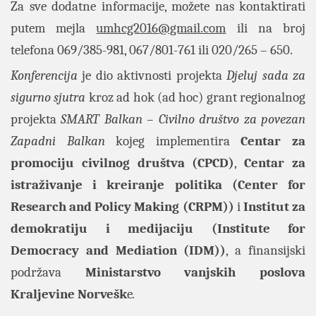
Za sve dodatne informacije, možete nas kontaktirati
putem mejla
umhcg2016@gmail.com
ili na broj
telefona 069/385-981, 067/801-761 ili 020/265 – 650.
Konferencija
je dio aktivnosti projekta
Djeluj sada za
sigurno sjutra
kroz ad hok (ad hoc) grant regionalnog
projekta
SMART Balkan – Civilno društvo za povezan
Zapadni Balkan
kojeg implementira
Centar za
promociju civilnog društva (CPCD)
,
Centar za
istraživanje i kreiranje politika (Center for
Research and Policy Making (CRPM))
i
Institut za
demokratiju i medijaciju (Institute for
Democracy and Mediation (IDM))
, a finansijski
podržava
Ministarstvo vanjskih poslova
Kraljevine Norvešk
e
.