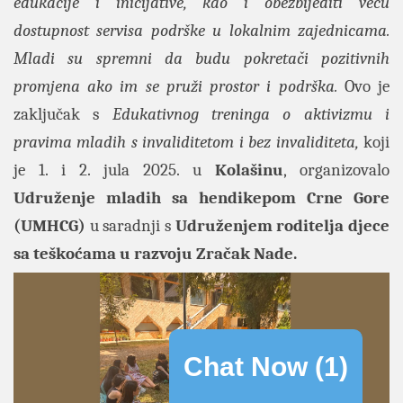
edukacije i inicijative, kao i obezbijediti veću
dostupnost servisa podrške u lokalnim zajednicama.
Mladi su spremni da budu pokretači pozitivnih
promjena ako im se pruži prostor i podrška.
Ovo je
zaključak s
Edukativnog treninga o aktivizmu i
pravima mladih s invaliditetom i bez invaliditeta,
koji
je 1. i 2. jula 2025. u
Kolašinu
, organizovalo
Udruženje mladih sa hendikepom Crne Gore
(UMHCG)
u saradnji s
Udruženjem roditelja djece
sa teškoćama u razvoju Zračak Nade.
Chat Now (
1
)