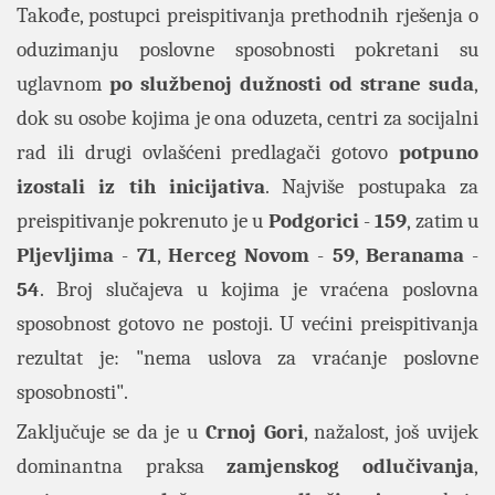
Takođe, postupci preispitivanja prethodnih rješenja o
oduzimanju poslovne sposobnosti pokretani su
uglavnom
po službenoj dužnosti od strane suda
,
dok su osobe kojima je ona oduzeta, centri za socijalni
rad ili drugi ovlašćeni predlagači gotovo
potpuno
izostali iz tih inicijativa
. Najviše postupaka za
preispitivanje pokrenuto je u
Podgorici
-
159
, zatim u
Pljevljima
-
71
,
Herceg Novom
-
59
,
Beranama
-
54
. Broj slučajeva u kojima je vraćena poslovna
sposobnost gotovo ne postoji. U većini preispitivanja
rezultat je: "nema uslova za vraćanje poslovne
sposobnosti".
Zaključuje se da je u
Crnoj Gori
, nažalost, još uvijek
dominantna praksa
zamjenskog odlučivanja
,