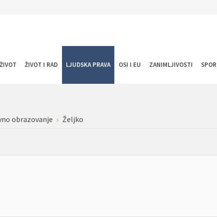
ŽIVOT
ŽIVOT I RAD
LJUDSKA PRAVA
OSI I EU
ZANIMLJIVOSTI
SPOR
vno obrazovanje
Željko