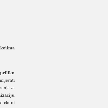
 kojima
priliku
ijevati
ranje za
izaciju
 dodatni