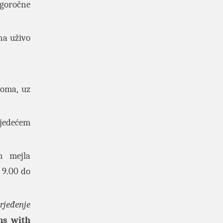
ugoročne
na uživo
doma, uz
ljedećem
m mejla
 9.00 do
rjeđenje
ns with