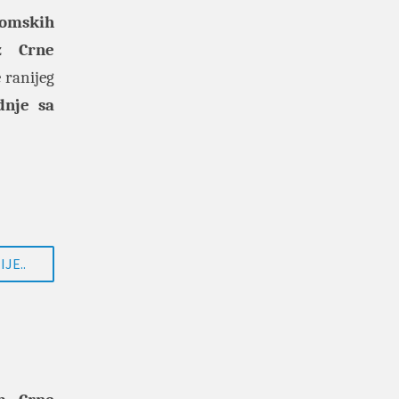
nomskih
 iz
Crne
 ranijeg
dnje sa
JE..