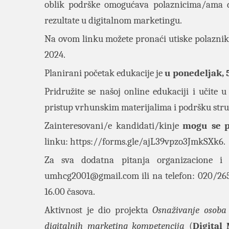
oblik podrške omogućava polaznicima/ama da
rezultate u digitalnom marketingu.
Na ovom
linku
možete pronaći utiske polaznik
2024.
Planirani početak edukacije je
u ponedeljak, 
Pridružite se našoj online edukaciji i učite
pristup vrhunskim materijalima i podršku stru
Zainteresovani/e kandidati/kinje
mogu se pr
linku:
https://forms.gle/ajL39vpzo3JmkSXk6
.
Za sva dodatna pitanja organizacione i 
umhcg2001@gmail.com
ili na telefon: 020/26
16.00 časova.
Aktivnost je dio projekta
Osnaživanje osoba
digitalnih marketing kompetencija
(
Digital