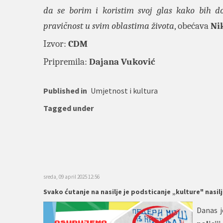
da se borim i koristim svoj glas kako bih do
pravičnost u svim oblastima života
, obećava
Ni
Izvor:
CDM
Pripremila:
Dajana Vuković
Published in
Umjetnost i kultura
Tagged under
sreda, 09 april 2025 12:56
Svako ćutanje na nasilje je podsticanje „kulture" nasil
Danas j