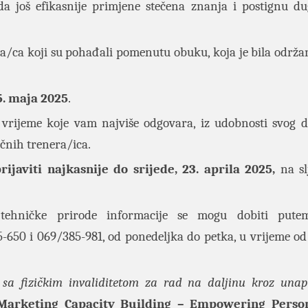
 još efikasnije primjene stečena znanja i postignu d
a/ca koji su pohađali pomenutu obuku, koja je bila održa
5. maja 2025
.
 u vrijeme koje vam najviše odgovara, iz udobnosti svog 
čnih trenera/ica.
ijaviti najkasnije do srijede, 23. aprila 2025,
na s
tehničke prirode informacije se mogu dobiti pute
5-650 i 069/385-981, od ponedeljka do petka, u vrijeme od
 sa fizičkim invaliditetom za rad na daljinu kroz unap
 Marketing Capacity Building – Empowering Perso