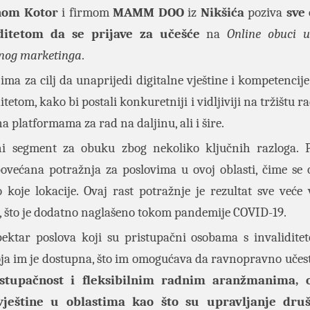
nom Kotor
i firmom
MAMM DOO
iz
Nikšića
poziva
sve
iditetom da se prijave
za učešće
na
Online obuci u
lnog marketinga
.
ima za cilj da unaprijedi digitalne vještine i kompetencije
itetom, kako bi postali konkuretniji i vidljiviji na tržištu ra
a platformama za rad na daljinu, ali i šire.
 segment za obuku zbog nekoliko ključnih razloga. P
ovećana potražnja za poslovima u ovoj oblasti, čime se 
koje lokacije. Ovaj rast potražnje je rezultat sve veće 
a, što je dodatno naglašeno tokom pandemije COVID-19.
ektar poslova koji su pristupačni osobama s invalidite
koja im je dostupna, što im omogućava da ravnopravno učes
istupačnost i fleksibilnim radnim aranžmanima, 
vještine u oblastima kao što su upravljanje dru