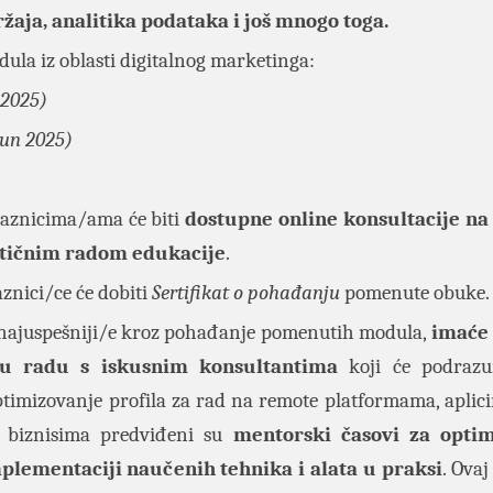
žaja, analitika podataka i još mnogo toga.
dula iz oblasti digitalnog marketinga:
 2025)
jun 2025)
laznicima/ama će biti
dostupne online konsultacije na
ktičnim radom edukacije
.
znici/ce će dobiti
Sertifikat o pohađanju
pomenute obuke.
e najuspešniji/e kroz pohađanje pomenutih modula,
imaće 
u radu s iskusnim konsultantima
koji će podrazum
ptimizovanje profila za rad na remote platformama, aplici
m biznisima predviđeni su
mentorski časovi za optim
plementaciji naučenih tehnika i alata u praksi
. Ovaj