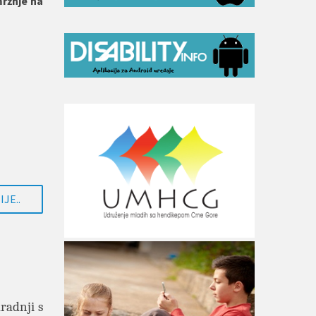
ržnje na
JE..
radnji s