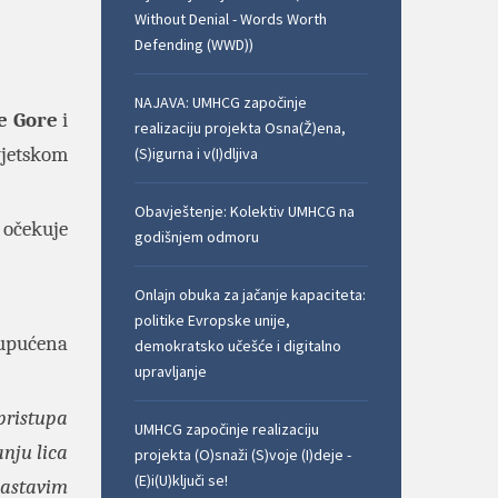
Without Denial - Words Worth
Defending (WWD))
NAJAVA: UMHCG započinje
e Gore
i
realizaciju projekta Osna(Ž)ena,
vjetskom
(S)igurna i v(I)dljiva
Obavještenje: Kolektiv UMHCG na
 očekuje
godišnjem odmoru
Onlajn obuka za jačanje kapaciteta:
politike Evropske unije,
 upućena
demokratsko učešće i digitalno
upravljanje
pristupa
UMHCG započinje realizaciju
nju lica
projekta (O)snaži (S)voje (I)deje -
(E)i(U)ključi se!
nastavim