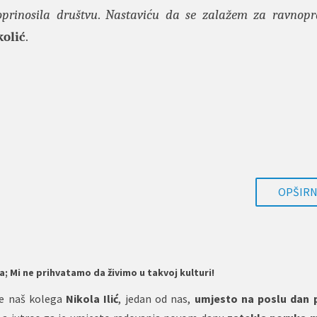
prinosila društvu
.
Nastaviću da se zalažem za ravnopr
kolić
.
OPŠIRNI
ja; Mi ne prihvatamo da živimo u takvoj kulturi!
e naš kolega
Nikola Ilić
, jedan od nas,
umjesto na poslu dan 