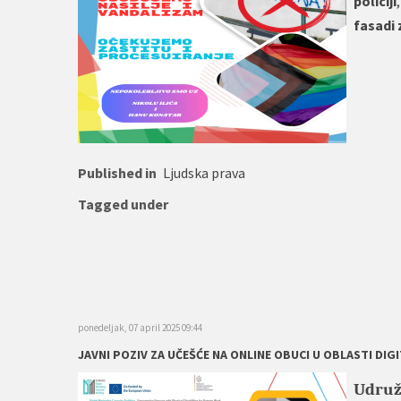
policiji
fasadi 
Published in
Ljudska prava
Tagged under
ponedeljak, 07 april 2025 09:44
JAVNI POZIV ZA UČEŠĆE NA ONLINE OBUCI U OBLASTI DI
Udruž