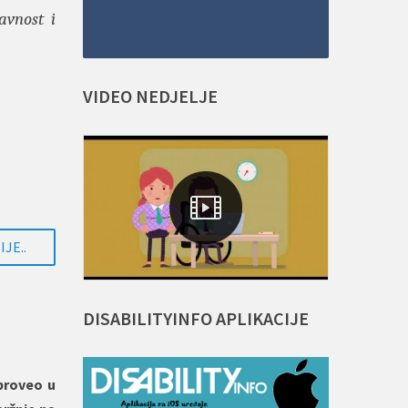
avnost i
VIDEO
NEDJELJE
JE..
DISABILITYINFO
APLIKACIJE
proveo u