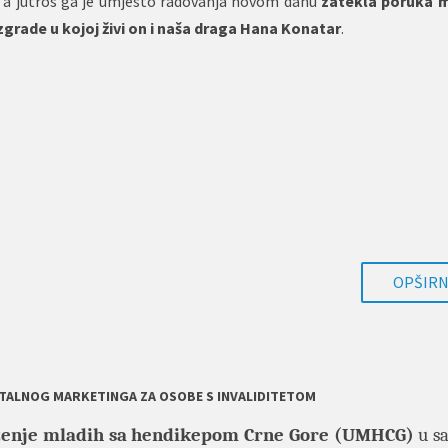
, a jutros ga je umjesto radovanja novom danu
zatekla poruka m
zgrade u kojoj živi on i naša draga Hana Konatar
.
OPŠIRNI
GITALNOG MARKETINGA ZA OSOBE S INVALIDITETOM
enje mladih sa hendikepom Crne Gore (UMHCG)
u sa