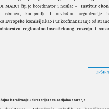
 DI MARC
) čiji je koordinator i nosilac –
Institut eko
 ustanove, kompanije i nevladine organizacije
šku
Evropske komisije,
kao i uz koofinansiranje od strane
nistarstva regionalno-investicionog razvoja i sara
OPŠIRNI
ačajno istraživanje Sekretarijata za socijalno staranje