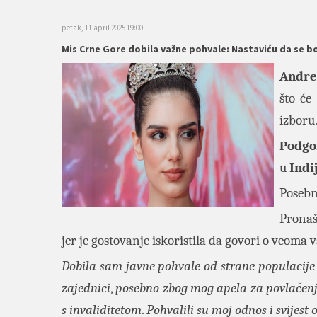
petak, 11 april 2025 19:00
Mis Crne Gore dobila važne pohvale: Nastaviću da se b
Andre
što će
izboru
Podgo
u
Indi
Posebn
Pronaš
jer je gostovanje iskoristila da govori o veoma 
Dobila sam javne pohvale od strane populacij
zajednici
,
posebno zbog mog apela za povlačenje
s invaliditetom
.
Pohvalili su moj odnos i svijes