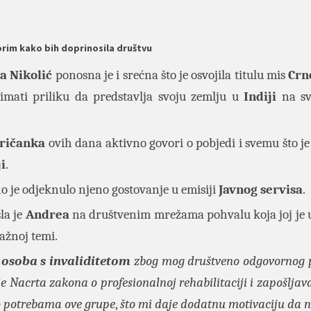
orim kako bih doprinosila društvu
a Nikolić
ponosna je i srećna što je osvojila titulu mis
Crn
 imati priliku da predstavlja svoju zemlju u
Indiji
na s
.
ričanka
ovih dana aktivno govori o pobjedi i svemu što je
ji
.
o je odjeknulo njeno gostovanje u emisiji
Javnog servisa
.
la je
Andrea
na društvenim mrežama pohvalu koja joj je
važnoj temi.
e
osoba s invaliditetom
zbog mog društveno odgovornog 
 Nacrta zakona o profesionalnoj rehabilitaciji i zapošljava
t o potrebama ove grupe
,
što mi daje dodatnu motivaciju da 