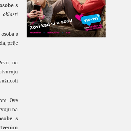
 osobe s
 oblasti
 osoba s
da, prije
rvo, na
otvaraju
važnosti
tom. Ove
tvuju na
osobe s
štvenim