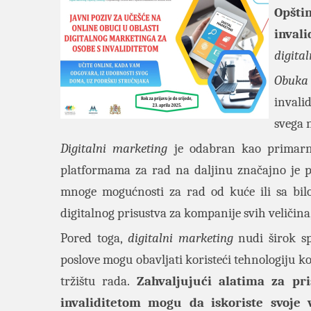
Opšti
inval
digita
Obuka
invalid
svega n
Digitalni marketing
je odabran kao primarni
platformama za rad na daljinu značajno je p
mnoge mogućnosti za rad od kuće ili sa bilo 
digitalnog prisustva za kompanije svih veličin
Pored toga,
digitalni marketing
nudi širok sp
poslove mogu obavljati koristeći tehnologiju 
tržištu rada.
Zahvaljujući alatima za pr
invaliditetom mogu da iskoriste svoje 