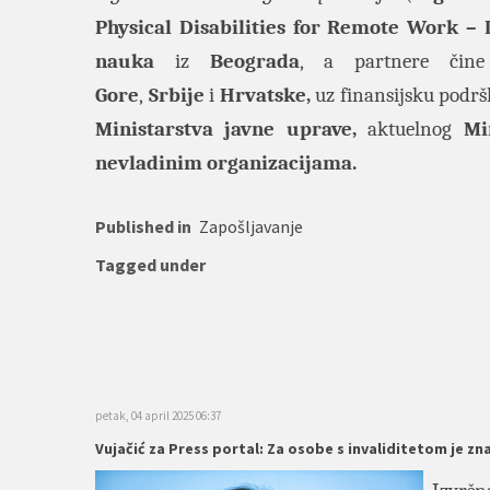
Physical Disabilities for Remote Work –
nauka
iz
Beograda
, a partnere čine
Gore
,
Srbije
i
Hrvatske,
uz finansijsku podr
Ministarstva javne uprave,
aktuelnog
Mi
nevladinim organizacijama.
Published in
Zapošljavanje
Tagged under
petak, 04 april 2025 06:37
Vujačić za Press portal: Za osobe s invaliditetom je zn