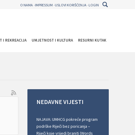
O NAMA
IMPRESSUM
USLOVI KORIŠĆENJA
LOGIN
T I REKREACIJA
UMJETNOST I KULTURA
RESURNI KUTAK
NEDAVNE
VIJESTI
NAJAVA: UMHCG pokreće program
podrške Riječi bez poricanja –
Riječi koje vrijedi braniti (Words