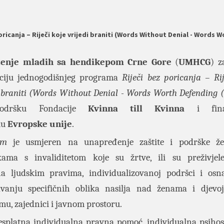
canja – Riječi koje vrijedi braniti (Words Without Denial - Words W
enje mladih sa hendikepom Crne Gore
(
UMHCG
) z
aciju jednogodišnjeg programa
Riječi bez poricanja – Rij
i braniti (Words Without Denial - Words Worth Defending
odršku Fondacije
Kvinna till Kvinna
i finan
ku
Evropske unije
.
am
je usmjeren na unapređenje zaštite i podrške ž
kama s invaliditetom koje su žrtve, ili su preživje
a ljudskim pravima, individualizovanoj podršci i osn
vanju specifičnih oblika nasilja nad ženama i djevo
temu, zajednici i javnom prostoru.
splatna individualna pravna pomoć, individualna psihos