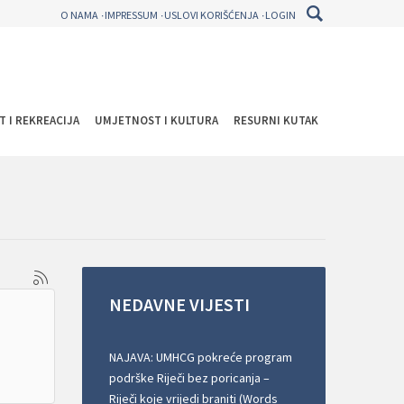
O NAMA
IMPRESSUM
USLOVI KORIŠĆENJA
LOGIN
T I REKREACIJA
UMJETNOST I KULTURA
RESURNI KUTAK
NEDAVNE
VIJESTI
NAJAVA: UMHCG pokreće program
podrške Riječi bez poricanja –
Riječi koje vrijedi braniti (Words