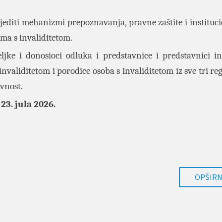
editi mehanizmi prepoznavanja, pravne zaštite i instituc
ma s invaliditetom.
jke i donosioci odluka i predstavnice i predstavnici ins
s invaliditetom i porodice osoba s invaliditetom iz sve tri re
avnost.
d
23. jula 2026.
OPŠIRNI