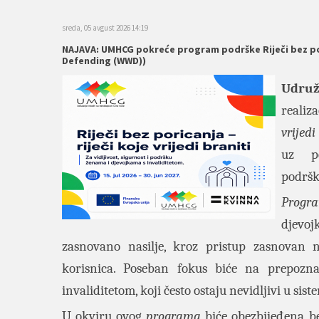
sreda, 05 avgust 2026 14:19
NAJAVA: UMHCG pokreće program podrške Riječi bez pori
Defending (WWD))
Udruž
realiz
vrijed
uz p
podrš
Progr
djevoj
zasnovano nasilje, kroz pristup zasnovan n
korisnica. Poseban fokus biće na prepozna
invaliditetom, koji često ostaju nevidljivi u sis
U okviru ovog
programa
biće obezbijeđena be