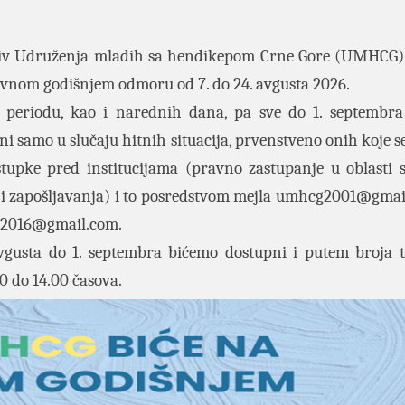
iv Udruženja mladih sa hendikepom Crne Gore (UMHCG)
ivnom godišnjem odmoru od 7. do 24. avgusta 2026.
periodu, kao i narednih dana, pa sve do 1. septembr
ni samo u slučaju hitnih situacija, prvenstveno onih koje s
tupke pred institucijama (pravno zastupanje u oblasti s
e i zapošljavanja) i to posredstvom mejla
umhcg2001@gmai
2016@gmail.com
.
vgusta do 1. septembra bićemo dostupni i putem broja t
 do 14.00 časova.