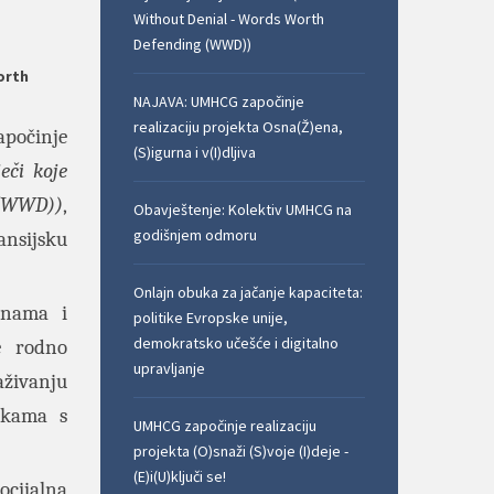
Without Denial - Words Worth
Defending (WWD))
orth
NAJAVA: UMHCG započinje
realizaciju projekta Osna(Ž)ena,
apočinje
(S)igurna i v(I)dljiva
eči koje
 (WWD))
,
Obavještenje: Kolektiv UMHCG na
godišnjem odmoru
sijsku
Onlajn obuka za jačanje kapaciteta:
enama i
politike Evropske unije,
demokratsko učešće i digitalno
le rodno
upravljanje
aživanju
jkama s
UMHCG započinje realizaciju
projekta (O)snaži (S)voje (I)deje -
(E)i(U)ključi se!
ocijalna