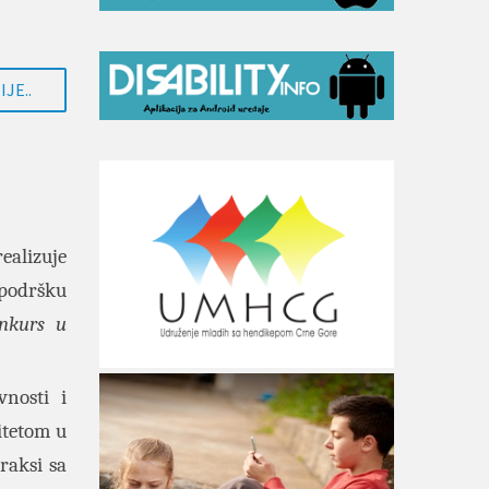
JE..
ealizuje
 podršku
nkurs u
vnosti i
itetom u
raksi sa