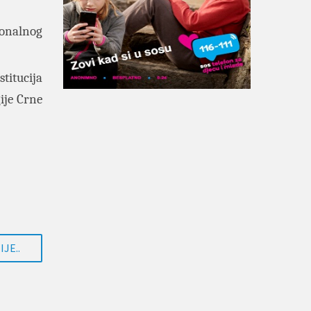
ionalnog
titucija
gije Crne
JE..