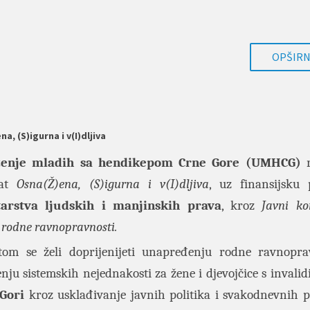
OPŠIRNI
, (S)igurna i v(I)dljiva
enje mladih sa hendikepom Crne Gore (UMHCG)
r
at
Osna(Ž)ena, (S)igurna i v(I)dljiva
, uz finansijsku
tarstva ljudskih i manjinskih prava
, kroz
Javni ko
i rodne ravnopravnosti.
tom se želi doprijenijeti unapređenju rodne ravnopra
nju sistemskih nejednakosti za žene i djevojčice s invalid
 Gori
kroz usklađivanje javnih politika i svakodnevnih p