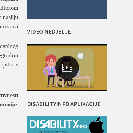
iditetom
o nasilju
hanizama
VIDEO
NEDJELJE
 civilnog
zgradnji
vojaka s
tivnosti
DISABILITYINFO
APLIKACIJE
misije
.