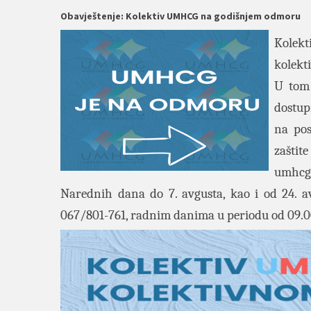
Obavještenje: Kolektiv UMHCG na godišnjem odmoru
Kolekt
kolekt
U tom 
dostup
na pos
zaštit
umhcg
Narednih dana do 7. avgusta, kao i od 24. a
067/801-761, radnim danima u periodu od 09.00