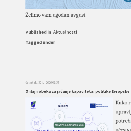
Želimo vam ugodan avgust.
Published in
Aktuelnosti
Tagged under
četvrtak, 30 jul 2026 07:34
Onlajn obuka za jačanje kapaciteta: politike Evropske 
Kako r
uprav
potreb
učestv