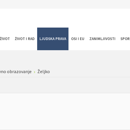
ŽIVOT
ŽIVOT I RAD
LJUDSKA PRAVA
OSI I EU
ZANIMLJIVOSTI
SPOR
vno obrazovanje
Željko