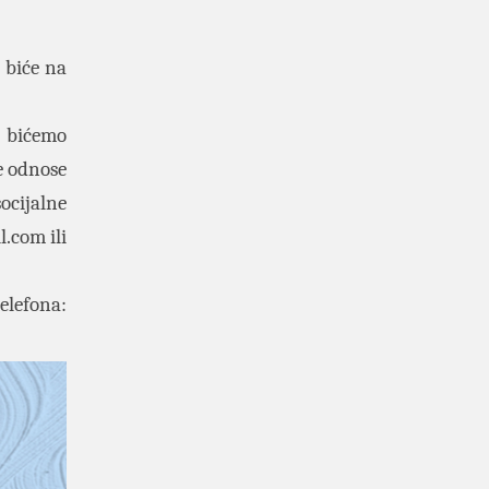
 biće na
a bićemo
e odnose
ocijalne
l.com
ili
elefona: