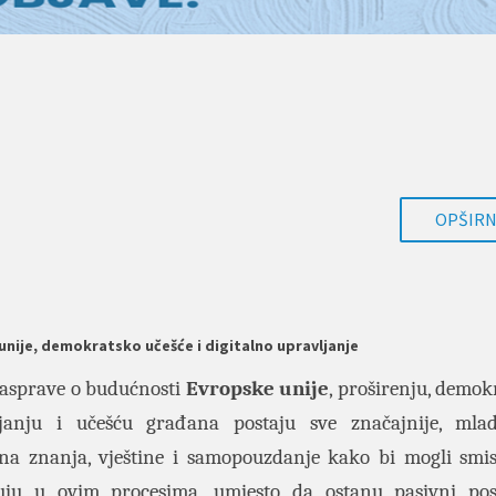
OPŠIRNI
unije, demokratsko učešće i digitalno upravljanje
asprave o budućnosti
Evropske unije
, proširenju, demo
ljanju i učešću građana postaju sve značajnije, mla
na znanja, vještine i samopouzdanje kako bi mogli smi
uju u ovim procesima, umjesto da ostanu pasivni pos