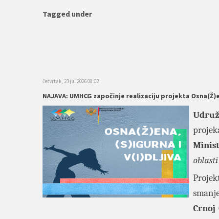
Tagged under
četvrtak, 23 jul 2026 08:02
NAJAVA: UMHCG započinje realizaciju projekta Osna(Ž)ena
Udruž
projek
Minis
oblast
Projek
smanje
Crnoj