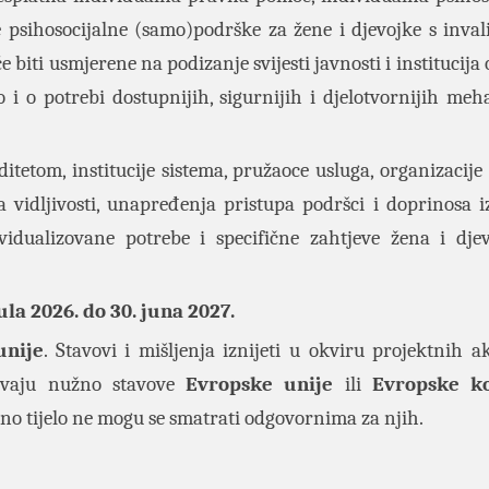
psihosocijalne (samo)podrške za žene i djevojke s inval
e biti usmjerene na podizanje svijesti javnosti i institucija 
 i o potrebi dostupnijih, sigurnijih i djelotvornijih me
ditetom, institucije sistema, pružaoce usluga, organizacije
ja vidljivosti, unapređenja pristupa podršci i doprinosa i
idualizovane potrebe i specifične zahtjeve žena i dje
jula 2026. do 30. juna 2027.
unije
. Stavovi i mišljenja iznijeti u okviru projektnih ak
žavaju nužno stavove
Evropske unije
ili
Evropske ko
no tijelo ne mogu se smatrati odgovornima za njih.