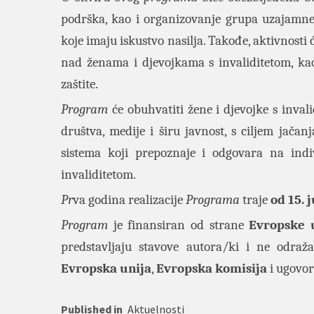
podrška, kao i organizovanje grupa uzajamne 
koje imaju iskustvo nasilja. Takođe, aktivnosti ć
nad ženama i djevojkama s invaliditetom, kao
zaštite.
Program
će obuhvatiti žene i djevojke s invali
društva, medije i širu javnost, s ciljem jačan
sistema koji prepoznaje i odgovara na indiv
invaliditetom.
Pr
va godina realizacije
Programa
traje
od
15. 
Program
je finansiran od strane
Evropske 
predstavljaju stavove autora/ki i ne odra
Evropska unija
,
Evropska komisija
i ugovor
Published in
Aktuelnosti