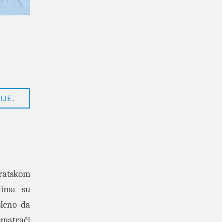
JE..
kratskom
dima su
sleno da
matrači