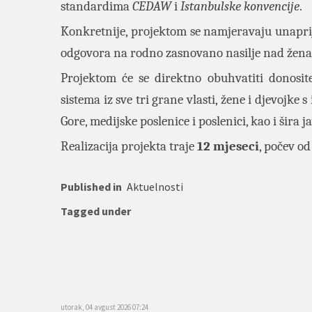
standardima
CEDAW
i
Istanbulske konvencije
.
Konkretnije, projektom se namjeravaju unaprij
odgovora na rodno zasnovano nasilje nad žena
Projektom će se direktno obuhvatiti donositel
sistema iz sve tri grane vlasti, žene i djevojke 
Gore, medijske poslenice i poslenici, kao i šira j
Realizacija projekta traje
12 mjeseci
, počev o
Published in
Aktuelnosti
Tagged under
utorak, 04 avgust 2026 07:24