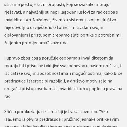
sistema postoje razni propusti, koji se svakako moraju
rješavati, a najvažniji su neprilagođeni uslovi za rad osoba s
invaliditetom. Nažalost, živimo u sistemu u kojem društvo
nije dovoljno osviješteno o tome, i mi svakim svojim
djelovanjem i pristupom trebamo slati poruke o potrebnim i
željenim promjenama”, kaže ona.
I upravo zbog toga poručuje osobama s invaliditetom da
moraju biti prisutne i vidljive svakodnevno u našem društvu, i
isticati se svojim sposobnostima i mogućnostima, kako bi se
predrasude i stereotipi razbijali, a društvo motivisalo na
drugačiji pristup osobama s invaliditetom u pogledu prava na
rad.
Sličnu poruku šalju i iz tima čiji je Ira sastavni dio. "Ako
izađemo iz okvira predrasuda i pružimo jednake prilike svim
potencijalnim kandidatima za posao, sigurna sam da ćemo