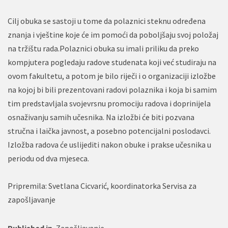
Cilj obuka se sastoji u tome da polaznici steknu određena
znanja i vještine koje će im pomoći da poboljšaju svoj položaj
na tržištu rada.Polaznici obuka su imali priliku da preko
kompjutera pogledaju radove studenata koji već studiraju na
ovom fakultetu, a potom je bilo riječi i o organizaciji izložbe
na kojoj bi bili prezentovani radovi polaznika i koja bi samim
tim predstavljala svojevrsnu promociju radova i doprinijela
osnaživanju samih učesnika. Na izložbi će biti pozvana
stručna i laička javnost, a posebno potencijalni poslodavci.
Izložba radova će uslijediti nakon obuke i prakse učesnika u
periodu od dva mjeseca.
Pripremila: Svetlana Cicvarić, koordinatorka Servisa za
zapošljavanje
Published in
Zapošljavanje