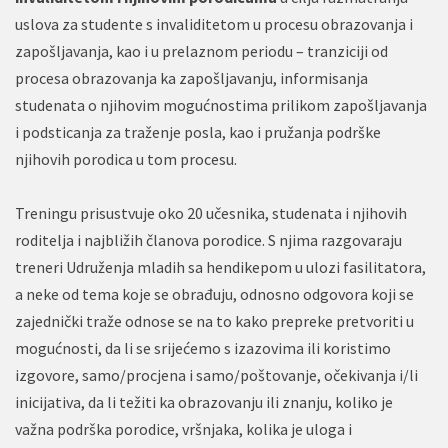
uslova za studente s invaliditetom u procesu obrazovanja i
zapošljavanja, kao i u prelaznom periodu – tranziciji od
procesa obrazovanja ka zapošljavanju, informisanja
studenata o njihovim mogućnostima prilikom zapošljavanja
i podsticanja za traženje posla, kao i pružanja podrške
njihovih porodica u tom procesu.
Treningu prisustvuje oko 20 učesnika, studenata i njihovih
roditelja i najbližih članova porodice. S njima razgovaraju
treneri Udruženja mladih sa hendikepom u ulozi fasilitatora,
a neke od tema koje se obrađuju, odnosno odgovora koji se
zajednički traže odnose se na to kako prepreke pretvoriti u
mogućnosti, da li se srijećemo s izazovima ili koristimo
izgovore, samo/procjena i samo/poštovanje, očekivanja i/li
inicijativa, da li težiti ka obrazovanju ili znanju, koliko je
važna podrška porodice, vršnjaka, kolika je uloga i