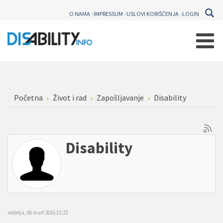
O NAMA
IMPRESSUM
USLOVI KORIŠĆENJA
LOGIN
Početna
Život i rad
Zapošljavanje
Disability
Disability
nedelja, 06 mart 2016 15:22