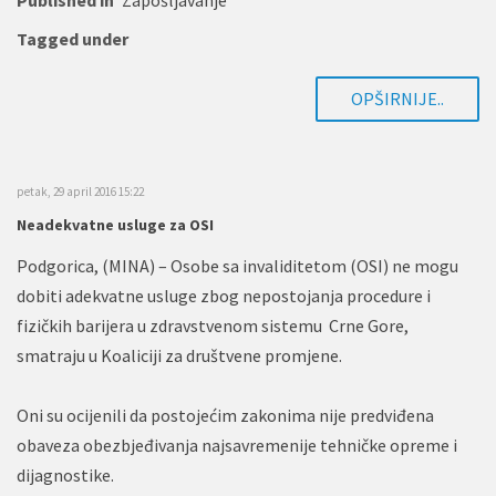
Tagged under
OPŠIRNIJE..
petak, 29 april 2016 15:22
Neadekvatne usluge za OSI
Podgorica, (MINA) – Osobe sa invaliditetom (OSI) ne mogu
dobiti adekvatne usluge zbog nepostojanja procedure i
fizičkih barijera u zdravstvenom sistemu Crne Gore,
smatraju u Koaliciji za društvene promjene.
Oni su ocijenili da postojećim zakonima nije predviđena
obaveza obezbjeđivanja najsavremenije tehničke opreme i
dijagnostike.