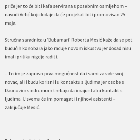
priče jer to će biti kafa servirana s posebnim osmijehom –
navodi Velić koji dodaje da će projekat biti promovisan 25.
maja.
Stručna saradnica u 'Bubamari' Roberta Mesić kaže da se pet
budućih konobara jako raduje novom iskustvu jer dosad nisu
imali priliku nigdje raditi.
– To im je zapravo prva mogućnost da i sami zarade svoj
novac, ali i budu korisni i u kontaktu s ljudima jer osobe s
Daunovim sindromom trebaju da imaju stalni kontakt s
ljudima. U svemu će im pomagati i njihovi asistenti –
zaključuje Mesić.