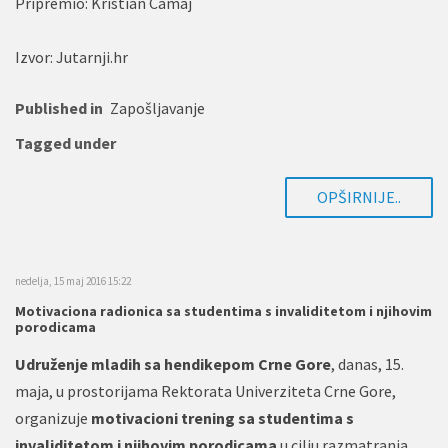
Pripremio: Kristian Camaj
Izvor: Jutarnji.hr
Published in
Zapošljavanje
Tagged under
OPŠIRNIJE..
nedelja, 15 maj 2016 15:22
Motivaciona radionica sa studentima s invaliditetom i njihovim
porodicama
Udruženje mladih sa hendikepom Crne Gore
, danas, 15.
maja, u prostorijama Rektorata Univerziteta Crne Gore,
organizuje
motivacioni trening sa studentima s
invaliditetom i njihovim porodicama
u cilju razmatranja