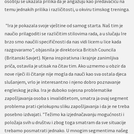
osoblju se ukazala prilika da je angažuju kao predavačicu na
temu jednakih prilika i različitosti, u okviru timskog treninga.
"Ira je pokazala svoje vještine od samog starta. Naš tim je
naučio prilagoditi se različitim stilovima rada, a u slučaju Ire
brzo smo naučili specifičnosti da nas vidi licem u lice kada
razgovaramo", objasnila je direktorica British Councila
(Britanski Savjet). Njena inspirativna i krajnje zanimljiva
priča, ostavila je utisak na čitav tim. Ako uzmemo u obzir da
nove riječi ili čitanje nije mogla da nauči kao sva ostala djeca
slušanjem, vrlo je interesantno i njeno dobro poznavanje
engleskog jezika. Ira je duboko svjesna problematike
zapošljavanja osoba s invaliditetom, smatra ja ovaj segment
problema prati cjelokupnu sliku zapošljavanja i da je ne treba
posebno izdvajati. "Težimo ka izjednačavanju mogućnosti i
položaja svih u društvu i zbog toga smatram da sve situacije
trebamo posmatrati jednako. U mnogim segmentima našeg