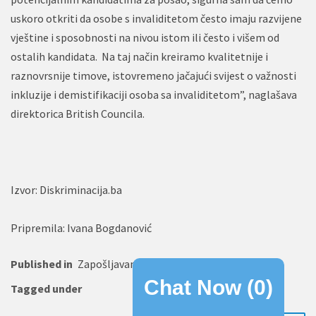
uskoro otkriti da osobe s invaliditetom često imaju razvijene
vještine i sposobnosti na nivou istom ili često i višem od
ostalih kandidata. Na taj način kreiramo kvalitetnije i
raznovrsnije timove, istovremeno jačajući svijest o važnosti
inkluzije i demistifikaciji osoba sa invaliditetom”, naglašava
direktorica British Councila.
Izvor: Diskriminacija.ba
Pripremila: Ivana Bogdanović
Published in
Zapošljavanje
Chat Now (
0
)
Tagged under