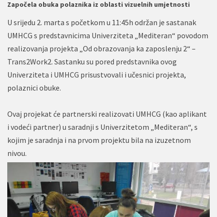
Započela obuka polaznika iz oblasti vizuelnih umjetnosti
U srijedu 2. marta s početkom u 11:45h održan je sastanak
UMHCG s predstavnicima Univerziteta „Mediteran“ povodom
realizovanja projekta „Od obrazovanja ka zaposlenju 2“ –
Trans2Work2. Sastanku su pored predstavnika ovog
Univerziteta i UMHCG prisustvovali i učesnici projekta,
polaznici obuke.
Ovaj projekat će partnerski realizovati UMHCG (kao aplikant
i vodeći partner) u saradnji s Univerzitetom „Mediteran“, s
kojim je saradnja i na prvom projektu bila na izuzetnom
nivou.