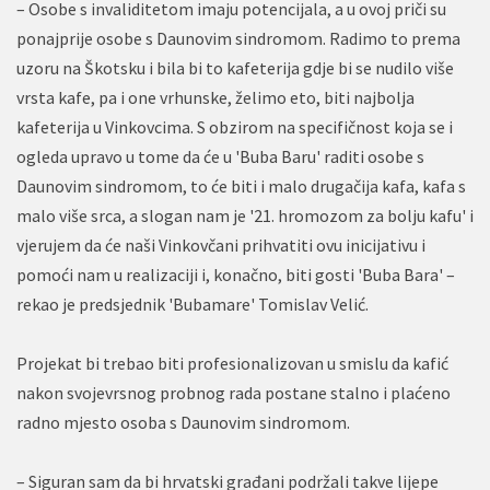
– Osobe s invaliditetom imaju potencijala, a u ovoj priči su
ponajprije osobe s Daunovim sindromom. Radimo to prema
uzoru na Škotsku i bila bi to kafeterija gdje bi se nudilo više
vrsta kafe, pa i one vrhunske, želimo eto, biti najbolja
kafeterija u Vinkovcima. S obzirom na specifičnost koja se i
ogleda upravo u tome da će u 'Buba Baru' raditi osobe s
Daunovim sindromom, to će biti i malo drugačija kafa, kafa s
malo više srca, a slogan nam je '21. hromozom za bolju kafu' i
vjerujem da će naši Vinkovčani prihvatiti ovu inicijativu i
pomoći nam u realizaciji i, konačno, biti gosti 'Buba Bara' –
rekao je predsjednik 'Bubamare' Tomislav Velić.
Projekat bi trebao biti profesionalizovan u smislu da kafić
nakon svojevrsnog probnog rada postane stalno i plaćeno
radno mjesto osoba s Daunovim sindromom.
– Siguran sam da bi hrvatski građani podržali takve lijepe