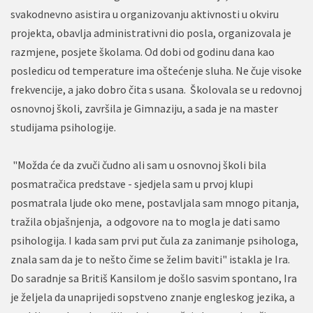
svakodnevno asistira u organizovanju aktivnosti u okviru
projekta, obavlja administrativni dio posla, organizovala je
razmjene, posjete školama. Od dobi od godinu dana kao
posledicu od temperature ima oštećenje sluha. Ne čuje visoke
frekvencije, a jako dobro čita s usana. Školovala se u redovnoj
osnovnoj školi, završila je Gimnaziju, a sada je na master
studijama psihologije.
"Možda će da zvuči čudno ali sam u osnovnoj školi bila
posmatračica predstave - sjedjela sam u prvoj klupi
posmatrala ljude oko mene, postavljala sam mnogo pitanja,
tražila objašnjenja, a odgovore na to mogla je dati samo
psihologija. I kada sam prvi put čula za zanimanje psihologa,
znala sam da je to nešto čime se želim baviti" istakla je Ira.
Do saradnje sa Britiš Kansilom je došlo sasvim spontano, Ira
je željela da unaprijedi sopstveno znanje engleskog jezika, a