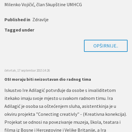
Milenko Vojičić, član Skupštine UMHCG
Published in
Zdravlje
Tagged under
OPŠIRNIJE..
četvrtak, 17 septembar 2015 14:26
OSI moraju biti neizostavan dio radnog tima
Iskustvo Ire Adilagić potvrđuje da osobe s invaliditetom
itekako imaju svoje mjesto u svakom radnom timu. Ira
Adilagić je osoba sa oštećenjem sluha, asistentkinja je u
okviru projekta "Conecting creativly" - (Kreativna konekcija).
Projekat se odnosi na povezivanje muzeja, škola, teatara i
filma iz Bosne i Hercegovine i Velike Britanije, a Ira