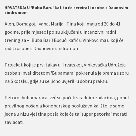
HRVATSKA: U 'Buba Baru' kafiću će servirati osobe s Daunovim
sindromom
Alen, Domagoj, Ivana, Marija i Tina koji imaju od 20 do 41
godine, prije mjesec i po su uključeni u intenzivni radni
trening za – 'Buba Bar'! Budući kafić u Vinkovcima u koji će
raditi osobe s Daunovim sindromom.
Projekat koji je prvi takav u Hrvatskoj, Vinkovačka Udružeja
osoba s invaliditetom 'Bubamara' pokrenula je prema uzoru
na Škotsku, gdje su se lično uvjerili u dobru praksu.
Petoro 'bubamaraca' već su počeli s radnim zadacima, poput
pravilnog nošenja konobarskog poslužavnika, što je samo
jedna u nizu vještina posla koje će ta 'super petorka' morati
savladati.