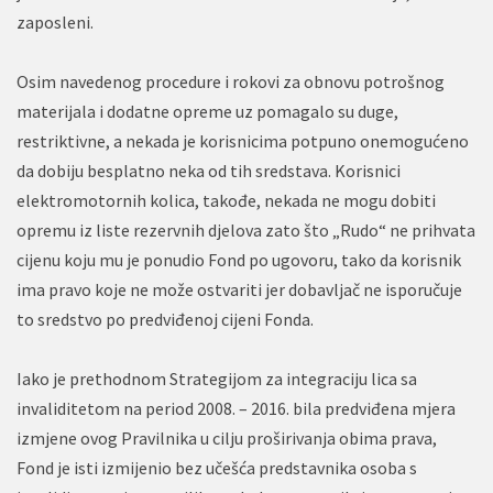
zaposleni.
Osim navedenog procedure i rokovi za obnovu potrošnog
materijala i dodatne opreme uz pomagalo su duge,
restriktivne, a nekada je korisnicima potpuno onemogućeno
da dobiju besplatno neka od tih sredstava. Korisnici
elektromotornih kolica, takođe, nekada ne mogu dobiti
opremu iz liste rezervnih djelova zato što „Rudo“ ne prihvata
cijenu koju mu je ponudio Fond po ugovoru, tako da korisnik
ima pravo koje ne može ostvariti jer dobavljač ne isporučuje
to sredstvo po predviđenoj cijeni Fonda.
Iako je prethodnom Strategijom za integraciju lica sa
invaliditetom na period 2008. – 2016. bila predviđena mjera
izmjene ovog Pravilnika u cilju proširivanja obima prava,
Fond je isti izmijenio bez učešća predstavnika osoba s