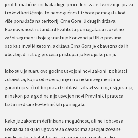
problematične i nekada duge procedure za ostvarivanje prava
i rokovi korišćenja, te nemogućnost izbora pomagala kod
više ponuđača na teritoriji Crne Gore ili drugih država.
Raznovrsnost i standard kvaliteta pomagala su izuzetno
važni segmenti koje garantuje Konvencija UN o pravima
osoba s invaliditetom, a država Crna Gora je obavezna da ih
obezbijedi i zbog procesa pristupanja Evropskoj uniji.
Iako su u januaru ove godine usvojeni novi zakoni iz oblasti
zdravstva, koji u određenoj mjeri i u nekim segmentima
garantuju veći obim prava iz oblasti zdravtsvenog osiguranja,
ni nakon pola godine nije usvojen novi Pravilnik i prateća
Lista medicinsko-tehničkih pomagala.
Kako je zakonom definisana mogućnost, ali ne i obaveza
Fonda da zaključi ugovore sa davaocima specijalizovane
medicinske rehabilitacije i isporučiocima medicinsko-