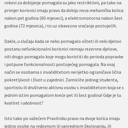
rokovi za dobijanje pomagala su jako restriktivni, pa tako na
primjer korisnici imaju pravo da dobiju nova mehanička kolica
nakon pet godina (60 mjeseci), a elektromotorna nakon šest
godina (72 mjeseca), i to uz obavezno vraćanje postojećih.
Dakle, u slučaju kada se neko pomagalo ošteti ili neki djelovi
postanu nefunkcionalni korisnici nemaju rezervne djelove,
niti drugo pomagalo koje mogu koristiti do perioda popravke
i potpune funkcionalnosti postojećeg pomagala. Na ovaj
način se osobama s invaliditetom nerijetko ograničava lična
pokretljivost i život u zajednici. Zamislite jednog studenta,
sportistu ili društveno aktivnu osobu s invaliditetom koja se s
jednim istim pomagalom kreće pet ili šest godina! Gdje je tu
kvalitet i udobnost?
Isto tako po važećem Pravilniku pravo na dvoje kolica imaju
jedino osobe na redovnom ili vanrednom školovanju, ili