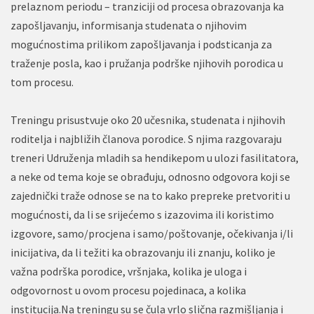
prelaznom periodu – tranziciji od procesa obrazovanja ka
zapošljavanju, informisanja studenata o njihovim
mogućnostima prilikom zapošljavanja i podsticanja za
traženje posla, kao i pružanja podrške njihovih porodica u
tom procesu.
Treningu prisustvuje oko 20 učesnika, studenata i njihovih
roditelja i najbližih članova porodice. S njima razgovaraju
treneri Udruženja mladih sa hendikepom u ulozi fasilitatora,
a neke od tema koje se obrađuju, odnosno odgovora koji se
zajednički traže odnose se na to kako prepreke pretvoriti u
mogućnosti, da li se srijećemo s izazovima ili koristimo
izgovore, samo/procjena i samo/poštovanje, očekivanja i/li
inicijativa, da li težiti ka obrazovanju ili znanju, koliko je
važna podrška porodice, vršnjaka, kolika je uloga i
odgovornost u ovom procesu pojedinaca, a kolika
institucija.Na treningu su se čula vrlo slična razmišljanja i