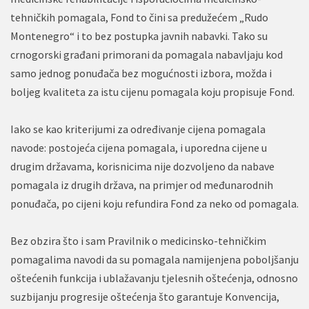
tehničkih pomagala, Fond to čini sa predužećem „Rudo
Montenegro“ i to bez postupka javnih nabavki. Tako su
crnogorski građani primorani da pomagala nabavljaju kod
samo jednog ponuđača bez mogućnosti izbora, možda i
boljeg kvaliteta za istu cijenu pomagala koju propisuje Fond.
Iako se kao kriterijumi za određivanje cijena pomagala
navode: postojeća cijena pomagala, i uporedna cijene u
drugim državama, korisnicima nije dozvoljeno da nabave
pomagala iz drugih država, na primjer od međunarodnih
ponuđača, po cijeni koju refundira Fond za neko od pomagala.
Bez obzira što i sam Pravilnik o medicinsko-tehničkim
pomagalima navodi da su pomagala namijenjena poboljšanju
oštećenih funkcija i ublažavanju tjelesnih oštećenja, odnosno
suzbijanju progresije oštećenja što garantuje Konvencija,