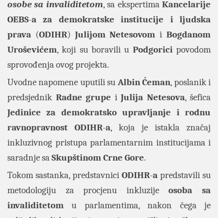
osobe sa invaliditetom
, sa ekspertima
Kancelarije
OEBS
-
a
za demokratske institucije i ljudska
prava
(
ODIHR
)
Julijom Netesovom
i
Bogdanom
Uroševićem
, koji su boravili u
Podgorici
povodom
sprovođenja ovog projekta.
Uvodne napomene uputili su
Albin Ćeman
, poslanik i
predsjednik
Radne grupe
i
Julija Netesova
, šefica
Jedinice za demokratsko upravljanje i rodnu
ravnopravnost ODIHR
-
a
, koja je istakla značaj
inkluzivnog pristupa parlamentarnim institucijama i
saradnje sa
Skupštinom Crne Gore
.
Tokom sastanka, predstavnici
ODIHR
-
a
predstavili su
metodologiju za procjenu inkluzije
osoba sa
invaliditetom
u parlamentima, nakon čega je