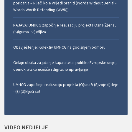
poricanja – Riječi koje vrijedi braniti (Words Without Denial -
Words Worth Defending (WWD))
NAJAVA: UMHCG započinje realizaciju projekta Osna(Ž)ena,
(S)igurna i v(I)dljiva
Obavještenje: Kolektiv UMHCG na godišnjem odmoru
Onlajn obuka za jačanje kapaciteta: politike Evropske unije,
demokratsko učešće i digitalno upravljanje
UMHCG započinje realizaciju projekta (O)snaži (S)voje (I)deje
- (E)i(U)ključi se!
VIDEO
NEDJELJE