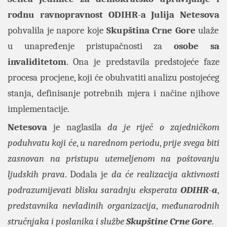
rodnu ravnopravnost ODIHR
-
a Julija Netesova
pohvalila je napore koje
Skupština Crne Gore
ulaže
u unapređenje pristupačnosti za
osobe sa
invaliditetom
. Ona je predstavila predstojeće faze
procesa procjene, koji će obuhvatiti analizu postojećeg
stanja, definisanje potrebnih mjera i načine njihove
implementacije.
Netesova
je naglasila
da je riječ o zajedničkom
poduhvatu koji će
,
u narednom periodu
,
prije svega biti
zasnovan na pristupu utemeljenom na poštovanju
ljudskih prava
. Dodala je
da će realizacija aktivnosti
podrazumijevati blisku saradnju eksperata
ODIHR
-
a
,
predstavnika nevladinih organizacija
,
međunarodnih
stručnjaka i poslanika i službe
Skupštine Crne Gore
.