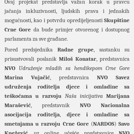
Ovaj projekat predstavlja važan korak u pravcu
jačanja inkluzivnosti, ljudskih prava i jednakih
mogućnosti, kao i potvrdu opredijeljenosti
Skupštine
Crne Gore
da bude primjer otvorenog i dostupnog
parlamenta za sve građane.
Pored predsjednika
Radne grupe
, sastanku su
prisustvovali poslanik
Miloš Konatar
, predstavnica
NVO
Udruženje mladih sa hendikepom Crne Gore
Marina Vujačić
, predstavnica
NVO Savez
udruženja roditelja djece i omladine sa
teškoćama u razvoju
Naša inicijativa
Marijana
Marašević
, predstavnik
NVO Nacionalna
asocijacija roditelja
,
djece i omladine sa
smetnjama u razvoju Crne Gore
(
NARDOS
)
Savo
Knežević
, uz online učešće predstavnice
NVO