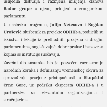
uslijedila diskusija i razmjena mišljenja članova
Radne grupe
o njenoj primjeni u crnogorskom
parlamentu.
U nastavku programa,
Julija Netesova
i
Bogdan
Urošević
, službenik za projekte
ODIHR
-
a
, podijelili su
iskustva i lekcije iz prethodnih procjena u drugim
parlamentima, naglašavajući dobre prakse i izazove sa
kojima se institucije suočavaju.
Završni dio sastanka bio je posvećen razmatranju
narednih koraka i definisanju vremenskog okvira za
sprovođenje procjene pristupačnosti u
Skupštini
Crne Gore
, uz podršku eksperata
ODIHR
-
a
i u
partnerstvu sa relevantnim organizacijama i
stručnjacima.