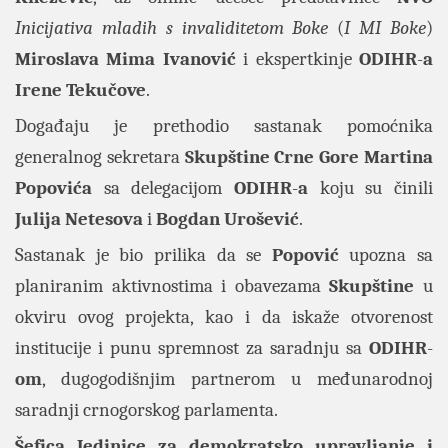
Inicijativa mladih s invaliditetom Boke
(
I MI Boke
)
Miroslava Mima Ivanović
i ekspertkinje
ODIHR
-
a
Irene Tekučove
.
Događaju je prethodio sastanak pomoćnika
generalnog sekretara
Skupštine Crne Gore Martina
Popovića
sa delegacijom
ODIHR
-
a
koju su činili
Julija Netesova
i
Bogdan Urošević
.
Sastanak je bio prilika da se
Popović
upozna sa
planiranim aktivnostima i obavezama
Skupštine
u
okviru ovog projekta, kao i da iskaže otvorenost
institucije i punu spremnost za saradnju sa
ODIHR
-
om
, dugogodišnjim partnerom u međunarodnoj
saradnji crnogorskog parlamenta.
Šefica Jedinice za demokratsko upravljanje i