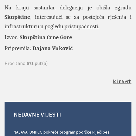
Na kraju sastanka, delegacija je obišla zgradu
Skupštine
, interesujući se za postojeća rješenja i
infrastrukturu u pogledu pristupačnosti.
Izvor:
Skupština Crne Gore
Pripremila:
Dajana Vuković
Pročitano
671
put(a)
Idi na vrh
NEDAVNE
VIJESTI
NAJAVA: UMHCG pokreće program podrške Riječi bez