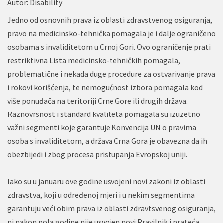
Autor:
Disability
Jedno od osnovnih prava iz oblasti zdravstvenog osiguranja,
pravo na medicinsko-tehnička pomagala je i dalje ograničeno
osobama s invaliditetom u Crnoj Gori. Ovo ograničenje prati
restriktivna Lista medicinsko-tehničkih pomagala,
problematične i nekada duge procedure za ostvarivanje prava
i rokovi korišćenja, te nemogućnost izbora pomagala kod
više ponuđača na teritoriji Crne Gore ili drugih država.
Raznovrsnost i standard kvaliteta pomagala su izuzetno
važni segmenti koje garantuje Konvencija UN o pravima
osoba s invaliditetom, a država Crna Gora je obavezna da ih
obezbijedi i zbog procesa pristupanja Evropskoj uniji.
Iako su u januaru ove godine usvojeni novi zakoni iz oblasti
zdravstva, koji u određenoj mjeri i u nekim segmentima
garantuju veći obim prava iz oblasti zdravtsvenog osiguranja,
ni nakon pola godine nije usvojen novi Pravilnik i prateća