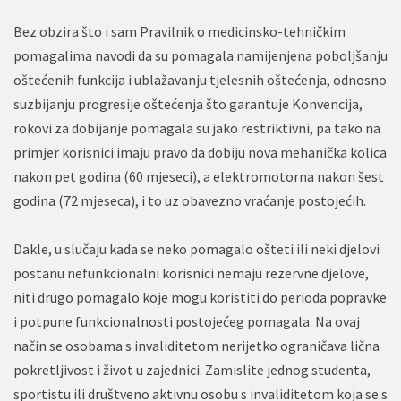
Bez obzira što i sam Pravilnik o medicinsko-tehničkim
pomagalima navodi da su pomagala namijenjena poboljšanju
oštećenih funkcija i ublažavanju tjelesnih oštećenja, odnosno
suzbijanju progresije oštećenja što garantuje Konvencija,
rokovi za dobijanje pomagala su jako restriktivni, pa tako na
primjer korisnici imaju pravo da dobiju nova mehanička kolica
nakon pet godina (60 mjeseci), a elektromotorna nakon šest
godina (72 mjeseca), i to uz obavezno vraćanje postojećih.
Dakle, u slučaju kada se neko pomagalo ošteti ili neki djelovi
postanu nefunkcionalni korisnici nemaju rezervne djelove,
niti drugo pomagalo koje mogu koristiti do perioda popravke
i potpune funkcionalnosti postojećeg pomagala. Na ovaj
način se osobama s invaliditetom nerijetko ograničava lična
pokretljivost i život u zajednici. Zamislite jednog studenta,
sportistu ili društveno aktivnu osobu s invaliditetom koja se s