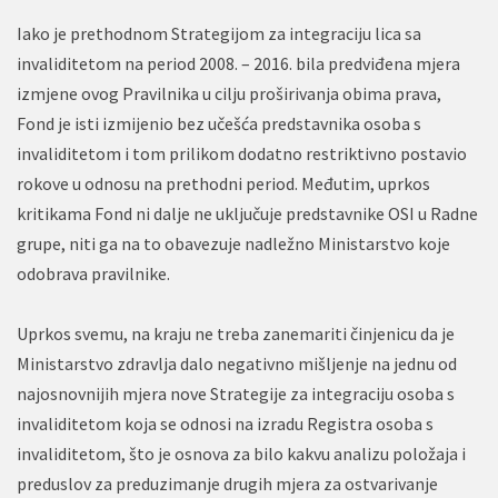
Iako je prethodnom Strategijom za integraciju lica sa
invaliditetom na period 2008. – 2016. bila predviđena mjera
izmjene ovog Pravilnika u cilju proširivanja obima prava,
Fond je isti izmijenio bez učešća predstavnika osoba s
invaliditetom i tom prilikom dodatno restriktivno postavio
rokove u odnosu na prethodni period. Međutim, uprkos
kritikama Fond ni dalje ne uključuje predstavnike OSI u Radne
grupe, niti ga na to obavezuje nadležno Ministarstvo koje
odobrava pravilnike.
Uprkos svemu, na kraju ne treba zanemariti činjenicu da je
Ministarstvo zdravlja dalo negativno mišljenje na jednu od
najosnovnijih mjera nove Strategije za integraciju osoba s
invaliditetom koja se odnosi na izradu Registra osoba s
invaliditetom, što je osnova za bilo kakvu analizu položaja i
preduslov za preduzimanje drugih mjera za ostvarivanje