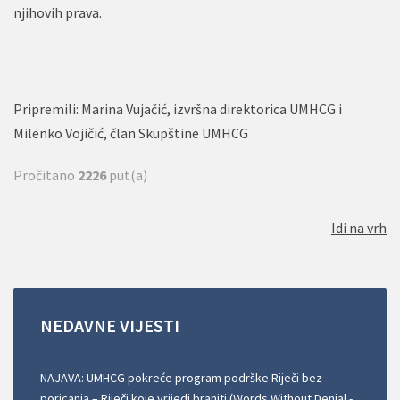
njihovih prava.
Pripremili: Marina Vujačić, izvršna direktorica UMHCG i
Milenko Vojičić, član Skupštine UMHCG
Pročitano
2226
put(a)
Idi na vrh
NEDAVNE
VIJESTI
NAJAVA: UMHCG pokreće program podrške Riječi bez
poricanja – Riječi koje vrijedi braniti (Words Without Denial -