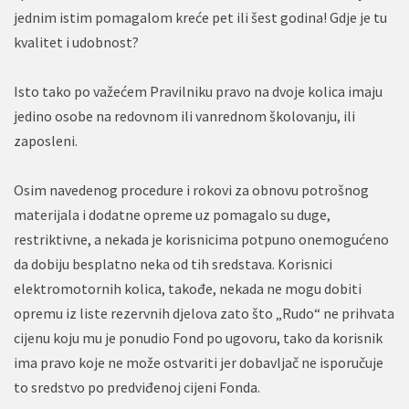
jednim istim pomagalom kreće pet ili šest godina! Gdje je tu
kvalitet i udobnost?
Isto tako po važećem Pravilniku pravo na dvoje kolica imaju
jedino osobe na redovnom ili vanrednom školovanju, ili
zaposleni.
Osim navedenog procedure i rokovi za obnovu potrošnog
materijala i dodatne opreme uz pomagalo su duge,
restriktivne, a nekada je korisnicima potpuno onemogućeno
da dobiju besplatno neka od tih sredstava. Korisnici
elektromotornih kolica, takođe, nekada ne mogu dobiti
opremu iz liste rezervnih djelova zato što „Rudo“ ne prihvata
cijenu koju mu je ponudio Fond po ugovoru, tako da korisnik
ima pravo koje ne može ostvariti jer dobavljač ne isporučuje
to sredstvo po predviđenoj cijeni Fonda.