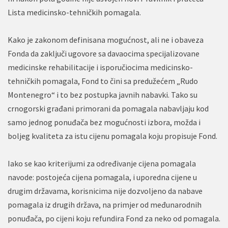
Lista medicinsko-tehničkih pomagala.
Kako je zakonom definisana mogućnost, ali ne i obaveza
Fonda da zaključi ugovore sa davaocima specijalizovane
medicinske rehabilitacije i isporučiocima medicinsko-
tehničkih pomagala, Fond to čini sa predužećem „Rudo
Montenegro“ i to bez postupka javnih nabavki. Tako su
crnogorski građani primorani da pomagala nabavljaju kod
samo jednog ponuđača bez mogućnosti izbora, možda i
boljeg kvaliteta za istu cijenu pomagala koju propisuje Fond.
Iako se kao kriterijumi za određivanje cijena pomagala
navode: postojeća cijena pomagala, i uporedna cijene u
drugim državama, korisnicima nije dozvoljeno da nabave
pomagala iz drugih država, na primjer od međunarodnih
ponuđača, po cijeni koju refundira Fond za neko od pomagala.