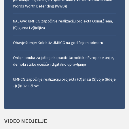
Words Worth Defending (WWD))
NAJAVA: UMHCG započinje realizaciju projekta Osna(Ž)ena,
(S)igurna i v(I)dljiva
Obavještenje: Kolektiv UMHCG na godišnjem odmoru
Onlajn obuka za jačanje kapaciteta: politike Evropske unije,
demokratsko učešće i digitalno upravljanje
UMHCG započinje realizaciju projekta (O)snaži (S)voje (I)deje
- (E)i(U)ključi se!
VIDEO
NEDJELJE