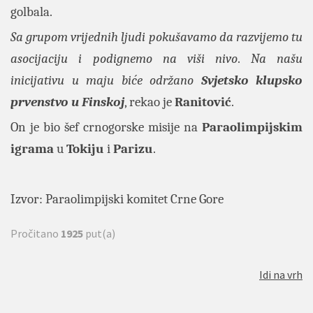
golbala.
Sa grupom vrijednih ljudi pokušavamo da razvijemo tu
asocijaciju i podignemo na viši nivo
.
Na našu
inicijativu u maju biće održano
Svjetsko klupsko
prvenstvo u Finskoj
, rekao je
Ranitović
.
On je bio šef crnogorske misije na
Paraolimpijskim
igrama
u
Tokiju
i
Parizu
.
Izvor:
Paraolimpijski komitet Crne Gore
Pročitano
1925
put(a)
Idi na vrh