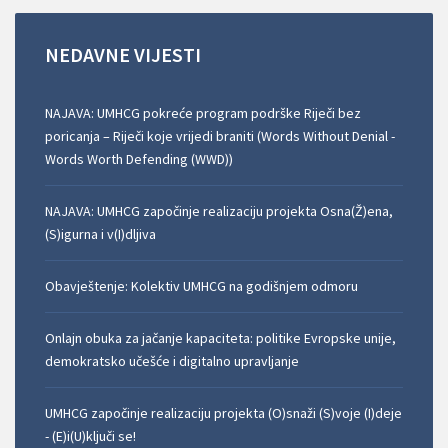
NEDAVNE
VIJESTI
NAJAVA: UMHCG pokreće program podrške Riječi bez
poricanja – Riječi koje vrijedi braniti (Words Without Denial -
Words Worth Defending (WWD))
NAJAVA: UMHCG započinje realizaciju projekta Osna(Ž)ena,
(S)igurna i v(I)dljiva
Obavještenje: Kolektiv UMHCG na godišnjem odmoru
Onlajn obuka za jačanje kapaciteta: politike Evropske unije,
demokratsko učešće i digitalno upravljanje
UMHCG započinje realizaciju projekta (O)snaži (S)voje (I)deje
- (E)i(U)ključi se!