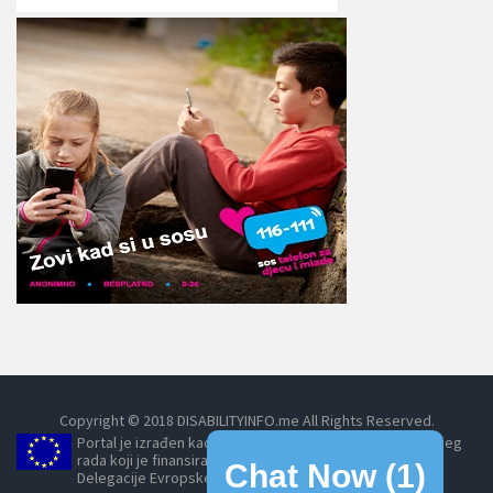
Copyright © 2018 DISABILITYINFO.me All Rights Reserved.
Portal je izrađen kao dio projekta Umrežavanjem do boljeg
rada koji je finansirala Evropska unija, posredstvom
Chat Now (
1
)
Delegacije Evropske unije u Crnoj Gori.