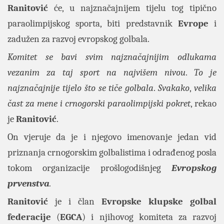
Ranitović
će, u najznačajnijem tijelu tog tipično
paraolimpijskog sporta, biti predstavnik
Evrope
i
zadužen za razvoj evropskog golbala.
Komitet se bavi svim najznačajnijim odlukama
vezanim za taj sport na najvišem nivou
.
To je
najznačajnije tijelo što se tiče golbala
.
Svakako
,
velika
čast za mene i crnogorski paraolimpijski pokret
, rekao
je
Ranitović
.
On vjeruje da je i njegovo imenovanje jedan vid
priznanja crnogorskim golbalistima i odrađenog posla
tokom organizacije prošlogodišnjeg
Evropskog
prvenstva
.
Ranitović
je i član
Evropske klupske golbal
federacije
(
EGCA
) i njihovog komiteta za razvoj