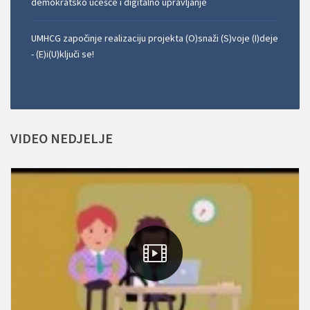
demokratsko učešće i digitalno upravljanje
UMHCG započinje realizaciju projekta (O)snaži (S)voje (I)deje
- (E)i(U)ključi se!
VIDEO
NEDJELJE