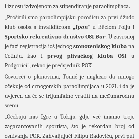
i iznosu izdvojenom za stipendiranje paraolimpijaca.
„Proširili smo paraolimpijsku porodicu za prvi džudo
klub osoba s invaliditetom
„
Ipon“
u Bijelom Polju i
Sportsko rekreativno društvo OSI
Bar
. U završnoj
je fazi registracija još jednog
stonoteniskog kluba
na
Cetinju, kao i
prvog plivačkog kluba OSI
u
Podgorici", rekao je predsjednik POK.
Govoreći o planovima, Tomić je naglasio da mnogo
očekuje od crnogorskih paraolimpijaca u 2021. i da je
uvjeren da će se trijumfalno vratiti na međunarodnu
scenu.
„Očekuju nas Igre u Tokiju, gdje već imamo troje
zagarantovanih sportista, što je rekordan broj od
osnivanja POK. Zahvaljujući Filipu Radoviću, prvi put