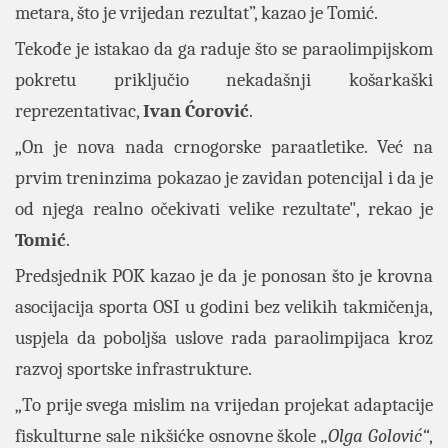
metara, što je vrijedan rezultat”, kazao je Tomić.
Tekođe je istakao da ga raduje što se paraolimpijskom
pokretu priključio nekadašnji košarkaški
reprezentativac,
Ivan Ćorović
.
„On je nova nada crnogorske paraatletike. Već na
prvim treninzima pokazao je zavidan potencijal i da je
od njega realno očekivati velike rezultate", rekao je
Tomić
.
Predsjednik POK kazao je da je ponosan što je krovna
asocijacija sporta OSI u godini bez velikih takmičenja,
uspjela da poboljša uslove rada paraolimpijaca kroz
razvoj sportske infrastrukture.
„To prije svega mislim na vrijedan projekat adaptacije
fiskulturne sale nikšićke osnovne škole
„Olga Golović“
,