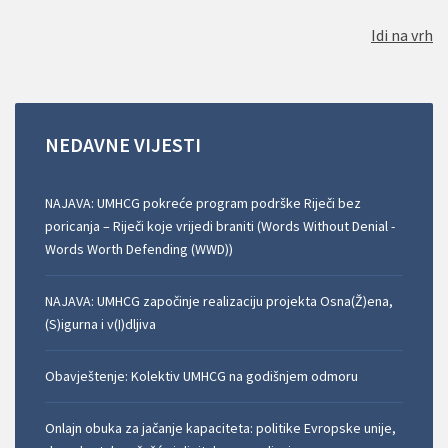
Idi na vrh
NEDAVNE
VIJESTI
NAJAVA: UMHCG pokreće program podrške Riječi bez
poricanja – Riječi koje vrijedi braniti (Words Without Denial -
Words Worth Defending (WWD))
NAJAVA: UMHCG započinje realizaciju projekta Osna(Ž)ena,
(S)igurna i v(I)dljiva
Obavještenje: Kolektiv UMHCG na godišnjem odmoru
Onlajn obuka za jačanje kapaciteta: politike Evropske unije,