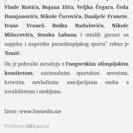
Vlade Ristića
,
Bojana Ilića
,
Veljka Čegara
,
Čeda
Damjanovića
,
Nikole Čurovića, Danijele Franete
,
Ivane Vraneš
,
Boška Radulovića
,
Nikole
Mišurovića
,
Stanka Labana
i ostalih garant su
uspjeha i napretka paraolimpijskog sporta" rekao je
Tomić
.
On je pohvalio saradnju s
Cnogorskim olimpijskim
komitetom
, nacionalnim sportskim savezima,
krovnim nevladinim asocijacijama osoba s
invaliditetom i medijima.
Izvor:
www.fosmedia.me
Pročitano
2211
put(a)