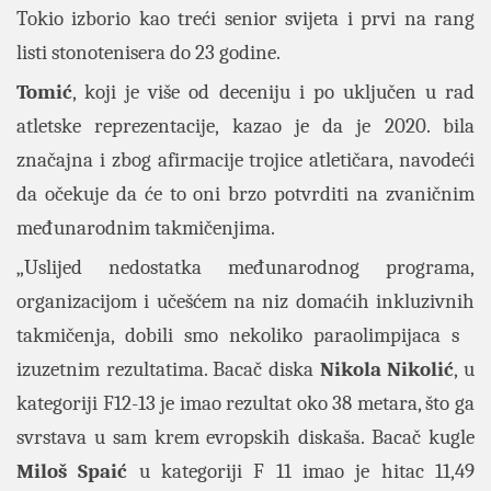
Tokio izborio kao treći senior svijeta i prvi na rang
listi stonotenisera do 23 godine.
Tomić
, koji je više od deceniju i po uključen u rad
atletske reprezentacije, kazao je da je 2020. bila
značajna i zbog afirmacije trojice atletičara, navodeći
da očekuje da će to oni brzo potvrditi na zvaničnim
međunarodnim takmičenjima.
„Uslijed nedostatka međunarodnog programa,
organizacijom i učešćem na niz domaćih inkluzivnih
takmičenja, dobili smo nekoliko paraolimpijaca s
izuzetnim rezultatima. Bacač diska
Nikola Nikolić
, u
kategoriji F12-13 je imao rezultat oko 38 metara, što ga
svrstava u sam krem evropskih diskaša. Bacač kugle
Miloš Spaić
u kategoriji F 11 imao je hitac 11,49