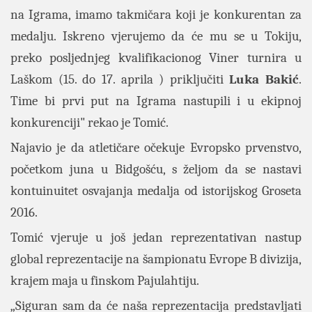
na Igrama, imamo takmičara koji je konkurentan za
medalju. Iskreno vjerujemo da će mu se u Tokiju,
preko posljednjeg kvalifikacionog Viner turnira u
Laškom (15. do 17. aprila ) priključiti
Luka Bakić
.
Time bi prvi put na Igrama nastupili i u ekipnoj
konkurenciji" rekao je Tomić.
Najavio je da atletičare očekuje Evropsko prvenstvo,
početkom juna u Bidgošću, s željom da se nastavi
kontuinuitet osvajanja medalja od istorijskog Groseta
2016.
Tomić vjeruje u još jedan reprezentativan nastup
global reprezentacije na šampionatu Evrope B divizija,
krajem maja u finskom Pajulahtiju.
„Siguran sam da će naša reprezentacija predstavljati