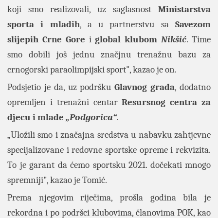
koji smo realizovali, uz saglasnost
Ministarstva
sporta i mladih
, a u partnerstvu sa
Savezom
slijepih Crne Gore
i
global klubom
Nikšić
. Time
smo dobili još jednu značjnu trenažnu bazu za
crnogorski paraolimpijski sport", kazao je on.
Podsjetio je da, uz podršku
Glavnog grada
, dodatno
opremljen i trenažni centar
Resursnog centra za
djecu i mlade
„Podgorica“
.
„Uložili smo i značajna sredstva u nabavku zahtjevne
specijalizovane i redovne sportske opreme i rekvizita.
To je garant da ćemo sportsku 2021. dočekati mnogo
spremniji", kazao je Tomić.
Prema njegovim riječima, prošla godina bila je
rekordna i po podršci klubovima, članovima POK, kao