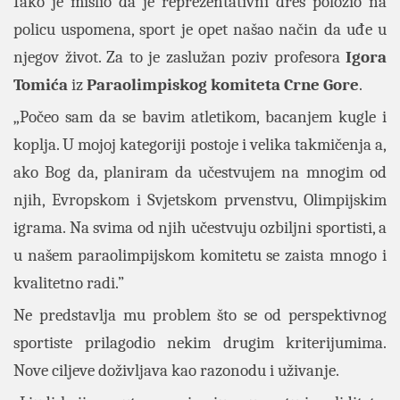
Iako je mislio da je reprezentativni dres položio na
policu uspomena, sport je opet našao način da uđe u
njegov život. Za to je zaslužan poziv profesora
Igora
Tomića
iz
Paraolimpiskog komiteta Crne Gore
.
„Počeo sam da se bavim atletikom, bacanjem kugle i
koplja. U mojoj kategoriji postoje i velika takmičenja a,
ako Bog da, planiram da učestvujem na mnogim od
njih, Evropskom i Svjetskom prvenstvu, Olimpijskim
igrama. Na svima od njih učestvuju ozbiljni sportisti, a
u našem paraolimpijskom komitetu se zaista mnogo i
kvalitetno radi.”
Ne predstavlja mu problem što se od perspektivnog
sportiste prilagodio nekim drugim kriterijumima.
Nove ciljeve doživljava kao razonodu i uživanje.