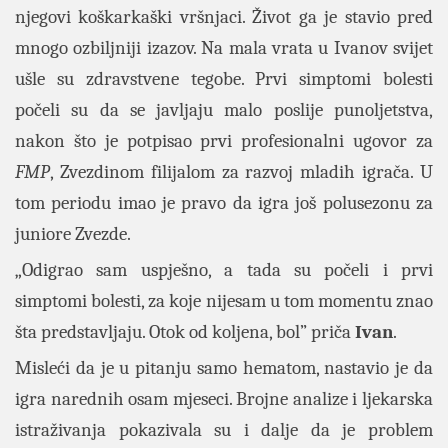
njegovi koškarkaški vršnjaci. Život ga je stavio pred
mnogo ozbiljniji izazov. Na mala vrata u Ivanov svijet
ušle su zdravstvene tegobe. Prvi simptomi bolesti
počeli su da se javljaju malo poslije punoljetstva,
nakon što je potpisao prvi profesionalni ugovor za
FMP
, Zvezdinom filijalom za razvoj mladih igrača. U
tom periodu imao je pravo da igra još polusezonu za
juniore Zvezde.
„Odigrao sam uspješno, a tada su počeli i prvi
simptomi bolesti, za koje nijesam u tom momentu znao
šta predstavljaju. Otok od koljena, bol” priča
Ivan
.
Misleći da je u pitanju samo hematom, nastavio je da
igra narednih osam mjeseci. Brojne analize i ljekarska
istraživanja pokazivala su i dalje da je problem