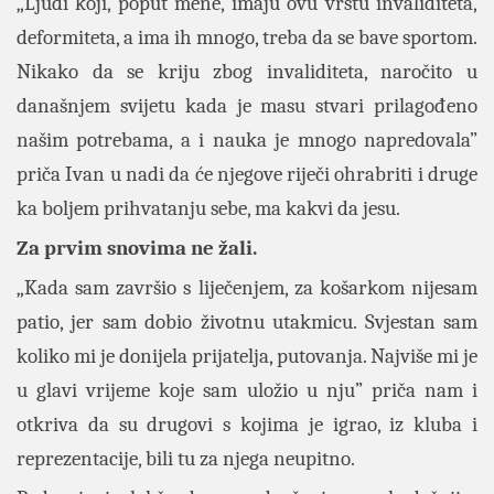
„Ljudi koji, poput mene, imaju ovu vrstu invaliditeta,
deformiteta, a ima ih mnogo, treba da se bave sportom.
Nikako da se kriju zbog invaliditeta, naročito u
današnjem svijetu kada je masu stvari prilagođeno
našim potrebama, a i nauka je mnogo napredovala”
priča Ivan u nadi da će njegove riječi ohrabriti i druge
ka boljem prihvatanju sebe, ma kakvi da jesu.
Za prvim snovima ne žali.
„Kada sam završio s liječenjem, za košarkom nijesam
patio, jer sam dobio životnu utakmicu. Svjestan sam
koliko mi je donijela prijatelja, putovanja. Najviše mi je
u glavi vrijeme koje sam uložio u nju” priča nam i
otkriva da su drugovi s kojima je igrao, iz kluba i
reprezentacije, bili tu za njega neupitno.