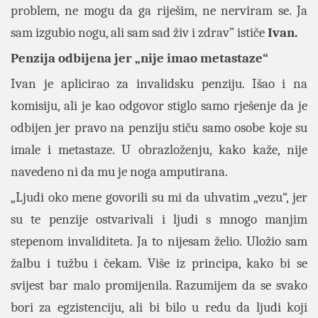
problem, ne mogu da ga riješim, ne nerviram se. Ja
sam izgubio nogu, ali sam sad živ i zdrav” ističe
Ivan.
Penzija odbijena jer „nije imao metastaze“
Ivan je aplicirao za invalidsku penziju. Išao i na
komisiju, ali je kao odgovor stiglo samo rješenje da je
odbijen jer pravo na penziju stiču samo osobe koje su
imale i metastaze. U obrazloženju, kako kaže, nije
navedeno ni da mu je noga amputirana.
„Ljudi oko mene govorili su mi da uhvatim „vezu“, jer
su te penzije ostvarivali i ljudi s mnogo manjim
stepenom invaliditeta. Ja to nijesam želio. Uložio sam
žalbu i tužbu i čekam. Više iz principa, kako bi se
svijest bar malo promijenila. Razumijem da se svako
bori za egzistenciju, ali bi bilo u redu da ljudi koji