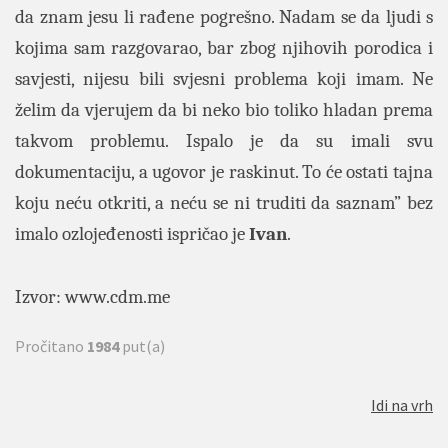
da znam jesu li rađene pogrešno. Nadam se da ljudi s
kojima sam razgovarao, bar zbog njihovih porodica i
savjesti, nijesu bili svjesni problema koji imam. Ne
želim da vjerujem da bi neko bio toliko hladan prema
takvom problemu. Ispalo je da su imali svu
dokumentaciju, a ugovor je raskinut. To će ostati tajna
koju neću otkriti, a neću se ni truditi da saznam” bez
imalo ozlojeđenosti ispričao je
Ivan
.
Izvor:
www.cdm.me
Pročitano
1984
put(a)
Idi na vrh