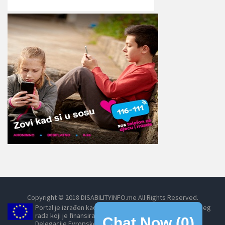
Copyright © 2018 DISABILITYINFO.me All Rights Reserved.
Portal je izrađen kao dio projekta Umrežavanjem do boljeg
rada koji je finansirala Evropska unija, posredstvom
Chat Now (
0
)
Delegacije Evropske unije u Crnoj Gori.