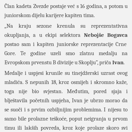
Član kadeta Zvezde postaje već s 16 godina, a potom u
juniorskom dijelu karijere kapiten tima.
„Na kraju sezone krenula su reprezentativna
okupljanja, a u ekipi selektora
Nebojše Bogavca
postao sam i kapiten juniorske reprezentacije Crne
Gore. Te godine uzeli smo zlatnu medalju na
Evropskom prvenstu B divizije u Skoplju”, priča
Ivan
.
Medalje i uspjesi krunile su tinejdžerski uzrast ovog
mladića. S nepunih 18, kroz osmijeh i skromno kaže,
toga nije bio svjestan. Međutim, pored sjaja i
blještavila početnih uspjeha, Ivan je ubrzo morao da
se suoči i s prvim ozbiljnijim problemima. I nijesu to
samo bile prolazne teškoće, poput neigranja u prvom
timu ili lakših povreda, kroz koje prolaze skoro svi