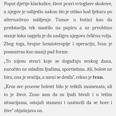
Poput dječije klackalice, život pravi vrtoglave skokove,
a njegov je uslijedio nakon što je otišao kod ljekara po
alternativno mišljenje. Tumor u butini kao da
predstavlja tek mastilo na papiru a uz prvobitno
stanje šoka uspjela je da nadigra njegova čelična volja.
Zbog toga, brojne hemioterapije i operaciju, Ivan je
posmatrao kao manji pad forme.
„To nijesu stvari koje se događaju svakog dana,
naročito ne mladim ljudima, sportistima. Ali, bolest ne
bira, ona je svačija, a meni se desila”, rekao je
Ivan.
„Kroz sve procese bolesti bilo je teških momenata, ali
to je život. Znao sam da su ljudi bivali i u težim
situacijama, ostajali stameni i nastavili da se bore i
žive” objašnjava on.