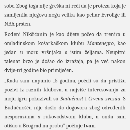
sobe. Zbog toga nije greška ni reći da je proteza koja je
zamijenila njegovu nogu velika kao pehar Evrolige ili
NBA prsten.
Rođeni Nikšićanin je kao dijete počeo da trenira u
omladinskom košarkaškom klubu
Montenegro
, kao
jedan u moru vršnjaka s istim željama. Neupitni
talenat brzo je došao do izražaja, pa je već nakon
dvije-tri godine bio primijećen.
„Kada sam napunio 15 godina, počeli su da pristižu
pozivi iz raznih klubova, a najviše interesovanja za
moju igru pokazivali su
Budućnost
i
Crvena zvezda
. S
Budućnošću nije došlo do dogovora zbog određenih
nesporazuma s rukovodstvom kluba, a onda sam
otišao u Beograd na probu” počinje
Ivan
.