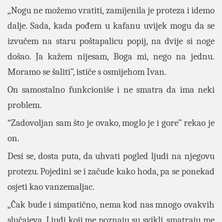
„Nogu ne možemo vratiti, zamijenila je proteza i idemo
dalje. Sada, kada pođem u kafanu uvijek mogu da se
izvučem na staru poštapalicu popij, na dvije si noge
došao. Ja kažem nijesam, Boga mi, nego na jednu.
Moramo se šaliti”, ističe s osmijehom Ivan.
On samostalno funkcioniše i ne smatra da ima neki
problem.
“Zadovoljan sam što je ovako, moglo je i gore” rekao je
on.
Desi se, dosta puta, da uhvati pogled ljudi na njegovu
protezu. Pojedini se i začude kako hoda, pa se ponekad
osjeti kao vanzemaljac.
„Čak bude i simpatično, nema kod nas mnogo ovakvih
slučajeva. Ljudi koji me poznaju su svikli, smatraju me