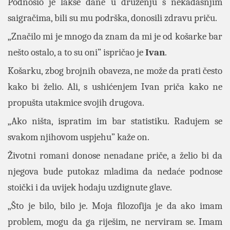
Podnosio je lakše dane u druženju s nekadašnjim
saigračima, bili su mu podrška, donosili zdravu priču.
„Značilo mi je mnogo da znam da mi je od košarke bar
nešto ostalo, a to su oni” ispričao je
Ivan
.
Košarku, zbog brojnih obaveza, ne može da prati često
kako bi želio. Ali, s ushićenjem Ivan priča kako ne
propušta utakmice svojih drugova.
„Ako ništa, ispratim im bar statistiku. Radujem se
svakom njihovom uspjehu” kaže on.
Životni romani donose nenadane priče, a želio bi da
njegova bude putokaz mladima da nedaće podnose
stoički i da uvijek hodaju uzdignute glave.
„Što je bilo, bilo je. Moja filozofija je da ako imam
problem, mogu da ga riješim, ne nerviram se. Imam