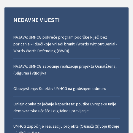
NEDAVNE
VIJESTI
NAJAVA: UMHCG pokreće program podrške Riječi bez
poricanja – Riječi koje vrijedi braniti (Words Without Denial -
Words Worth Defending (WWD))
NAJAVA: UMHCG započinje realizaciju projekta Osna(Ž)ena,
(S)igurna i v(I)dljiva
Obavještenje: Kolektiv UMHCG na godišnjem odmoru
Onlajn obuka za jačanje kapaciteta: politike Evropske unije,
demokratsko učešće i digitalno upravljanje
UMHCG započinje realizaciju projekta (O)snaži (S)voje (I)deje
- (E)i(U)ključi se!