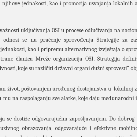
u njihove jednakosti, kao i promocija usvajanja lokalnih 
 o važnosti uključivanja OSI u procese odlučivanja na nacio
a odnosi se na praćenje sprovođenja Strategije za za
u jednakosti, kao i pripremu alternativnog izvještaja o spr
trane članica Mreže organizacija OSI. Strategija defini
ivnosti, koje su različiti državni organi dužni sprovesti”, ob
alan život, poštovanjem urođenog dostojanstva u lokalnoj z
a su mu na raspolaganju sve alatke, koje daju međunarodni 
a se dostiže odgovarajućim zapošljavanjem. Do dobrog 
luzivnog obrazovanja, odgovarajuće i efektivne mobilno