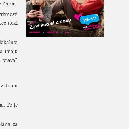
 Terzić.
tivnosti
eće neki
lokalnoj
da imaju
 prava”,
 vidu da
a. To je
plana za