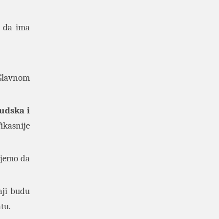
m da ima
 Glavnom
judska i
ikasnije
kujemo da
aji budu
tu.