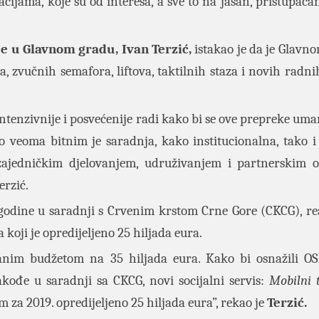
cijama, koje su od interesa, a sve to na jasan, pristupačan
je u Glavnom gradu, Ivan Terzić,
istakao je da je Glavn
a, zvučnih semafora, liftova, taktilnih staza i novih radni
ntenzivnije i posvećenije radi kako bi se ove prepreke uman
 veoma bitnim je saradnja, kako institucionalna, tako i
zajedničkim djelovanjem, udruživanjem i partnerskim
erzić.
 godine u saradnji s Crvenim krstom Crne Gore (CKCG), re
a koji je opredijeljeno 25 hiljada eura.
ćanim budžetom na 35 hiljada eura. Kako bi osnažili OS
akođe u saradnji sa CKCG, novi socijalni servis:
Mobilni 
om za 2019. opredijeljeno 25 hiljada eura”, rekao je
Terzić.