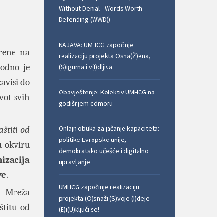
Without Denial - Words Worth
Defending (WWD))
NAJAVA: UMHCG započinje
erene na
realizaciju projekta Osna(Ž)ena,
hodno je
(S)igurna i v(I)dljiva
zavisi do
Obavještenje: Kolektiv UMHCG na
ivot svih
godišnjem odmoru
Onlajn obuka za jačanje kapaciteta:
štiti od
politike Evropske unije,
 okviru
demokratsko učešće i digitalno
izacija
upravljanje
ve
.
UMHCG započinje realizaciju
na Mreža
projekta (O)snaži (S)voje (I)deje -
štitu od
(E)i(U)ključi se!