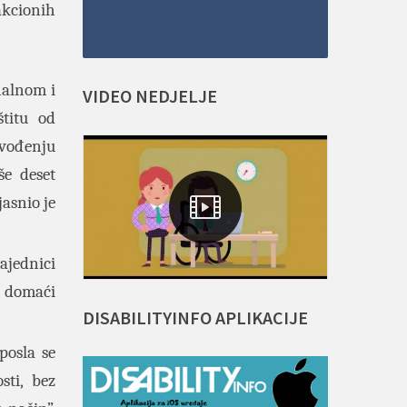
akcionih
nalnom i
VIDEO
NEDJELJE
štitu od
ovođenju
še deset
jasnio je
ajednici
i domaći
DISABILITYINFO
APLIKACIJE
posla se
sti, bez