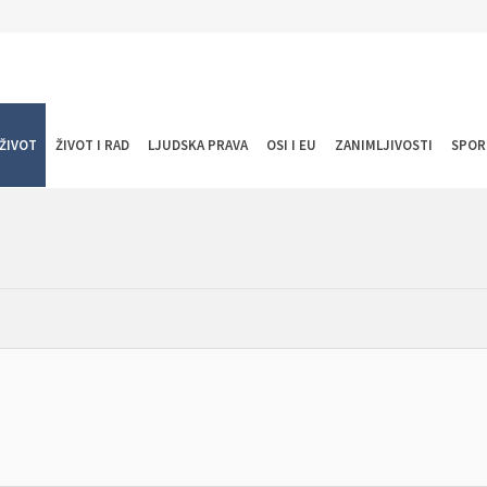
ŽIVOT
ŽIVOT I RAD
LJUDSKA PRAVA
OSI I EU
ZANIMLJIVOSTI
SPOR