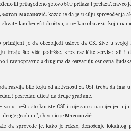
đeno ili prilagođeno gotovo 500 prilaza i prelaza”, naveo je
e, Goran Macanović,
kazao je da je u cilju sprovođenja ak
vi shvate kao benefit društva, a ne kao obavezu, koju nam
 primijeni je da obezbijedi uslove da OSI žive u svojoj 
 imaju što više podrške, kroz različite servise, ali i 
no i ravnopravno s drugima da ostvaruju osnovna ljudska
da razvija bilo koju od aktivnosti za OSI, treba da ima u
redan i posredan uticaj na druge građane.
e samo nešto što koriste OSI i nije samo namijenjen njim
a druge građane”, objasnio je
Macanović
.
lo da sprovede je, kako je rekao, donošenje lokalnog 