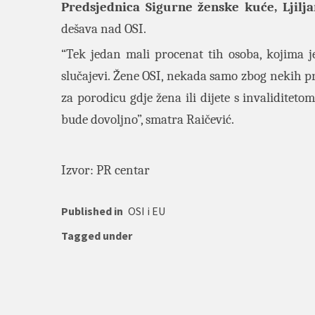
Predsjednica Sigurne ženske kuće, Ljilj
dešava nad OSI.
“Tek jedan mali procenat tih osoba, kojima je
slučajevi. Žene OSI, nekada samo zbog nekih pri
za porodicu gdje žena ili dijete s invaliditeto
bude dovoljno”, smatra Raičević.
Izvor: PR centar
Published in
OSI i EU
Tagged under