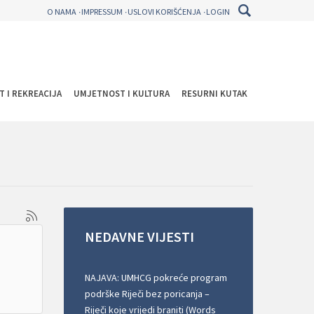
O NAMA
IMPRESSUM
USLOVI KORIŠĆENJA
LOGIN
T I REKREACIJA
UMJETNOST I KULTURA
RESURNI KUTAK
NEDAVNE
VIJESTI
NAJAVA: UMHCG pokreće program
podrške Riječi bez poricanja –
Riječi koje vrijedi braniti (Words