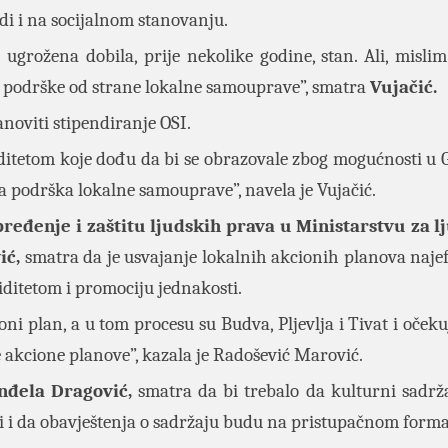
di i na socijalnom stanovanju.
 ugrožena dobila, prije nekolike godine, stan. Ali, misli
a podrške od strane lokalne samouprave”, smatra
Vujačić.
noviti stipendiranje OSI.
iditetom koje dođu da bi se obrazovale zbog mogućnosti u
ća podrška lokalne samouprave”, navela je Vujačić.
eđenje i zaštitu ljudskih prava u Ministarstvu za l
ić,
smatra da je usvajanje lokalnih akcionih planova najef
liditetom i promociju jednakosti.
cioni plan, a u tom procesu su Budva, Pljevlja i Tivat i oče
e akcione planove”, kazala je Radošević Marović.
nđela Dragović,
smatra da bi trebalo da kulturni sadrž
ji i da obavještenja o sadržaju budu na pristupačnom forma