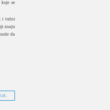
 koje se
 i tužni
ji znaju
o može da
JE..