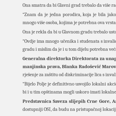
Ona smatra da bi Glavni grad trebalo da više ra
“Znam da je jedna porodica, koja je bila jako
mnogo više osoba, kojima je potrebna ova vrst
Ona je rekla da bi u Glavnom gradu trebalo usta
“Ovdje ima mnogo učenika i studenata s inval
gradu i mislim da je i u tom dijelu potrebna ve
Generalna direktorka Direktorata za unapr
manjinska prava, Blanka Radošević Marov
rješenje za zaštitu od diskriminacije lica s inva
“Bijelo Polje je definitivno usvojilo lokalni ak
bi i u tim opštinama mogli uskoro imati lokaln
Predstavnica Saveza slijepih Crne Gore, A
dostupniji OSI, da budu na pristupačnoj lokaci