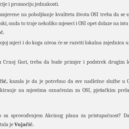
cije i promociju jednakosti.
smjerene na poboljšanje kvaliteta života OSI treba da se 
ki, onda to traje nekoliko mjeseci i OSI opet dolaze na istu i
ć.
oj mjeri i do koga nivoa će se razviti lokalna zajednica u 
 u Crnoj Gori, treba da bude primjer i podstrek drugim 
ić,
kazala je da je potrebno da sve nadležne službe u
kiranje na mjestima označenim za OSI, pješačkim prela
ilo sa sprovođenjem Akcinog plana za pristupačnost? Da
tala je
Vujačić.