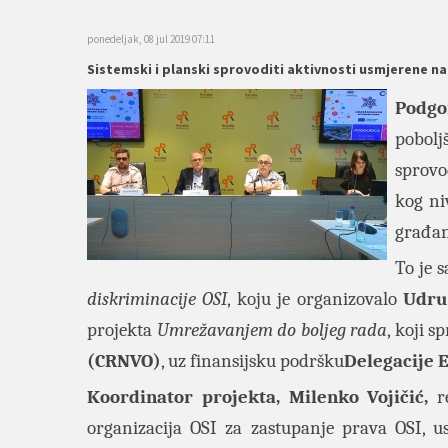
ponedeljak, 08 jul 2019 07:11
Sistemski i planski sprovoditi aktivnosti usmjerene na
Podgo
pobolj
sprovod
kog ni
građan
To je 
diskriminacije OSI
, koju je organizovalo
Udru
projekta
Umrežavanjem do boljeg rada
, koji s
(CRNVO)
, uz finansijsku podršku
Delegacije E
Koordinator projekta, Milenko Vojičić,
r
organizacija OSI za zastupanje prava OSI, u