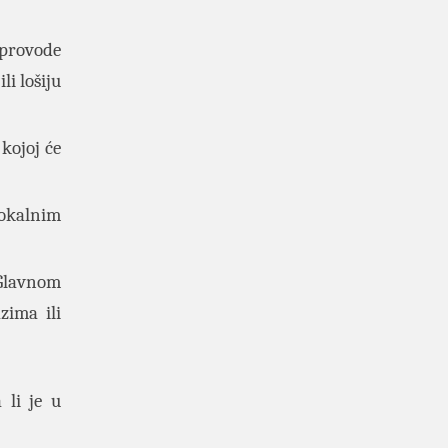
sprovode
li lošiju
kojoj će
lokalnim
 Glavnom
zima ili
 li je u