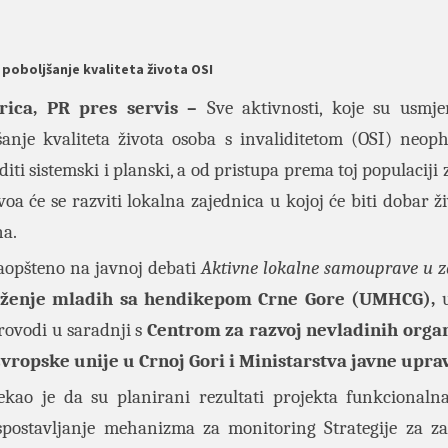
 poboljšanje kvaliteta života OSI
rica, PR pres servis –
Sve aktivnosti, koje su usmj
šanje kvaliteta života osoba s invaliditetom (OSI) neop
iti sistemski i planski, a od pristupa prema toj populaciji 
voa će se razviti lokalna zajednica u kojoj će biti dobar ž
a.
saopšteno na javnoj debati
Aktivne lokalne samouprave u za
ženje mladih sa hendikepom Crne Gore (UMHCG),
u
provodi u saradnji s
Centrom za razvoj nevladinih organ
vropske unije u Crnoj Gori i Ministarstva javne upra
ekao je da su planirani rezultati projekta funkcional
spostavljanje mehanizma za monitoring Strategije za za