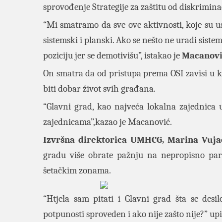
sprovođenje Strategije za zaštitu od diskrimina
“Mi smatramo da sve ove aktivnosti, koje su u
sistemski i planski. Ako se nešto ne uradi sistems
poziciju jer se demotivišu”, istakao je
Macanovi
On smatra da od pristupa prema OSI zavisi u koj
biti dobar život svih građana.
“Glavni grad, kao najveća lokalna zajednica
zajednicama”,kazao je Macanović.
Izvršna direktorica UMHCG, Marina Vujač
gradu više obrate pažnju na nepropisno par
šetačkim zonama.
“Htjela sam pitati i Glavni grad šta se des
potpunosti sproveden i ako nije zašto nije?” upi