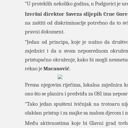
“U proteklih nekoliko godina, u Podgorici je ure
Izvršni direktor Saveza slijepih Crne Gor
na zaštiti od diskriminacije potrebno da to s
pravni dokument.
“Jedan od principa, koje je nužno da društvo
zajednici i da u svom neposrednom okruženju
pristupačno okruženje, kako bi mogli nesmeta
rekao je
Macanović
.
Prema njegovim riječima, lokalna zajednica ka
ono što se planira i predviđa za OSI ima nepos
“Tako jedan spušteni ivičnjak na trotoaru nij
olakšan pristup i za majke sa malom djecom i z
Među aktivnostima koje bi Glavni grad treba