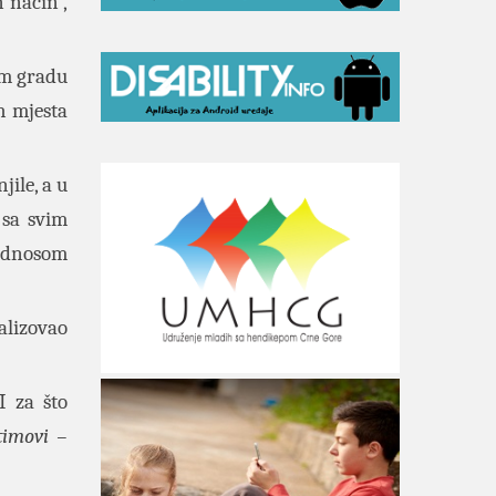
 način”,
om gradu
h mjesta
jile, a u
 sa svim
 odnosom
alizovao
I za što
timovi –