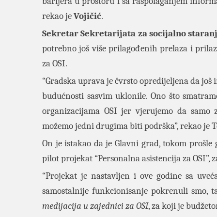
barijera u prostoru i sa raspolaganjem informa
rekao je
Vojičić
.
Sekretar Sekretarijata za socijalno staran
potrebno još više prilagođenih prelaza i prilaz
za OSI.
“Gradska uprava je čvrsto opredijeljena da još i
budućnosti sasvim uklonile. Ono što smatramo
organizacijama OSI jer vjerujemo da samo 
možemo jedni drugima biti podrška”, rekao je T
On je istakao da je Glavni grad, tokom prošle
pilot projekat “Personalna asistencija za OSI”, z
“Projekat je nastavljen i ove godine sa uve
samostalnije funkcionisanje pokrenuli smo, t
medijacija u zajednici za OSI
, za koji je budžet