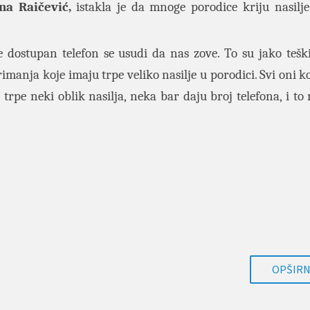
ana Raičević,
istakla je da mnoge porodice kriju nasilje
 dostupan telefon se usudi da nas zove. To su jako teški
manja koje imaju trpe veliko nasilje u porodici. Svi oni ko
m trpe neki oblik nasilja, neka bar daju broj telefona, i t
OPŠIRNI