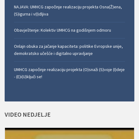
NAJAVA: UMHCG započinje realizaciju projekta Osna(Ž)ena,
(S)igurna i v(I)dljiva
Obavještenje: Kolektiv UMHCG na godišnjem odmoru
Onlajn obuka za jačanje kapaciteta: politike Evropske unije,
demokratsko učešće i digitalno upravljanje
UMHCG započinje realizaciju projekta (O)snaži (S)voje (I)deje
- (E)i(U)ključi se!
VIDEO
NEDJELJE