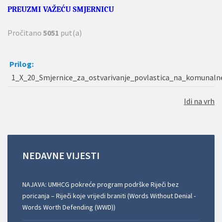
PREUZMI VAŽEĆU SMJERNICU
Pročitano
5051
put(a)
Prilog:
1_X_20_Smjernice_za_ostvarivanje_povlastica_na_komunaln
Idi na vrh
NEDAVNE
VIJESTI
NAJAVA: UMHCG pokreće program podrške Riječi bez
poricanja – Riječi koje vrijedi braniti (Words Without Denial -
Words Worth Defending (WWD))