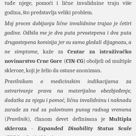
tuđe njege, pomoći i lične invalidnine traju više
godina, što predstavlja veliki problem.
Moj proces dobijanja lične invalidnine trajao je četiri
godine
.
Odbila me je dva puta prvostepena i dva puta
drugostepena komisija jer su samo gledali dijagnozu
,
a
ne simptome
, kaže za
Centar za istraživačko
novinarstvo Crne Gore
(
CIN
-
CG
) oboljeli od multiple
skleroze, koji je želio da ostane anoniman.
Pravilnikom o medicinskim indikacijama za
ostvarivanje prava na materijalno obezbjeđenje,
dodatka za njegu i pomoć, ličnu invalidninu i naknadu
zarade za rad sa polovinom punog radnog vremena
(
Pravilnik
), članom devet definisana je
Multipla
skleroza
-
Expanded Disability Status Scale