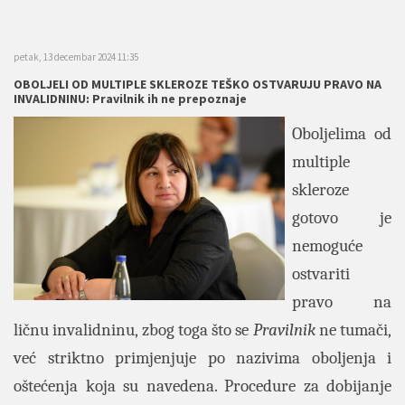
petak, 13 decembar 2024 11:35
OBOLJELI OD MULTIPLE SKLEROZE TEŠKO OSTVARUJU PRAVO NA
INVALIDNINU: Pravilnik ih ne prepoznaje
Oboljelima od
multiple
skleroze
gotovo je
nemoguće
ostvariti
pravo na
ličnu invalidninu, zbog toga što se
Pravilnik
ne tumači,
već striktno primjenjuje po nazivima oboljenja i
oštećenja koja su navedena. Procedure za dobijanje