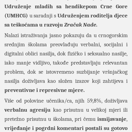
Udruženje mladih sa hendikepom Crne Gore
(UMHCG)
u saradnji s
Udruženjem roditelja djece
sa teškoćama u razvoju
Zračak Nade
.
Nalazi istraživanja jasno pokazuju da u crnogorskim
srednjim školama preovlađuju verbalni, socijalni i
digitalni oblici nasilja, dok fizičko i seksualno nasilje,
iako manje vidljivo, takođe predstavljaju relevantan
problem, dok se istovremeno suzbijanje vršnjačkog
nasilja doživljava kao složen izazov koji zahtijeva i
preventivne i represivne mjere.
Više od polovine učenika/ca, njih 59,8%, doživljava
verbalnu agresiju
kao prisutnu u velikoj mjeri ili
pretežno prisutnu u školama, pri čemu
ismijavanje
,
vrijeđanje i pogrdni komentari postali su gotovo