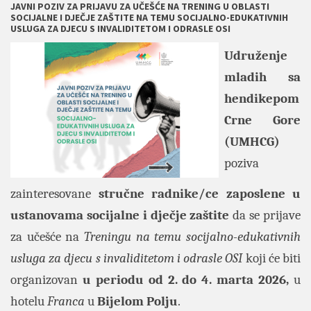
JAVNI POZIV ZA PRIJAVU ZA UČEŠĆE NA TRENING U OBLASTI
SOCIJALNE I DJEČJE ZAŠTITE NA TEMU SOCIJALNO-EDUKATIVNIH
USLUGA ZA DJECU S INVALIDITETOM I ODRASLE OSI
Udruženje
mladih sa
hendikepom
Crne Gore
(UMHCG)
poziva
zainteresovane
stručne radnike/ce zaposlene u
ustanovama socijalne i dječje zaštite
da se prijave
za učešće na
Treningu na temu socijalno-edukativnih
usluga za djecu s invaliditetom i odrasle OSI
koji će biti
organizovan
u periodu od 2. do 4. marta 2026,
u
hotelu
Franca
u
Bijelom Polju
.