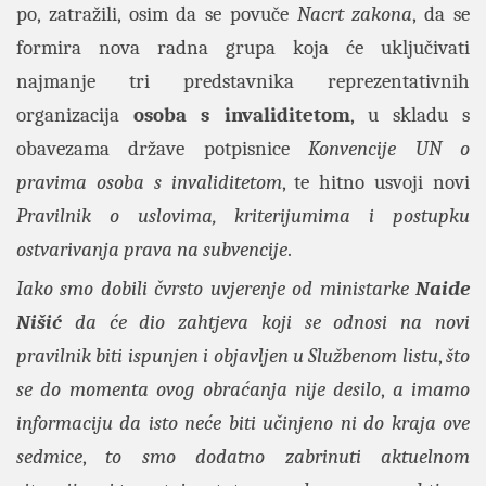
po, zatražili, osim da se povuče
Nacrt zakona
, da se
formira nova radna grupa koja će uključivati
najmanje tri predstavnika reprezentativnih
organizacija
osoba s invaliditetom
, u skladu s
obavezama države potpisnice
Konvencije UN o
pravima osoba s invaliditetom
, te hitno usvoji novi
Pravilnik o uslovima, kriterijumima i postupku
ostvarivanja prava na subvencije
.
Iako smo dobili čvrsto uvjerenje od ministarke
Naide
Nišić
da će dio zahtjeva koji se odnosi na novi
pravilnik biti ispunjen i objavljen u
Službenom listu
,
što
se do momenta ovog obraćanja nije desilo
,
a imamo
informaciju da isto neće biti učinjeno ni do kraja ove
sedmice
,
to smo dodatno zabrinuti aktuelnom