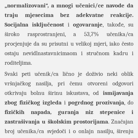
„normalizovani“, a mnogi učenici/ce navode da
traju mjesecima bez adekvatne reakcije.
Socijalna isključenost
i
ogovaranje
, takođe, su
široko rasprostranjeni, a 53,7% učenika/ca
procjenjuje da su prisutni u velikoj mjeri, iako često
ostaju nevidlnastavnicimaom i stručnom kadru i
roditeljima.
Svaki peti učenik/ca lično je doživio neki oblik
vršnjačkog nasilja, pri čemu otvoreni odgovori
otkrivaju bolnu širinu iskustava, od
ismijavanja
zbog fizičkog izgleda
i
pogrdnog prozivanja
, do
fizičkih napada, guranja niz stepenice i
zastrašivanja u školskim prostorijama
. Značajan
broj učenika/ca svjedoči i o onlajn nasilju, širenju