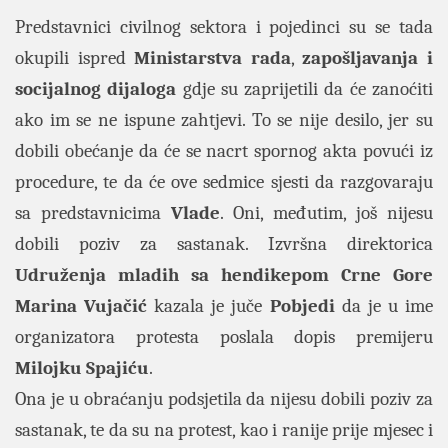
Predstavnici civilnog sektora i pojedinci su se tada
okupili ispred
Ministarstva rada
,
zapošljavanja i
socijalnog dijaloga
gdje su zaprijetili da će zanoćiti
ako im se ne ispune zahtjevi. To se nije desilo, jer su
dobili obećanje da će se nacrt spornog akta povući iz
procedure, te da će ove sedmice sjesti da razgovaraju
sa predstavnicima
Vlade
. Oni, međutim, još nijesu
dobili poziv za sastanak. Izvršna direktorica
Udruženja mladih sa hendikepom Crne Gore
Marina Vujačić
kazala je juče
Pobjedi
da je u ime
organizatora protesta poslala dopis premijeru
Milojku Spajiću
.
Ona je u obraćanju podsjetila da nijesu dobili poziv za
sastanak, te da su na protest, kao i ranije prije mjesec i