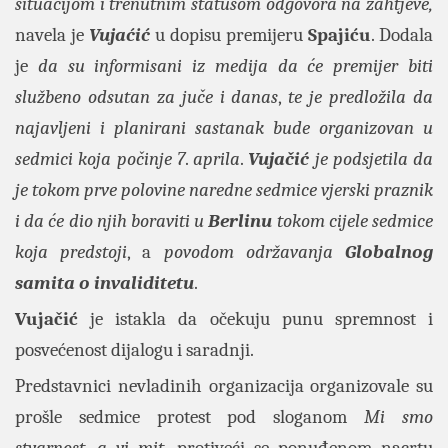
situacijom i trenutnim statusom odgovora na zahtjeve,
navela je
Vujaćić
u dopisu premijeru
Spajiću
. Dodala
je
da su informisani iz medija da će premijer biti
službeno odsutan za juče i danas
,
te je predložila da
najavljeni i planirani sastanak bude organizovan u
sedmici koja počinje 7
.
aprila
.
Vujačić
je podsjetila da
je tokom prve polovine naredne sedmice vjerski praznik
i da će dio njih boraviti u
Berlinu
tokom cijele sedmice
koja predstoji
, a
povodom održavanja
Globalnog
samita o invaliditetu
.
Vujačić
je istakla da očekuju punu spremnost i
posvećenost dijalogu i saradnji.
Predstavnici nevladinih organizacija organizovale su
prošle sedmice protest pod sloganom
Mi smo