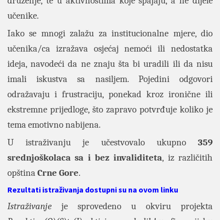
druženje, te u aktivnostima koje spajaju, a ne dijele
učenike.
Iako se mnogi zalažu za institucionalne mjere, dio
učenika/ca izražava osjećaj nemoći ili nedostatka
ideja, navodeći da ne znaju šta bi uradili ili da nisu
imali iskustva sa nasiljem. Pojedini odgovori
odražavaju i frustraciju, ponekad kroz ironične ili
ekstremne prijedloge, što zapravo potvrđuje koliko je
tema emotivno nabijena.
U istraživanju je učestvovalo ukupno
359
srednjoškolaca sa i bez invaliditeta
, iz različitih
opština
Crne Gore
.
Rezultati istraživanja dostupni su na ovom linku
Istraživanje
je sprovedeno u okviru projekta