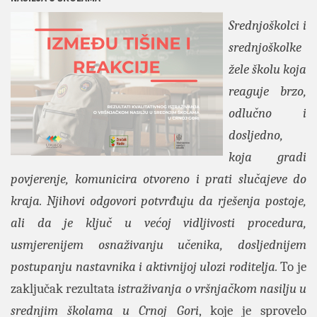
Srednjoškolci i
srednjoškolke
žele školu koja
reaguje brzo,
odlučno i
dosljedno,
koja gradi
povjerenje, komunicira otvoreno i prati slučajeve do
kraja. Njihovi odgovori potvrđuju da rješenja postoje,
ali da je ključ u većoj vidljivosti procedura,
usmjerenijem osnaživanju učenika, dosljednijem
postupanju nastavnika i aktivnijoj ulozi roditelja.
To je
zaključak rezultata
istraživanja o vršnjačkom nasilju u
srednjim školama u Crnoj Gori
, koje je sprovelo