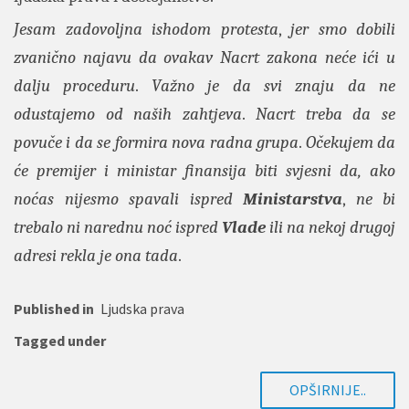
Jesam zadovoljna ishodom protesta
,
jer smo dobili
zvanično najavu da ovakav Nacrt zakona neće ići u
dalju proceduru
.
Važno je da svi znaju da ne
odustajemo od naših zahtjeva
.
Nacrt treba da se
povuče i da se formira nova radna grupa
.
Očekujem da
će premijer i ministar finansija biti svjesni da, ako
noćas nijesmo spavali ispred
Ministarstva
,
ne bi
trebalo ni narednu noć ispred
Vlade
ili na nekoj drugoj
adresi rekla je ona tada
.
Published in
Ljudska prava
Tagged under
OPŠIRNIJE..