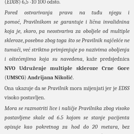
(
EDDS
) 6,5 -10 100 odsto.
Pored ostvarivanja prava na tuđu njegu i
pomoć
,
Pravilnikom se garantuje i lična invalidnina
koja je
,
skoro
,
pa neostvariva za oboljele od multiple
skleroze
,
posebno zbog toga što se Pravilnik najčešće ne
tumači
,
već striktno primjenjuje po nazivima oboljenja
i oštećenjima koja su navedena
, kaže predsjednica
NVO Udruženje multiple skleroze Crne Gore
(
UMSCG
)
Andrijana Nikolić
.
Ona ukazuje da se
Pravilnik
mora mijenjati jer je
EDSS
visoko postavljen.
Mora se razmotriti lice i naličje Pravilnika zbog visoko
postavljene skale od 6
.
5 kojom se stanje pacijenta
opisuje kao pokretnog za hod do 20 metara
,
bez