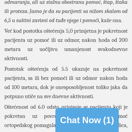
odmaranja
,
ali uz stalnu obostranu pomoć
,
štap
,
štaka
ili proteza
.
Jasno je da su pacijenti sa nižom skalom od
6
,
5 u suštini zavisni od tuđe njege i pomoći
, kaže ona.
Već kod postotka oštećenja 5,0 primjetna je pokretnost
pacijenta uz pomoć ili uz odmor, nakon hoda od 200
metara uz uočljivu umanjenost svakodnevne
aktivnosti.
Postotak oštećenja od 5.5 ukazuje na pokretnost
pacijenta, sa ili bez pomoći ili uz odmor nakon hoda
od 100 metara, dok je onesposobljenost toliko jaka da
potpuno utiče na sve dnevne aktivnosti.
Oštećenost od 6.0 odsto pripisuje se pacijentu koji je
pokretan uz povremenu i/ili stalnu pomoć
Chat Now (
1
)
ortopedskog pomagala, štapa, štaka, proteza, hodalica,