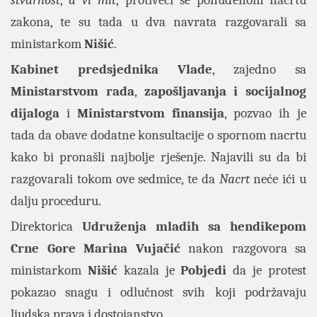
stvarnost
,
a vi mit
, protiveći se ponuđenom nacrtu
zakona, te su tada u dva navrata razgovarali sa
ministarkom
Nišić
.
Kabinet predsjednika
Vlade
, zajedno sa
Ministarstvom rada
,
zapošljavanja i socijalnog
dijaloga
i
Ministarstvom finansija
, pozvao ih je
tada da obave dodatne konsultacije o spornom nacrtu
kako bi pronašli najbolje rješenje. Najavili su da bi
razgovarali tokom ove sedmice, te da
Nacrt
neće ići u
dalju proceduru.
Direktorica
Udruženja mladih sa hendikepom
Crne Gore Marina Vujačić
nakon razgovora sa
ministarkom
Nišić
kazala je
Pobjedi
da je protest
pokazao snagu i odlučnost svih koji podržavaju
ljudska prava i dostojanstvo.