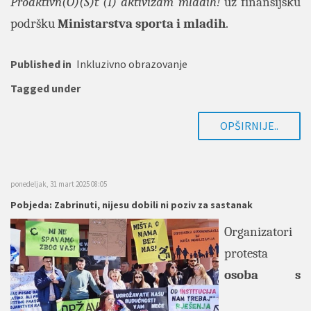
Proaktivn(O)(S)t (I) aktivizam mladih!
uz finansijsku
podršku
Ministarstva sporta i mladih
.
Published in
Inkluzivno obrazovanje
Tagged under
OPŠIRNIJE..
ponedeljak, 31 mart 2025 08:05
Pobjeda: Zabrinuti, nijesu dobili ni poziv za sastanak
Organizatori
protesta
osoba s