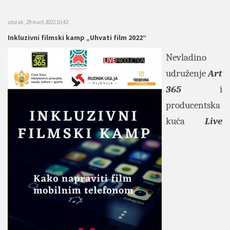
utorak, 29 mart 2022 10:42
Inkluzivni filmski kamp „Uhvati film 2022“
Nevladino
udruženje
Art
365
i
producentska
kuća
Live