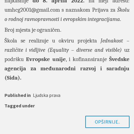
najkasnije
do 8. aprila 2022.
na mejl adresu:
umhcg2001@gmail.com
s naznakom Prijava za
Školu
o rodnoj ravnopravnosti i evropskim integracijama
.
Broj mjesta je ograničen.
Škola se realizuje u okviru projekta
Jednakost –
različite i vidljive (Equality – diverse and visible)
uz
podršku
Evropske unije
, i kofinansiranje
Švedske
agencija za međunarodni razvoj i saradnju
(Sida).
Published in
Ljudska prava
Tagged under
OPŠIRNIJE..