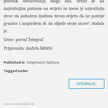
početak ostvarivanja moga sna. Šetati se na
najvažnijim pistama na svijetu za mene je najvažnija
stvar da pokažem ljudima širom svijeta da ne postoje
granice i inspirišem ih da slijede svoje snove“, dodala
je.
Izvor: portal
Telegraf
Pripremila: Anđela Miličić
Published in
Umjetnost i kultura
Tagged under
OPŠIRNIJE..
četvrtak, 03 mart 2022 13:49