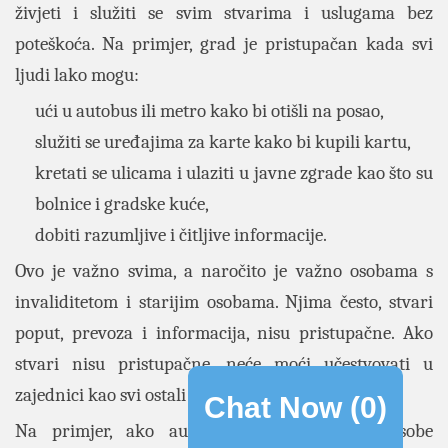
živjeti i služiti se svim stvarima i uslugama bez
poteškoća. Na primjer, grad je pristupačan kada svi
ljudi lako mogu:
ući u autobus ili metro kako bi otišli na posao,
služiti se uređajima za karte kako bi kupili kartu,
kretati se ulicama i ulaziti u javne zgrade kao što su
bolnice i gradske kuće,
dobiti razumljive i čitljive informacije.
Ovo je važno svima, a naročito je važno osobama s
invaliditetom i starijim osobama. Njima često, stvari
poput, prevoza i informacija, nisu pristupačne. Ako
stvari nisu pristupačne, neće moći učestvovati u
zajednici kao svi ostali ljudi. Biće zapostavljeni.
Chat Now (
0
)
Na primjer, ako autobusi nemaju rampe, osobe