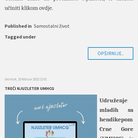
učiniti klikom
ovdje
.
Published in
Samostalni život
Tagged under
OPŠIRNIJE..
četvrtak, 10 februar 2022 12:01
TREĆI NJUZLETER UMHCG
Udruženje
mladih sa
hendikepom
Crne Gore