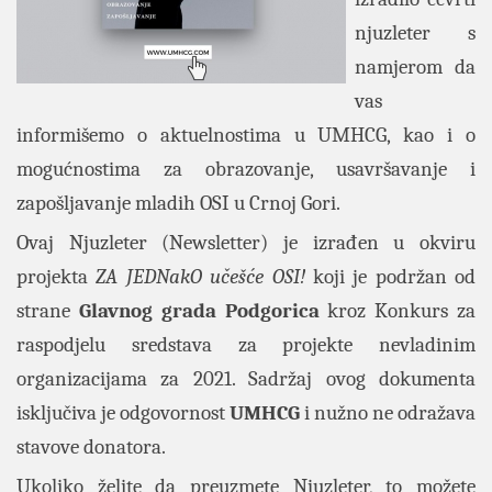
njuzleter s
namjerom da
vas
informišemo o aktuelnostima u UMHCG, kao i o
mogućnostima za obrazovanje, usavršavanje i
zapošljavanje mladih OSI u Crnoj Gori.
Ovaj Njuzleter (Newsletter) je izrađen u okviru
projekta
ZA JEDNakO učešće OSI!
koji je podržan od
strane
Glavnog grada Podgorica
kroz Konkurs za
raspodjelu sredstava za projekte nevladinim
organizacijama za 2021. Sadržaj ovog dokumenta
isključiva je odgovornost
UMHCG
i nužno ne odražava
stavove donatora.
Ukoliko želite da preuzmete Njuzleter, to možete