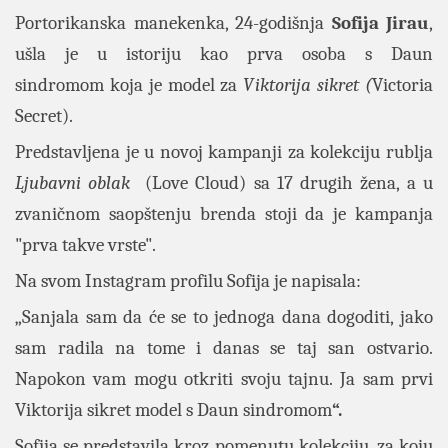
Portorikanska manekenka, 24-godišnja
Sofija Jirau
,
ušla je u istoriju kao prva osoba s
Daun
sindromom
koja je model za
Viktorija sikret (
Victoria
Secret).
Predstavljena je u novoj kampanji za kolekciju rublja
Ljubavni oblak
(Love Cloud) sa 17 drugih žena, a u
zvaničnom saopštenju brenda stoji da je kampanja
"prva takve vrste".
Na svom Instagram profilu Sofija je napisala:
„Sanjala sam da će se to jednoga dana dogoditi, jako
sam radila na tome i danas se taj san ostvario.
Napokon vam mogu otkriti svoju tajnu. Ja sam prvi
Viktorija sikret model s Daun sindromom
“.
Sofija se predstavila kroz pomenutu kolekciju, za koju