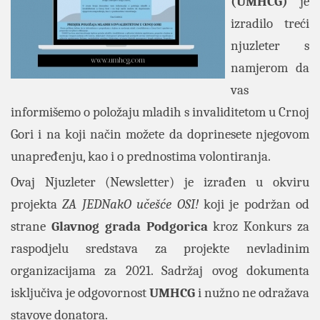
(UMHCG)
je
izradilo treći
njuzleter s
namjerom da
vas
informišemo o položaju mladih s invaliditetom u Crnoj
Gori i na koji način možete da doprinesete njegovom
unapređenju, kao i o prednostima volontiranja.
Ovaj Njuzleter (Newsletter) je izrađen u okviru
projekta
ZA JEDNakO učešće OSI!
koji je podržan od
strane
Glavnog grada Podgorica
kroz Konkurs za
raspodjelu sredstava za projekte nevladinim
organizacijama za 2021. Sadržaj ovog dokumenta
isključiva je odgovornost
UMHCG
i nužno ne odražava
stavove donatora.