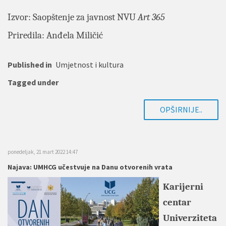
Izvor: Saopštenje za javnost NVU
Art 365
Priredila: Anđela Miličić
Published in
Umjetnost i kultura
Tagged under
OPŠIRNIJE..
ponedeljak, 21 mart 2022 14:47
Najava: UMHCG učestvuje na Danu otvorenih vrata
Karijerni
centar
Univerziteta