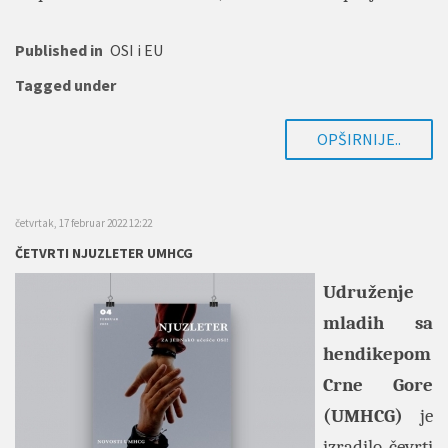
Published in
OSI i EU
Tagged under
OPŠIRNIJE..
četvrtak, 17 februar 2022 12:22
ČETVRTI NJUZLETER UMHCG
Udruženje
mladih sa
hendikepom
Crne Gore
(UMHCG)
je
izradilo čevrti