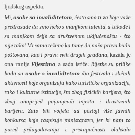
ljudskog aspekta.
Mi
,
osobe sa invaliditetom
,
često smo ti za koje važe
predrasude da smo neko s manjkom talenta
,
a takođe i
sa manjkom želje za društvenom uključenošću
-
što
nije tako
!
Mi samo težimo ka tome da naša prava budu
poštovana
,
kao i prava svih drugih građana
, kazala je
ona ranije
Vijestima
, a sada ističe:
Rijetke su prilike
kada su
osobe s invalidtetom
dio festivala i sličnih
aktivnosti koje organizuju kako turističke organizacije
,
tako i kulturne istitucije
,
što zbog fizičkih barijera
,
što
zbog unaprijed popunjenih mjesta i društvenih
barijera
.
Zato bih voljela da postoji više javnih
konkursa koje raspisuje ministarstvo
,
jer bi nam to
pored prilagođavanja i pristupačnosti olakšalo