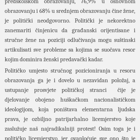
predškolskom obrazovanju, 76,9% u osnovnom
obrazovanju i 68% u srednjem obrazovanju čine žene,
je politički neodgovorno. Politički je nekorektno
zanemariti činjenicu da građanski orijentisane i
stručne žene na poziciji odlučivanja mogu suštinski
artikulisati sve probleme sa kojima se suočava resor
kojim dominira ženski predavački kadar.
Političko umjesto stručnog pozicioniranja u resoru
obrazovanja ga je i dovelo u nezavidan položaj, a
ustupanje prosvjete političkoj stranci čije je
djelovanje obojeno huškačkom nacionalističkom
ideologijom, koja poništava elementarna ljudska
prava, je ozbiljno patrijarhalno licemjerstvo koje
zaslužuje naš najradikalniji protest! Osim toga je i
političko licemjerstvo, jer ovaploćuje sve ono što je