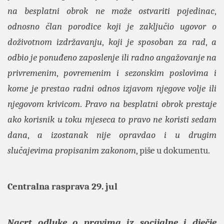
na besplatni obrok ne može ostvariti pojedinac
,
odnosno član
porodice koji je zaključio ugovor o
doživotnom izdržavanju
,
koji je sposoban za rad
,
a
odbio je ponuđeno zaposlenje ili radno angažovanje na
privremenim
,
povremenim i sezonskim poslovima i
kome je prestao radni odnos izjavom njegove volje ili
njegovom krivicom
.
Pravo na besplatni obrok prestaje
ako korisnik u toku mjeseca to pravo ne koristi sedam
dana
,
a izostanak nije opravdao i u drugim
slučajevima propisanim zakonom
, piše u dokumentu.
Centralna rasprava 29. jul
Nacrt odluke o pravima iz socijalne i dječje