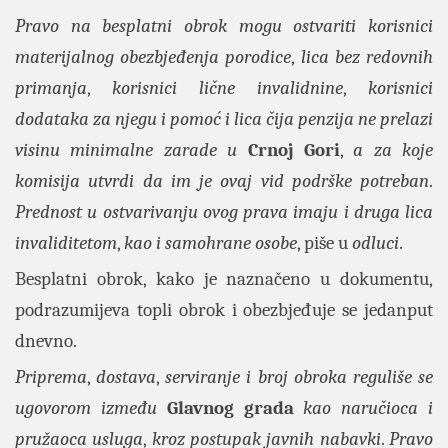
Pravo na besplatni obrok mogu ostvariti korisnici
materijalnog obezbjeđenja porodice
,
lica bez redovnih
primanja
,
korisnici lične invalidnine
,
korisnici
dodataka za njegu i pomoć i lica čija penzija ne prelazi
visinu minimalne zarade u
Crnoj Gori
,
a za koje
komisija utvrdi da im je ovaj vid podrške potreban
.
Prednost u ostvarivanju ovog prava imaju i druga lica
invaliditetom
,
kao i samohrane osobe
, piše u
odluci
.
Besplatni obrok, kako je naznačeno u dokumentu,
podrazumijeva topli obrok i obezbjeđuje se jedanput
dnevno.
Priprema
,
dostava
,
serviranje i broj obroka reguliše se
ugovorom između
Glavnog grada
kao naručioca i
pružaoca usluga
,
kroz postupak javnih nabavki
.
Pravo