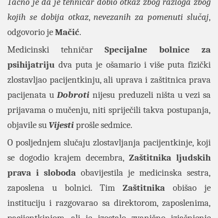
Tačno je da je tehničar dobio otkaz zbog razloga zbog
kojih se dobija otkaz
,
nevezanih za pomenuti slučaj
,
odgovorio je
Mačić
.
Medicinski tehničar
Specijalne bolnice za
psihijatriju
dva puta je ošamario i više puta fizički
zlostavljao pacijentkinju, ali uprava i zaštitnica prava
pacijenata u
Dobroti
nijesu preduzeli ništa u vezi sa
prijavama o mučenju, niti spriječili takva postupanja,
objavile su
Vijesti
prošle sedmice.
O posljednjem slučaju zlostavljanja pacijentkinje, koji
se dogodio krajem decembra,
Zaštitnika ljudskih
prava i sloboda
obavijestila je medicinska sestra,
zaposlena u bolnici. Tim
Zaštitnika
obišao je
instituciju i razgovarao sa direktorom, zaposlenima,