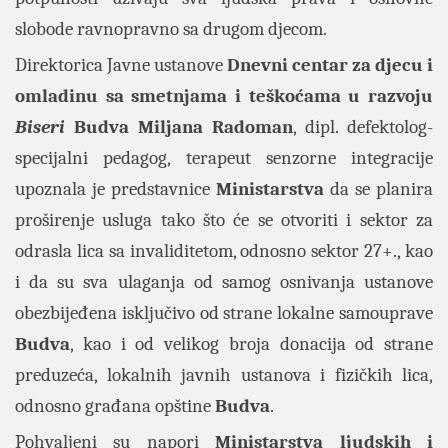
slobode ravnopravno sa drugom djecom.
Direktorica Javne ustanove
Dnevni centar za djecu i
omladinu sa smetnjama i teškoćama u razvoju
Biseri
Budva
Miljana Radoman
, dipl. defektolog-
specijalni pedagog, terapeut senzorne integracije
upoznala je predstavnice
Ministarstva
da se planira
proširenje usluga tako što će se otvoriti i sektor za
odrasla lica sa invaliditetom, odnosno sektor 27+., kao
i da su sva ulaganja od samog osnivanja ustanove
obezbijeđena isključivo od strane lokalne samouprave
Budva
, kao i od velikog broja donacija od strane
preduzeća, lokalnih javnih ustanova i fizičkih lica,
odnosno građana opštine
Budva
.
Pohvaljeni su napori
Ministarstva ljudskih i