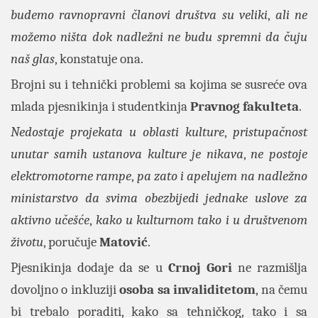
budemo ravnopravni članovi društva su veliki
,
ali ne
možemo ništa dok nadležni ne budu spremni da čuju
naš glas
, konstatuje ona.
Brojni su i tehnički problemi sa kojima se susreće ova
mlada pjesnikinja i studentkinja
Pravnog fakulteta
.
Nedostaje projekata u oblasti kulture
,
pristupačnost
unutar samih ustanova kulture je nikava
,
ne postoje
elektromotorne rampe
,
pa zato i apelujem na nadležno
ministarstvo da svima obezbijedi jednake uslove za
aktivno učešće
,
kako u kulturnom tako i u društvenom
životu
, poručuje
Matović
.
Pjesnikinja dodaje da se u
Crnoj Gori
ne razmišlja
dovoljno o inkluziji
osoba sa invaliditetom
, na čemu
bi trebalo poraditi, kako sa tehničkog, tako i sa