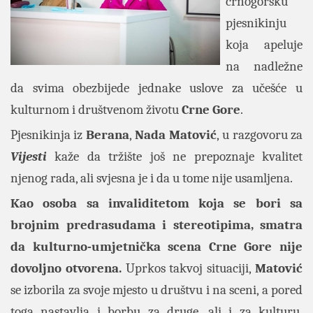
crnogorsku
pjesnikinju
koja apeluje
na nadležne
da svima obezbijede jednake uslove za učešće u
kulturnom i društvenom životu
Crne Gore
.
Pjesnikinja iz
Berana
,
Nada Matović
, u razgovoru za
Vijesti
kaže da tržište još ne prepoznaje kvalitet
njenog rada, ali svjesna je i da u tome nije usamljena.
Kao osoba sa invaliditetom koja se bori sa
brojnim predrasudama i stereotipima, smatra
da kulturno-umjetnička scena Crne Gore nije
dovoljno otvorena.
Uprkos takvoj situaciji,
Matović
se izborila za svoje mjesto u društvu i na sceni, a pored
toga nastavlja i borbu za druge, ali i za kulturu,