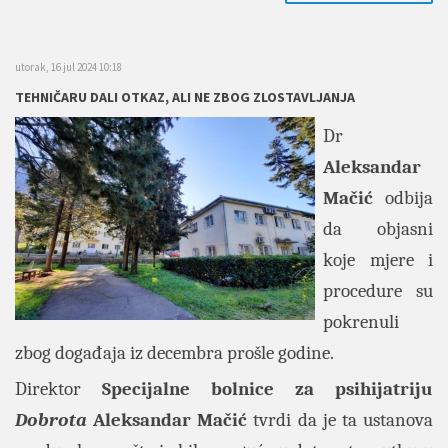
utorak, 16 jul 2024 10:18
TEHNIČARU DALI OTKAZ, ALI NE ZBOG ZLOSTAVLJANJA
Dr
Aleksandar
Mačić
odbija
da objasni
koje mjere i
procedure su
pokrenuli
zbog događaja iz decembra prošle godine.
Direktor
Specijalne bolnice za psihijatriju
Dobrota
Aleksandar Mačić
tvrdi da je ta ustanova