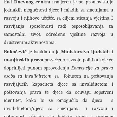
Rad
Dnevnog centra
usmjeren je na promovisanje
jednakih mogućnosti djece i mladih sa smetnjama u
razvoju i njihovo učešće, sa ciljem sticanja vještina I
razvijanja sposobnosti radi osposobljavanja za
samostalni život. određene vještine razvoja u
društvenim aktivnostima.
Rakočević
je istakla da je
Ministarstvo ljudskih i
manjinskih prava
posvećeno razvoju politika koje će
doprinijeti punom sprovođenju
Konvencije za prava
osoba sa invaliditetom
, sa fokusom na poštovanja
razvijajućih kapaciteta djece sa invaliditetom i
poštovanja prava te djece da očuvaju sopstveni
identitet, kako bi se omogućilo da djeca s
invaliditetom/djeca sa smetnjama u razvoju i
potpunosti uživaju sva ljudska prava i osnovne