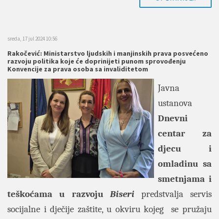
sreda, 17 jul 2024 10:56
Rakočević: Ministarstvo ljudskih i manjinskih prava posvećeno
razvoju politika koje će doprinijeti punom sprovođenju
Konvencije za prava osoba sa invaliditetom
Javna
ustanova
Dnevni
centar za
djecu i
omladinu sa
smetnjama i
teškoćama u razvoju
Biseri
predstvalja servis
socijalne i dječije zaštite, u okviru kojeg se pružaju