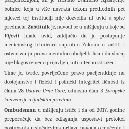
pacijentkinjom, ali je izostalo zvanično izjašnjenje
bolnice, koja u više navrata tokom prethodnih pet
mjeseci toj instituciji nije dozvolila ni uvid u spise
predmeta.
Zaštitnik
je, navodi se u mišljenju u koje su
Vijesti
imale uvid, zaključio da je postupanje
medicinskog tehničara suprotno Zakonu o zaštiti i
ostvarivanju prava mentalno oboljelih lica i da slučaj
nije blagovremeno prijavljen, niti interno istražen.
Time je, tvrde, povrijeđeno pravo pacijentkinje na
dostojanstvo i fizički i psihički integritet ličnosti iz
člana 28
Ustava Crne Gor
e
, odnosno član 3
Evropske
konvencije o ljudskim pravima
.
Ombudsman
u mišljenju ističe i da od 2017. godine
preporučuje da bez odlaganja uspostavi protokol
postupanja u slučajevima prijave navoda o mučenju i