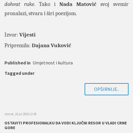
dohvat ruke
. Tako i
Nada Matović
svoj svemir
pronalazi, stvara i širi poezijom.
Izvor:
Vijesti
Pripremila:
Dajana Vuković
Published in
Umjetnost i kultura
Tagged under
OPŠIRNIJE..
utorak, 16 jul 2024 12:39
OSTAVITI PROFESIONALKU DA VODI KLJUČNI RESOR U VLADI CRNE
GORE