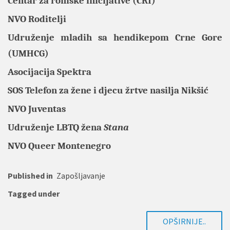
Centar za romske inicijative (CRI)
NVO Roditelji
Udruženje mladih sa hendikepom Crne Gore
(UMHCG)
Asocijacija Spektra
SOS Telefon za žene i djecu žrtve nasilja Nikšić
NVO Juventas
Udruženje LBTQ žena
Stana
NVO Queer Montenegro
Published in
Zapošljavanje
Tagged under
OPŠIRNIJE..