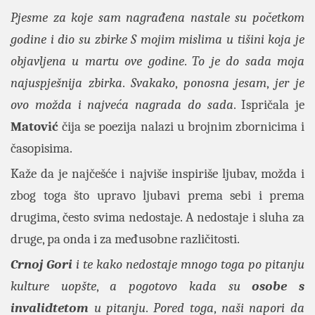
Pjesme za koje sam nagrađena nastale su početkom
godine i dio su zbirke
S mojim mislima u tišini
koja je
objavljena u martu ove godine
.
To je do sada moja
najuspješnija zbirka
.
Svakako
,
ponosna jesam
,
jer je
ovo možda i najveća nagrada do sada
. Ispričala je
Matović
čija se poezija nalazi u brojnim zbornicima i
časopisima.
Kaže da je najčešće i najviše inspiriše ljubav, možda i
zbog toga što upravo ljubavi prema sebi i prema
drugima, često svima nedostaje. A nedostaje i sluha za
druge, pa onda i za međusobne različitosti.
Crnoj Gori
i te kako nedostaje mnogo toga po pitanju
kulture uopšte
,
a pogotovo kada su
osobe s
invalidtetom
u pitanju
.
Pored toga
,
naši napori da