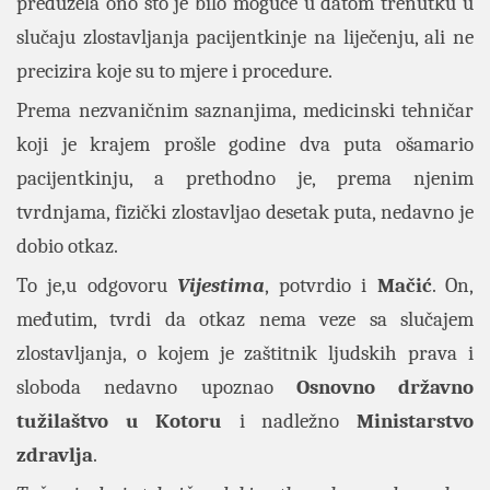
preduzela ono što je bilo moguće u datom trenutku u
slučaju zlostavljanja pacijentkinje na liječenju, ali ne
precizira koje su to mjere i procedure.
Prema nezvaničnim saznanjima, medicinski tehničar
koji je krajem prošle godine dva puta ošamario
pacijentkinju, a prethodno je, prema njenim
tvrdnjama, fizički zlostavljao desetak puta, nedavno je
dobio otkaz.
To je,u odgovoru
Vijestima
, potvrdio i
Mačić
. On,
međutim, tvrdi da otkaz nema veze sa slučajem
zlostavljanja, o kojem je zaštitnik ljudskih prava i
sloboda nedavno upoznao
Osnovno državno
tužilaštvo u Kotoru
i nadležno
Ministarstvo
zdravlja
.