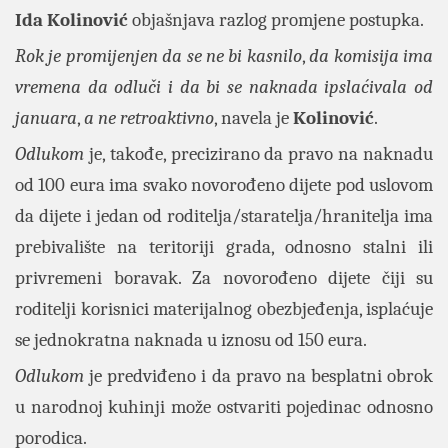
Ida Kolinović
objašnjava razlog promjene postupka.
Rok je promijenjen da se ne bi kasnilo
,
da komisija ima
vremena da odluči i da bi se naknada ipslaćivala od
januara
,
a ne retroaktivno
, navela je
Kolinović
.
Odlukom
je, takođe, precizirano da pravo na naknadu
od 100 eura ima svako novorođeno dijete pod uslovom
da dijete i jedan od roditelja/staratelja/hranitelja ima
prebivalište na teritoriji grada, odnosno stalni ili
privremeni boravak. Za novorođeno dijete čiji su
roditelji korisnici materijalnog obezbjeđenja, isplaćuje
se jednokratna naknada u iznosu od 150 eura.
Odlukom
je predviđeno i da pravo na besplatni obrok
u narodnoj kuhinji može ostvariti pojedinac odnosno
porodica.