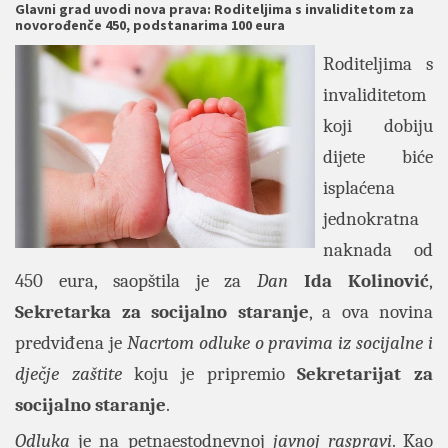
Glavni grad uvodi nova prava: Roditeljima s invaliditetom za
novorođenče 450, podstanarima 100 eura
Roditeljima s
invaliditetom
koji dobiju
dijete biće
isplaćena
jednokratna
naknada od
450 eura, saopštila je za
Dan
Ida Kolinović
,
Sekretarka za socijalno staranje
, a ova novina
predviđena je
Nacrtom odluke o pravima iz socijalne i
dječje zaštite
koju je pripremio
Sekretarijat za
socijalno staranje
.
Odluka
je na petnaestodnevnoj
javnoj raspravi
. Kao