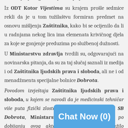
Iz
ODT Kotor
Vijestima
su krajem prošle sedmice
rekli da je u tom tužilaštvu formiran predmet na
osnovu mišljenja
Zaštitnika
, kako bi se ocijenilo da li
u radnjama nekog lica ima elemenata krivičnog djela
za koje se gonjenje preduzima po službenoj dužnosti.
U
Ministarstvu zdravlja
tvrdili su, odgovarajući na
novinarska pitanja, da su za taj slučaj saznali iz medija
i od
Zaštitnika ljudskih prava i sloboda
, ali ne i od
menadžmenta specijalne bolnice
Dobrota
.
Povodom izvještaja
Zaštitnika ljudskih prava i
sloboda
,
u kojem se navodi da je medicinski tehničar
više puta fizički zlostavljao pacijenta u ustanovi
SB
Chat Now (
0
)
Dobrota
,
Ministarstvo zdravlja
j
e odmah po
dobijanju ovog akta
,
pisanim putem zatražilo