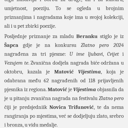
umjetnost, poeziju. To se ogleda u brojnim
priznanjima i nagradama koje ima u svojoj kolekciji,
ali i u pet zbirki poezije.
Posljednje priznanje za mladu
Beranku
stiglo je iz
Šapca
gdje je na konkursu
Zlatno pero 2024
nagrađena za tri pjesme:
U ime ljubavi
,
Cvijet
i
Vezujem te
. Zvanična dodjela nagrada biće održana u
oktobru, kazala je
Matović
Vijestima
, koja je
odabrana među 62 nagrađenih od 118 prijavljenih
pjesnika iz regiona.
Matović
je
Vijestima
objasnila da
je u pitanju zvanična nagrada na festivalu
Zlatno pero
čiji je predsjedniik
Novica Trifunović
, te da nema
rangiranja po mjestima, već se dodjeljuju zlato, srebro
i bronza, u vidu medalje.