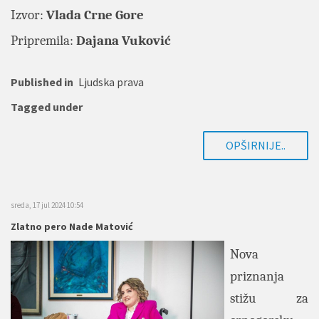
Izvor:
Vlada Crne Gore
Pripremila:
Dajana Vuković
Published in
Ljudska prava
Tagged under
OPŠIRNIJE..
sreda, 17 jul 2024 10:54
Zlatno pero Nade Matović
Nova
priznanja
stižu za