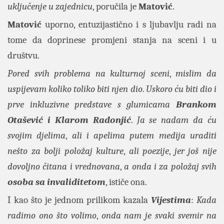
uključenje u zajednicu
, poručila je
Matović
.
Matović
uporno, entuzijastično i s ljubavlju radi na
tome da doprinese promjeni stanja na sceni i u
društvu.
Pored svih problema na kulturnoj sceni
,
mislim da
uspijevam koliko toliko biti njen dio
.
Uskoro ću biti dio i
prve inkluzivne predstave s glumicama
Brankom
Otašević
i Klarom Radonjić
.
Ja se nadam da ću
svojim djelima
,
ali i apelima putem medija uraditi
nešto za bolji položaj kulture
,
ali poezije
,
jer još nije
dovoljno čitana i vrednovana
,
a onda i za položaj svih
osoba sa invaliditetom
, ističe ona.
I kao što je jednom prilikom kazala
Vijestima
:
Kada
radimo ono što volimo
,
onda nam je svaki svemir na