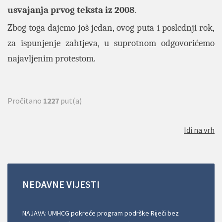
usvajanja prvog teksta iz 2008
.
Zbog toga dajemo još jedan, ovog puta i poslednji rok,
za ispunjenje zahtjeva, u suprotnom odgovorićemo
najavljenim protestom.
Pročitano
1227
put(a)
Idi na vrh
NEDAVNE
VIJESTI
NAJAVA: UMHCG pokreće program podrške Riječi bez