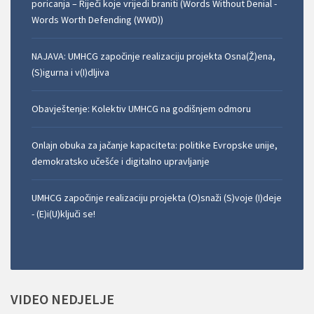
poricanja – Riječi koje vrijedi braniti (Words Without Denial -
Words Worth Defending (WWD))
NAJAVA: UMHCG započinje realizaciju projekta Osna(Ž)ena,
(S)igurna i v(I)dljiva
Obavještenje: Kolektiv UMHCG na godišnjem odmoru
Onlajn obuka za jačanje kapaciteta: politike Evropske unije,
demokratsko učešće i digitalno upravljanje
UMHCG započinje realizaciju projekta (O)snaži (S)voje (I)deje
- (E)i(U)ključi se!
VIDEO
NEDJELJE