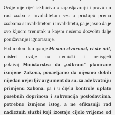
Ovdje nije riječ isključivo o zapošljavanju i pravu na
rad osoba s invaliditetom već o pristupu prema
osobama s invaliditetom i invaliditetu, pa je jasno da je
ovo ključni trenutak u kojem nećemo dozvoliti dalje
ponižavanje i ignorisanje.
Pod motom kampanje
Mi smo stvarnost, vi ste mit
,
misleći ovdje na nemušti i neuspjeli
pokušaj
Ministarstva da „odbrani“ planirane
izmjene Zakona, ponavljamo da nijesmo dobili
nijedan uvjerljiv argument da su, za adekvatniju
primjenu Zakona,
pa i u dijelu
kontrole uplate
posebnih doprinosa i subvencija poslodavcima,
potrebne izmjene istog, a ne efikasniji rad
nadležnih službi koji izostaje cijelo vrijeme od