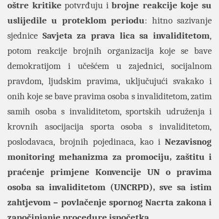
oštre kritike
potvrđuju i
brojne reakcije koje su
uslijedile u proteklom periodu
: hitno sazivanje
sjednice
Savjeta za prava lica sa invaliditetom
,
potom reakcije brojnih organizacija koje se bave
demokratijom i učešćem u zajednici, socijalnom
pravdom, ljudskim pravima, uključujući svakako i
onih koje se bave pravima osoba s invaliditetom, zatim
samih osoba s invaliditetom, sportskih udruženja i
krovnih asocijacija sporta osoba s invaliditetom,
poslodavaca, brojnih pojedinaca, kao i
Nezavisnog
monitoring mehanizma za promociju, zaštitu i
praćenje primjene Konvencije UN o pravima
osoba sa invaliditetom (UNCRPD
),
sve sa istim
zahtjevom – povlačenje spornog Nacrta zakona i
započinjanje procedure ispočetka.