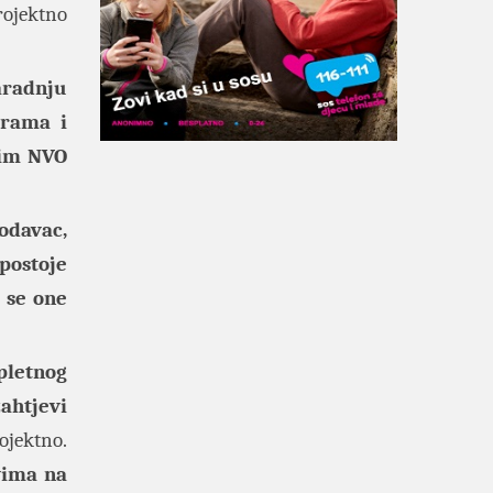
rojektno
aradnju
erama i
nim NVO
odavac,
 postoje
 se one
pletnog
ahtjevi
ojektno.
vima na