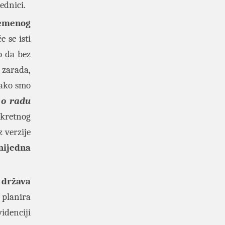
ednici.
remenog
 se isti
o da bez
 zarada,
Iako smo
 o radu
nkretnog
 verzije
nijedna
a
država
 planira
idenciji