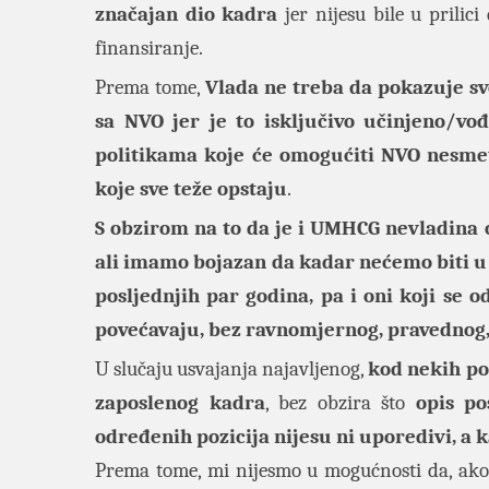
značajan dio kadra
jer nijesu bile u prilic
finansiranje.
Prema tome,
Vlada ne treba da pokazuje s
sa NVO jer je to isključivo učinjeno/vo
politikama koje će omogućiti NVO nesmet
koje sve teže opstaju
.
S obzirom na to da je i UMHCG nevladina 
ali imamo bojazan da kadar nećemo biti u 
posljednjih par godina, pa i oni koji se 
povećavaju, bez ravnomjernog, pravednog,
U slučaju usvajanja najavljenog,
kod nekih po
zaposlenog kadra
, bez obzira što
opis po
određenih pozicija nijesu ni uporedivi, a k
Prema tome, mi nijesmo u mogućnosti da, ako