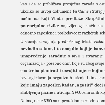
kao i da se približava prosječna zarada s ost
ukoliko se usvoji dokument
Fisklalne strategij
način na koji Vlada predlaže Skupštini
potencijalne rizike
najavljenog i način na k
odnosno zaposlene i poslodavce iz različitih se
U slučaju usvajanja predloženog teksta
Fiskal
nevladin sektor, i to onaj dio koji je ist
unapređenje saradnje s NVO
i stvaranje 
organizacija - posebno onih koje su zbog svoje
ona
treba planirati i usvojiti mjere kojima 
bez sagledavanja negativnih uticaja i time sp
koje imaju zaposlen kadar „ugušiti“, doći
slabljenj
a jačine i uticaja NVO
, osim onih k
Naime, neke
NVO
su u proteklom periodu, domi