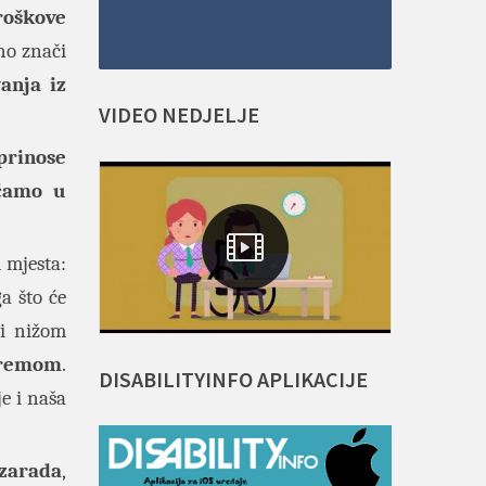
troškove
no znači
anja iz
VIDEO
NEDJELJE
prinose
ćamo u
 mjesta:
a što će
i nižom
premom
.
DISABILITYINFO
APLIKACIJE
je i naša
 zarada
,