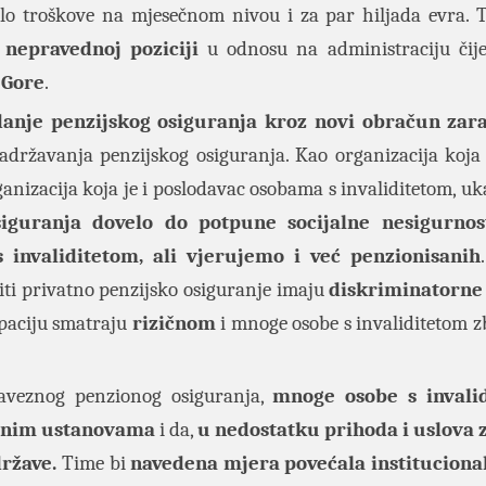
lo troškove na mjesečnom nivou i za par hiljada evra.
u
nepravednoj poziciji
u odnosu na administraciju čij
 Gore
.
idanje penzijskog osiguranja kroz novi obračun zar
adržavanja penzijskog osiguranja. Kao organizacija koja
rganizacija koja je i poslodavac osobama s invaliditetom, u
iguranja dovelo do potpune socijalne nesigurnos
 invaliditetom, ali vjerujemo i već penzionisanih
ti privatno penzijsko osiguranje imaju
diskriminatorne
paciju smatraju
rizičnom
i mnoge osobe s invaliditetom z
baveznog penzionog osiguranja,
mnoge osobe s invali
alnim ustanovama
i da,
u nedostatku prihoda i uslova z
ržave.
Time bi
navedena mjera povećala institucional