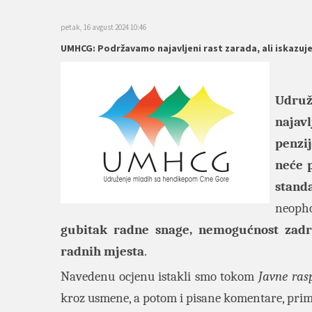
petak, 16 avgust 2024 10:46
UMHCG: Podržavamo najavljeni rast zarada, ali iskazu
Udruž
najavl
penzi
neće p
stand
neoph
gubitak radne snage, nemogućnost zadrž
radnih mjesta
.
Navedenu ocjenu istakli smo tokom
Javne ras
kroz usmene, a potom i pisane komentare, primj