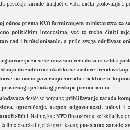
i da povećaju zarade, imajući u vidu način poslovanja i p
voj odnos prema NVO formiranjem ministarstva za s
đeno političkim interes
ima, već to treba činiti mj
an rad i funkcionisanje, a prije svega održivost o
organizacija za sebe možemo reći da smo veliki posl
stanju da zadržimo ukoliko se nastave trendovi koji
odnose na način povećanja zarada i sektore u kojima
 pravičnog i jednakog pristupa prema svima.
slodavaca
desiće se potpuno
približavanje zarada kom
slova, opterećenje,
stepen odgovornosti, uslovi i z
amoli slični
. Naime, kao
NVO
finansiramo se isključivo pr
 želimo zadržati cjelokupan kadar,
povećamo zarade s