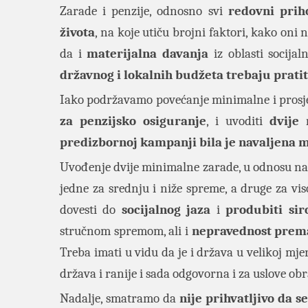
Zarade i penzije, odnosno svi
redovni prih
života
, na koje utiču brojni faktori, kako oni
da i
materijalna davanja
iz oblasti socijaln
državnog i lokalnih budžeta trebaju prati
Iako podržavamo povećanje minimalne i prosj
za penzijsko osiguranje
, i uvoditi
dvije
predizbornoj kampanji bila je navaljena 
Uvođenje dvije minimalne zarade, u odnosu na 
jedne za srednju i niže spreme, a druge za vi
dovesti do
socijalnog jaza
i
produbiti si
stručnom spremom, ali i
nepravednost prem
Treba imati u vidu da je i država u velikoj mjer
država i ranije i sada odgovorna i za uslove ob
Nadalje, smatramo da
nije prihvatljivo da 