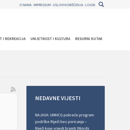
O NAMA
IMPRESSUM
USLOVI KORIŠĆENJA
LOGIN
T I REKREACIJA
UMJETNOST I KULTURA
RESURNI KUTAK
NEDAVNE
VIJESTI
NAJAVA: UMHCG pokreće program
podrške Riječi bez poricanja –
Riječi koje vrijedi braniti (Words