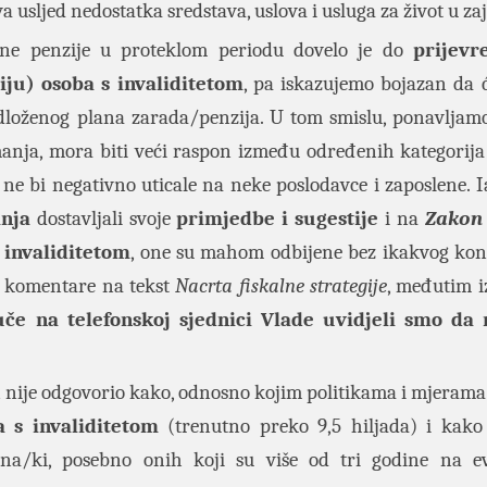
 usljed nedostatka sredstava, uslova i usluga za život u zaj
lne penzije u proteklom periodu dovelo je do
prijev
iju) osoba s invaliditetom
, pa iskazujemo bojazan da će
redloženog plana zarada/penzija. U tom smislu, ponavljam
anja, mora biti veći raspon između određenih kategorija
 ne bi negativno uticale na neke poslodavce i zaposlene. 
anja
dostavljali svoje
primjedbe i sugestije
i na
Zakon
 invaliditetom
, one su mahom odbijene bez ikakvog ko
uz komentare na tekst
Nacrta fiskalne strategije
, međutim iz
uče na telefonskoj sjednici Vlade uvidjeli smo da 
n nije odgovorio kako, odnosno kojim politikama i mjeram
a s invaliditetom
(trenutno preko 9,5 hiljada) i kako
ana/ki, posebno onih koji su više od tri godine na ev