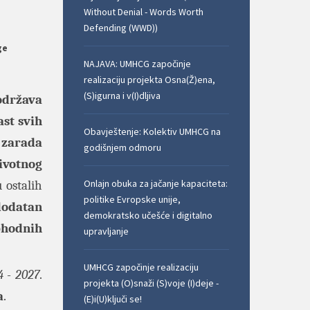
Without Denial - Words Worth
Defending (WWD))
ge
NAJAVA: UMHCG započinje
realizaciju projekta Osna(Ž)ena,
(S)igurna i v(I)dljiva
održava
ast svih
Obavještenje: Kolektiv UMHCG na
 zarada
godišnjem odmoru
životnog
Onlajn obuka za jačanje kapaciteta:
 ostalih
politike Evropske unije,
dodatan
demokratsko učešće i digitalno
phodnih
upravljanje
UMHCG započinje realizaciju
4 - 2027
.
projekta (O)snaži (S)voje (I)deje -
a
.
(E)i(U)ključi se!