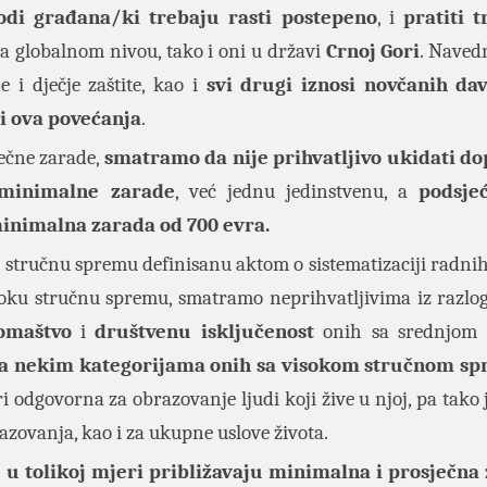
odi građana/ki trebaju rasti postepeno
, i
pratiti 
 na globalnom nivou, tako i oni u državi
Crnoj Gori
. Naved
e i dječje zaštite, kao i
svi drugi iznosi novčanih dav
ti ova povećanja
.
ečne zarade,
smatramo da nije prihvatljivo ukidati do
 minimalne zarade
, već jednu jedinstvenu, a
podsje
minimalna zarada od 700 evra.
stručnu spremu definisanu aktom o sistematizaciji radnih
soku stručnu spremu, smatramo neprihvatljivima iz razlog
romaštvo
i
društvenu isključenost
onih sa srednjom 
a nekim kategorijama onih sa visokom stručnom s
i odgovorna za obrazovanje ljudi koji žive u njoj, pa tako 
razovanja, kao i za ukupne uslove života.
se u tolikoj mjeri približavaju minimalna i prosječna