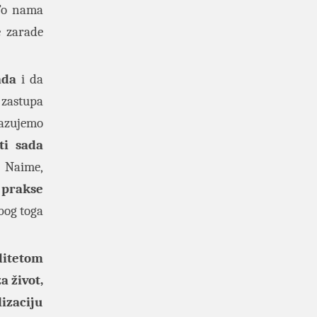
 To nama
e zarade
ada
i da
 zastupa
kazujemo
ti sada
. Naime,
 prakse
bog toga
ditetom
a život,
izaciju