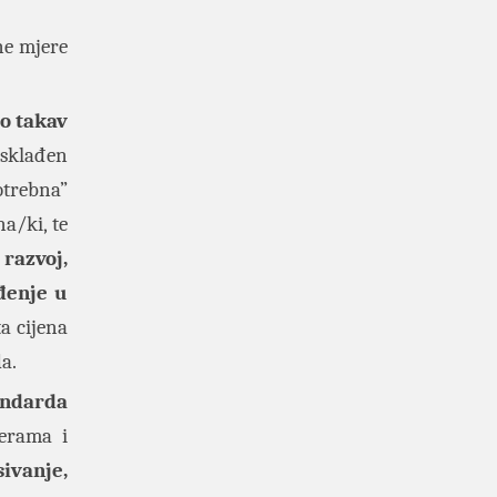
ne mjere
o takav
usklađen
otrebna”
na/ki, te
razvoj,
đenje u
a cijena
da.
andarda
erama i
ivanje,