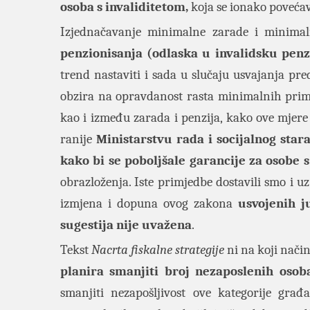
osoba s invaliditetom,
koja se ionako povećava
Izjednačavanje minimalne zarade i minima
penzionisanja (odlaska u invalidsku penz
trend nastaviti i sada u slučaju usvajanja p
obzira na opravdanost rasta minimalnih prim
kao i između zarada i penzija, kako ove mjere
ranije
Ministarstvu rada i socijalnog star
kako bi se poboljšale garancije za osobe s
obrazloženja. Iste primjedbe dostavili smo i 
izmjena i dopuna ovog zakona
usvojenih j
sugestija nije uvažena
.
Tekst
Nacrta fiskalne strategije
ni na koji nači
planira smanjiti broj nezaposlenih osob
smanjiti nezapošljivost ove kategorije građ