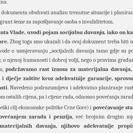
ina.
a dokumenta obuhvati analizu trenutne situacije i planira
 grant šeme za zapošljavanje osoba s invaliditetom.
enta Vlade, uvodi pojam
socijalna davanja,
iako on ka
ore.
Zbog toga smo ukazali i da ovaj dokument treba biti 
ode o usmjeravanju „socijalnih davanja tamo gdje su p
ve, o njenoj humanosti i dobroj volji, nego o pravima građa
tu,
podržavamo rast iznosa za materijalna davanja, 
i dječje zaštite kroz adekvatnije garancije, sprovo
sti
. Navedeno podrazumijeva i adekvatno planiranje rast
tom ostalih cijena, pa i cijene rada, odnosno povećanja zara
teški cilj ekonomske politike Crne Gore) i
povećavanje st
povećanjem zarada i penzija
, već brojnim drugim mj
aterijalnih davanja, njihovo adekvatnije propis