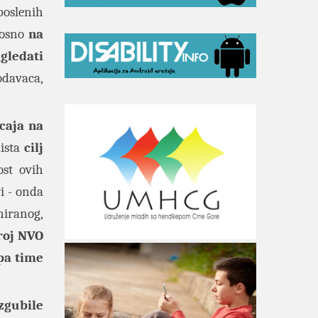
poslenih
nosno
na
gledati
odavaca,
caja na
ista
cilj
ost ovih
i - onda
niranog,
roj NVO
 pa time
zgubile