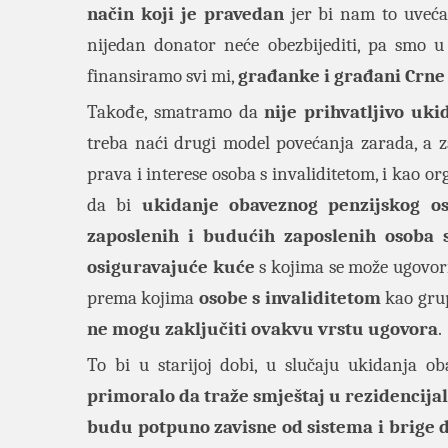
način koji je pravedan
jer bi nam to uveća
nijedan donator neće obezbijediti, pa smo 
finansiramo svi mi,
građanke i građani Crne
Takođe, smatramo da
nije prihvatljivo uk
treba naći drugi model povećanja zarada, a z
prava i interese osoba s invaliditetom, i kao o
da bi
ukidanje obaveznog penzijskog os
zaposlenih i budućih zaposlenih osoba s
osiguravajuće kuće
s kojima se može ugovori
prema kojima
osobe s invaliditetom
kao gru
ne mogu zaključiti ovakvu vrstu ugovora
.
To bi u starijoj dobi, u slučaju ukidanja o
primoralo da traže smještaj u rezidencij
budu potpuno zavisne od sistema i brige d