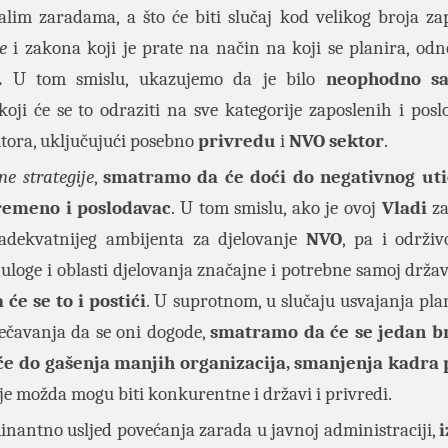
alim zaradama, a što će biti slučaj kod velikog broja za
e
i zakona koji je prate na način na koji se planira, od
.
U tom smislu, ukazujemo da je bilo
neophodno sa
oji će se to odraziti na sve kategorije zaposlenih i posl
ktora, uključujući posebno
privredu
i
NVO sektor
.
ne strategije
,
smatramo da će doći do negativnog uti
ovremeno i poslodavac
. U tom smislu, ako je ovoj
Vladi
za
adekvatnijeg ambijenta za djelovanje
NVO
, pa i održiv
 uloge i oblasti djelovanja značajne i potrebne samoj držav
će se to i postići
. U suprotnom, u slučaju usvajanja pla
rečavanja da se oni dogode,
smatramo da će se jedan b
 će do gašenja manjih organizacija, smanjenja kadra
oje možda mogu biti konkurentne i državi i privredi.
nantno usljed povećanja zarada u javnoj administraciji,
i