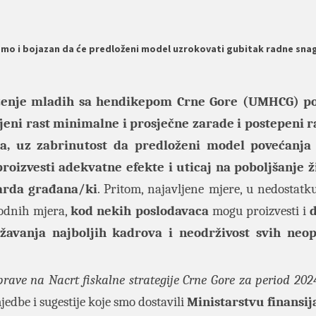
jemo i bojazan da će predloženi model uzrokovati gubitak radne sna
enje mladih sa hendikepom Crne Gore (UMHCG)
p
jeni rast minimalne i prosječne zarade i postepeni r
ja, uz zabrinutost da predloženi model povećanja
roizvesti adekvatne efekte i uticaj na poboljšanje 
arda građana/ki
. Pritom, najavljene mjere, u nedostatku
odnih mjera,
kod nekih poslodavaca
mogu proizvesti i
avanja najboljih kadrova i neodrživost svih neo
prave na Nacrt fiskalne strategije Crne Gore za period 202
edbe i sugestije koje smo dostavili
Ministarstvu finansij