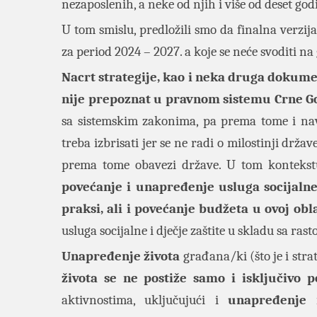
nezaposlenih, a neke od njih i više od deset god
U tom smislu, predložili smo da finalna verzij
za period 2024 – 2027. a koje se neće svoditi na
Nacrt strategije, kao i neka druga dokum
nije prepoznat u pravnom sistemu Crne G
sa sistemskim zakonima, pa prema tome i nav
treba izbrisati jer se ne radi o milostinji drža
prema tome obavezi države. U tom konteks
povećanje i unapređenje usluga socijalne 
praksi, ali i povećanje budžeta u ovoj obla
usluga socijalne i dječje zaštite u skladu sa ras
Unapređenje života
građana/ki (što je i stra
života se ne postiže samo i isključivo 
aktivnostima, uključujući i
unapređenje m