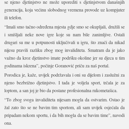
se njeno djetinjstvo ne može uporediti s djetinjstvom današnjih
generacija, koja većinu slobodnog vremena provode uz kompjuter
ili telefon.
“Imali smo tačno određena mjesta gdje smo se okupljali, družili se
i smišljali neke nove igre koje su nam bile zanimljive. Ostali
drugari su me u potpunosti uključivali u igru, što znači da nikad
nijesu pravili razliku zbog mog invaliditeta. Smatram da je jako
važno da kroz djetinstvo imate podršku okoline jer su djeca u tim
godinama iskrena”, počinje Goranović priču za naš portal.
Porodica je, kaže, uvijek podržavala i oni su dijelom i zaslužni za
njeno bezbrižno djetinjstvo. I tada je voljela sport, trčala je za
loptom, a san joj je bio da postane profesionalna rukometašica.
“To zbog svoga invaliditeta nijesam mogla da ostvarim. Ostao je
žal zato što se ne bavim tim sportom, ali sam uvijek osjećala da
pripadam nekom sportu, i da bih mogla da se bavim time”, navodi
ona.