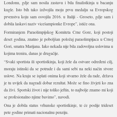
Londonu, gdje sam nosila zastavu i bila finalistkinja u bacanju
kugle. Isto bih tako izdvojila moju prvu medalju sa Evropskog
prvenstva koju sam osvojila 2016. u Italiji - Groseto, gdje sam i
dobila laskavi naziv vicešampionke Evrope”, ističe ona.
Formiranjem Paraolimpijskog Komiteta Crne Gore, koji postoji
deset godina, znatno je poboljšan položaj paraolimpijaca u Crnoj
Gori, smatra Marijana. Iako nekada nije bila zadovoljna uslovima u
kojima trenira, danas je drugačije.
“Svaki sportista ili sportistkinja, koji žele da ostvare određeni cilj,
moraju istinski da se potrude i da sami sebi na neki način stvore
uslove. Na kraju se isplati onima koji stvarno žele da rade, država
je tu uvijek da nagradi dobar rezultat. Može se fino živjeti ko zna
da živi. Sportski život i nije toliko jeftin, to najbolje znamo mi koji
se profesionalno njime bavimo”, navodi.
Ona je dobila status vrhunske sportistkinje, te će poslije trideset
pete godine primati nacionalnu penziju.