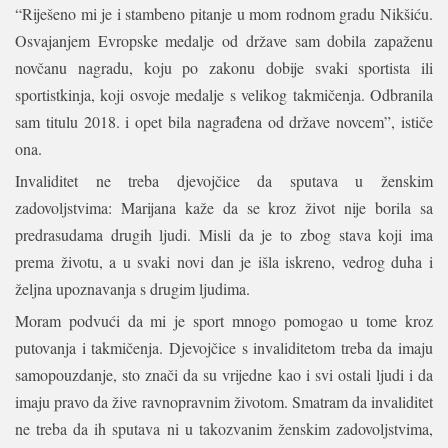
“Riješeno mi je i stambeno pitanje u mom rodnom gradu Nikšiću.
Osvajanjem Evropske medalje od države sam dobila zapaženu
novčanu nagradu, koju po zakonu dobije svaki sportista ili
sportistkinja, koji osvoje medalje s velikog takmičenja. Odbranila
sam titulu 2018. i opet bila nagrađena od države novcem”, ističe
ona.
Invaliditet ne treba djevojčice da sputava u ženskim
zadovoljstvima: Marijana kaže da se kroz život nije borila sa
predrasudama drugih ljudi. Misli da je to zbog stava koji ima
prema životu, a u svaki novi dan je išla iskreno, vedrog duha i
željna upoznavanja s drugim ljudima.
Moram podvući da mi je sport mnogo pomogao u tome kroz
putovanja i takmičenja. Djevojčice s invaliditetom treba da imaju
samopouzdanje, sto znači da su vrijedne kao i svi ostali ljudi i da
imaju pravo da žive ravnopravnim životom. Smatram da invaliditet
ne treba da ih sputava ni u takozvanim ženskim zadovoljstvima,