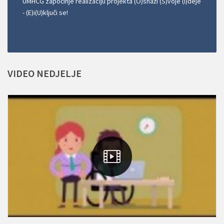
UMHCG započinje realizaciju projekta (O)snaži (S)voje (I)deje
- (E)i(U)ključi se!
VIDEO
NEDJELJE