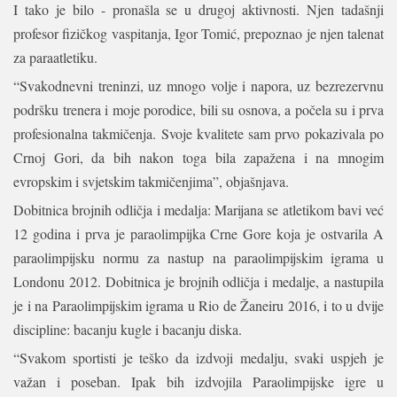
I tako je bilo - pronašla se u drugoj aktivnosti. Njen tadašnji
profesor fizičkog vaspitanja, Igor Tomić, prepoznao je njen talenat
za paraatletiku.
“Svakodnevni treninzi, uz mnogo volje i napora, uz bezrezervnu
podršku trenera i moje porodice, bili su osnova, a počela su i prva
profesionalna takmičenja. Svoje kvalitete sam prvo pokazivala po
Crnoj Gori, da bih nakon toga bila zapažena i na mnogim
evropskim i svjetskim takmičenjima”, objašnjava.
Dobitnica brojnih odličja i medalja: Marijana se atletikom bavi već
12 godina i prva je paraolimpijka Crne Gore koja je ostvarila A
paraolimpijsku normu za nastup na paraolimpijskim igrama u
Londonu 2012. Dobitnica je brojnih odličja i medalje, a nastupila
je i na Paraolimpijskim igrama u Rio de Žaneiru 2016, i to u dvije
discipline: bacanju kugle i bacanju diska.
“Svakom sportisti je teško da izdvoji medalju, svaki uspjeh je
važan i poseban. Ipak bih izdvojila Paraolimpijske igre u