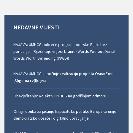
NEDAVNE
VIJESTI
NAJAVA: UMHCG pokreće program podrške Riječi bez
poricanja – Riječi koje vrijedi braniti (Words Without Denial -
Words Worth Defending (WWD))
NAJAVA: UMHCG započinje realizaciju projekta Osna(Ž)ena,
(S)igurna i v(I)dljiva
Obavještenje: Kolektiv UMHCG na godišnjem odmoru
Onlajn obuka za jačanje kapaciteta: politike Evropske unije,
demokratsko učešće i digitalno upravljanje