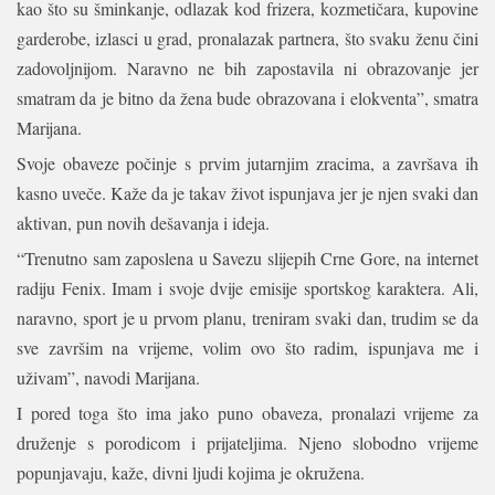
kao što su šminkanje, odlazak kod frizera, kozmetičara, kupovine
garderobe, izlasci u grad, pronalazak partnera, što svaku ženu čini
zadovoljnijom. Naravno ne bih zapostavila ni obrazovanje jer
smatram da je bitno da žena bude obrazovana i elokventa”, smatra
Marijana.
Svoje obaveze počinje s prvim jutarnjim zracima, a završava ih
kasno uveče. Kaže da je takav život ispunjava jer je njen svaki dan
aktivan, pun novih dešavanja i ideja.
“Trenutno sam zaposlena u Savezu slijepih Crne Gore, na internet
radiju Fenix. Imam i svoje dvije emisije sportskog karaktera. Ali,
naravno, sport je u prvom planu, treniram svaki dan, trudim se da
sve završim na vrijeme, volim ovo što radim, ispunjava me i
uživam”, navodi Marijana.
I pored toga što ima jako puno obaveza, pronalazi vrijeme za
druženje s porodicom i prijateljima. Njeno slobodno vrijeme
popunjavaju, kaže, divni ljudi kojima je okružena.