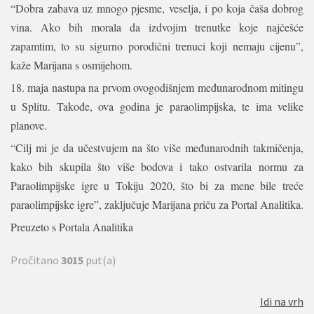
“Dobra zabava uz mnogo pjesme, veselja, i po koja čaša dobrog
vina. Ako bih morala da izdvojim trenutke koje najčešće
zapamtim, to su sigurno porodični trenuci koji nemaju cijenu”,
kaže Marijana s osmijehom.
18. maja nastupa na prvom ovogodišnjem međunarodnom mitingu
u Splitu. Takođe, ova godina je paraolimpijska, te ima velike
planove.
“Cilj mi je da učestvujem na što više međunarodnih takmičenja,
kako bih skupila što više bodova i tako ostvarila normu za
Paraolimpijske igre u Tokiju 2020, što bi za mene bile treće
paraolimpijske igre”, zaključuje Marijana priču za Portal Analitika.
Preuzeto s Portala Analitika
Pročitano
3015
put(a)
Idi na vrh