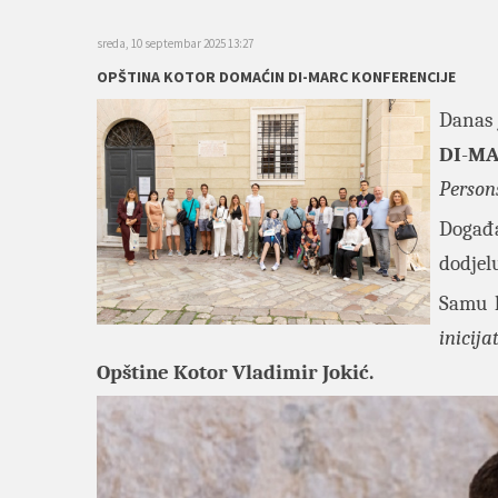
sreda, 10 septembar 2025 13:27
OPŠTINA KOTOR DOMAĆIN DI-MARC KONFERENCIJE
Danas 
DI
-
MA
Person
Događa
dodjel
Samu k
inicij
Opštine Kotor Vladimir Jokić.