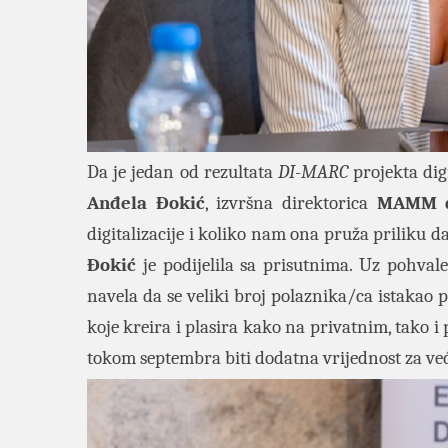
Da je jedan od rezultata
DI
-
MARC
projekta dig
Anđela Đokić
, izvršna direktorica
MAMM
digitalizacije i koliko nam ona pruža priliku da 
Đokić
je podijelila sa prisutnima. Uz pohval
navela da se veliki broj polaznika/ca istakao po
koje kreira i plasira kako na privatnim, tako 
tokom septembra biti dodatna vrijednost za već