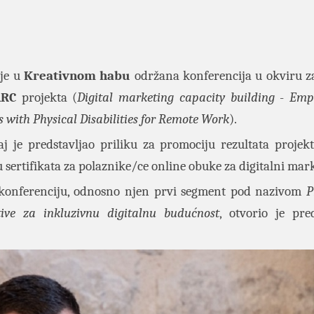
je u
Kreativnom habu
održana konferencija u okviru z
RC
projekta (
Digital marketing capacity building
-
Emp
s with Physical Disabilities for Remote Work
).
j je predstavljao priliku za promociju rezultata projekt
u sertifikata za polaznike/ce online obuke za digitalni mar
onferenciju, odnosno njen prvi segment pod nazivom
P
ative za inkluzivnu digitalnu budućnost
, otvorio je pre