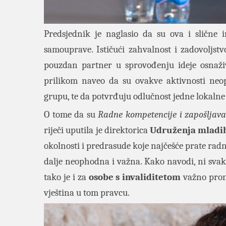
Predsjednik je naglasio da su ova i slične i
samouprave. Ističući zahvalnost i zadovoljst
pouzdan partner u sprovođenju ideje osnaživ
prilikom naveo da su ovakve aktivnosti ne
grupu, te da potvrđuju odlučnost jedne lokaln
O tome da su
Radne kompetencije i zapošljava
riječi uputila je direktorica
Udruženja mladih
okolnosti i predrasude koje najčešće prate r
dalje neophodna i važna. Kako navodi, ni svaka
tako je i za
osobe s invaliditetom
važno prona
vještina u tom pravcu.