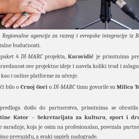
a
Regionalne agencije za razvoj i evropske integracije iz 
italne budućnosti.
 paket 4
DI
-
MARC
projekta,
Karavidić
je prisutnima pre
ravdanost ove projektne ideje i navela koliki trud i zalaga
kao i online platforme za učenje.
či bilo o
Crnoj Gori
u
DI
-
MARC
timu govorile su
Milica 
redloga došlo do partnerstva, prisutnima se obratil
tine Kotor
–
Sekretarijata za kulturu
,
sport i dr
 saradnje, koja je osim na profesionalan, povezala partne
ješno prevaziđu, a svaki uspjeh nadograde.