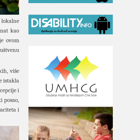
 lokalne
znat kao
je ovom
ruštvenu
kih, više
e istakla
cepcije i
i posao,
aciteta i