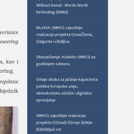
Without Denial - Words Worth
Defending (WWD))
NAJAVA: UMHCG započinje
avršnice
realizaciju projekta Osna(Ž)ena,
owering
(S)igurna i v(I)dljiva
Obavještenje: Kolektiv UMHCG na
a, kao i
godišnjem odmoru
keting.
Onlajn obuka za jačanje kapaciteta:
rojektne
politike Evropske unije,
dsjednik
demokratsko učešće i digitalno
upravljanje
UMHCG započinje realizaciju
projekta (O)snaži (S)voje (I)deje -
(E)i(U)ključi se!