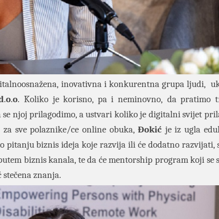
italnoosnažena, inovativna i konkurentna grupa ljudi, uk
d
.
o
.
o
. Koliko je korisno, pa i neminovno, da pratimo 
se njoj prilagodimo, a ustvari koliko je digitalni svijet pril
e za sve polaznike/ce online obuka,
Đokić
je iz ugla edu
 pitanju biznis ideja koje razvija ili će dodatno razvijati,
i putem biznis kanala, te da će mentorship program koji se 
 stečena znanja.