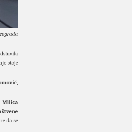
Beograda
dstavila
nje stoje
Tomović
,
a
Milica
uštvene
re da se