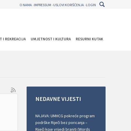
O NAMA
IMPRESSUM
USLOVI KORIŠĆENJA
LOGIN
T I REKREACIJA
UMJETNOST I KULTURA
RESURNI KUTAK
NEDAVNE
VIJESTI
NAJAVA: UMHCG pokreće program
podrške Riječi bez poricanja –
Riječi koje vrijedi braniti (Words