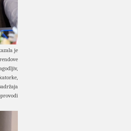
azala je
trendove
agodljiv,
katorke,
 sadržaja
sprovodi