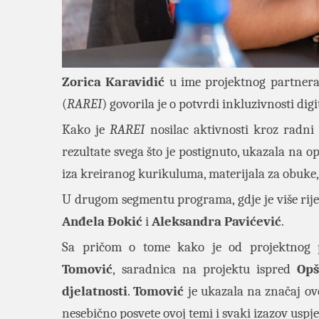
Zorica Karavidić
u ime projektnog partner
(
RAREI
) govorila je o potvrdi inkluzivnosti dig
Kako je
RAREI
nosilac aktivnosti kroz radni
rezultate svega što je postignuto, ukazala na op
iza kreiranog kurikuluma, materijala za obuke, 
U drugom segmentu programa, gdje je više rije
Anđela Đokić
i
Aleksandra Pavićević
.
Sa pričom o tome kako je od projektnog p
Tomović
, saradnica na projektu ispred
Opš
djelatnosti
.
Tomović
je ukazala na značaj ove
nesebično posvete ovoj temi i svaki izazov usp