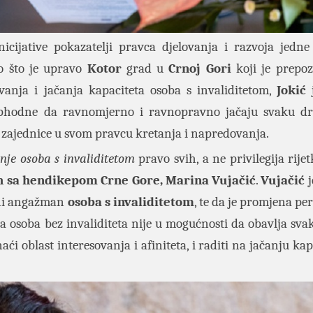
nicijative pokazatelji pravca djelovanja i razvoja jedne
vo što je upravo
Kotor
grad u
Crnoj Gori
koji je prepo
anja i jačanja kapaciteta osoba s invaliditetom,
Jokić
ophodne da ravnomjerno i ravnopravno jačaju svaku d
e zajednice u svom pravcu kretanja i napredovanja.
nje osoba s invaliditetom
pravo svih, a ne privilegija rijet
 sa hendikepom Crne Gore, Marina Vujačić
.
Vujačić
j
adni angažman
osoba s invaliditetom
, te da je promjena per
 osoba bez invaliditeta nije u mogućnosti da obavlja svak
ći oblast interesovanja i afiniteta, i raditi na jačanju kap