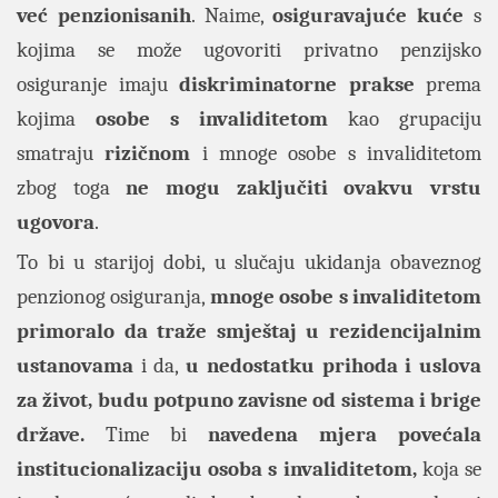
već penzionisanih
. Naime,
osiguravajuće kuće
s
kojima se može ugovoriti privatno penzijsko
osiguranje imaju
diskriminatorne prakse
prema
kojima
osobe s invaliditetom
kao grupaciju
smatraju
rizičnom
i mnoge osobe s invaliditetom
zbog toga
ne mogu zaključiti ovakvu vrstu
ugovora
.
To bi u starijoj dobi, u slučaju ukidanja obaveznog
penzionog osiguranja,
mnoge osobe s invaliditetom
primoralo da traže smještaj u rezidencijalnim
ustanovama
i da,
u nedostatku prihoda i uslova
za život, budu potpuno zavisne od sistema i brige
države.
Time bi
navedena mjera povećala
institucionalizaciju osoba s invaliditetom,
koja se