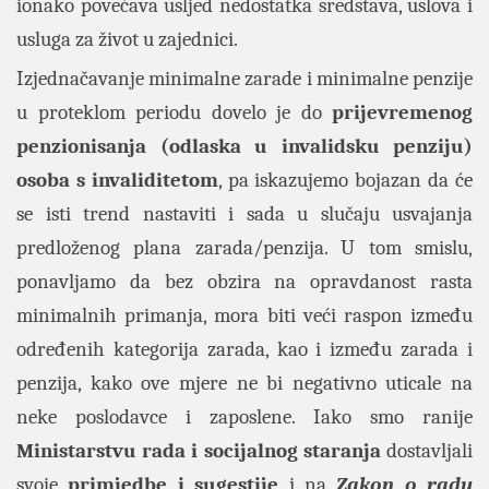
ionako povećava usljed nedostatka sredstava, uslova i
usluga za život u zajednici.
Izjednačavanje minimalne zarade i minimalne penzije
u proteklom periodu dovelo je do
prijevremenog
penzionisanja (odlaska u invalidsku penziju)
osoba s invaliditetom
, pa iskazujemo bojazan da će
se isti trend nastaviti i sada u slučaju usvajanja
predloženog plana zarada/penzija. U tom smislu,
ponavljamo da bez obzira na opravdanost rasta
minimalnih primanja, mora biti veći raspon između
određenih kategorija zarada, kao i između zarada i
penzija, kako ove mjere ne bi negativno uticale na
neke poslodavce i zaposlene. Iako smo ranije
Ministarstvu rada i socijalnog staranja
dostavljali
svoje
primjedbe i sugestije
i na
Zakon o radu