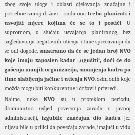
zbog svoje uloge i oblasti djelovanja značajne i
potrebne samoj državi - onda ona
treba planirati i
usvojiti mjere kojima će se to i postići
. U
suprotnom, u slučaju usvajanja planiranog, bez
sagledavanja negativnih uticaja i time sprečavanja da
se oni dogode,
smatramo da će se jedan broj NVO
koje imaju zaposlen kadar „ugušiti“, doći će do
gašenja manjih organizacija, smanjenja kadra pa
time slabljenj
a jačine i uticaja NVO
, osim onih koje
možda mogu biti konkurentne i državi i privredi.
Naime, neke
NVO
su u proteklom periodu,
dominantno usljed povećanja zarada u javnoj
administraciji,
izgubile značajan dio kadra
jer
nijesu bile u prilici da povećaju zarade, imajući u vidu