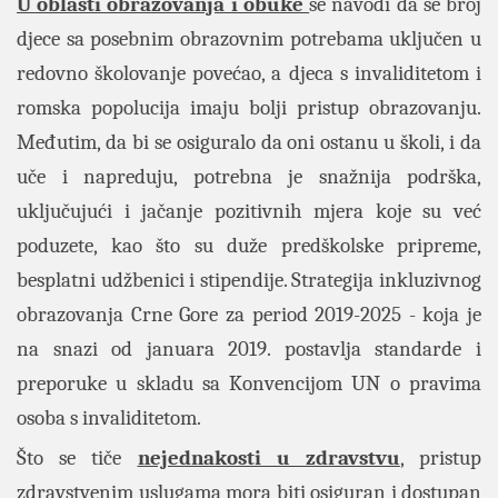
U oblasti obrazovanja i obuke
se navodi da se broj
djece sa posebnim obrazovnim potrebama uključen u
redovno školovanje povećao, a djeca s invaliditetom i
romska popolucija imaju bolji pristup obrazovanju.
Međutim, da bi se osiguralo da oni ostanu u školi, i da
uče i napreduju, potrebna je snažnija podrška,
uključujući i jačanje pozitivnih mjera koje su već
poduzete, kao što su duže predškolske pripreme,
besplatni udžbenici i stipendije. Strategija inkluzivnog
obrazovanja Crne Gore za period 2019-2025 - koja je
na snazi od januara 2019. postavlja standarde i
preporuke u skladu sa Konvencijom UN o pravima
osoba s invaliditetom.
Što se tiče
nejednakosti u zdravstvu
, pristup
zdravstvenim uslugama mora biti osiguran i dostupan