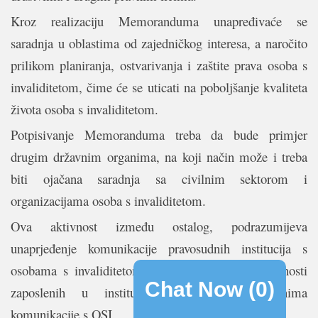
Kroz realizaciju Memoranduma unapređivaće se
saradnja u oblastima od zajedničkog interesa, a naročito
prilikom planiranja, ostvarivanja i zaštite prava osoba s
invaliditetom, čime će se uticati na poboljšanje kvaliteta
života osoba s invaliditetom.
Potpisivanje Memoranduma treba da bude primjer
drugim državnim organima, na koji način može i treba
biti ojačana saradnja sa civilnim sektorom i
organizacijama osoba s invaliditetom.
Ova aktivnost između ostalog, podrazumijeva
unaprjeđenje komunikacije pravosudnih institucija s
osobama s invaliditetom i unaprijeđenje informisanosti
Chat Now (
0
)
zaposlenih u institucijama pravde o načinima
komunikacije s OSI.