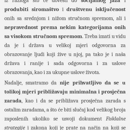
iz razloga što će dovesti do
socijalnog jaza
i
produbiti siromaštvo
i
društvenu isključenost
onih sa srednjom i nižom stručnom spremom, ali i
nepravednost prema nekim kategorijama onih
sa visokom stručnom spremom
. Treba imati u vidu
da je i država u velikoj mjeri odgovorna za
obrazovanje ljudi koji žive u njoj, pa tako je i naša
država i ranije i sada odgovorna i za uslove
obrazovanja, kao i za ukupne uslove života.
Nadalje, smatramo da
nije prihvatljivo da se u
tolikoj mjeri približavaju minimalna i prosječna
zarada
, kao i da se približava prosječna zarada s
ostalim zaradama, a što će biti slučaj kod velikog broja
zaposlenih ukoliko se usvoji dokument
Fisklalne
strategije
i zakona koji je prate na način na koji se