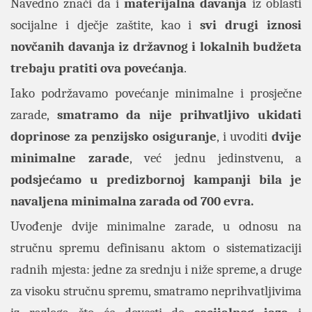
Navedno znači da i
materijalna davanja
iz oblasti
socijalne i dječje zaštite, kao i
svi drugi iznosi
novčanih davanja iz državnog i lokalnih budžeta
trebaju pratiti ova povećanja
.
Iako podržavamo povećanje minimalne i prosječne
zarade,
smatramo da nije prihvatljivo ukidati
doprinose za penzijsko osiguranje
, i uvoditi
dvije
minimalne zarade
, već jednu jedinstvenu, a
podsjećamo u predizbornoj kampanji bila je
navaljena minimalna zarada od 700 evra.
Uvođenje dvije minimalne zarade, u odnosu na
stručnu spremu definisanu aktom o sistematizaciji
radnih mjesta: jedne za srednju i niže spreme, a druge
za visoku stručnu spremu, smatramo neprihvatljivima