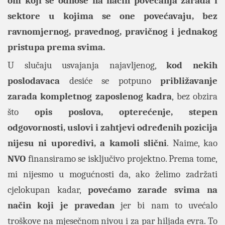
oni koji se odnose na način povećanja zarada i
sektore u kojima se one povećavaju, bez
ravnomjernog, pravednog, pravičnog i jednakog
pristupa prema svima.
U slučaju usvajanja najavljenog,
kod nekih
poslodavaca
desiće se potpuno
približavanje
zarada kompletnog zaposlenog kadra
, bez obzira
što
opis poslova, opterećenje,
stepen
odgovornosti, uslovi i zahtjevi određenih pozicija
nijesu ni uporedivi, a kamoli slični
. Naime, kao
NVO
finansiramo se isključivo projektno. Prema tome,
mi nijesmo u mogućnosti da, ako želimo zadržati
cjelokupan kadar,
povećamo zarade svima na
način koji je pravedan
jer bi nam to uvećalo
troškove na mjesečnom nivou i za par hiljada evra. To