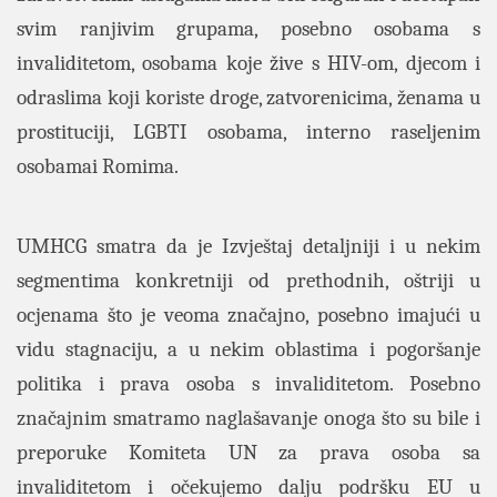
svim ranjivim grupama, posebno osobama s
invaliditetom, osobama koje žive s HIV-om, djecom i
odraslima koji koriste droge, zatvorenicima, ženama u
prostituciji, LGBTI osobama,
interno raseljenim
osobamai Romima.
UMHCG smatra da je Izvještaj detaljniji i u nekim
segmentima konkretniji od prethodnih, oštriji u
ocjenama što je veoma značajno, posebno imajući u
vidu stagnaciju, a u nekim oblastima i pogoršanje
politika i prava osoba s invaliditetom. Posebno
značajnim smatramo naglašavanje onoga što su bile i
preporuke Komiteta UN za prava osoba sa
invaliditetom i očekujemo dalju podršku EU u