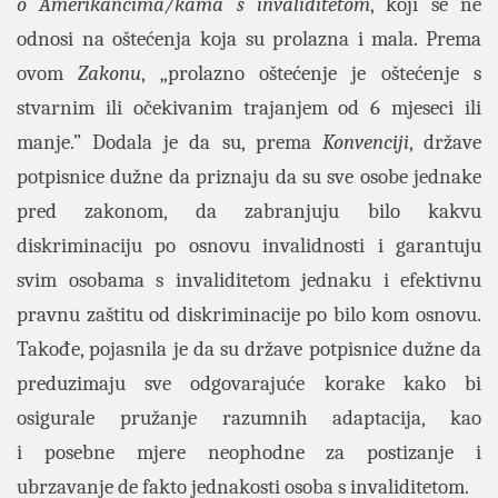
o Amerikancima/kama s invaliditetom
, koji se ne
odnosi na oštećenja koja su prolazna i mala. Prema
ovom
Zakonu
, „prolazno oštećenje je oštećenje s
stvarnim ili očekivanim trajanjem od 6 mjeseci ili
manje.” Dodala je da su, prema
Konvenciji
, države
potpisnice dužne da priznaju da su sve osobe jednake
pred zakonom, da zabranjuju bilo kakvu
diskriminaciju po osnovu invalidnosti i garantuju
svim osobama s invaliditetom jednaku i efektivnu
pravnu zaštitu od diskriminacije po bilo kom osnovu.
Takođe, pojasnila je da su države potpisnice dužne da
preduzimaju sve odgovarajuće korake kako bi
osigurale pružanje razumnih
adaptacija, kao
i posebne
mjere neophodne za postizanje i
ubrzavanje de fakto jednakosti osoba s invaliditetom.