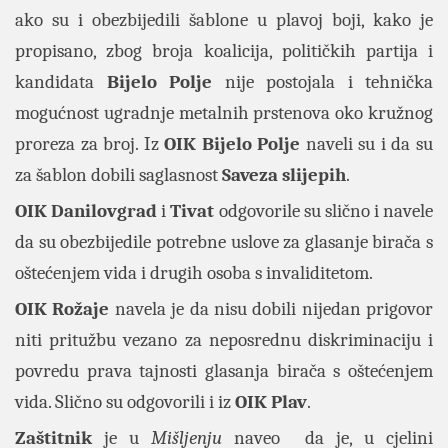
ako su i obezbijedili šablone u plavoj boji, kako je
propisano, zbog broja koalicija, političkih partija i
kandidata
Bijelo
Polje
nije postojala i tehnička
mogućnost ugradnje metalnih prstenova oko kružnog
proreza za broj. Iz
OIK
Bijelo
Polje
naveli su i da su
za šablon dobili saglasnost
Saveza
slijepih
.
OIK
Danilovgrad
i
Tivat
odgovorile su slično i navele
da su obezbijedile potrebne uslove za glasanje birača s
oštećenjem vida i drugih osoba s invaliditetom.
OIK
Rožaje
navela je da nisu dobili nijedan prigovor
niti pritužbu vezano za neposrednu diskriminaciju i
povredu prava tajnosti glasanja birača s oštećenjem
vida. Slično su odgovorili i iz
OIK
Plav
.
Zaštitnik
je u
Mišljenju
naveo
da je, u cjelini