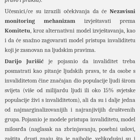
pravo i praksa).
Učesnici/ce su izrazili očekivanja da će
Nezavisni
monitoring mehanizam
izvještavati prema
Komitetu
, kroz alternativni model izvještavanja, kao
i da će snažno zagovarati model pristupa invaliditetu
koji je zasnovan na ljudskim pravima.
Darijo
Jurišić
je pojasnio da invaliditet treba
posmatrati kao pitanje ljudskih prava, te da osobe s
invaliditetom čine značajan dio populacije ljudi širom
svijeta (više od milijardu ljudi ili oko 15% svjetske
populacije živi s invaliditetom), ali da su i dalje jedna
od najmarginalizovanijih i najranjivijih društvenih
grupa. Pojasnio je modele pristupa invaliditetu, model
milosrđa (naglasak na zbrinjavanju, posebni uslovi,
zaštita, drugi znaju šta je najbolje, velikodušni su i