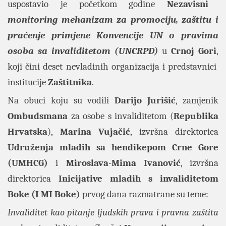
uspostavio je početkom godine
Nezavisni
monitoring mehanizam za promociju, zaštitu i
praćenje primjene
Konvencije UN o pravima
osoba sa invaliditetom
(UNCRPD)
u
Crnoj
Gori
,
koji čini deset nevladinih organizacija i predstavnici
institucije
Zaštitnika
.
Na obuci koju su vodili
Darijo
Jurišić
, zamjenik
Ombudsmana
za osobe s invaliditetom (
Republika
Hrvatska
),
Marina
Vujačić
, izvršna direktorica
Udruženja
mladih
sa
hendikepom
Crne
Gore
(UMHCG)
i
Miroslava
-
Mima
Ivanović
, izvršna
direktorica
Inicijative mladih s invaliditetom
Boke (I MI Boke)
prvog dana razmatrane su teme:
Invaliditet kao pitanje ljudskih prava i pravna zaštita