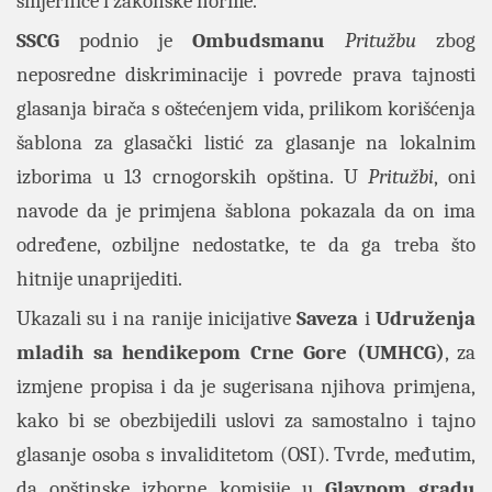
smjernice i zakonske norme.
SSCG
podnio je
Ombudsmanu
Pritužbu
zbog
neposredne diskriminacije i povrede prava tajnosti
glasanja birača s oštećenjem vida, prilikom korišćenja
šablona za glasački listić za glasanje na lokalnim
izborima u 13 crnogorskih opština. U
Pritužbi
, oni
navode da je primjena šablona pokazala da on ima
određene, ozbiljne nedostatke, te da ga treba što
hitnije unaprijediti.
Ukazali su i na ranije inicijative
Saveza
i
Udruženja
mladih
sa
hendikepom Crne Gore (UMHCG)
, za
izmjene propisa i da je sugerisana njihova primjena,
kako bi se obezbijedili uslovi za samostalno i tajno
glasanje osoba s invaliditetom (OSI). Tvrde, međutim,
da opštinske izborne komisije u
Glavnom gradu