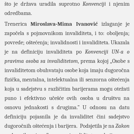
što je država uradila suprotno
Konvenciji
i njenim
odredbama.
Trenerica
Miroslava-Mima Ivanović
izlaganje je
započela s pojmovnikom invaliditeta, i to: oboljenja;
povrede; oštećenja; invalidnosti i invaliditeta. Ukazala
je na definiciju invaliditeta po
Konvenciji UN-a
o
pravima osoba sa invaliditetom
, prema kojoj „Osobe s
invaliditetom obuhvataju osobe koja imaju dugoročna
fizička, mentalna, intelektualna ili senzorna oštećenja
koja u sadejstvu s različitim barijerama mogu otežati
puno i efektivno učešće ovih osoba u društvu na
osnovu jednakosti s drugima.” U odnosu na datu
definiciju pojasnila je da invaliditet čini sadejstvo
dugoročnih oštećenja i barijera. Podsjetila je na
Zakon