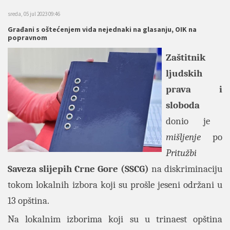
sreda, 05 jul 2023 09:46
Građani s oštećenjem vida nejednaki na glasanju, OIK na
popravnom
Zaštitnik
ljudskih
prava i
sloboda
donio je
mišljenje
po
Pritužbi
Saveza
slijepih
Crne Gore (SSCG)
na diskriminaciju
tokom lokalnih izbora koji su prošle jeseni održani u
13 opština.
Na lokalnim izborima koji su u trinaest opština