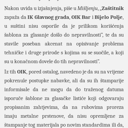
Nakon uvida u izjašnjenja, piše u
Mišljenju
, „
Zaštitnik
zapaža da
IK
Glavnog
grada
,
OIK
Bar
i
Bijelo
Polje
,
u suštini nisu osporile da je prilikom korišćenja
šablona za glasanje došlo do nepravilnosti”, te da su
stavile poseban akcenat na opisivanje problema
tehničke i druge prirode s kojima su se suočile, a koji
su u konačnom dovele do tih nepravilnosti”.
Iz tih
OIK
, pored ostalog, navedeno je da su na vrijeme
pokrenule postupke nabavke, ali da su ih štamparije
informisale da ne mogu da do traženog datuma
isporuče šablone za glasačke listiće koji odgovaraju
propisanim zahtjevima, da na rubovima proreza
imaju metalne prstenove, da nisu opremljene za
štampanje tog materijala po novim standardima ili da,