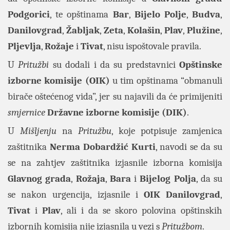
Podgorici
, te opštinama
Bar
,
Bijelo
Polje
,
Budva
,
Danilovgrad
,
Žabljak
,
Zeta
,
Kolašin
,
Plav
,
Plužine
,
Pljevlja
,
Rožaje
i
Tivat
, nisu ispoštovale pravila.
U
Pritužbi
su dodali i da su predstavnici
Opštinske
izborne komisije
(OIK)
u tim opštinama “obmanuli
birače oštećenog vida”, jer su najavili da će primijeniti
smjernice
Državne
izborne
komisije
(DIK)
.
U
Mišljenju
na
Pritužbu
, koje potpisuje zamjenica
zaštitnika
Nerma Dobardžić Kurti
, navodi se da su
se na zahtjev zaštitnika izjasnile izborna komisija
Glavnog
grada
,
Rožaja
,
Bara
i
Bijelog
Polja
, da su
se nakon urgencija, izjasnile i
OIK
Danilovgrad
,
Tivat
i
Plav
, ali i da se skoro polovina opštinskih
izbornih komisija nije izjasnila u vezi s
Pritužbom
.