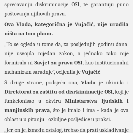
sprečavanju diskriminacije OSI, te garantuju puno
poštovanja njihovih prava.
Ova Vlada, kategorična je Vujačić, nije uradila
ništa na tom planu.
„To se ogleda u tome da, za posljednjih godinu dana,
nije usvojila nijedan zakon, a jednako tako nije
formirala ni
Savjet za prava OSI
, kao institucionalni
mehanizam saradnje“, ocijenila je
Vujačić
.
S druge strane, podsjeća ona,
Vlada
je ukinula i
Direktorat za zaštitu od disrkiminacije OSI
, koji je
funkcionisao u okviru
Ministarstva ljudskih i
manjinskih prava
, što je imalo i ima - kada je ova
oblast u u pitanju - ozbiljne posljedice u praksi.
„Jer, on je, između ostalog, trebao da prati usklađivanje