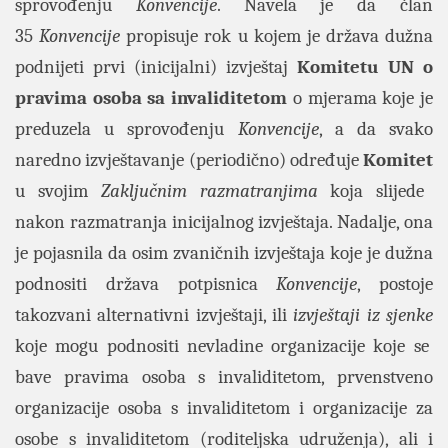
sprovođenju
Konvencije
. Navela je da član
35
Konvencije
propisuje rok u kojem je država dužna
podnijeti prvi (inicijalni) izvještaj
Komitetu UN o
pravima osoba sa invaliditetom
o mjerama koje je
preduzela u sprovođenju
Konvencije
, a da svako
naredno izvještavanje (periodično) određuje
Komitet
u svojim
Zaključnim razmatranjima
koja slijede
nakon razmatranja inicijalnog
izvještaja. Nadalje, ona
je pojasnila da osim zvaničnih izvještaja koje je dužna
podnositi država potpisnica
Konvencije
, postoje
takozvani alternativni izvještaji, ili
izvještaji iz sjenke
koje mogu podnositi nevladine organizacije koje se
bave pravima osoba s invaliditetom, prvenstveno
organizacije osoba s invaliditetom i organizacije za
osobe s invaliditetom (roditeljska udruženja), ali i