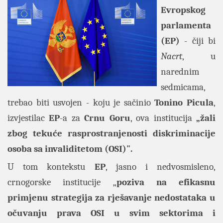
Evropskog
parlamenta
(EP)
- čiji bi
Nacrt
, u
narednim
sedmicama,
trebao biti usvojen - koju je sačinio
Tonino Picula
,
izvjestilac
EP
-a za
Crnu Goru
, ova institucija
„žali
zbog tekuće rasprostranjenosti diskriminacije
osoba sa invaliditetom (OSI)".
U tom kontekstu
EP
, jasno i nedvosmisleno,
crnogorske institucije „
poziva na efikasnu
primjenu strategija za
rješavanje nedostataka u
očuvanju prava OSI u svim sektorima i