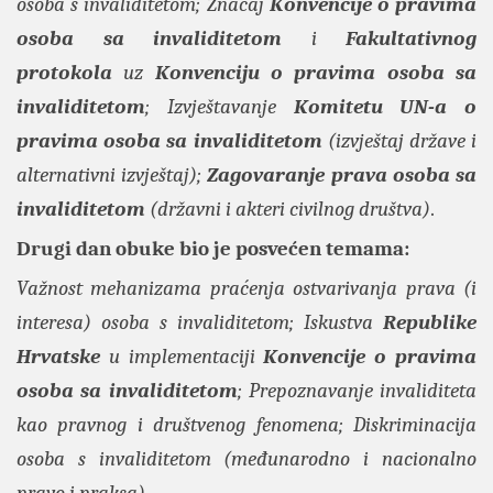
osoba s invaliditetom; Značaj
Konvencije o pravima
osoba sa invaliditetom
i
Fakultativnog
protokola
uz
Konvenciju o pravima osoba sa
invaliditetom
; Izvještavanje
Komitetu UN-a
o
pravima osoba sa invaliditetom
(izvještaj države i
alternativni izvještaj);
Zagovaranje prava osoba sa
invaliditetom
(državni i akteri civilnog društva)
.
Drugi dan obuke bio je posvećen temama:
Važnost mehanizama praćenja ostvarivanja prava (i
interesa) osoba s invaliditetom; Iskustva
Republike
Hrvatske
u implementaciji
Konvencije o pravima
osoba sa invaliditetom
; Prepoznavanje invaliditeta
kao pravnog i društvenog fenomena; Diskriminacija
osoba s invaliditetom (međunarodno i nacionalno