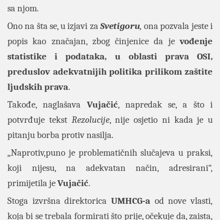
sa njom.
Ono na šta se, u izjavi za
Svetigoru
,
ona pozvala jeste i
popis kao značajan, zbog činjenice da je
vođenje
statistike i podataka, u oblasti prava OSI,
preduslov adekvatnijih politika prilikom zaštite
ljudskih prava
.
Takođe, naglašava
Vujačić
, napredak se, a što i
potvrđuje tekst
Rezolucije
, nije osjetio ni kada je u
pitanju borba protiv nasilja.
„Naprotiv,puno je problematičnih slučajeva u praksi,
koji nijesu, na adekvatan način, adresirani“,
primijetila je
Vujačić
.
Stoga izvršna direktorica
UMHCG-a
od nove vlasti,
koja bi se trebala formirati što prije, očekuje da, zaista,