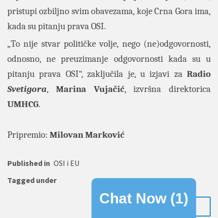
pristupi ozbiljno svim obavezama, koje Crna Gora ima,
kada su pitanju prava OSI.
„To nije stvar političke volje, nego (ne)odgovornosti,
odnosno, ne preuzimanje odgovornosti kada su u
pitanju prava OSI“, zaključila je, u izjavi za
Radio
Svetigora
,
Marina Vujačić
, izvršna direktorica
UMHCG
.
Pripremio:
Milovan Marković
Published in
OSI i EU
Tagged under
Chat Now (
1
)
OPŠIRNIJE..