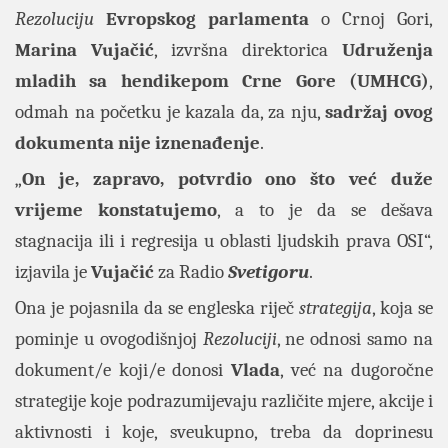
Rezoluciju
Evropskog parlamenta
o Crnoj Gori,
Marina Vujačić
, izvršna direktorica
Udruženja
mladih sa hendikepom Crne Gore (UMHCG)
,
odmah na početku je kazala da, za nju,
sadržaj ovog
dokumenta nije iznenađenje
.
„
On je, zapravo, potvrdio ono što već duže
vrijeme konstatujemo
, a to je da se dešava
stagnacija ili i regresija u oblasti ljudskih prava OSI“,
izjavila je
Vujačić
za Radio
Svetigoru
.
Ona je pojasnila da se engleska riječ
strategija
, koja se
pominje u ovogodišnjoj
Rezoluciji
, ne odnosi samo na
dokument/e koji/e donosi
Vlada
, već na dugoročne
strategije koje podrazumijevaju različite mjere, akcije i
aktivnosti i koje, sveukupno, treba da doprinesu