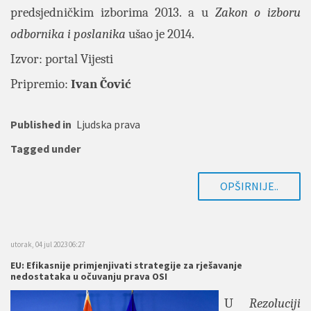
predsjedničkim izborima 2013. a u
Zakon o izboru
odbornika i poslanika
ušao je 2014.
Izvor: portal
Vijesti
Pripremio:
Ivan Čović
Published in
Ljudska prava
Tagged under
OPŠIRNIJE..
utorak, 04 jul 2023 06:27
EU: Efikasnije primjenjivati strategije za rješavanje
nedostataka u očuvanju prava OSI
U
Rezoluciji