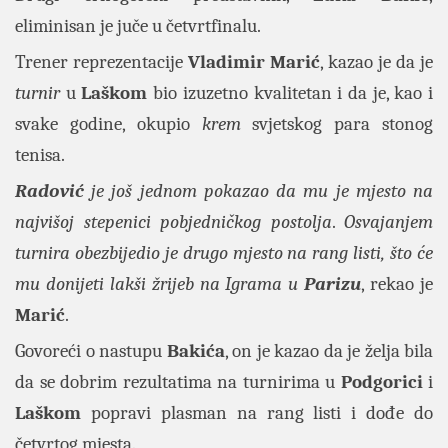
eliminisan je juče u četvrtfinalu.
Trener reprezentacije
Vladimir Marić
, kazao je da je
turnir
u
Laškom
bio izuzetno kvalitetan i da je, kao i
svake godine, okupio
krem
svjetskog para stonog
tenisa.
Radović
je još jednom pokazao da mu je mjesto na
najvišoj stepenici pobjedničkog postolja
.
Osvajanjem
turnira obezbijedio je drugo mjesto na rang listi, što će
mu donijeti lakši žrijeb na Igrama u
Parizu
, rekao je
Marić
.
Govoreći o nastupu
Bakića
, on je kazao da je želja bila
da se dobrim rezultatima na turnirima u
Podgorici
i
Laškom
popravi plasman na rang listi i dođe do
četvrtog mjesta.