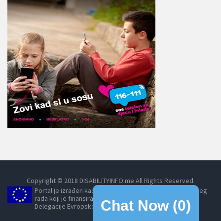
Copyright © 2018 DISABILITYINFO.me All Rights Reserved.
Portal je izrađen kao dio projekta Umrežavanjem do boljeg
rada koji je finansirala Evropska unija, posredstvom
Chat Now (
0
)
Delegacije Evropske unije u Crnoj Gori.