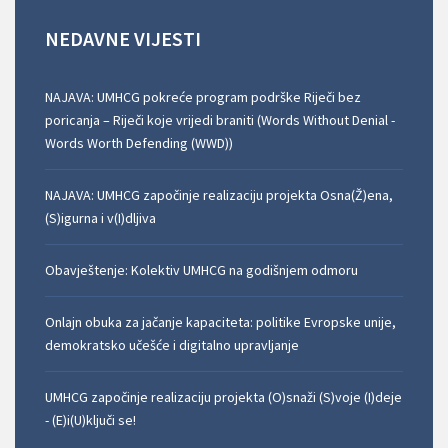
NEDAVNE
VIJESTI
NAJAVA: UMHCG pokreće program podrške Riječi bez
poricanja – Riječi koje vrijedi braniti (Words Without Denial -
Words Worth Defending (WWD))
NAJAVA: UMHCG započinje realizaciju projekta Osna(Ž)ena,
(S)igurna i v(I)dljiva
Obavještenje: Kolektiv UMHCG na godišnjem odmoru
Onlajn obuka za jačanje kapaciteta: politike Evropske unije,
demokratsko učešće i digitalno upravljanje
UMHCG započinje realizaciju projekta (O)snaži (S)voje (I)deje
- (E)i(U)ključi se!