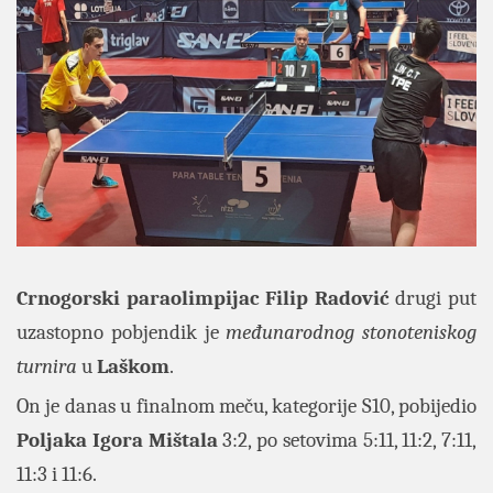
Crnogorski paraolimpijac
Filip Radović
drugi put
uzastopno pobjendik je
međunarodnog stonoteniskog
turnira
u
Laškom
.
On je danas u finalnom meču, kategorije S10, pobijedio
Poljaka Igora Mištala
3:2, po setovima 5:11, 11:2, 7:11,
11:3 i 11:6.