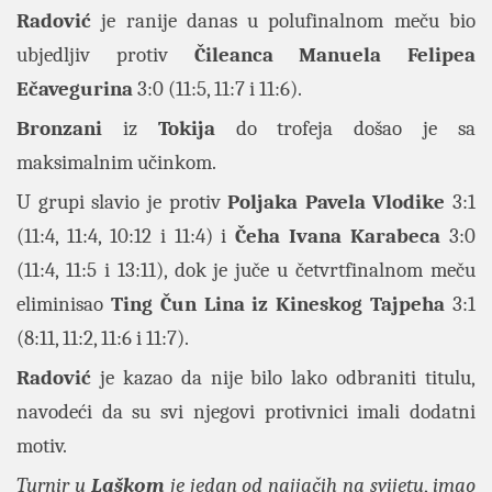
Radović
je ranije danas u polufinalnom meču bio
ubjedljiv protiv
Čileanca Manuela Felipea
Ečavegurina
3:0 (11:5, 11:7 i 11:6).
Bronzani
iz
Tokija
do trofeja došao je sa
maksimalnim učinkom.
U grupi slavio je protiv
Poljaka Pavela Vlodike
3:1
(11:4, 11:4, 10:12 i 11:4) i
Čeha Ivana Karabeca
3:0
(11:4, 11:5 i 13:11), dok je juče u četvrtfinalnom meču
eliminisao
Ting Čun Lina iz Kineskog Tajpeha
3:1
(8:11, 11:2, 11:6 i 11:7).
Radović
je kazao da nije bilo lako odbraniti titulu,
navodeći da su svi njegovi protivnici imali dodatni
motiv.
Turnir u
Laškom
je jedan od najjačih na svijetu
,
imao