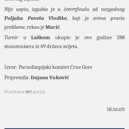
Nije uspio
,
izgubio je u četvrtfinalu od nezgodnog
Poljaka Pavela Vlodike
,
koji je svima pravio
probleme
, rekao je
Marić
.
Turnir
u
Laškom
okupio je ove godine 288
stonotenisera iz 49 država svijeta.
Izvor:
Paraolimpijski komitet Crne Gore
Pripremila:
Dajana Vuković
Pročitano
987
put(a)
Idi na vrh