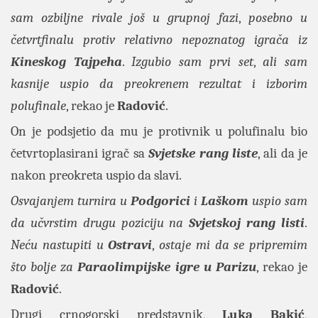
sam ozbiljne rivale još u grupnoj fazi
,
posebno u
četvrtfinalu protiv relativno nepoznatog igrača iz
Kineskog Tajpeha
.
Izgubio sam prvi set
,
ali sam
kasnije uspio da preokrenem rezultat i izborim
polufinale
, rekao je
Radović
.
On je podsjetio da mu je protivnik u polufinalu bio
četvrtoplasirani igrač sa
Svjetske rang liste
, ali da je
nakon preokreta uspio da slavi.
Osvajanjem turnira u
Podgorici
i
Laškom
uspio sam
da učvrstim drugu poziciju na
Svjetskoj rang listi
.
Neću nastupiti u
Ostravi
,
ostaje mi da se pripremim
što bolje za
Paraolimpijske igre u Parizu
, rekao je
Radović
.
Drugi crnogorski predstavnik,
Luka Bakić
,