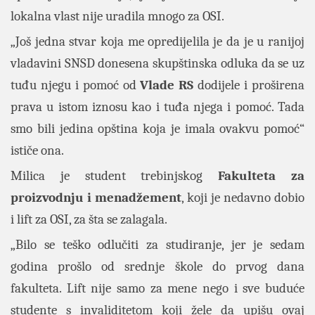
lokalna vlast nije uradila mnogo za OSI.
„Još jedna stvar koja me opredijelila je da je u ranijoj
vladavini SNSD donesena skupštinska odluka da se uz
tuđu njegu i pomoć od
Vlade RS
dodijele i proširena
prava u istom iznosu kao i tuđa njega i pomoć. Tada
smo bili jedina opština koja je imala ovakvu pomoć“
ističe ona.
Milica je student trebinjskog
Fakulteta za
proizvodnju i menadžement
, koji je nedavno dobio
i lift za OSI, za šta se zalagala.
„Bilo se teško odlučiti za studiranje, jer je sedam
godina prošlo od srednje škole do prvog dana
fakulteta. Lift nije samo za mene nego i sve buduće
studente s invaliditetom koji žele da upišu ovaj