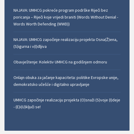
NAJAVA: UMHCG pokreće program podrške Riječi bez
poricanja – Riječi koje vrijedi braniti (Words Without Denial -
Words Worth Defending (WWD))
NAJAVA: UMHCG započinje realizaciju projekta Osna(Ž)ena,
(S)igurna i v(I)dljiva
Obavještenje: Kolektiv UMHCG na godišnjem odmoru
Onlajn obuka za jačanje kapaciteta: politike Evropske unije,
demokratsko učešće i digitalno upravljanje
UMHCG započinje realizaciju projekta (O)snaži (S)voje (I)deje
- (E)i(U)ključi se!