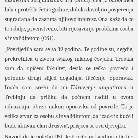
bila i protekle četiri godine, dobila dovoljno povjerenja
sugrađana da zastupa njihove interese. Ona kaže da će
to i dalje, prvenstveno, biti riješavanje problema osoba
s invaliditetom (OSI).
„Povrijedila sam se sa 19 godina. Te godine su, negdje,
prekretnica u životu svakog mladog čovjeka. Trebala
sam da upišem fakultet, desila se teška povreda i
potpuno drugi slijed događaja, liječenje, oporavak.
Imala sam sreću da mi
Udruženje amputiraca
u
Trebinju da priliku da počnem raditi u ovom
udruženju, ubrzo nakon oporavka od povrede. To je
velika stvar za osobu s invaliditetom, da izađe iz kuće i
bude aktivan član društva“, prisjeća se ova djevojka.
Navodi da je položaj OSI, koji prije pet godina nije bio