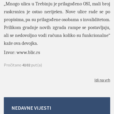
„Mnogo ulica u Trebinju je prilagođeno OSI, mali broj
raskrsnica je ostao neriješen. Nove ulice rade se po
propisima, pa su prilagođene osobama s invaliditetom.
Prilikom gradnje novih zgrada rampe se postavljaju,
ali se nedovoljno vodi računa koliko su funkcionalne“
kaže ova devojka.
Izvor:
www.blic.rs
Pročitano
4102
put(a)
Idi na vrh
NEDAVNE
VIJESTI