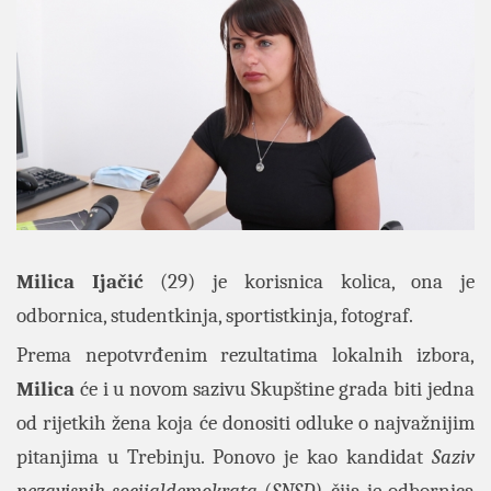
Milica Ijačić
(29) je korisnica kolica, ona je
odbornica, studentkinja, sportistkinja, fotograf.
Prema nepotvrđenim rezultatima lokalnih izbora,
Milica
će i u novom sazivu Skupštine grada biti jedna
od rijetkih žena koja će donositi odluke o najvažnijim
pitanjima u Trebinju. Ponovo je kao kandidat
Saziv
nezavisnih socijaldemokrata
(
SNSD)
, čija je odbornica