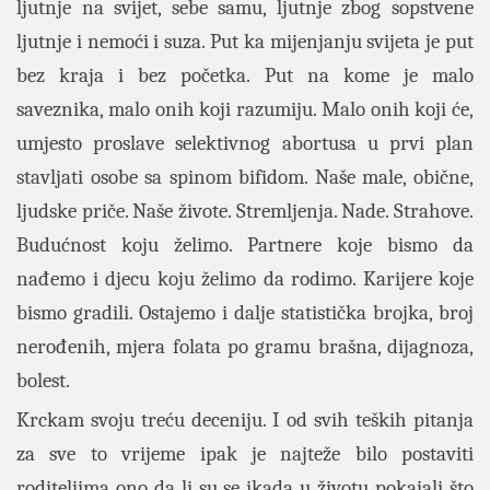
ljutnje na svijet, sebe samu, ljutnje zbog sopstvene
ljutnje i nemoći i suza. Put ka mijenjanju svijeta je put
bez kraja i bez početka. Put na kome je malo
saveznika, malo onih koji razumiju. Malo onih koji će,
umjesto proslave selektivnog abortusa u prvi plan
stavljati osobe sa spinom bifidom. Naše male, obične,
ljudske priče. Naše živote. Stremljenja. Nade. Strahove.
Budućnost koju želimo. Partnere koje bismo da
nađemo i djecu koju želimo da rodimo. Karijere koje
bismo gradili. Ostajemo i dalje statistička brojka, broj
nerođenih, mjera folata po gramu brašna, dijagnoza,
bolest.
Krckam svoju treću deceniju. I od svih teških pitanja
za sve to vrijeme ipak je najteže bilo postaviti
roditeljima ono da li su se ikada u životu pokajali što