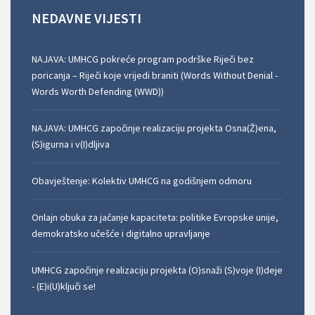
NEDAVNE
VIJESTI
NAJAVA: UMHCG pokreće program podrške Riječi bez
poricanja – Riječi koje vrijedi braniti (Words Without Denial -
Words Worth Defending (WWD))
NAJAVA: UMHCG započinje realizaciju projekta Osna(Ž)ena,
(S)igurna i v(I)dljiva
Obavještenje: Kolektiv UMHCG na godišnjem odmoru
Onlajn obuka za jačanje kapaciteta: politike Evropske unije,
demokratsko učešće i digitalno upravljanje
UMHCG započinje realizaciju projekta (O)snaži (S)voje (I)deje
- (E)i(U)ključi se!