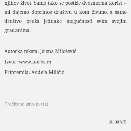
njihov život. Samo tako se postiže dvosmerna korist –
mi dajemo doprinos društvu u kom živimo, a samo
društvo pruža jednake mogućnosti svim svojim
građanima.“
Autorka teksta: Jelena Milošević
Izvor:
www.norbs.rs
Pripremila: Anđela Miličić
Pročitano
2895
put(a)
Idi na vrh