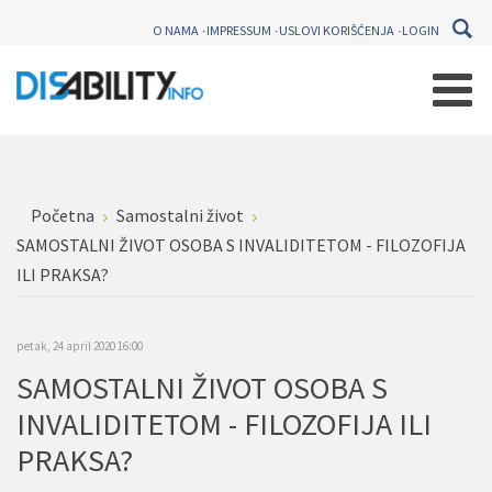
O NAMA
IMPRESSUM
USLOVI KORIŠĆENJA
LOGIN
Početna
Samostalni život
SAMOSTALNI ŽIVOT OSOBA S INVALIDITETOM - FILOZOFIJA
ILI PRAKSA?
petak, 24 april 2020 16:00
SAMOSTALNI ŽIVOT OSOBA S
INVALIDITETOM - FILOZOFIJA ILI
PRAKSA?