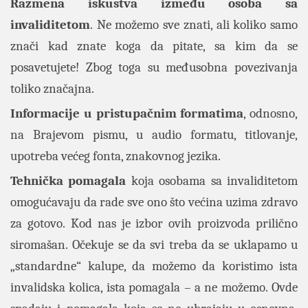
Razmena iskustva između osoba sa
invaliditetom
. Ne možemo sve znati, ali koliko samo
znači kad znate koga da pitate, sa kim da se
posavetujete! Zbog toga su međusobna povezivanja
toliko značajna.
Informacije u pristupačnim formatima
, odnosno,
na Brajevom pismu, u audio formatu, titlovanje,
upotreba većeg fonta, znakovnog jezika.
Tehnička pomagala
koja osobama sa invaliditetom
omogućavaju da rade sve ono što većina uzima zdravo
za gotovo. Kod nas je izbor ovih proizvoda prilično
siromašan. Očekuje se da svi treba da se uklapamo u
„standardne“ kalupe, da možemo da koristimo ista
invalidska kolica, ista pomagala – a ne možemo. Ovde