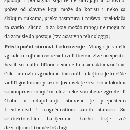
spadaju i pomagala koja se ne ubrajaju u osnovna,
počev od slavine koju može da koristi i neko sa
slabijim rukama, preko tastatura i miševa, prekidača
za svetlo i slično, a za koje možda mnogi ne mogu ni
da zamisle da postoje (tzv. asistivna tehnologija).
Pristupačni stanovi i okruženje
. Mnogo je starih
zgrada u kojima osobe sa invaliditetom žive na spratu,
bez ili sa malim liftom, u stanovima sa uskim vratima.
Čak i u novim zgradama ima onih u kojima je kućište
za lift godinama prazno. Još uvek je vest kada lokalna
samouprava adaptira ulaz neke stambene zgrade ili
školu, a adaptiranje stanova je prepušteno
kreativnosti i mogućnostima samih stanara. Sa
arhitektonskim barijerama borba traje već
decenijama i trajaće još dugo.