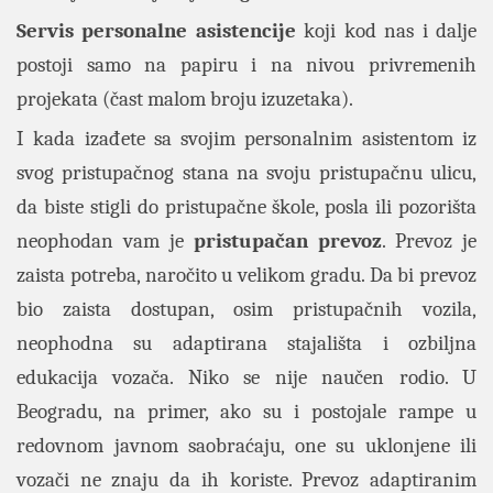
Servis personalne asistencije
koji kod nas i dalje
postoji samo na papiru i na nivou privremenih
projekata (čast malom broju izuzetaka).
I kada izađete sa svojim personalnim asistentom iz
svog pristupačnog stana na svoju pristupačnu ulicu,
da biste stigli do pristupačne škole, posla ili pozorišta
neophodan vam je
pristupačan prevoz
. Prevoz je
zaista potreba, naročito u velikom gradu. Da bi prevoz
bio zaista dostupan, osim pristupačnih vozila,
neophodna su adaptirana stajališta i ozbiljna
edukacija vozača. Niko se nije naučen rodio. U
Beogradu, na primer, ako su i postojale rampe u
redovnom javnom saobraćaju, one su uklonjene ili
vozači ne znaju da ih koriste. Prevoz adaptiranim