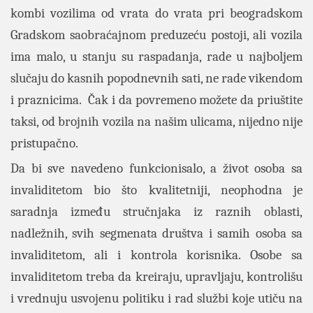
kombi vozilima od vrata do vrata pri beogradskom
Gradskom saobraćajnom preduzeću postoji, ali vozila
ima malo, u stanju su raspadanja, rade u najboljem
slučaju do kasnih popodnevnih sati, ne rade vikendom
i praznicima. Čak i da povremeno možete da priuštite
taksi, od brojnih vozila na našim ulicama, nijedno nije
pristupačno.
Da bi sve navedeno funkcionisalo, a život osoba sa
invaliditetom bio što kvalitetniji, neophodna je
saradnja između stručnjaka iz raznih oblasti,
nadležnih, svih segmenata društva i samih osoba sa
invaliditetom, ali i kontrola korisnika. Osobe sa
invaliditetom treba da kreiraju, upravljaju, kontrolišu
i vrednuju usvojenu politiku i rad službi koje utiču na