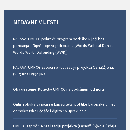
NEDAVNE
VIJESTI
NAJAVA: UMHCG pokreće program podrške Riječi bez
poricanja – Riječi koje vrijedi braniti (Words Without Denial -
Words Worth Defending (WWD))
NAJAVA: UMHCG započinje realizaciju projekta Osna(Ž)ena,
(S)igurna i v(I)dljiva
Obavještenje: Kolektiv UMHCG na godišnjem odmoru
Onlajn obuka za jačanje kapaciteta: politike Evropske unije,
demokratsko učešće i digitalno upravljanje
UMHCG započinje realizaciju projekta (O)snaži (S)voje (I)deje