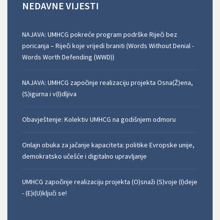
NEDAVNE
VIJESTI
NAJAVA: UMHCG pokreće program podrške Riječi bez
poricanja – Riječi koje vrijedi braniti (Words Without Denial -
Words Worth Defending (WWD))
NAJAVA: UMHCG započinje realizaciju projekta Osna(Ž)ena,
(S)igurna i v(I)dljiva
Obavještenje: Kolektiv UMHCG na godišnjem odmoru
Onlajn obuka za jačanje kapaciteta: politike Evropske unije,
demokratsko učešće i digitalno upravljanje
UMHCG započinje realizaciju projekta (O)snaži (S)voje (I)deje
- (E)i(U)ključi se!