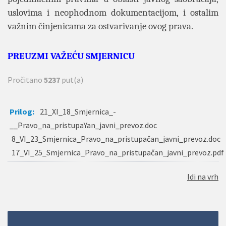
uslovima i neophodnom dokumentacijom, i ostalim
važnim činjenicama za ostvarivanje ovog prava.
PREUZMI VAŽEĆU SMJERNICU
Pročitano
5237
put(a)
Prilog:
21_XI_18_Smjernica_-
__Pravo_na_pristupaYan_javni_prevoz.doc
8_VI_23_Smjernica_Pravo_na_pristupačan_javni_prevoz.doc
17_VI_25_Smjernica_Pravo_na_pristupačan_javni_prevoz.pdf
Idi na vrh