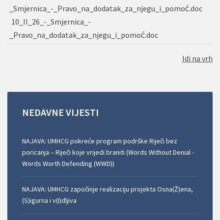
_Smjernica_-_Pravo_na_dodatak_za_njegu_i_pomoć.doc
10_II_26_-_Smjernica_-
_Pravo_na_dodatak_za_njegu_i_pomoć.doc
Idi na vrh
NEDAVNE
VIJESTI
NAJAVA: UMHCG pokreće program podrške Riječi bez
poricanja – Riječi koje vrijedi braniti (Words Without Denial -
Words Worth Defending (WWD))
NAJAVA: UMHCG započinje realizaciju projekta Osna(Ž)ena,
(S)igurna i v(I)dljiva