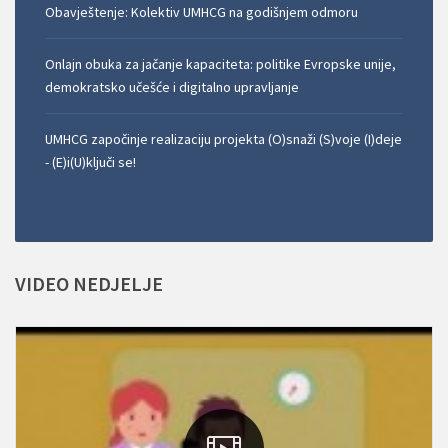
Obavještenje: Kolektiv UMHCG na godišnjem odmoru
Onlajn obuka za jačanje kapaciteta: politike Evropske unije,
demokratsko učešće i digitalno upravljanje
UMHCG započinje realizaciju projekta (O)snaži (S)voje (I)deje
- (E)i(U)ključi se!
VIDEO
NEDJELJE