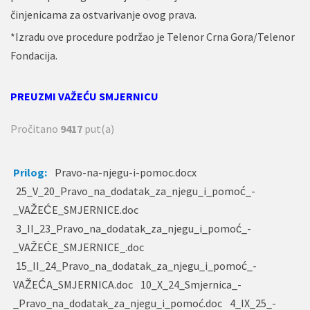
činjenicama za ostvarivanje ovog prava.
*Izradu ove procedure podržao je Telenor Crna Gora/Telenor
Fondacija.
PREUZMI VAŽEĆU SMJERNICU
Pročitano
9417
put(a)
Prilog:
Pravo-na-njegu-i-pomoc.docx
25_V_20_Pravo_na_dodatak_za_njegu_i_pomoć_-
_VAŽEĆE_SMJERNICE.doc
3_II_23_Pravo_na_dodatak_za_njegu_i_pomoć_-
_VAŽEĆE_SMJERNICE_.doc
15_II_24_Pravo_na_dodatak_za_njegu_i_pomoć_-
VAŽEĆA_SMJERNICA.doc
10_X_24_Smjernica_-
_Pravo_na_dodatak_za_njegu_i_pomoć.doc
4_IX_25_-