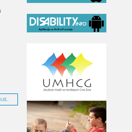
i
JE..