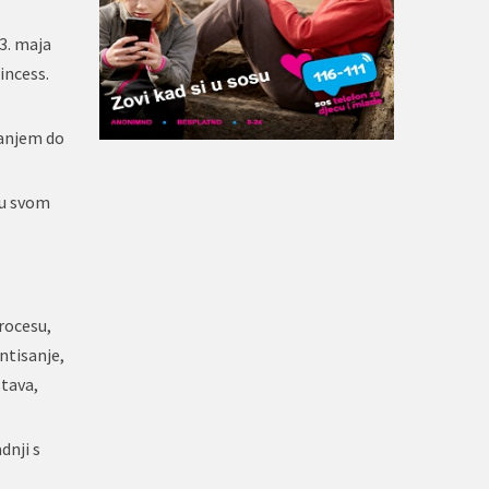
3. maja
incess.
vanjem do
 u svom
procesu,
ntisanje,
stava,
dnji s