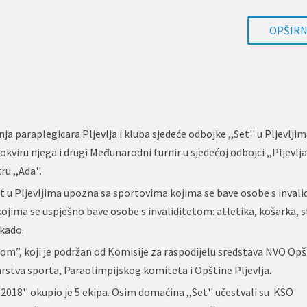
OPŠIRNI
nja paraplegicara Pljevlja i kluba sjedeće odbojke ,,Set'' u Pljevlji
kviru njega i drugi Međunarodni turnir u sjedećoj odbojci ,,Pljevlja 
 ,,Ada''.
st u Pljevljima upozna sa sportovima kojima se bave osobe s inval
ojima se uspješno bave osobe s invaliditetom: atletika, košarka, s
ikado.
om”, koji je podržan od Komisije za raspodijelu sredstava NVO Opš
starstva sporta, Paraolimpijskog komiteta i Opštine Pljevlja.
 2018'' okupio je 5 ekipa. Osim domaćina ,,Set'' učestvali su KSO