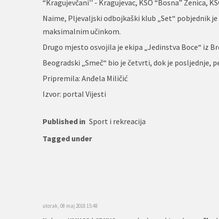
“Kragujevčani'' - Kragujevac, KSO “Bosna” Zenica, KS
Naime, Pljevaljski odbojkaški klub „Set“ pobjednik je
maksimalnim učinkom.
Drugo mjesto osvojila je ekipa „Jedinstva Boce“ iz Brč
Beogradski „Smeč“ bio je četvrti, dok je posljednje, 
Pripremila: Anđela Miličić
Izvor: portal Vijesti
Published in
Sport i rekreacija
Tagged under
utorak, 08 maj 2018 15:48