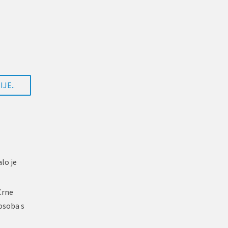
JE..
lo je
Crne
osoba s