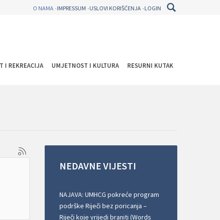
O NAMA
IMPRESSUM
USLOVI KORIŠĆENJA
LOGIN
T I REKREACIJA
UMJETNOST I KULTURA
RESURNI KUTAK
NEDAVNE
VIJESTI
NAJAVA: UMHCG pokreće program
podrške Riječi bez poricanja –
Riječi koje vrijedi braniti (Words