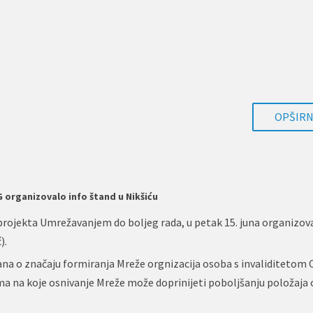
OPŠIRNI
organizovalo info štand u Nikšiću
rojekta Umrežavanjem do boljeg rada, u petak 15. juna organizova
).
ana o značaju formiranja Mreže orgnizacija osoba s invaliditetom 
ma na koje osnivanje Mreže može doprinijeti poboljšanju položaja 