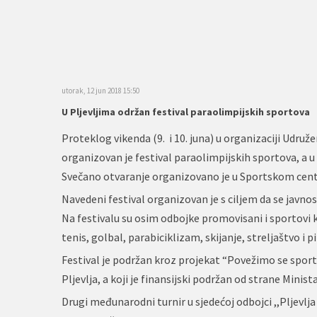
utorak, 12 jun 2018 15:50
U Pljevljima održan festival paraolimpijskih sportova
Proteklog vikenda (9. i 10. juna) u organizaciji Udruže
organizovan je festival paraolimpijskih sportova, a u o
Svečano otvaranje organizovano je u Sportskom centru
Navedeni festival organizovan je s ciljem da se javno
Na festivalu su osim odbojke promovisani i sportovi k
tenis, golbal, parabiciklizam, skijanje, streljaštvo i p
Festival je podržan kroz projekat “Povežimo se sport
Pljevlja, a koji je finansijski podržan od strane Mini
Drugi međunarodni turnir u sjedećoj odbojci ,,Pljevlja