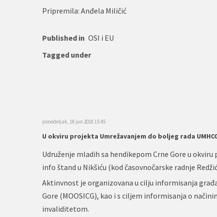
Pripremila: Anđela Miličić
Published in
OSI i EU
Tagged under
ponedeljak, 18 jun 2018 15:45
U okviru projekta Umrežavanjem do boljeg rada UMHCG 
Udruženje mladih sa hendikepom Crne Gore u okviru p
info štand u Nikšiću (kod časovnočarske radnje Redžić
Aktinvnost je organizovana u cilju informisanja građ
Gore (MOOSICG), kao i s ciljem informisanja o načini
invaliditetom.