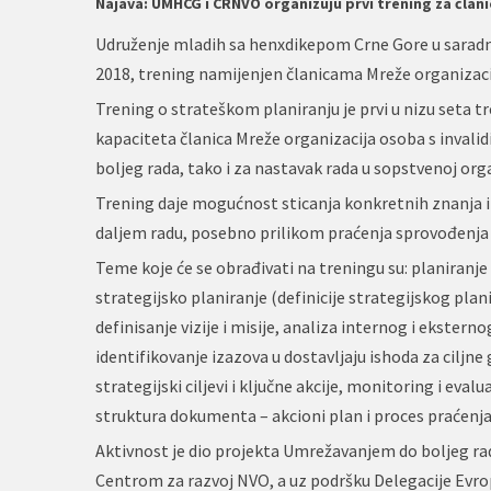
Najava: UMHCG i CRNVO organizuju prvi trening za čla
Udruženje mladih sa henxdikepom Crne Gore u saradnj
2018, trening namijenjen članicama Mreže organizaci
Trening o strateškom planiranju je prvi u nizu seta tr
kapaciteta članica Mreže organizacija osoba s inval
boljeg rada, tako i za nastavak rada u sopstvenoj orga
Trening daje mogućnost sticanja konkretnih znanja i 
daljem radu, posebno prilikom praćenja sprovođenja ja
Teme koje će se obrađivati na treningu su: planiranje (ci
strategijsko planiranje (definicije strategijskog plani
definisanje vizije i misije, analiza internog i ekstern
identifikovanje izazova u dostavljaju ishoda za ciljne
strategijski ciljevi i ključne akcije, monitoring i eval
struktura dokumenta – akcioni plan i proces praćenja
Aktivnost je dio projekta Umrežavanjem do boljeg rad
Centrom za razvoj NVO, a uz podršku Delegacije Evrop