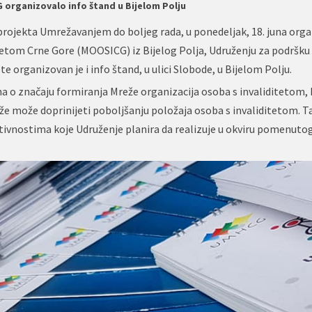
organizovalo info štand u Bijelom Polju
rojekta Umrežavanjem do boljeg rada, u ponedeljak, 18. juna org
ditetom Crne Gore (MOOSICG) iz Bijelog Polja, Udruženju za podršku
e organizovan je i info štand, u ulici Slobode, u Bijelom Polju.
a o značaju formiranja Mreže organizacija osoba s invaliditetom, k
že može doprinijeti poboljšanju položaja osoba s invaliditetom. T
aktivnostima koje Udruženje planira da realizuje u okviru pomenuto