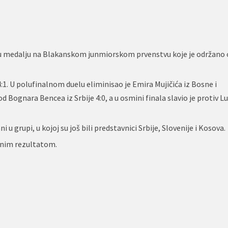
tnu medalju na Blakanskom junmiorskom prvenstvu koje je održano 
. U polufinalnom duelu eliminisao je Emira Mujičića iz Bosne i
od Bognara Bencea iz Srbije 4:0, a u osmini finala slavio je protiv L
u grupi, u kojoj su još bili predstavnici Srbije, Slovenije i Kosova.
nnim rezultatom.