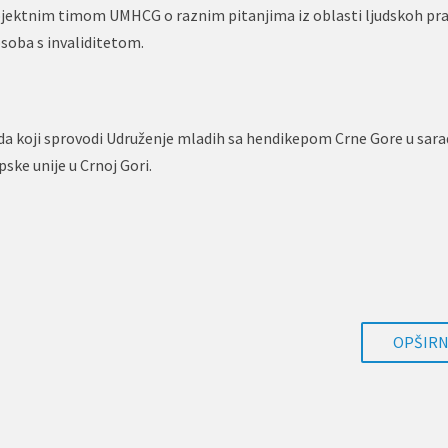
projektnim timom UMHCG o raznim pitanjima iz oblasti ljudskoh pra
osoba s invaliditetom.
da koji sprovodi Udruženje mladih sa hendikepom Crne Gore u sarad
ske unije u Crnoj Gori.
OPŠIRNI