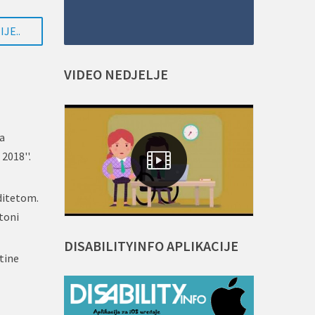
JE..
VIDEO
NEDJELJE
ma
2018''.
iditetom.
toni
DISABILITYINFO
APLIKACIJE
tine