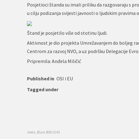
Posjetioci štanda su imali priliku da razgovaraju s 
u cilju podizanja svijesti javnosti o ljudskim pravima 
Štand je posjetilo više od stotinu ljudi.
Aktivnost je dio projekta Umrežavanjem do boljeg ra
Centrom za razvoj NVO, a uz podršku Delegacije Evrop
Pripremila: Anđela Miličić
Published in
OSI i EU
Tagged under
sreda, 20 jun 2018 15:43