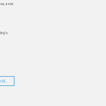
va, a sve
nji s
JE..