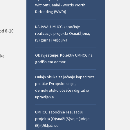
Without Denial - Words Worth
Defending (WWD))
NAJAVA: UMHCG započinje
od 6-10
realizaciju projekta Osna(Ž)ena,
(S)igurna i v(I)dljiva
Obavještenje: Kolektiv UMHCG na
uke
godišnjem odmoru
Onlajn obuka za jačanje kapaciteta:
politike Evropske unije,
demokratsko učešće i digitalno
upravljanje
UMHCG započinje realizaciju
projekta (O)snaži (S)voje (I)deje -
(E)i(U)ključi se!