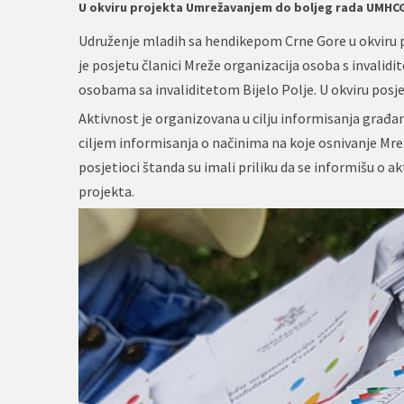
U okviru projekta Umrežavanjem do boljeg rada UMHCG 
Udruženje mladih sa hendikepom Crne Gore u okviru p
je posjetu članici Mreže organizacija osoba s invali
osobama sa invaliditetom Bijelo Polje. U okviru posjet
Aktivnost je organizovana u cilju informisanja građan
ciljem informisanja o načinima na koje osnivanje Mre
posjetioci štanda su imali priliku da se informišu o 
projekta.