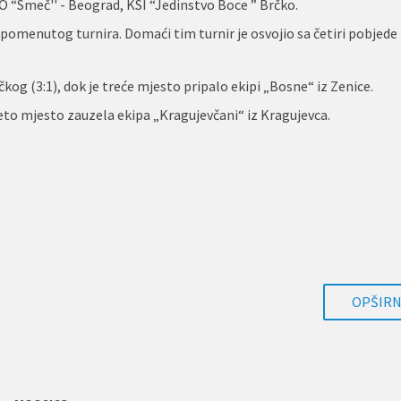
O “Smeč'' - Beograd, KSI “Jedinstvo Boce ” Brčko.
 pomenutog turnira. Domaći tim turnir je osvojio sa četiri pobjede 
kog (3:1), dok je treće mjesto pripalo ekipi „Bosne“ iz Zenice.
peto mjesto zauzela ekipa „Kragujevčani“ iz Kragujevca.
OPŠIRNI