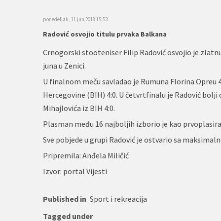
ponedeljak, 11 jun 2018 15:53
Radović osvojio titulu prvaka Balkana
Crnogorski stooteniser Filip Radović osvojio je zla
juna u Zenici.
U finalnom meču savladao je Rumuna Florina Opreu 4:1
Hercegovine (BIH) 4:0. U četvrtfinalu je Radović bolji 
Mihajlovića iz BIH 4:0.
Plasman među 16 najboljih izborio je kao prvoplasirani 
Sve pobjede u grupi Radović je ostvario sa maksimal
Pripremila: Anđela Miličić
Izvor: portal Vijesti
Published in
Sport i rekreacija
Tagged under