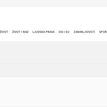
ŽIVOT
ŽIVOT I RAD
LJUDSKA PRAVA
OSI I EU
ZANIMLJIVOSTI
SPOR