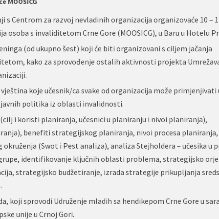
nice MOOSICG
i s Centrom za razvoj nevladinih organizacija organizovaće 10 – 1
ja osoba s invaliditetom Crne Gore (MOOSICG), u Baru u Hotelu Pr
eninga (od ukupno šest) koji će biti organizovani s ciljem jačanja
iditetom, kako za sprovođenje ostalih aktivnosti projekta Umreža
nizaciji.
vještina koje učesnik/ca svake od organizacija može primjenjivati
vnih politika iz oblasti invalidnosti.
lj i koristi planiranja, učesnici u planiranju i nivoi planiranja),
ranja), benefiti strategijskog planiranja, nivoi procesa planiranja,
og okruženja (Swot i Pest analiza), analiza Stejholdera – učesika u 
 grupe, identifikovanje ključnih oblasti problema, strategijsko orje
uacija, strategijsko budžetiranje, izrada strategije prikupljanja sred
.
a, koji sprovodi Udruženje mladih sa hendikepom Crne Gore u sara
ske unije u Crnoj Gori.