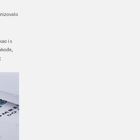
anizovalo
ao i s
akođe,
g