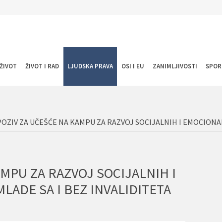
ŽIVOT
ŽIVOT I RAD
LJUDSKA PRAVA
OSI I EU
ZANIMLJIVOSTI
SPOR
POZIV ZA UČEŠĆE NA KAMPU ZA RAZVOJ SOCIJALNIH I EMOCIONAL
AMPU ZA RAZVOJ SOCIJALNIH I
LADE SA I BEZ INVALIDITETA