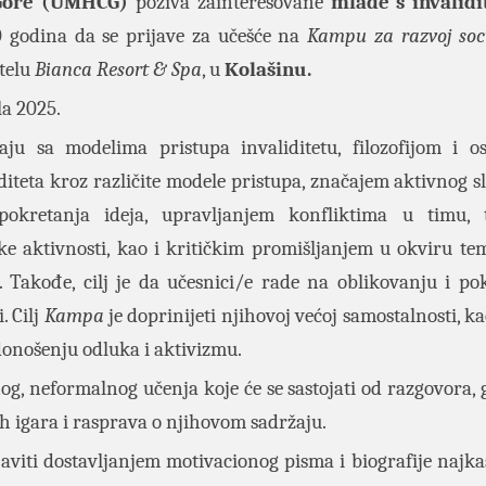
 Gore (UMHCG)
poziva zainteresovane
mlade s invalidi
0 godina da se prijave za učešće na
Kamp
u
za razvoj soci
otelu
Bianca Resort & Spa
, u
Kolašinu.
la 2025.
u sa modelima pristupa invaliditetu, filozofijom i 
iteta kroz različite modele pristupa, značajem aktivnog sl
okretanja ideja, upravljanjem konfliktima u timu, 
ske aktivnosti, kao i kritičkim promišljanjem u okviru te
. Takođe, cilj je da učesnici/e rade na oblikovanju i po
. Cilj
Kampa
je doprinijeti njihovoj većoj samostalnosti, ka
donošenju odluka i aktivizmu.
nog, neformalnog učenja koje će se sastojati od razgovora,
ih igara i rasprava o njihovom sadržaju.
aviti dostavljanjem motivacionog pisma i biografije najk