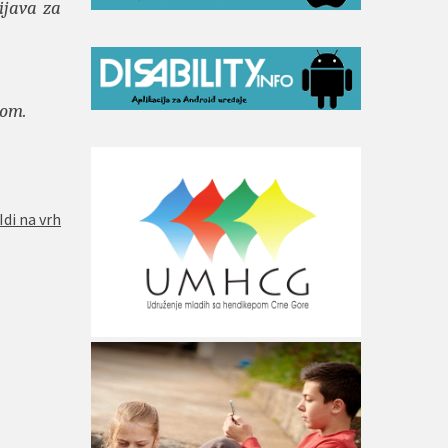
ijava za
tom.
Idi na vrh