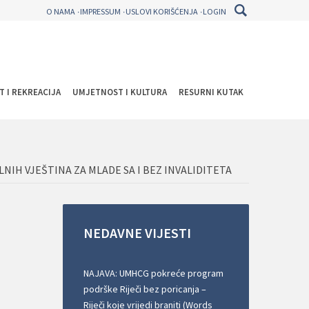
O NAMA
IMPRESSUM
USLOVI KORIŠĆENJA
LOGIN
T I REKREACIJA
UMJETNOST I KULTURA
RESURNI KUTAK
NIH VJEŠTINA ZA MLADE SA I BEZ INVALIDITETA
NEDAVNE
VIJESTI
NAJAVA: UMHCG pokreće program
podrške Riječi bez poricanja –
Riječi koje vrijedi braniti (Words