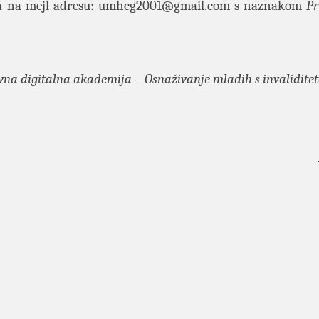
a
na mejl adresu:
umhcg2001@gmail.com
s naznakom
Pr
vna digitalna akademija – Osnaživanje mladih s invalidite