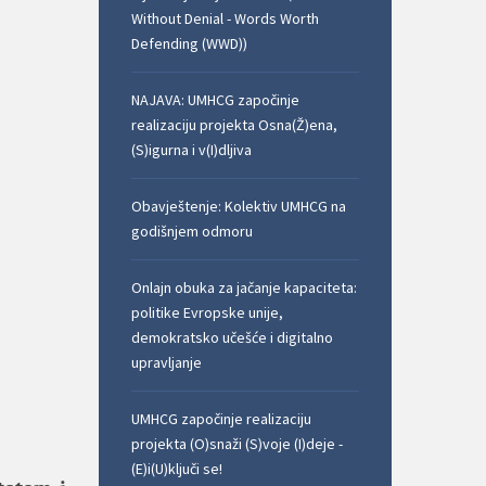
Without Denial - Words Worth
Defending (WWD))
NAJAVA: UMHCG započinje
realizaciju projekta Osna(Ž)ena,
(S)igurna i v(I)dljiva
Obavještenje: Kolektiv UMHCG na
godišnjem odmoru
Onlajn obuka za jačanje kapaciteta:
politike Evropske unije,
demokratsko učešće i digitalno
upravljanje
UMHCG započinje realizaciju
projekta (O)snaži (S)voje (I)deje -
(E)i(U)ključi se!