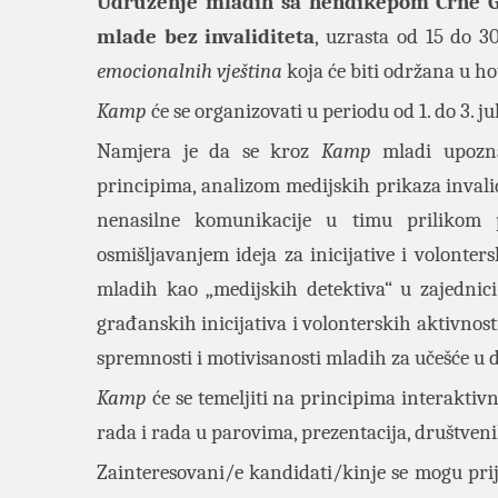
Udruženje mladih sa hendikepom Crne
mlade bez invaliditeta
, uzrasta od 15 do 3
emocionalnih vještina
koja će biti održana u h
Kamp
će se organizovati u periodu od 1. do 3. ju
Namjera je da se kroz
Kamp
mladi upoznaj
principima, analizom medijskih prikaza invalid
nenasilne komunikacije u timu prilikom p
osmišljavanjem ideja za inicijative i volonter
mladih kao „medijskih detektiva“ u zajednici
građanskih inicijativa i volonterskih aktivnosti
spremnosti i motivisanosti mladih za učešće u 
Kamp
će se temeljiti na principima interaktiv
rada i rada u parovima, prezentacija, društven
Zainteresovani/e kandidati/kinje se mogu prij