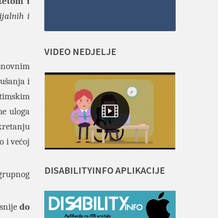
tetom i
jalnih i
VIDEO
NEDJELJE
osnovnim
ušanja i
timskim
me uloga
kretanju
o i većoj
DISABILITYINFO
APLIKACIJE
 grupnog
asnije
do