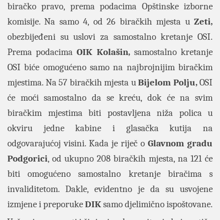
biračko pravo, prema podacima Opštinske izborne
komisije. Na samo 4, od 26 biračkih mjesta u
Zeti,
obezbijeđeni su uslovi za samostalno kretanje OSI.
Prema podacima
OIK
Kolašin,
samostalno kretanje
OSI biće omogućeno samo na najbrojnijim biračkim
mjestima. Na 57 biračkih mjesta u
Bijelom Polju,
OSI
će moći samostalno da se kreću, dok će na svim
biračkim mjestima biti postavljena niža polica u
okviru jedne kabine i glasačka kutija na
odgovarajućoj visini. Kada je riječ o
Glavnom gradu
Podgorici
, od ukupno 208 biračkih mjesta, na 121 će
biti omogućeno samostalno kretanje biračima s
invaliditetom. Dakle, evidentno je da su usvojene
izmjene i preporuke
DIK
samo djelimično ispoštovane.