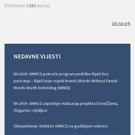
Pročitano
1283
put(a)
Idi na vrh
NEDAVNE
VIJESTI
NAJAVA: UMHCG pokreće program podrške Riječi bez
poricanja – Riječi koje vrijedi braniti (Words Without Denial -
Words Worth Defending (WWD))
NAJAVA: UMHCG započinje realizaciju projekta Osna(Ž)ena,
(S)igurna i v(I)dljiva
Obavještenje: Kolektiv UMHCG na godišnjem odmoru