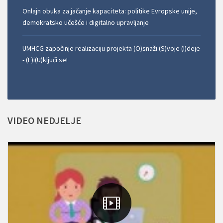
Onlajn obuka za jačanje kapaciteta: politike Evropske unije,
demokratsko učešće i digitalno upravljanje
UMHCG započinje realizaciju projekta (O)snaži (S)voje (I)deje
- (E)i(U)ključi se!
VIDEO
NEDJELJE