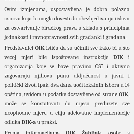
Ovim izmjenama, uspostavljena je dobra polazna
osnova koja bi mogla dovesti do obezbjeđivanja uslova
za ostvarivanje biračkog prava u skladu s principima
jednakosti i ravnopravnosti svih građanki i građana.
Predstavnici
OIK
ističu da su učinili sve kako bi u što
većoj mjeri bile ispoštovane instrukcije
DIK
i
organizacija koje se bave pravima OSI i aktivno
zagovaraju njihovu punu uključenost u javni i
politički život. Ipak, dva dana uoči lokalnih izbora u 14
opština, uvidom u podatke dostavljene od strane
OIK
,
može se konstatovati da nijesu preduzete sve
neophodne mjere, u cilju adekvatne implementacije
odluka
DIK-a
u praksi
.
Prema informacijama
OIK Žabljak,
osobe s