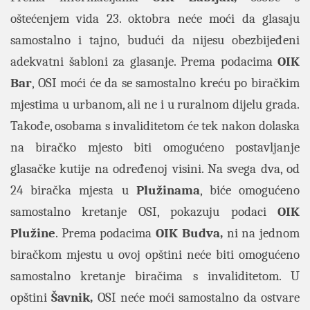
oštećenjem vida 23. oktobra neće moći da glasaju
samostalno i tajno, budući da nijesu obezbijeđeni
adekvatni šabloni za glasanje. Prema podacima
OIK
Bar
, OSI moći će da se samostalno kreću po biračkim
mjestima u urbanom, ali ne i u ruralnom dijelu grada.
Takođe, osobama s invaliditetom će tek nakon dolaska
na biračko mjesto biti omogućeno postavljanje
glasačke kutije na određenoj visini. Na svega dva, od
24 biračka mjesta u
Plužinama
, biće omogućeno
samostalno kretanje OSI, pokazuju podaci
OIK
Plužine
. Prema podacima
OIK
Budva,
ni na jednom
biračkom mjestu u ovoj opštini neće biti omogućeno
samostalno kretanje biračima s invaliditetom. U
opštini
Šavnik,
OSI neće moći samostalno da ostvare