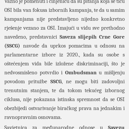
Važno je pomenuti i činjenicu da su pitanja koja se tiču
OSI bila van fokusa izbornih kampanja, te da u samim
kampanjama nije predstavljeno nijedno konkretno
rješenje vezano za OSI. Imajući u vidu sve prethodno
navedeno, predstavnici
Saveza slijepih Crne Gore
(SSCG)
navode da uprkos pomacima u odnosu na
parlamentarne izbore iz 2020., kada su osobe s
oštećenjem vida bile izložene diskriminaciji, što je
nedvosmisleno potvrdio i
Ombudsman
u mišljenju
povodom pritužbe
SSCG
, ne mogu biti zadovoljni
trenutnim stanjem, te da tokom tekućeg izbornog
ciklusa, nije pokazana istinska spremnost da se OSI
obezbijedi ostvarivanje biračkog prava na jednakim i
ravnopravnim osnovama.
Savjetnica za međunarodne odnose u
Savezu