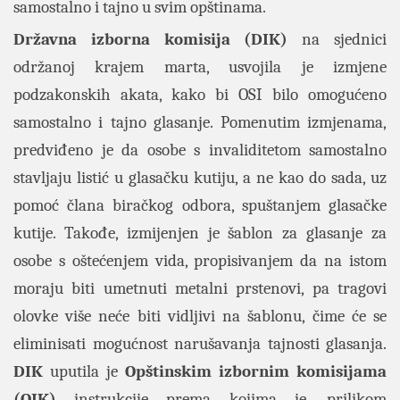
samostalno i tajno u svim opštinama.
Državna izborna komisija (DIK)
na sjednici
održanoj krajem marta, usvojila je izmjene
podzakonskih akata, kako bi OSI bilo omogućeno
samostalno i tajno glasanje. Pomenutim izmjenama,
predviđeno je da osobe s invaliditetom samostalno
stavljaju listić u glasačku kutiju, a ne kao do sada, uz
pomoć člana biračkog odbora, spuštanjem glasačke
kutije. Takođe, izmijenjen je šablon za glasanje za
osobe s oštećenjem vida, propisivanjem da na istom
moraju biti umetnuti metalni prstenovi, pa tragovi
olovke više neće biti vidljivi na šablonu, čime će se
eliminisati mogućnost narušavanja tajnosti glasanja.
DIK
uputila je
Opštinskim izbornim komisijama
(OIK)
instrukcije prema kojima je, prilikom