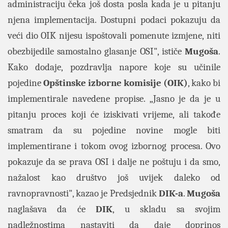
administraciju čeka još dosta posla kada je u pitanju
njena implementacija. Dostupni podaci pokazuju da
veći dio OIK nijesu ispoštovali pomenute izmjene, niti
obezbijedile samostalno glasanje OSI", ističe
Mugoša
.
Kako dodaje, pozdravlja napore koje su učinile
pojedine
Opštinske izborne komisije (OIK)
, kako bi
implementirale navedene propise. „Jasno je da je u
pitanju proces koji će iziskivati vrijeme, ali takođe
smatram da su pojedine novine mogle biti
implementirane i tokom ovog izbornog procesa. Ovo
pokazuje da se prava OSI i dalje ne poštuju i da smo,
nažalost kao društvo još uvijek daleko od
ravnopravnosti", kazao je Predsjednik
DIK-a
.
Mugoša
naglašava da će
DIK
, u skladu sa svojim
nadležnostima nastaviti da daje doprinos