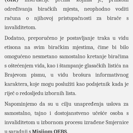
određivanja biračkih mjesta, neophodno voditi
računa o njihovoj pristupačnosti za birače s
invaliditetom.
Dodatno, preporučeno je postavljanje traka u vidu
etisona na svim biračkim mjestima, čime bi bilo
omogućeno nesmetano samostalno kretanje biračima
s oštećenjem vida, kao i štampanje glasačkih listića na
Brajevom pismu, u vidu brošura informativnog
karaktera, koje mogu poslužiti kao podsjetnik kada je
riječ o redosljedu izbornih lista.
Napominjemo da su u cilju unapređenja uslova za
samostalno, tajno i dostojanstveno učešće osoba s
invaliditetom u izbornom procesu izrađene Smjernice
u saradnji s
Misijom OEBS
.