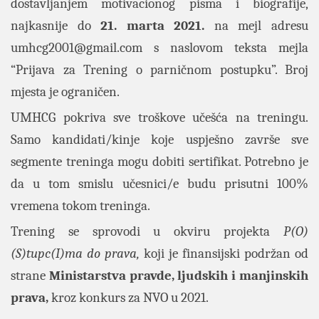
dostavljanjem motivacionog pisma i biografije,
najkasnije do
21. marta 2021.
na mejl adresu
umhcg2001@gmail.com
s naslovom teksta mejla
“Prijava za Trening o parničnom postupku”. Broj
mjesta je ograničen.
UMHCG pokriva sve troškove učešća na treningu.
Samo kandidati/kinje koje uspješno završe sve
segmente treninga mogu dobiti sertifikat. Potrebno je
da u tom smislu učesnici/e budu prisutni 100%
vremena tokom treninga.
Trening se sprovodi u okviru projekta
P(O)
(S)tupc(I)ma do prava,
koji je finansijski podržan od
strane
Ministarstva pravde, ljudskih i manjinskih
prava,
kroz konkurs za NVO u 2021.