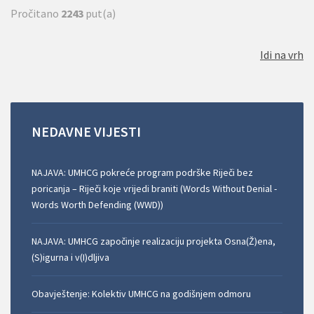
Pročitano
2243
put(a)
Idi na vrh
NEDAVNE
VIJESTI
NAJAVA: UMHCG pokreće program podrške Riječi bez
poricanja – Riječi koje vrijedi braniti (Words Without Denial -
Words Worth Defending (WWD))
NAJAVA: UMHCG započinje realizaciju projekta Osna(Ž)ena,
(S)igurna i v(I)dljiva
Obavještenje: Kolektiv UMHCG na godišnjem odmoru