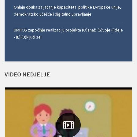
Onlajn obuka za jačanje kapaciteta: politike Evropske unije,
demokratsko učešće i digitalno upravljanje
UMHCG započinje realizaciju projekta (O)snaži (S)voje (I)deje
- (E)i(U)ključi se!
VIDEO
NEDJELJE