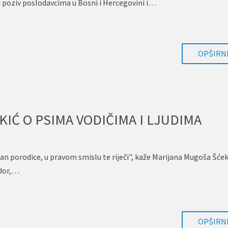
ni poziv poslodavcima u Bosni i Hercegovini i…
OPŠIRNI
Ć O PSIMA VODIČIMA I LJUDIMA
an porodice, u pravom smislu te riječi", kaže Marijana Mugoša Šćek
ador,…
OPŠIRNI