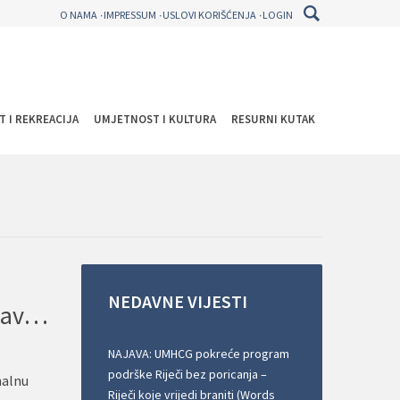
O NAMA
IMPRESSUM
USLOVI KORIŠĆENJA
LOGIN
T I REKREACIJA
UMJETNOST I KULTURA
RESURNI KUTAK
NEDAVNE
VIJESTI
Javni poziv poslodavcima u Bosni i Hercegovini i Crnoj Gori za zapošljavanje pripravnika osoba s invaliditetom
NAJAVA: UMHCG pokreće program
podrške Riječi bez poricanja –
nalnu
Riječi koje vrijedi braniti (Words