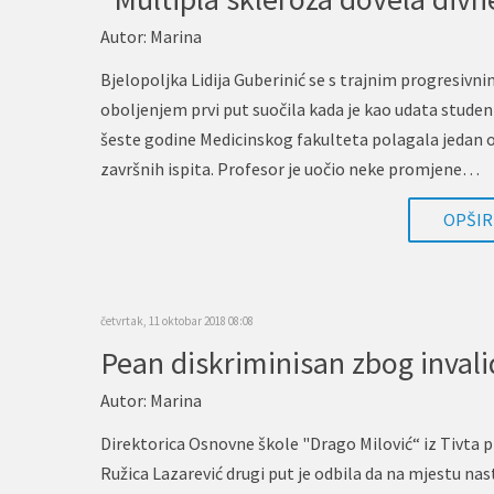
Autor:
Marina
Bjelopoljka Lidija Guberinić se s trajnim progresivn
oboljenjem prvi put suočila kada je kao udata studen
šeste godine Medicinskog fakulteta polagala jedan 
završnih ispita. Profesor je uočio neke promjene…
OPŠIRN
četvrtak, 11 oktobar 2018 08:08
Autor:
Marina
Direktorica Osnovne škole "Drago Milović“ iz Tivta 
Ružica Lazarević drugi put je odbila da na mjestu na