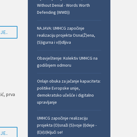
Without Denial - Words Worth
Defending (WWD))
NAJAVA: UMHCG započinje
JE..
realizaciju projekta Osna(Ž)ena,
(S)igurna i v(I)dljiva
Obavještenje: Kolektiv UMHCG na
godišnjem odmoru
Onlajn obuka za jačanje kapaciteta:
politike Evropske unije,
ić, prva
demokratsko učešće i digitalno
upravljanje
UMHCG započinje realizaciju
projekta (O)snaži (S)voje (I)deje -
(E)i(U)ključi se!
JE..