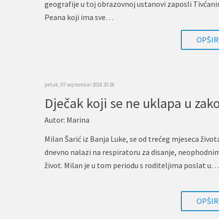
geografije u toj obrazovnoj ustanovi zaposli Tivćani
Peana koji ima sve…
OPŠIRN
petak, 07 septembar 2018 20:56
Autor:
Marina
Milan Šarić iz Banja Luke, se od trećeg mjeseca život
dnevno nalazi na respiratoru za disanje, neophodni
život. Milan je u tom periodu s roditeljima poslat u…
OPŠIRN