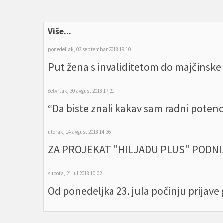
Više...
ponedeljak, 03 septembar 2018 19:10
Put žena s invaliditetom do majčinske
četvrtak, 30 avgust 2018 17:21
“Da biste znali kakav sam radni potenc
utorak, 14 avgust 2018 14:36
ZA PROJEKAT "HILJADU PLUS" PODNI
subota, 21 jul 2018 10:02
Od ponedeljka 23. jula počinju prijav