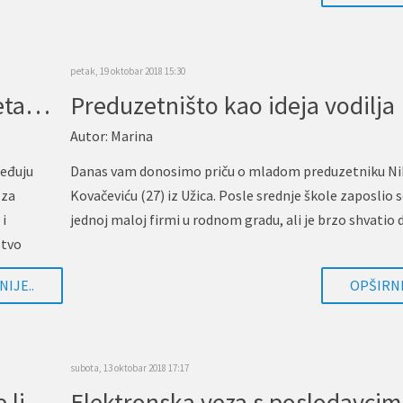
petak, 19 oktobar 2018 15:30
Krediti do 50.000 eura za pokretanje biznisa
Preduzetništo kao ideja vodilja
Autor:
Marina
ređuju
Danas vam donosimo priču o mladom preduzetniku Ni
 za
Kovačeviću (27) iz Užica. Posle srednje škole zaposlio s
i
jednoj maloj firmi u rodnom gradu, ali je brzo shvatio
stvo
IJE..
OPŠIRNI
subota, 13 oktobar 2018 17:17
"Multipla skleroza dovela divne ljude, a drugima spakovala kofere"