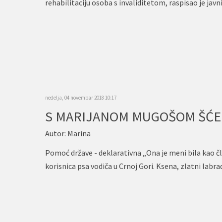
rehabilitaciju osoba s invaliditetom, raspisao je jav
nedelja, 04 novembar 2018 10:17
S MARIJANOM MUGOŠOM ŠĆEKI
Autor:
Marina
Pomoć države - deklarativna „Ona je meni bila kao čl
korisnica psa vodiča u Crnoj Gori. Ksena, zlatni labr