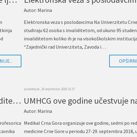
Autor:
Marina
im
Elektronska veza s poslodavcima Na Univerzitetu Crne
tkinja
studiraju 62 osoba s invaliditetom, od ukuno 95 studen
od
invaliditetom koliko ih je na visokoškolskim instituci
“Zajednički rad Univerziteta, Zavoda i…
IJE..
OPŠIRNI
ponedeljak, 24 septembar 2018 21:57
Pean diskriminisan zbog invaliditeta prilikom zapošljavanja
Autor:
Marina
profesorica
Medikal Crna Gora organizuje ove godine, sedmi po re
stavnika
medicine Crne Gore u periodu 27-29. septembra 2018, 