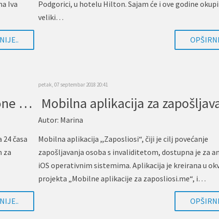
na Iva
Podgorici, u hotelu Hilton. Sajam će i ove godine okupi
veliki…
IJE..
OPŠIRNI
petak, 07 septembar 2018 20:41
Dječak koji se ne uklapa u zakone medicine!
Autor:
Marina
a 24 časa
Mobilna aplikacija ,,Zaposliosi“, čiji je cilj povećanje
m za
zapošljavanja osoba s invaliditetom, dostupna je za an
iOS operativnim sistemima. Aplikacija je kreirana u okv
projekta „Mobilne aplikacije za zaposliosi.me“, i…
IJE..
OPŠIRNI