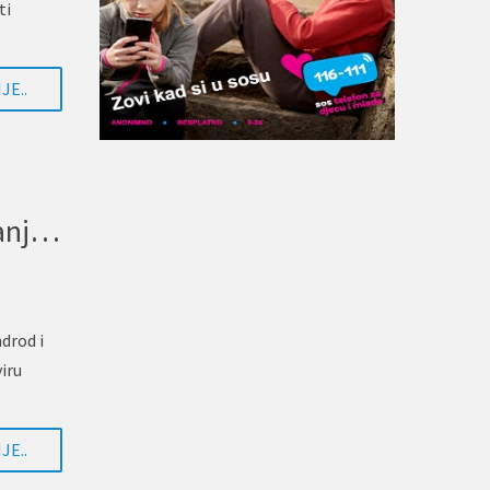
ti
JE..
Mobilna aplikacija za zapošljavanje osoba s invaliditetom
drod i
iru
JE..