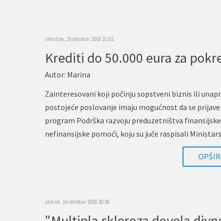
četvrtak, 25 oktobar 2018 21:02
Autor:
Marina
Zainteresovani koji počinju sopstveni biznis ili unap
postojeće poslovanje imaju mogućnost da se prijave
program Podrška razvoju preduzetništva finansijske 
nefinansijske pomoći, koju su juče raspisali Ministar
ekonomije i…
OPŠIRN
utorak, 16 oktobar 2018 20:58