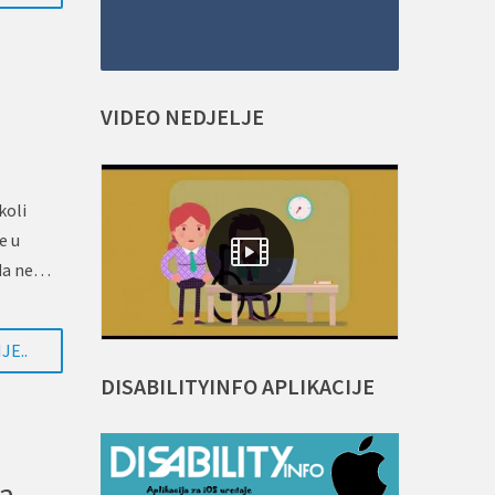
VIDEO
NEDJELJE
koli
e u
 da ne…
JE..
DISABILITYINFO
APLIKACIJE
Elektronska veza s poslodavcima - Trans2Work.me