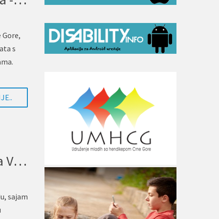
 Gore,
ata s
jama.
JE..
UMHCG ove godine učestvuje na VII sajmu medicine Crne Gore
du, sajam
u