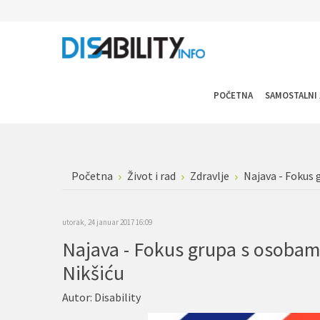
POČETNA
SAMOSTALNI 
Početna
Život i rad
Zdravlje
Najava - Fokus 
utorak, 24 januar 2017 16:09
Najava - Fokus grupa s osobam
Nikšiću
Autor:
Disability