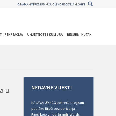
O NAMA
IMPRESSUM
USLOVI KORIŠĆENJA
LOGIN
T I REKREACIJA
UMJETNOST I KULTURA
RESURNI KUTAK
NEDAVNE
VIJESTI
a u
NAJAVA: UMHCG pokreće program
podrške Riječi bez poricanja –
Riječi koje vrijedi braniti (Words