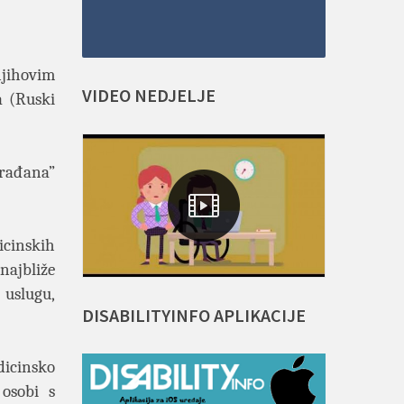
njihovim
VIDEO
NEDJELJE
a (Ruski
građana”
icinskih
najbliže
 uslugu,
DISABILITYINFO
APLIKACIJE
dicinsko
osobi s