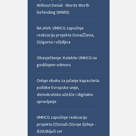
Without Denial - Words Worth
Defending (WWD))
NAJAVA: UMHCG započinje
realizaciju projekta Osna(Ž)ena,
(S)igurna i v(I)dljiva
Obavještenje: Kolektiv UMHCG na
godišnjem odmoru
Onlajn obuka za jačanje kapaciteta:
politike Evropske unije,
demokratsko učešće i digitalno
upravljanje
UMHCG započinje realizaciju
projekta (O)snaži (S)voje (I)deje -
(E)i(U)ključi se!