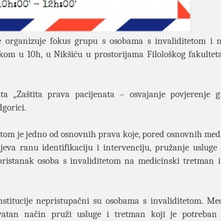
organizuje fokus grupu s osobama s invaliditetom i 
kom u 10h, u Nikšiću u prostorijama Filološkog fakultet
ta „Zaštita prava pacijenata – osvajanje povjerenje 
gorici.
tetom je jedno od osnovnih prava koje, pored osnovnih med
jeva ranu identifikaciju i intervenciju, pružanje usluge 
 pristanak osoba s invaliditetom na medicinski tretman i
nstitucije nepristupačni su osobama s invaliditetom. Me
atan način pruži usluge i tretman koji je potreban 