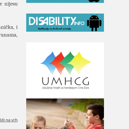
e nijesu
nička, i
eranama,
Idi na vrh