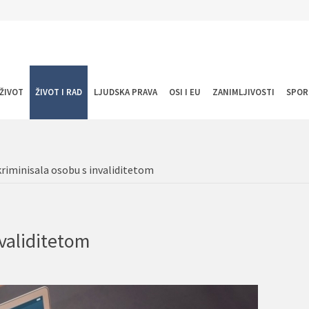
ŽIVOT
ŽIVOT I RAD
LJUDSKA PRAVA
OSI I EU
ZANIMLJIVOSTI
SPOR
kriminisala osobu s invaliditetom
nvaliditetom