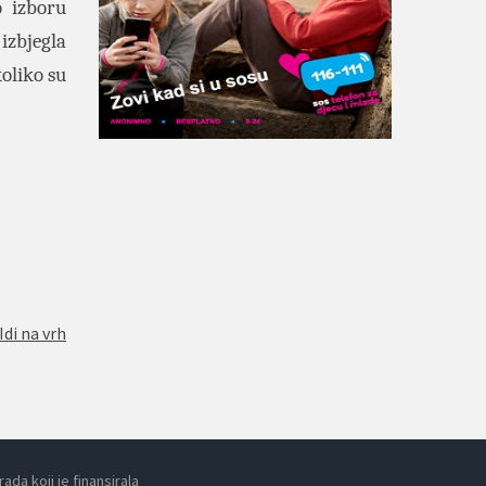
o izboru
izbjegla
oliko su
Idi na vrh
da koji je finansirala