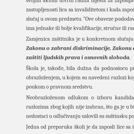
svojim aktom utvrdi radna mjesta za zapošlj
zastupljenosti lica sa invaliditetom i kada zap
slučaj u ovom predmetu. "Ove obaveze poslodava
ima jednake ili bolje kvalifikacije, stručne ili r
Zamjenica zaštitnika je u konkretnom slučaju 
Zakonu o zabrani diskriminacije, Zakonu o
zaštiti ljudskih prava i osnovnih sloboda
.
Škola je, takođe, bila dužna da podnosiocu 
obrazloženjem, u kojem su navedeni razlozi koji
poukom o pravnom sredstvu.
Neobrazloženom odlukom o izboru kandidat
razlozima zbog kojih nije izabran, što ga je u
nedostaci u odlučivanju uslovili su suštinsku p
Jedna od preporuka školi je da zaposli lice sa i