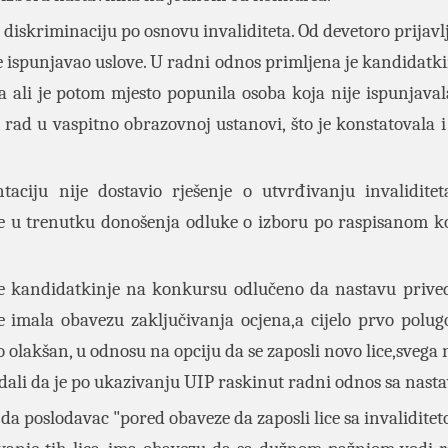
a diskriminaciju po osnovu invaliditeta. Od devetoro prijav
je ispunjavao uslove. U radni odnos primljena je kandidatki
 ali je potom mjesto popunila osoba koja nije ispunjaval
 rad u vaspitno obrazovnoj ustanovi, što je konstatovala 
iju nije dostavio rješenje o utvrđivanju invaliditeta
kole u trenutku donošenja odluke o izboru po raspisanom 
ane kandidatkinje na konkursu odlučeno da nastavu prive
e imala obavezu zaključivanja ocjena,a cijelo prvo polugo
 olakšan, u odnosu na opciju da se zaposli novo lice,svega 
dodali da je po ukazivanju UIP raskinut radni odnos sa nast
 da poslodavac "pored obaveze da zaposli lice sa invalidit