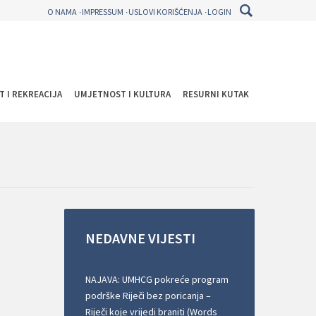
O NAMA
IMPRESSUM
USLOVI KORIŠĆENJA
LOGIN
T I REKREACIJA
UMJETNOST I KULTURA
RESURNI KUTAK
NEDAVNE
VIJESTI
NAJAVA: UMHCG pokreće program
podrške Riječi bez poricanja –
Riječi koje vrijedi braniti (Words