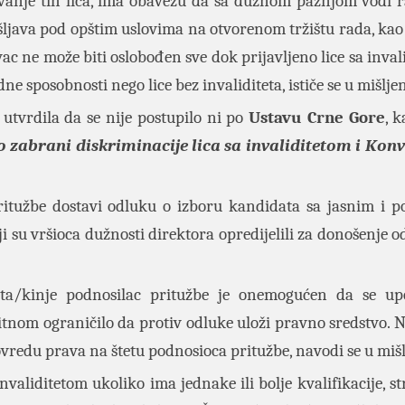
avanje tih lica, ima obavezu da sa dužnom pažnjom vodi 
ošljava pod opštim uslovima na otvorenom tržištu rada, kao 
c ne može biti oslobođen sve dok prijavljeno lice sa inval
adne sposobnosti nego lice bez invaliditeta, ističe se u mišlje
utvrdila da se nije postupilo ni po
Ustavu Crne Gore
, 
 zabrani diskriminacije lica sa invaliditetom i Konv
pritužbe dostavi odluku o izboru kandidata sa jasnim i 
 su vršioca dužnosti direktora opredijelili za donošenje od
a/kinje podnosilac pritužbe je onemogućen da se up
 bitnom ograničilo da protiv odluke uloži pravno sredstvo. 
ovredu prava na štetu podnosioca pritužbe, navodi se u mišl
nvaliditetom ukoliko ima jednake ili bolje kvalifikacije, st