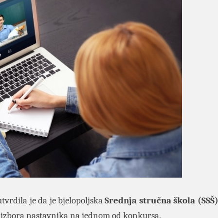
utvrdila je da je bjelopoljska
Srednja stručna škola (SSŠ
m izbora nastavnika na jednom od konkursa.