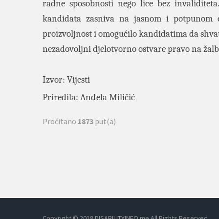
radne sposobnosti nego lice bez invaliditet
kandidata zasniva na jasnom i potpunom ob
proizvoljnost i omogućilo kandidatima da shvate
nezadovoljni djelotvorno ostvare pravo na žalb
Izvor: Vijesti
Priredila: Anđela Miličić
Pročitano
1873
put(a)
Copyright © 2018 DISABILITYINFO.me All Rights Reserved.