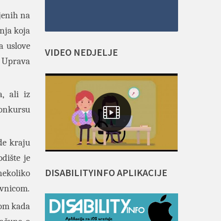
ljenih na
nja koja
a uslove
VIDEO
NEDJELJE
i Uprava
, ali iz
konkursu
de kraju
dište je
DISABILITYINFO
APLIKACIJE
nekoliko
avnicom.
etom kada