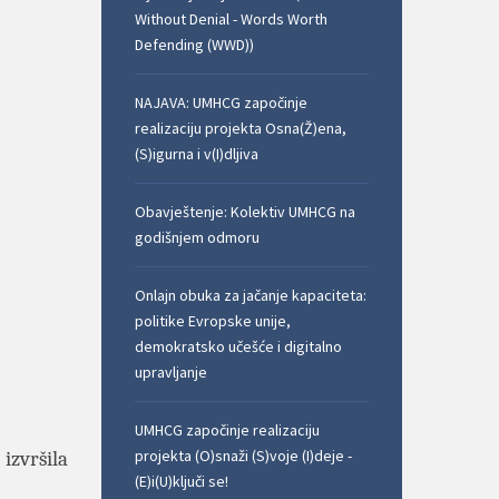
Without Denial - Words Worth
Defending (WWD))
NAJAVA: UMHCG započinje
realizaciju projekta Osna(Ž)ena,
(S)igurna i v(I)dljiva
Obavještenje: Kolektiv UMHCG na
godišnjem odmoru
Onlajn obuka za jačanje kapaciteta:
politike Evropske unije,
demokratsko učešće i digitalno
upravljanje
UMHCG započinje realizaciju
projekta (O)snaži (S)voje (I)deje -
)
izvršila
(E)i(U)ključi se!