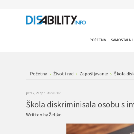
POČETNA
SAMOSTALNI 
Početna
Život i rad
Zapošljavanje
Škola dis
petak, 29 april 2022 07:02
Škola diskriminisala osobu s i
Written by
Željko