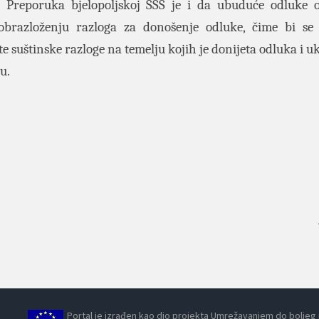
a. Preporuka bjelopoljskoj SSŠ je i da ubuduće odluke 
razloženju razloga za donošenje odluke, čime bi se 
 suštinske razloge na temelju kojih je donijeta odluka i uk
u.
Portal je izrađen kao dio projekta Umrežavanjem do boljeg ra