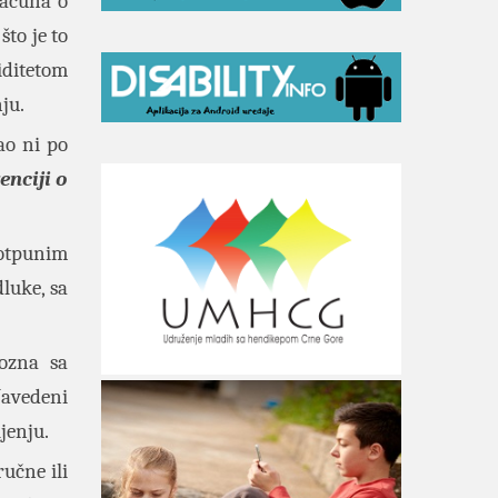
računa o
što je to
iditetom
nju.
kao ni po
enciji o
potpunim
luke, sa
ozna sa
Navedeni
jenju.
ručne ili