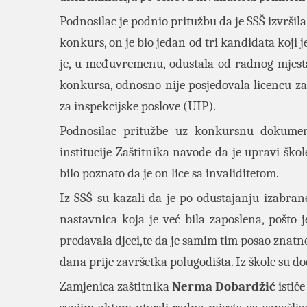
Podnosilac je podnio pritužbu da je SSŠ izvršil
konkurs, on je bio jedan od tri kandidata koji 
je, u međuvremenu, odustala od radnog mjesta
konkursa, odnosno nije posjedovala licencu za
za inspekcijske poslove (UIP).
Podnosilac pritužbe uz konkursnu dokumentac
institucije Zaštitnika navode da je upravi š
bilo poznato da je on lice sa invaliditetom.
Iz SSŠ su kazali da je po odustajanju izabr
nastavnica koja je već bila zaposlena, pošto j
predavala djeci,te da je samim tim posao znatno
dana prije završetka polugodišta. Iz škole su 
Zamjenica zaštitnika
Nerma Dobardžić
ističe