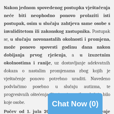
Nakon jednom spovedenog postupka vještačenja
neće biti neophodno ponovo prolaziti isti
postupak, osim u slučaju zahtjeva same osobe s
invaliditetom ili zakonskog zastupnika.
Postupak
se,
u slučaju novonastalih okolnosti i promjena,
može ponovo spovesti godinu dana nakon
dobijanja prvog rješenja
, a
u izuzetnim
okolnostima i ranije
, uz dostavljanje adekvatnih
dokaza o nastalim promjenama zbog kojih je
vještačenje ponovo potrebno uraditi. Navedeno
podvlačimo posebno u slučaju autizma, te
progresivnih oštećenja ili sticanja novih u slučaju bilo
koje osobe.
Chat Now (
0
)
Počev od 1. jula 2026, jedinstveno vještačenje