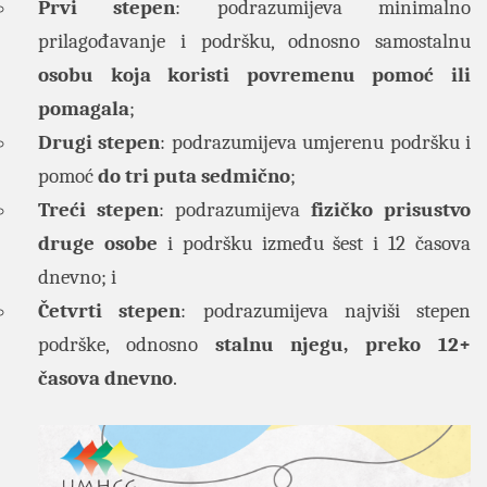
Prvi stepen
: podrazumijeva minimalno
prilagođavanje i podršku, odnosno samostalnu
osobu koja koristi povremenu pomoć ili
pomagala
;
Drugi stepen
: podrazumijeva umjerenu podršku i
pomoć
do tri puta sedmično
;
Treći stepen
: podrazumijeva
fizičko prisustvo
druge osobe
i podršku između šest i 12 časova
dnevno; i
Četvrti stepen
: podrazumijeva najviši stepen
podrške, odnosno
stalnu njegu, preko 12+
časova dnevno
.