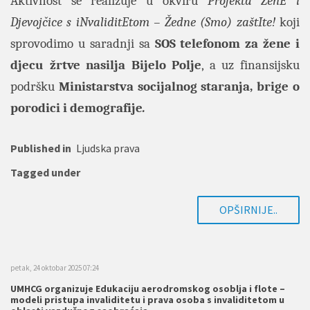
Aktivnost se realizuje u okviru
Projekta
ŽenE i
Djevojčice s iNvaliditEtom – Žedne (Smo) zaštIte!
koji
sprovodimo u saradnji sa
SOS telefonom za žene i
djecu žrtve nasilja Bijelo Polje
, a uz finansijsku
podršku
Ministarstva socijalnog staranja, brige o
porodici i demografije
.
Published in
Ljudska prava
Tagged under
OPŠIRNIJE..
petak, 24 oktobar 2025 07:24
UMHCG organizuje Edukaciju aerodromskog osoblja i flote –
modeli pristupa invaliditetu i prava osoba s invaliditetom u