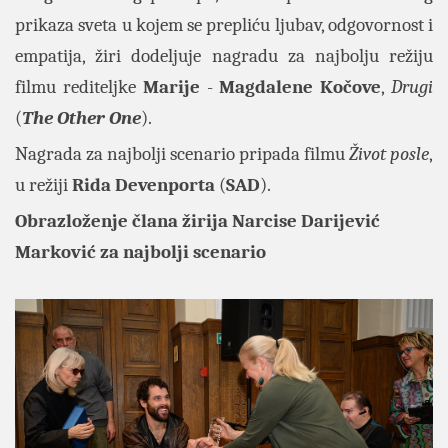
prikaza sveta u kojem se prepliću ljubav, odgovornost i
empatija, žiri dodeljuje nagradu za najbolju režiju
filmu rediteljke
Marije
-
Magdalene Kočove
,
Drugi
(
The Other One
).
Nagrada za najbolji scenario pripada filmu
Život posle
,
u režiji
Rida Devenporta
(
SAD
).
Obrazloženje člana žirija Narcise Darijević
Marković za najbolji scenario