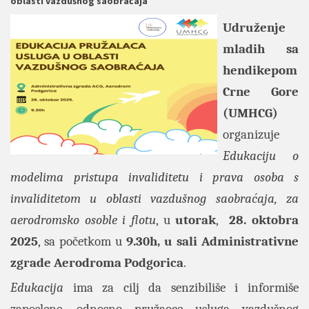
oblasti vazdušnog saobraćaja
Udruženje
mladih sa
hendikepom
Crne Gore
(UMHCG)
organizuje
Edukaciju o
modelima pristupa invaliditetu i prava osoba s
invaliditetom u oblasti vazdušnog saobraćaja, za
aerodromsko osoble i flotu
, u
utorak
,
28. oktobra
2025
, sa početkom u
9.30h, u sali Administrativne
zgrade Aerodroma Podgorica
.
Edukacija
ima za cilj da senzibiliše i informiše
zaposlene, odnosno pružaoce usluga vazdušnog