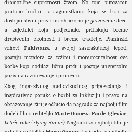
dramatične suprotnosti života. Na tom putovanju
pratimo hrabru protagonistkinju koja se bori za
dostojanstvo i pravo na obrazovanje
gluvoneme
dece,
u zajednici koju podjednako pritiskaju breme
društvenih okolnosti i breme tradicije. Planinski
vrhovi
Pakistana
, u svojoj zastrašujućoj lepoti,
postaju metafora za težinu i monumentalnost ove
borbe koja nadilazi ličnu priču i postaje univerzalni
poziv na razumevanje i promenu.
Zbog impresivnog audiovizuelnog pripovedanja i
inspirativne poruke o borbi za inkluziju i pravo na
obrazovanje, žiri je odlučio da nagradu za najbolji film
dodeli filmu rediteljki
Marte Gomez
i
Paule Iglesias
,
Leteće ruke
(
Flying Hands)
. Nagradu za najbolji film je
primila rediteljka
Marta Gomez
. Nagradu za najbolju