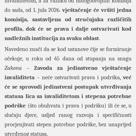
invaliditetom, a za razliku od mnogobrojnih komisija
do sada, od 1. jula 2026.
vještačenje će vršiti jedna
komisija, sastavljena od stručnjaka različitih
profila, dok će se prava i dalje ostvarivati kod
nadležnih institucija za svaku oblast
.
Navedeno znači da se kod ustanove čije se formiranje
očekuje, u roku od 45 dana od stupanja na snagu
Zakona
–
Zavoda za jedinstveno vještačenje
invaliditeta
– neće ostvarivati prava i podrška,
već
će se sprovodi jedinstveni postupak utvrđivanja
statusa lica sa invaliditetom i stepena potrebne
podrške
(što obuhvata i prava i podršku) ili će se, u
slučaju djece, usljed ranog razvoja i specifičnosti
procjenjivati stepen potrebne podrške, bez unaprijed
utvrđenog statusa.