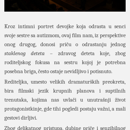
Kroz intimni portret devojke koja odrasta u senci
svoje sestre sa autizmom, ovaj film nam, iz perspektive
onog drugog, donosi priču o odrastanju jednog
staklenog deteta
– zdravog deteta koje, zbog
roditeljskog fokusa na sestru kojoj je potrebna
posebna briga, često ostaje nevidljivo i potisnuto.
Rediteljka, umesto velikih dramaturških preokreta,
bira filmski jezik krupnih planova i suptilnih
trenutaka, kojima nas uvlači u unutrašnji život
protagonistkinje, gde tihi pogledi postaju važni, a mali
gestovi dirljivi.
Zbog delikatnog pristupa, dubine priče i senzibilnog