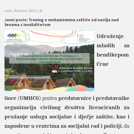
sreda, 29 oktobar 2025 11:26
Javni poziv: Trening o mehanizmima zaštite od nasilja nad
ženama s invaliditetom
Udruženje
mladih sa
hendikepom
Crne
Gore
(
UMHCG
) poziva
predstavnice i predstavnike
organizacija civilnog društva licenciranih za
pružanje usluga socijalne i dječje zaštite, kao i
zaposlene u centrima za socijalni rad i policiji
, da