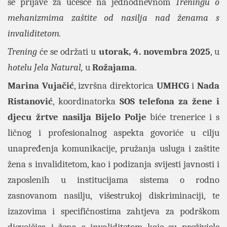
se prijave za učešće na jednodnevnom
Treningu o
mehanizmima zaštite od nasilja nad ženama s
invaliditetom.
Trening
će se održati u
utorak, 4. novembra 2025
, u
hotelu Jela Natural
,
u
Rožajama
.
Marina Vujačić
, izvršna direktorica
UMHCG
i
Nada
Ristanović
, koordinatorka
SOS telefona za žene i
djecu žrtve nasilja
Bijelo Polje
biće trenerice i s
ličnog i profesionalnog aspekta govoriće u cilju
unapređenja komunikacije, pružanja usluga i zaštite
žena s invaliditetom, kao i podizanja svijesti javnosti i
zaposlenih u institucijama sistema o rodno
zasnovanom nasilju, višestrukoj diskriminaciji, te
izazovima i specifičnostima zahtjeva za podrškom
djevojčica i žena s invaliditetom koje su preživjele