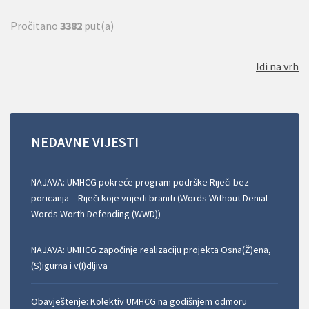
Pročitano
3382
put(a)
Idi na vrh
NEDAVNE
VIJESTI
NAJAVA: UMHCG pokreće program podrške Riječi bez
poricanja – Riječi koje vrijedi braniti (Words Without Denial -
Words Worth Defending (WWD))
NAJAVA: UMHCG započinje realizaciju projekta Osna(Ž)ena,
(S)igurna i v(I)dljiva
Obavještenje: Kolektiv UMHCG na godišnjem odmoru