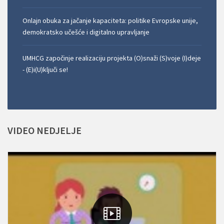
Onlajn obuka za jačanje kapaciteta: politike Evropske unije,
demokratsko učešće i digitalno upravljanje
UMHCG započinje realizaciju projekta (O)snaži (S)voje (I)deje
- (E)i(U)ključi se!
VIDEO
NEDJELJE