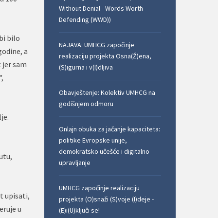
Without Denial - Words Worth
Defending (WWD))
bi bilo
NAJAVA: UMHCG započinje
godine, a
realizaciju projekta Osna(Ž)ena,
 jer sam
(S)igurna i v(I)dljiva
",
Obavještenje: Kolektiv UMHCG na
godišnjem odmoru
je.
Onlajn obuka za jačanje kapaciteta:
politike Evropske unije,
demokratsko učešće i digitalno
utu,
upravljanje
UMHCG započinje realizaciju
 upisati,
projekta (O)snaži (S)voje (I)deje -
eruje u
(E)i(U)ključi se!