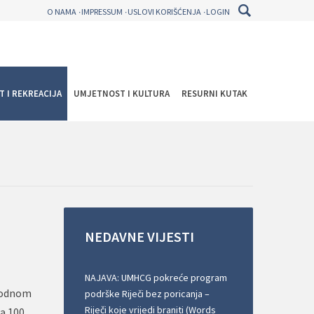
O NAMA
IMPRESSUM
USLOVI KORIŠĆENJA
LOGIN
T I REKREACIJA
UMJETNOST I KULTURA
RESURNI KUTAK
NEDAVNE
VIJESTI
NAJAVA: UMHCG pokreće program
arodnom
podrške Riječi bez poricanja –
Riječi koje vrijedi braniti (Words
na 100