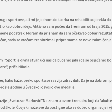
ruge sportove, ali mi je jednom doktorka na rehabilitaciji rekla da 
io kao dobru ideju. Aktivno sam počeo da treniram od kraja 2015. 
za mene podstrek. Moram da priznam da sam očekivao dobar rezultat
rećan, sada se vraćam treninzima i pripremama za novo takmičenje
"Sport je divna stvar, uči nas da budemo jaki i da se osjećamo bol
tate", priča Nikola.
r, kako kaže, preko sporta se razvija zdrav duh. Da je na dobrom p
 prošle godine u Švedskoj osvojio dve medalje.
zije „Svetozar Marković."Ne znam u ovom trenutku koji ću fakultet
od škole. Čovjek može sve da postigne ako se dobro organizuje i vj