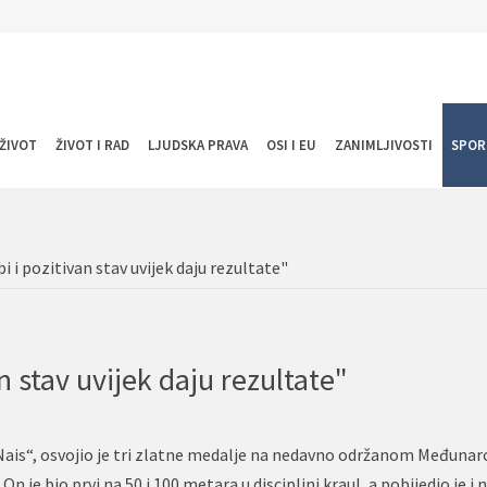
ŽIVOT
ŽIVOT I RAD
LJUDSKA PRAVA
OSI I EU
ZANIMLJIVOSTI
SPOR
bi i pozitivan stav uvijek daju rezultate"
an stav uvijek daju rezultate"
a „Nais“, osvojio je tri zlatne medalje na nedavno održanom Međun
 je bio prvi na 50 i 100 metara u disciplini kraul, a pobijedio je i 