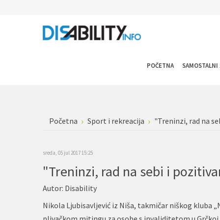
POČETNA
SAMOSTALNI 
Početna
Sport i rekreacija
"Treninzi, rad na se
sreda, 05 jul 2017 15:25
"Treninzi, rad na sebi i pozitiv
Autor:
Disability
Nikola Ljubisavljević iz Niša, takmičar niškog klub
plivačkom mitingu za osobe s invaliditetom u Grčkoj. On