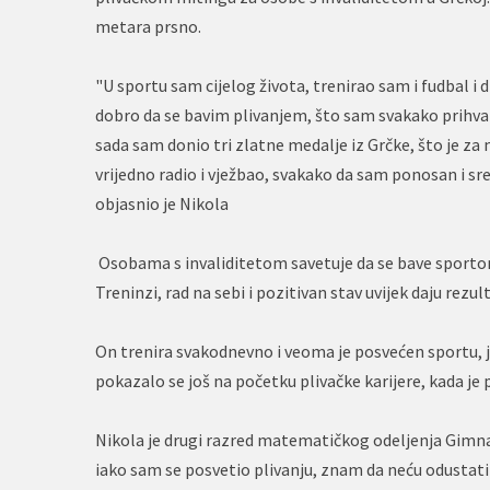
metara prsno.
"U sportu sam cijelog života, trenirao sam i fudbal i d
dobro da se bavim plivanjem, što sam svakako prihvat
sada sam donio tri zlatne medalje iz Grčke, što je 
vrijedno radio i vježbao, svakako da sam ponosan i s
objasnio je Nikola
Osobama s invaliditetom savetuje da se bave sportom. 
Treninzi, rad na sebi i pozitivan stav uvijek daju rezul
On trenira svakodnevno i veoma je posvećen sportu, je
pokazalo se još na početku plivačke karijere, kada je
Nikola je drugi razred matematičkog odeljenja Gimna
iako sam se posvetio plivanju, znam da neću odustati 