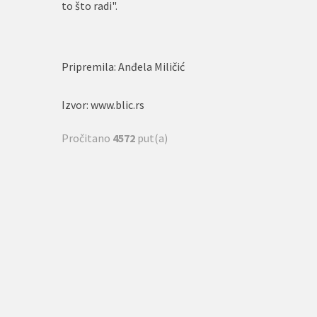
to što radi".
Pripremila: Anđela Miličić
Izvor: www.blic.rs
Pročitano
4572
put(a)